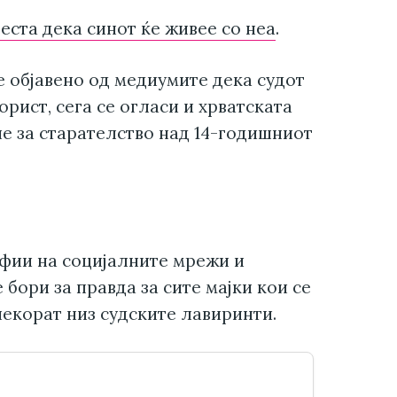
веста дека синот ќе живее со неа
.
 објавено од медиумите дека судот
орист, сега се огласи и хрватската
ше за старателство над 14-годишниот
фии на социјалните мрежи и
бори за правда за сите мајки кои се
чекорат низ судските лавиринти.