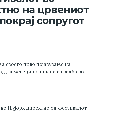
тно на црвениот
покрај сопругот
аа своето прво појавување на
р,
два месеци по нивната свадба во
 во Њујорк директно од
фестивалот