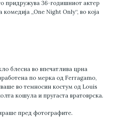
го придружува 36-годишниот актер
комедија „One Night Only“, во која
кло блесна во впечатлива црна
зработена по мерка од Ferragamo,
уваше во темносин костум од Louis
олта кошула и пругаста вратоврска.
ираше пред фотографите.