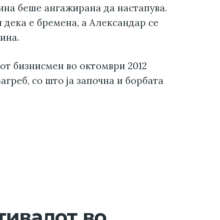
ина беше ангажирана да настапува.
ви дека е бремена, а Александар се
ина.
иот бизнисмен во октомври 2012
агреб, со што ја започна и борбата
тивалот во