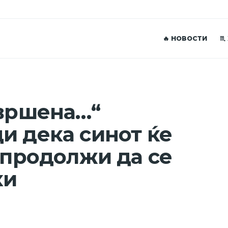
🔥 НОВОСТИ
♏
авршена…“
и дека синот ќе
 продолжи да се
ки