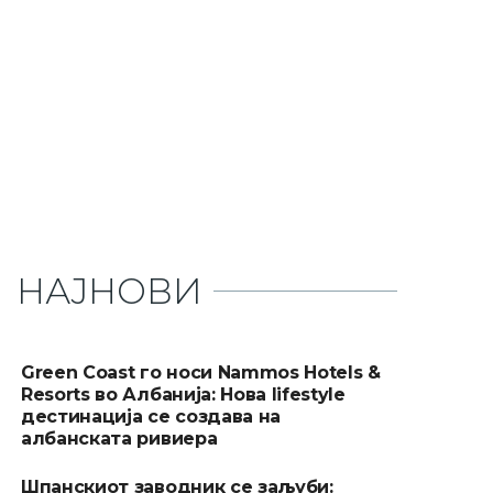
НАЈНОВИ
Green Coast го носи Nammos Hotels &
Resorts во Албанија: Нова lifestyle
дестинација се создава на
албанската ривиера
Шпанскиот заводник се заљуби: