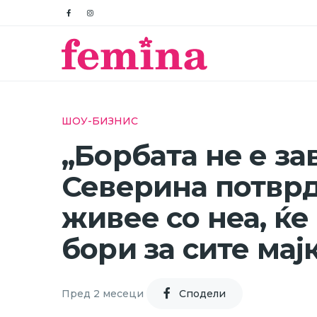
ШОУ-БИЗНИС
„Борбата не е з
Северина потврд
живее со неа, ќе
бори за сите мај
Пред 2 месеци
Cподели