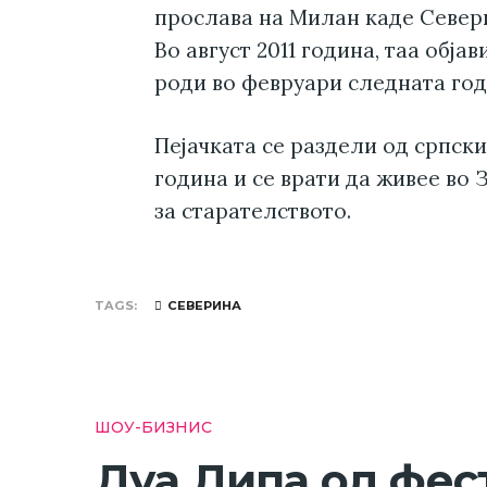
прослава на Милан каде Север
Во август 2011 година, таа обја
роди во февруари следната год
Пејачката се раздели од српск
година и се врати да живее во З
за старателството.
TAGS
СЕВЕРИНА
ШОУ-БИЗНИС
Дуа Липа од фес