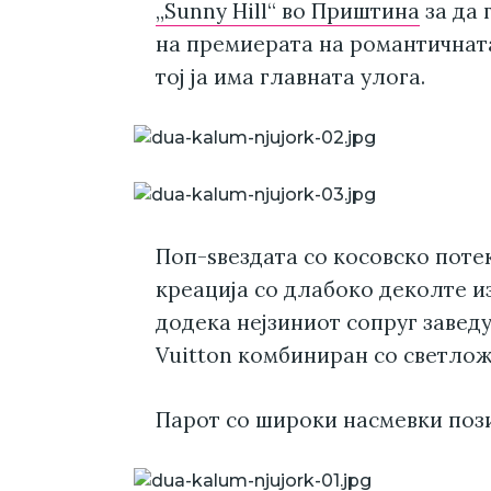
„Sunny Hill“ во Приштина
за да 
на премиерата на романтичната 
тој ја има главната улога.
Поп-ѕвездата со косовско поте
креација со длабоко деколте и
додека нејзиниот сопруг завед
Vuitton комбиниран со светлож
Парот со широки насмевки поз