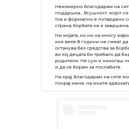
Неизмерно благодарам на сит
поддршка... Всушност, мојот си
тоа и формално е потврдено со
страна, борбата не е завршен
Ни мојата, но ни на многу мајк
кои веќе 8 години не смеат да 
останува без средства за борб
во кој децата би требало да би
родители. Не сум и никогаш н
и да се борам за послабите.
На крај, благодарам на сите м
покрај мене, на моите адвокат