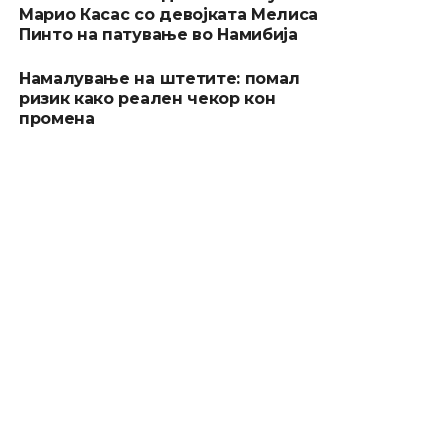
Марио Касас со девојката Мелиса
Пинто на патување во Намибија
Намалување на штетите: помал
ризик како реален чекор кон
промена