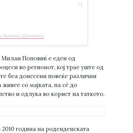
by Severina (@severina)
и Милан Поповиќ е еден од
оцеси во регионот, кој трае уште од
ите беа донесени повеќе различни
 живее со мајката, па сè до
ство и одлука во корист на таткото.
 2010 година на роденденската