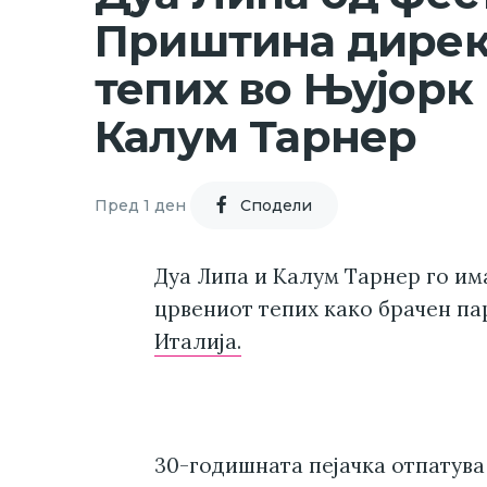
Приштина дирек
тепих во Њујорк 
Калум Тарнер
Пред 1 ден
Cподели
Дуа Липа и Калум Тарнер го им
црвениот тепих како брачен па
Италија.
30-годишната пејачка отпатува