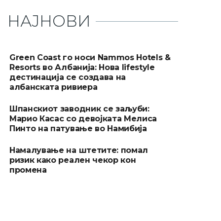
НАЈНОВИ
Green Coast го носи Nammos Hotels &
Resorts во Албанија: Нова lifestyle
дестинација се создава на
албанската ривиера
Шпанскиот заводник се заљуби:
Марио Касас со девојката Мелиса
Пинто на патување во Намибија
Намалување на штетите: помал
ризик како реален чекор кон
промена