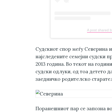
A post shared 
Судскиот спор меѓу Северина 
најследените семејни судски пр
2013 година. Во текот на годин
судски одлуки, од тоа детето да
заедничко родителско старател
Поранешниот пар се запозна во