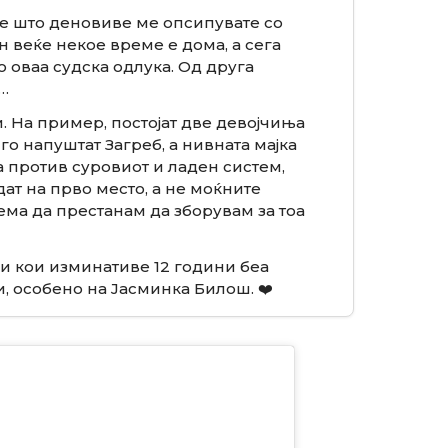
е што деновиве ме опсипувате со
н веќе некое време е дома, а сега
 оваа судска одлука. Од друга
а…
и. На пример, постојат две девојчиња
го напуштат Загреб, а нивната мајка
а против суровиот и ладен систем,
дат на прво место, а не моќните
ема да престанам да зборувам за тоа
ои кои изминативе 12 години беа
и, особено на Јасминка Билош. ❤️