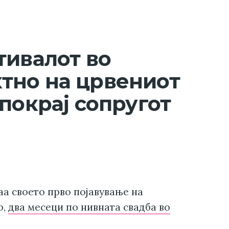
тивалот во
тно на црвениот
покрај сопругот
аа своето прво појавување на
р,
два месеци по нивната свадба во