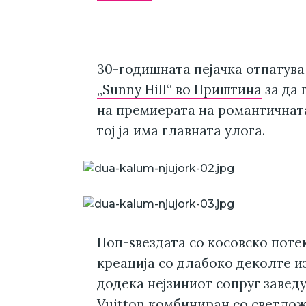
30-годишната пејачка отпатува
„Sunny Hill“ во Приштина
за да 
на премиерата на романтичната 
тој ја има главната улога.
Поп-ѕвездата со косовско поте
креација со длабоко деколте и
додека нејзиниот сопруг завед
Vuitton комбиниран со светлож