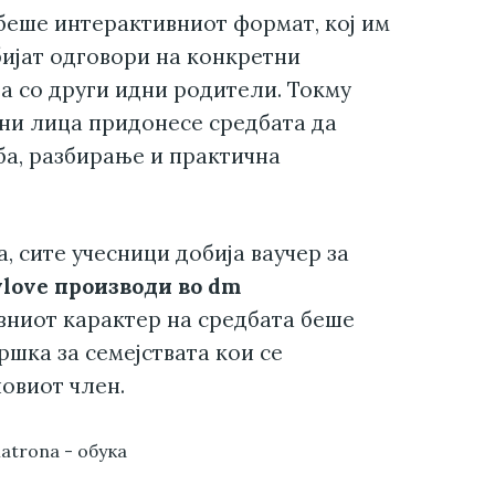
беше интерактивниот формат, кој им
ијат одговори на конкретни
а со други идни родители. Токму
ни лица придонесе средбата да
ба, разбирање и практична
 сите учесници добија ваучер за
love производи во dm
ивниот карактер на средбата беше
шка за семејствата кои се
новиот член.