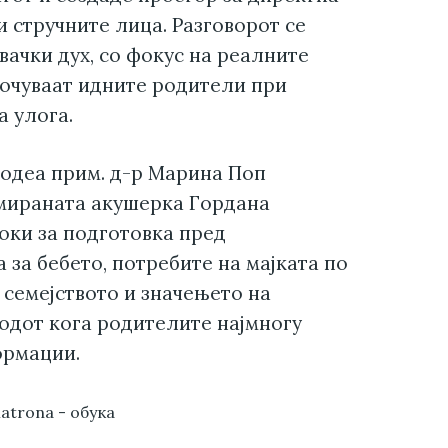
 стручните лица. Разговорот се
вачки дух, со фокус на реалните
оочуваат идните родители при
а улога.
водеа прим. д-р Марина Поп
омираната акушерка Гордана
оки за подготовка пред
 за бебето, потребите на мајката по
 семејството и значењето на
одот кога родителите најмногу
ормации.