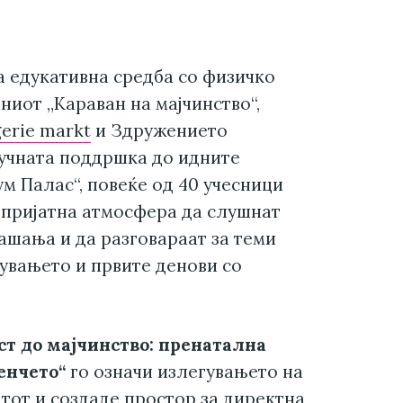
 едукативна средба со физичко
ниот „Караван на мајчинство“,
erie markt
и Здружението
учната поддршка до идните
м Палас“, повеќе од 40 учесници
 пријатна атмосфера да слушнат
рашања и да разговараат за теми
увањето и првите денови со
ст до мајчинство: пренатална
енчето“
го означи излегувањето на
тот и создаде простор за директна