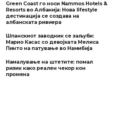
Green Coast го носи Nammos Hotels &
Resorts во Албанија: Нова lifestyle
дестинација се создава на
албанската ривиера
Шпанскиот заводник се заљуби:
Марио Касас со девојката Мелиса
Пинто на патување во Намибија
Намалување на штетите: помал
ризик како реален чекор кон
промена