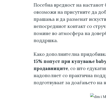
Посебна вредност на настанот 
овозможи на присутните да доб
прашања и да разменат искуств
непосредниот контакт со струч
помине во атмосфера на довер
поддршка.
Како дополнителна придобивка,
15% попуст при купување baby
продавниците
, со што едукат
надополнет со практична поддр
подготвуваат за доаѓањето на 