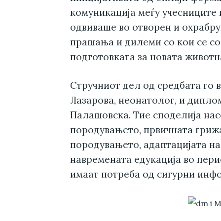
комуникација меѓу учесниците и
одвиваше во отворен и охрабру
прашања и дилеми со кои се с
подготовката за новата животн
Стручниот дел од средбата го 
Лазарова, неонатолог, и дипл
Палашовска. Тие споделија нас
породувањето, првичната грижа
породувањето, адаптацијата на
навремената едукација во пери
имаат потреба од сигурни инф