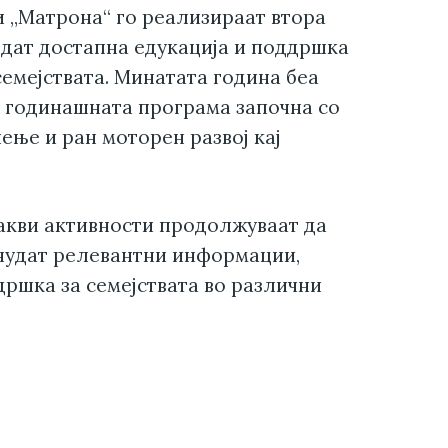
и „Матрона“ го реализираат втора
бедат достапна едукација и поддршка
семејствата. Минатата година беа
 а годинашната програма започна со
ење и ран моторен развој кај
акви активности продолжуваат да
 нудат релевантни информации,
дршка за семејствата во различни