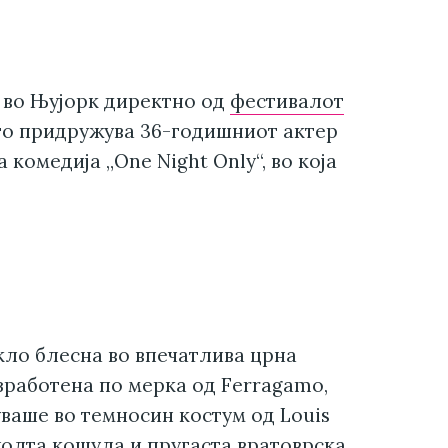
 во Њујорк директно од
фестивалот
го придружува 36-годишниот актер
комедија „One Night Only“, во која
кло блесна во впечатлива црна
зработена по мерка од Ferragamo,
уваше во темносин костум од Louis
олта кошула и пругаста вратоврска.