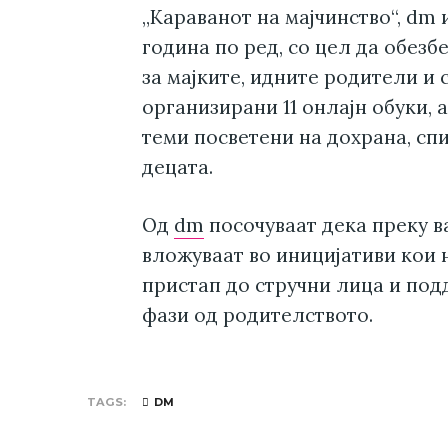
„Караванот на мајчинство“, dm 
година по ред, со цел да обез
за мајките, идните родители и 
организирани 11 онлајн обуки,
теми посветени на дохрана, спи
децата.
Од
dm
посочуваат дека преку в
вложуваат во иницијативи кои
пристап до стручни лица и под
фази од родителството.
TAGS
DM