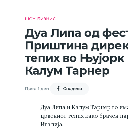
ШОУ-БИЗНИС
Дуа Липа од фес
Приштина дирек
тепих во Њујорк 
Калум Тарнер
Пред 1 ден
Cподели
Дуа Липа и Калум Тарнер го им
црвениот тепих како брачен па
Италија.