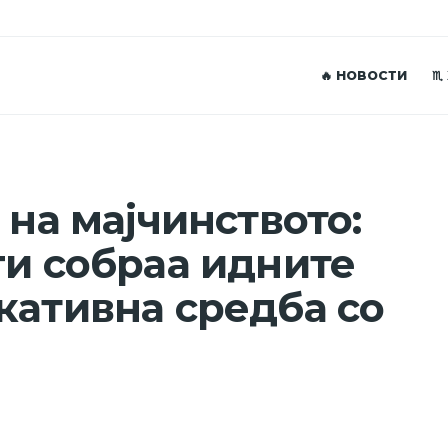
🔥 НОВОСТИ
♏
 на мајчинството:
ги собраа идните
кативна средба со