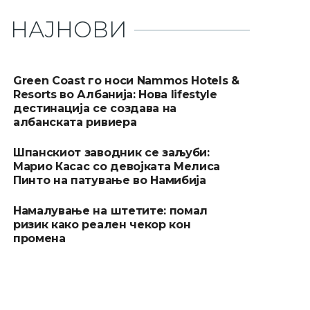
НАЈНОВИ
Green Coast го носи Nammos Hotels &
Resorts во Албанија: Нова lifestyle
дестинација се создава на
албанската ривиера
Шпанскиот заводник се заљуби:
Марио Касас со девојката Мелиса
Пинто на патување во Намибија
Намалување на штетите: помал
ризик како реален чекор кон
промена