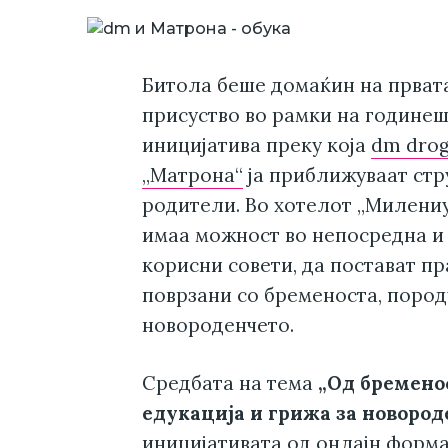
Битола беше домаќин на првата
присуство во рамки на годинеш
иницијатива преку која
dm drog
„Матрона“
ја приближуваат стр
родители. Во хотелот „Милениу
имаа можност во непосредна и
корисни совети, да постават п
поврзани со бременоста, пород
новороденчето.
Средбата на тема
„Од бремено
едукација и грижа за новород
иницијативата од онлајн форма