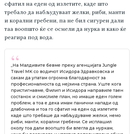
сфатил на еден од излетите, каде што
требало да набљудуваат желки, риби, манти
и корални гребени, па не бил сигурен дали
таа воопшто ќе се осмели да нурка и како ќе
реагира под вода.
„На Малдивите бевме преку агенцијата Jungle
Travel MK со водичот Исидора Здравковска и
сакам да упатам огромна благодарност за
професионалноста од нејзина страна. Уште кога
пристигнавме, Филип и Исидора направиле таен
состанок и смислиле план, но имаше еден голем
проблем, а тоа е дека имам панични напади од
длабочина и тоа го сфатил на еден од излетите
каде што требаше да набљудуваме желки, немо
риби, манти, корални гребени. Се исплашил
околу тоа дали воопшто би влегла да нуркам,