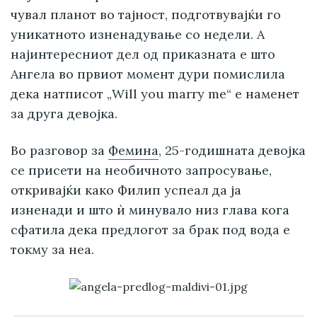
чувал планот во тајност, подготвувајќи го
уникатното изненадување со недели. А
најинтересниот дел од приказната е што
Ангела во првиот момент дури помислила
дека натписот „Will you marry me“ е наменет
за друга девојка.
Во разговор за
Фемина
, 25-годишната девојка
се присети на необичното запросување,
откривајќи како Филип успеал да ја
изненади и што ѝ минувало низ глава кога
сфатила дека предлогот за брак под вода е
токму за неа.