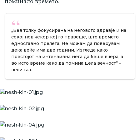
поминало времето.
„Бев толку фокусирана на неговото здравје и на
секој нов чекор кој го правеше, што времето
едноставно прелета. Не можам да поверувам
дека веќе има две години. Изгледа како
престојот на интензивна нега да беше вчера, а
во исто време како да помина цела вечност“ –
вели таа.