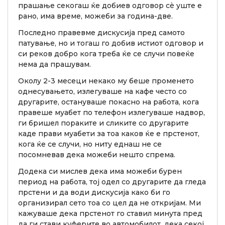
прашање секогаш ќе добиев одговор сè уште е
рано, има време, можеби за година-две.
Последно правевме дискусија пред самото
патување, но и тогаш го добив истиот одговор и
си реков добро кога треба ќе се случи повеќе
нема да прашувам.
Околу 2-3 месеци некако му беше променето
однесувањето, излегуваше на кафе често со
другарите, остануваше покасно на работа, кога
правеше муабет по телефон излегуваше надвор,
ги бришел пораките и сликите со другарите
каде прави муабети за тоа каков ќе е прстенот,
кога ќе се случи, но ниту еднаш не се
посомневав дека можеби нешто спрема.
Додека си мислев дека има можеби бурен
период на работа, тој одел со другарите да гледа
прстени и да води дискусија како би го
организирал сето тоа со цел да не откријам. Ми
кажуваше дека прстенот го ставил минута пред
да ги стави куферите во автомобилот, дека секој