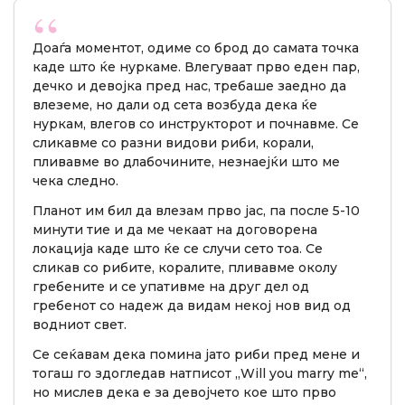
Доаѓа моментот, одиме со брод до самата точка
каде што ќе нуркаме. Влегуваат прво еден пар,
дечко и девојка пред нас, требаше заедно да
влеземе, но дали од сета возбуда дека ќе
нуркам, влегов со инструкторот и почнавме. Се
сликавме со разни видови риби, корали,
пливавме во длабочините, незнаејќи што ме
чека следно.
Планот им бил да влезам прво јас, па после 5-10
минути тие и да ме чекаат на договорена
локација каде што ќе се случи сето тоа. Се
сликав со рибите, коралите, пливавме околу
гребените и се упативме на друг дел од
гребенот со надеж да видам некој нов вид од
водниот свет.
Се сеќавам дека помина јато риби пред мене и
тогаш го здогледав натписот „Will you marry me“,
но мислев дека е за девојчето кое што прво