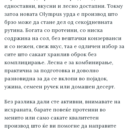
едноставни, вкусни и лесно достапни. Токму
затоа новата Olympus урда е производ што
брзо може да стане дел од секојдневната
рутина. Богата со протеини, со ниска
содржина на сол, без вештачки конзерванси
и со нежен, свеж вкус, таа е одличен избор за
сите што сакаат хранлив оброк без
комплицирање. Лесна е за комбинирање,
практична за подготовка и доволно
разновидна за да се вклопи во појадок,
ужина, семеен ручек или домашен десерт.
Без разлика дали сте активни, внимавате на
исхраната, барате повеќе протеини во
менито или само сакате квалитетен
производ што ќе ви помогне да направите