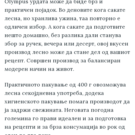
Olympus урдата може да биде брз и
практичен појадок. Во деновите кога сакате
лесна, но хранлива ужина, таа повторно е
одличен избор. А кога сакате да подготвите
нешто домашно, без разлика дали станува
збор за ручек, вечера или десерт, овој вкусен
производ лесно може да стане дел од вашиот
рецепт. Совршен производ за балансиран
модерен начин на живот.
Практичното пакување од 400 г овозможува
лесна секојдневна употреба, додека
хигиенското пакување помага производот да
ја задржи свежината. Неговата погодна
големина го прави идеален и за подготовка
на рецепти и за брза консумација во рок од