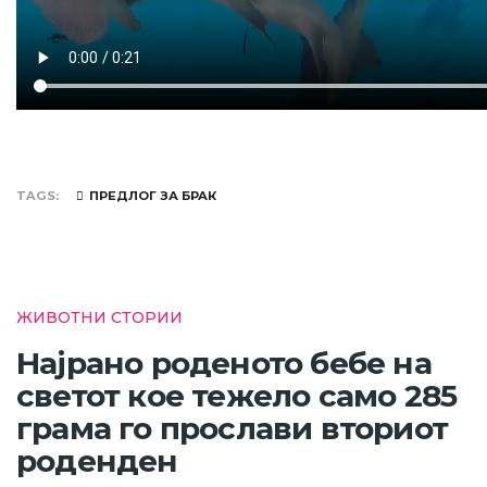
TAGS
ПРЕДЛОГ ЗА БРАК
ЖИВОТНИ СТОРИИ
Најрано роденото бебе на
светот кое тежело само 285
грама го прослави вториот
роденден