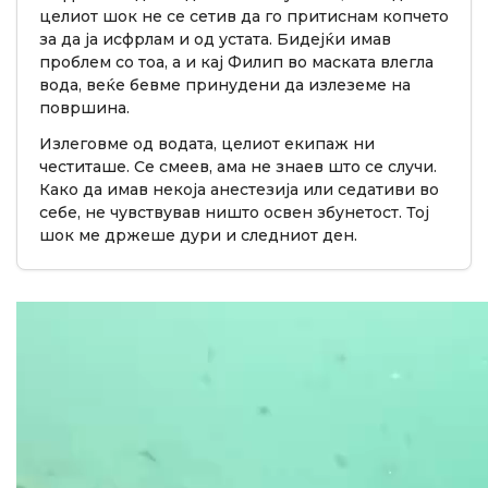
целиот шок не се сетив да го притиснам копчето
за да ја исфрлам и од устата. Бидејќи имав
проблем со тоа, а и кај Филип во маската влегла
вода, веќе бевме принудени да излеземе на
површина.
Излеговме од водата, целиот екипаж ни
честиташе. Се смеев, ама не знаев што се случи.
Како да имав некоја анестезија или седативи во
себе, не чувствував ништо освен збунетост. Тој
шок ме држеше дури и следниот ден.