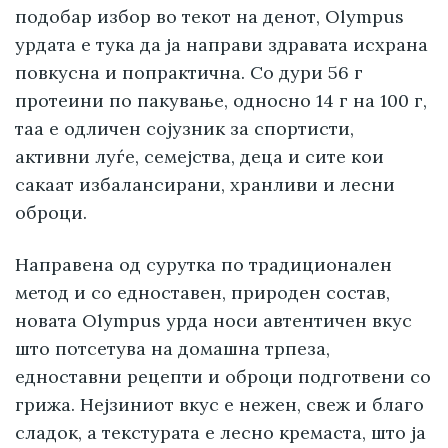
подобар избор во текот на денот, Olympus
урдата е тука да ја направи здравата исхрана
повкусна и попрактична. Со дури 56 г
протеини по пакување, односно 14 г на 100 г,
таа е одличен сојузник за спортисти,
активни луѓе, семејства, деца и сите кои
сакаат избалансирани, хранливи и лесни
оброци.
Направена од сурутка по традиционален
метод и со едноставен, природен состав,
новата Olympus урда носи автентичен вкус
што потсетува на домашна трпеза,
едноставни рецепти и оброци подготвени со
грижа. Нејзиниот вкус е нежен, свеж и благо
сладок, а текстурата е лесно кремаста, што ја