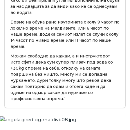
како би реагирала и уплатил дополнителна обука
за нас двајцата за да види како ќе се однесувам
во водата.
Бевме на обука рано изутрината околу 9 часот по
локално време на Малдивите, или 6 часот по
наше време, додека самиот излет се случи околу
14 часот по нивно време или 11 часот по наше
време.
Можам слободно да кажам, а и инструкторот
исто сфати дека сум супер пливач под вода со
+30kg опрема на себе, отколку на самата
површина без ништо. Многу ми се допадна
нуркањето, дури толку многу што реков дека
сакам повторно да одам и отсега каде и да
одиме на одмор сакам да нуркаме со
професионална опрема.“