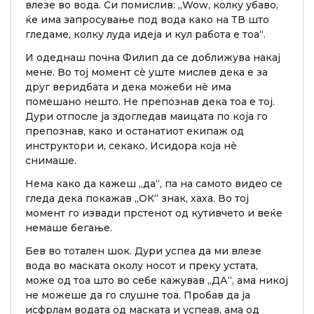
влезе во вода. Си помислив: „Wow, колку убаво,
ќе има запросување под вода како на ТВ што
гледаме, колку луда идеја и кул работа е тоа“.
И одеднаш почна Филип да се доближува накај
мене. Во тој момент сè уште мислев дека е за
друг веридбата и дека можеби нè има
помешано нешто. Не препознав дека тоа е тој.
Дури отпосле ја здогледав маицата по која го
препознав, како и останатиот екипаж од
инструктори и, секако, Исидора која нè
снимаше.
Нема како да кажеш „да“, па на самото видео се
гледа дека покажав „ОК“ знак, хаха. Во тој
момент го извади прстенот од кутивчето и веќе
немаше бегање.
Бев во тотален шок. Дури успеа да ми влезе
вода во маската околу носот и преку устата,
може од тоа што во себе кажував „ДА“, ама никој
не можеше да го слушне тоа. Пробав да ја
исфрлам водата од маската и успеав, ама од