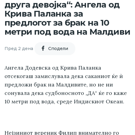
друга девојка“: Ангела од
Крива Паланка за
предлогот за брак на 10
метри под вода на Малдиви
Пред 2 дена
Cподели
Ангела Додевска од Крива Паланка
отсекогаш замислувала дека саканиот ќе ѝ
предложи брак на Малдивите, но не ни
сонувала дека судбоносното „ДА“ ќе го каже
10 метри под вода, среде Индискиот Океан.
Нејзиниот вереник Филип внимателно го