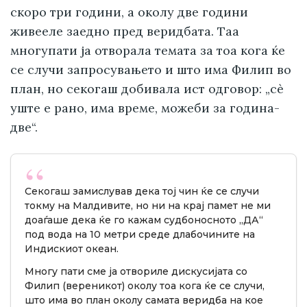
скоро три години, а околу две години
живееле заедно пред веридбата. Таа
многупати ја отворала темата за тоа кога ќе
се случи запросувањето и што има Филип во
план, но секогаш добивала ист одговор: „сè
уште е рано, има време, можеби за година-
две“.
Секогаш замислував дека тој чин ќе се случи
токму на Малдивите, но ни на крај памет не ми
доаѓаше дека ќе го кажам судбоносното „ДА“
под вода на 10 метри среде длабочините на
Индискиот океан.
Многу пати сме ја отвориле дискусијата со
Филип (вереникот) околу тоа кога ќе се случи,
што има во план околу самата веридба на кое