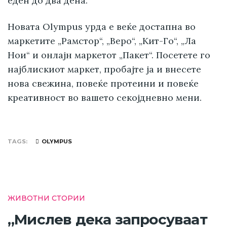
еден до два дена.
Новата Olympus урда е веќе достапна во
маркетите „Рамстор“, „Веро“, „Кит-Го“, „Ла
Нои“ и онлајн маркетот „Пакет“. Посетете го
најблискиот маркет, пробајте ја и внесете
нова свежина, повеќе протеини и повеќе
креативност во вашето секојдневно мени.
TAGS
OLYMPUS
ЖИВОТНИ СТОРИИ
„Мислев дека запросуваат