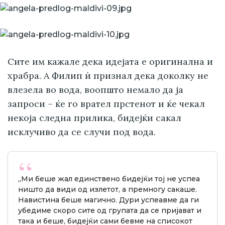
Сите им кажале дека идејата е оригинална и
храбра. А Филип ѝ признал дека доколку не
влезела во вода, воопшто немало да ја
запроси – ќе го врател прстенот и ќе чекал
некоја следна прилика, бидејќи сакал
исклучиво да се случи под вода.
„Ми беше жал единствено бидејќи тој не успеа
ништо да види од излетот, а премногу сакаше.
Навистина беше магично. Дури успеавме да ги
убедиме скоро сите од групата да се пријават и
така и беше, бидејќи сами бевме на списокот