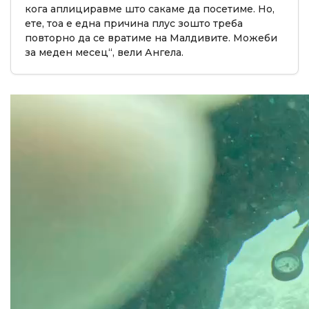
кога аплициравме што сакаме да посетиме. Но,
ете, тоа е една причина плус зошто треба
повторно да се вратиме на Малдивите. Можеби
за меден месец“, вели Ангела.