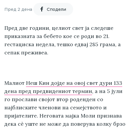
Пред 2 дена
Cподели
Пред две години, целиот свет ја следеше
приказната за бебето кое се роди во 21.
гестациска недела, тешко едвај 285 грама, а
сепак преживеа.
Малиот
Неш Кин дојде на овој свет дури 133
дена пред предвидениот термин
, а на 5 јули
го прослави својот втор роденден со
најблиските членови на семејството и
пријателите. Неговата мајка Моли признава
дека сè уште не може да поверува колку брзо