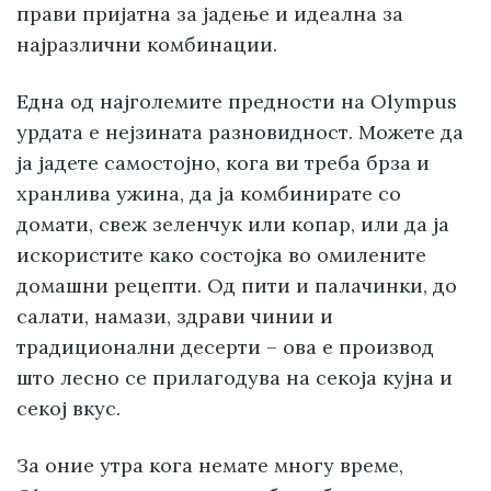
прави пријатна за јадење и идеална за
најразлични комбинации.
Една од најголемите предности на Olympus
урдата е нејзината разновидност. Можете да
ја јадете самостојно, кога ви треба брза и
хранлива ужина, да ја комбинирате со
домати, свеж зеленчук или копар, или да ја
искористите како состојка во омилените
домашни рецепти. Од пити и палачинки, до
салати, намази, здрави чинии и
традиционални десерти – ова е производ
што лесно се прилагодува на секоја кујна и
секој вкус.
За оние утра кога немате многу време,