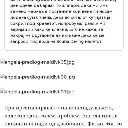
ден оделе да бараат по златари, дека ми има
земено мерка од прстените кои веќе ги носам
додека сум спиела, дека во хотелот кутијата ја
сокрил под креветот, испробувал различни
варијации како ќе клекне, што ќе каже, за
накрај на другарите да им каже дека ќе ме
запроси под вода на Scuba Diving излетот.
При организирањето на изненадувањето,
излегол еден голем проблем: Ангела имала
панични напади од длабочина. Филип тоа го