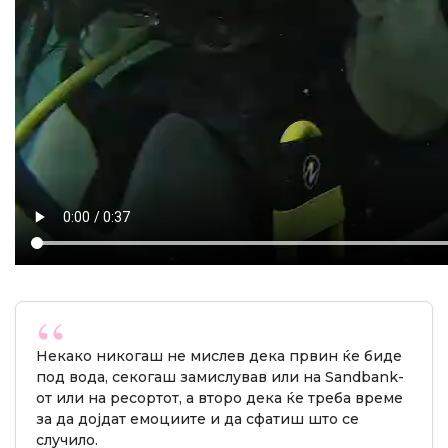
Некако никогаш не мислев дека првин ќе биде
под вода, секогаш замислував или на Sandbank-
от или на ресортот, а второ дека ќе треба време
за да дојдат емоциите и да сфатиш што се
случило.