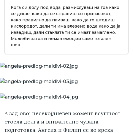
Кога си долу под вода, размислуваш на тоа како
се дише, како да се справиш со притисокот,
како правилно да пливаш, како да го штедиш
кислородот, дали ти има влезено вода како да ја
извадиш, дали стаклата ти се имаат замаглено.
Можеби затоа и немав емоции само тотален
шок.
А зад овој несекојдневен момент всушност
стоела долга и внимателно чувана
подготовка. Ангела и Филип се во врска