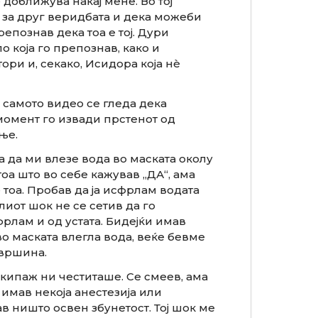
доближува накај мене. Во тој
 за друг веридбата и дека можеби
познав дека тоа е тој. Дури
о која го препознав, како и
ори и, секако, Исидора која нè
а самото видео се гледа дека
ј момент го извади прстенот од
ње.
а да ми влезе вода во маската околу
тоа што во себе кажував „ДА“, ама
тоа. Пробав да ја исфрлам водата
лиот шок не се сетив да го
фрлам и од устата. Бидејќи имав
во маската влегла вода, веќе бевме
вршина.
екипаж ни честиташе. Се смеев, ама
 имав некоја анестезија или
ав ништо освен збунетост. Тој шок ме