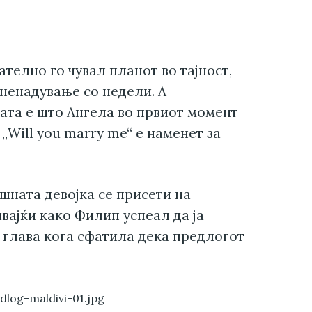
телно го чувал планот во тајност,
зненадување со недели. А
ата е што Ангела во првиот момент
„Will you marry me“ е наменет за
ишната девојка се присети на
вајќи како Филип успеал да ја
 глава кога сфатила дека предлогот
.