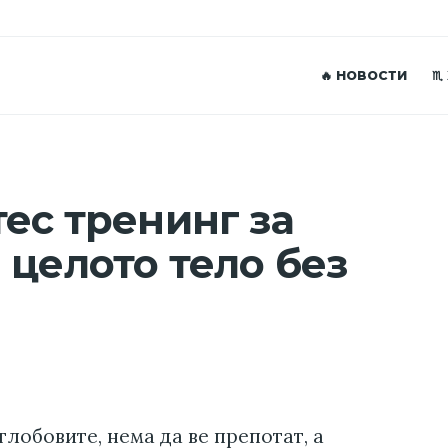
🔥 НОВОСТИ
♏
тес тренинг за
 целото тело без
глобовите, нема да ве препотат, а