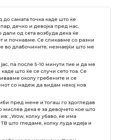
 до самата точка каде што ќе
пар, дечко и девојка пред нас,
 дали од сета возбуда дека ќе
от и почнавме. Се сликавме со разни
е во длабочините, незнаејќи што ме
ас, па после 5-10 минути тие и да ме
каде што ќе се случи сето тоа. Се
ливавме околу гребените и се
енот со надеж да видам некој нов
риби пред мене и тогаш го здогледав
но мислев дека е за девојчето кое што
ив: „Wow, колку убаво, ќе има
ТВ што гледаме, колку луда идеја и