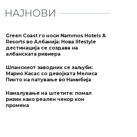
НАЈНОВИ
Green Coast го носи Nammos Hotels &
Resorts во Албанија: Нова lifestyle
дестинација се создава на
албанската ривиера
Шпанскиот заводник се заљуби:
Марио Касас со девојката Мелиса
Пинто на патување во Намибија
Намалување на штетите: помал
ризик како реален чекор кон
промена