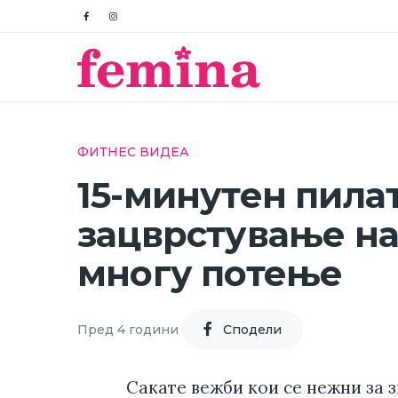
ФИТНЕС ВИДЕА
15-минутен пила
зацврстување на
многу потење
Пред 4 години
Cподели
Сакате вежби кои се нежни за з