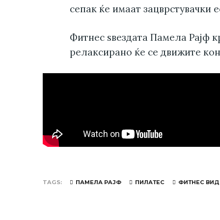
сепак ќе имаат зацврстувачки 
Фитнес ѕвездата Памела Рaјф к
релаксирано ќе се движите кон
TAGS
ПАМЕЛА РAЈФ
ПИЛАТЕС
ФИТНЕС ВИД