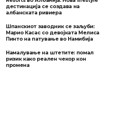
Resorts во Албанија: Нова lifestyle
дестинација се создава на
албанската ривиера
Шпанскиот заводник се заљуби:
Марио Касас со девојката Мелиса
Пинто на патување во Намибија
Намалување на штетите: помал
ризик како реален чекор кон
промена