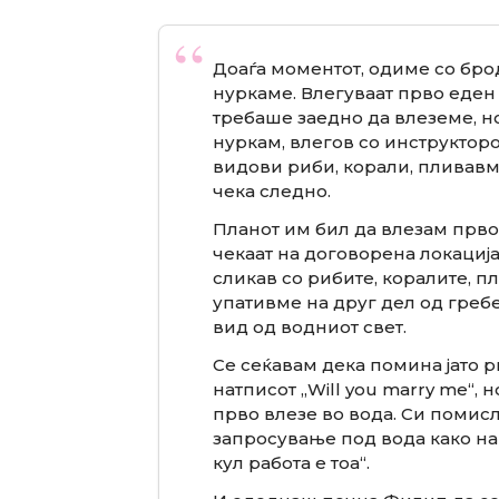
Доаѓа моментот, одиме со брод
нуркаме. Влегуваат прво еден 
требаше заедно да влеземе, но
нуркам, влегов со инструктор
видови риби, корали, пливавм
чека следно.
Планот им бил да влезам прво ј
чекаат на договорена локација 
сликав со рибите, коралите, п
упативме на друг дел од греб
вид од водниот свет.
Се сеќавам дека помина јато 
натписот „Will you marry me“, 
прво влезе во вода. Си помисл
запросување под вода како на 
кул работа е тоа“.