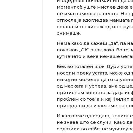
И одеднаш почна Филип да се 
момент сè уште мислев дека е
нè има помешано нешто. Не пре
отпосле ја здогледав маицата п
останатиот екипаж од инструкт
снимаше.
Нема како да кажеш „да“, па н
покажав „ОК“ знак, хаха. Во то
кутивчето и веќе немаше бега
Бев во тотален шок. Дури успе
носот и преку устата, може од 
никој не можеше да го слушне 
од маската и успеав, ама од це
притиснам копчето за да ја ис
проблем со тоа, а и кај Филип 
принудени да излеземе на по
Излеговме од водата, целиот 
не знаев што се случи. Како да
седативи во себе, не чувствув