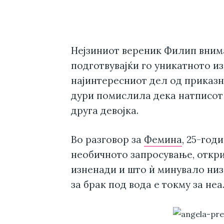
Нејзиниот вереник Филип внима
подготвувајќи го уникатното и
најинтересниот дел од приказн
дури помислила дека натписот 
друга девојка.
Во разговор за
Фемина
, 25-год
необичното запросување, откри
изненади и што ѝ минувало низ
за брак под вода е токму за неа