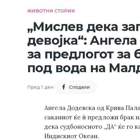
ЖИВОТНИ СТОРИИ
„Мислев дека за
девојка“: Ангела
за предлогот за 
под вода на Мал
Пред 1 ден
Cподели
Ангела Додевска од Крива Пал
саканиот ќе ѝ предложи брак н
дека судбоносното „ДА“ ќе го к
Индискиот Океан.