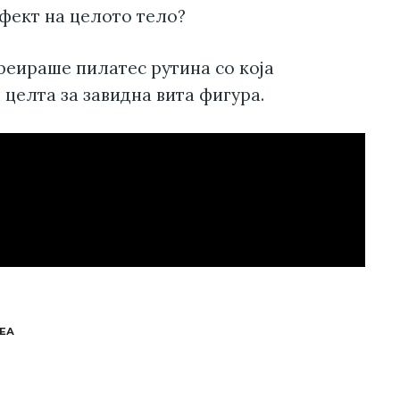
ефект на целото тело?
реираше пилатес рутина со која
 целта за завидна вита фигура.
ЕА