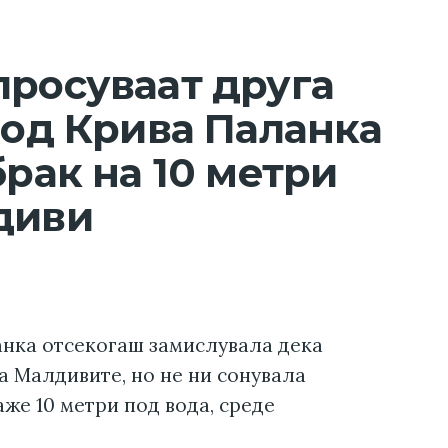
просуваат друга
 од Крива Паланка
брак на 10 метри
диви
анка отсекогаш замислувала дека
а Малдивите, но не ни сонувала
аже 10 метри под вода, среде