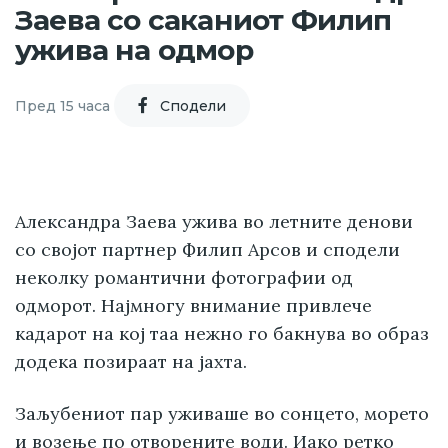
Заева со саканиот Филип
ужива на одмор
Пред 15 часа
Cподели
Александра Заева ужива во летните денови
со својот партнер Филип Арсов и сподели
неколку романтични фотографии од
одморот. Најмногу внимание привлече
кадарот на кој таа нежно го бакнува во образ
додека позираат на јахта.
Заљубениот пар уживаше во сонцето, морето
и возење по отворените води. Иако ретко