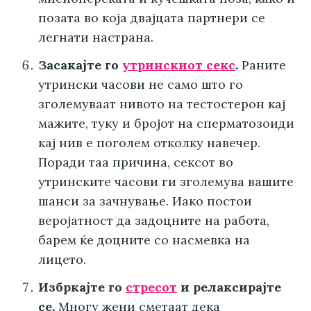
позата во која двајцата партнери се
легнати настрана.
Засакајте го
утринскиот секс
.
Раните
утрински часови не само што го
зголемуваат нивото на тестостерон кај
мажите, туку и бројот на сперматозоиди
кај нив е поголем отколку навечер.
Поради таа причина, сексот во
утринските часови ги зголемува вашите
шанси за зачнување. Иако постои
веројатност да задоцните на работа,
барем ќе доцните со насмевка на
лицето.
Избркајте го
стресот
и релаксирајте
се.
Многу жени сметаат дека