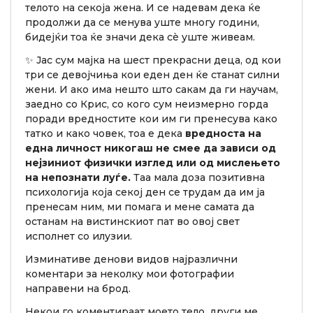
телото на секоја жена. И се надевам дека ќе
продолжи да се менува уште многу години,
бидејќи тоа ќе значи дека сè уште живеам.
✨ Јас сум мајка на шест прекрасни деца, од кои
три се девојчиња кои еден ден ќе станат силни
жени. И ако има нешто што сакам да ги научам,
заедно со Крис, со кого сум неизмерно горда
поради вредностите кои им ги пренесува како
татко и како човек, тоа е дека
вредноста на
една личност никогаш не смее да зависи од
нејзиниот физички изглед или од мислењето
на непознати луѓе.
Таа мала доза позитивна
психологија која секој ден се трудам да им ја
пренесам ним, ми помага и мене самата да
останам на вистинскиот пат во овој свет
исполнет со илузии.
Изминативе денови видов најразлични
коментари за неколку мои фотографии
направени на брод.
Некои го коментираат моето тело, други ме