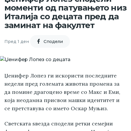
моменти од патувањето низ
Италија со децата пред да
заминат на факултет
Пред 1 ден
Cподели
Џенифер Лопез ги искористи последните
недели пред големата животна промена за
да помине драгоцено време со Макс и Еми,
која неодамна присвои машки идентитет и
се претставува со името Оскар Муњиз.
Светската ѕвезда сподели ретки семејни