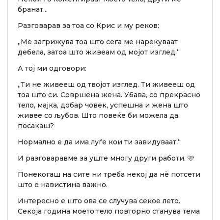
бранат...
Разговарав за тоа со Крис и му реков:
„Ме загрижува тоа што сега ме нарекуваат
дебела, затоа што живеам од мојот изглед.“
А тој ми одговори:
„Ти не живееш од твојот изглед. Ти живееш од
тоа што си. Совршена жена. Убава, со прекрасно
тело, мајка, добар човек, успешна и жена што
живее со љубов. Што повеќе би можела да
посакаш?
Нормално е да има луѓе кои ти завидуваат.“
И разговаравме за уште многу други работи. 🩷
Понекогаш на сите ни треба некој да нè потсети
што е навистина важно.
Интересно е што ова се случува секое лето.
Секоја година моето тело повторно станува тема