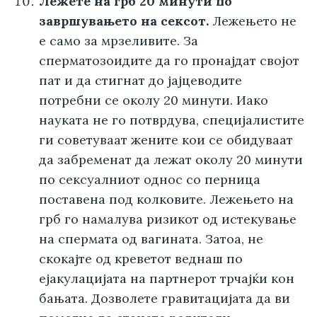
Лежете на грб 20 минути по
завршувањето на сексот.
Лежењето не
е само за мрзеливите. За
сперматозоидите да го пронајдат својот
пат и да стигнат до јајцеводите
потребни се околу 20 минути. Иако
науката не го потврдува, специјалистите
ги советуваат жените кои се обидуваат
да забременат да лежат околу 20 минути
по сексуалниот однос со перница
поставена под колковите. Лежењето на
грб го намалува ризикот од истекување
на спермата од вагината. Затоа, не
скокајте од креветот веднаш по
ејакулацијата на партнерот трчајќи кон
бањата. Дозволете гравитацијата да ви