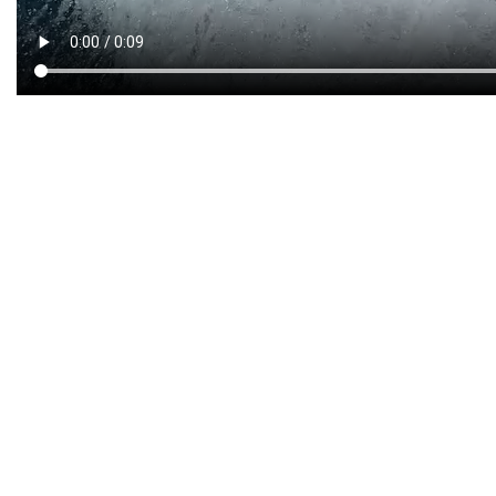
Ќерката на поранешниот македонски
премиер Зоран Заев и претходно има
споделувано фотографии со својот сакан.