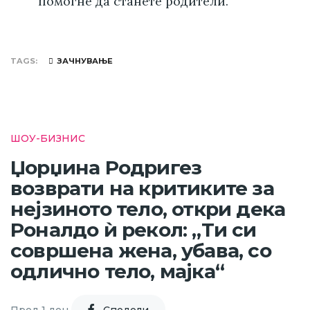
помогне да станете родители.
TAGS
ЗАЧНУВАЊЕ
ШОУ-БИЗНИС
Џорџина Родригез
возврати на критиките за
нејзиното тело, откри дека
Роналдо ѝ рекол: „Ти си
совршена жена, убава, со
одлично тело, мајка“
Пред 1 ден
Cподели