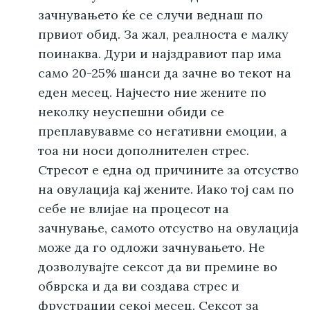
зачнувањето ќе се случи веднаш по
првиот обид. За жал, реалноста е малку
поинаква. Дури и најздравиот пар има
само 20-25% шанси да зачне во текот на
еден месец. Најчесто ние жените по
неколку неуспешни обиди се
преплавувавме со негативни емоции, а
тоа ни носи дополнителен стрес.
Стресот е една од причините за отсуство
на овулација кај жените. Иако тој сам по
себе не влијае на процесот на
зачнување, самото отсуство на овулација
може да го одложи зачнувањето. Не
дозволувајте сексот да ви премине во
обврска и да ви создава стрес и
фрустрации секој месец. Сексот за