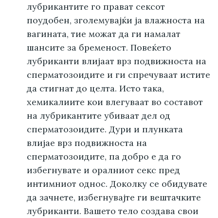
лубрикантите го прават сексот
поудобен, зголемувајќи ја влажноста на
вагината, тие можат да ги намалат
шансите за бременост. Повеќето
лубриканти влијаат врз подвижноста на
сперматозоидите и ги спречуваат истите
да стигнат до целта. Исто така,
хемикалиите кои влегуваат во составот
на лубрикантите убиваат дел од
сперматозоидите. Дури и плунката
влијае врз подвижноста на
сперматозоидите, па добро е да го
избегнувате и оралниот секс пред
интимниот однос. Доколку се обидувате
да зачнете, избегнувајте ги вештачките
лубриканти. Вашето тело создава свои