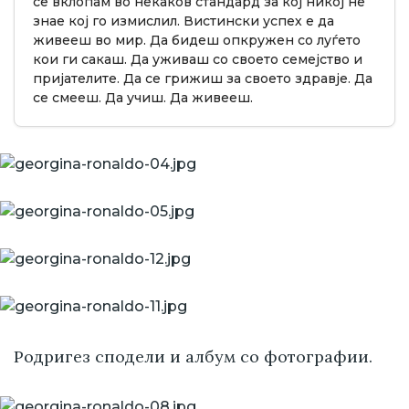
се вклопам во некаков стандард за кој никој не
знае кој го измислил. Вистински успех е да
живееш во мир. Да бидеш опкружен со луѓето
кои ги сакаш. Да уживаш со своето семејство и
пријателите. Да се грижиш за своето здравје. Да
се смееш. Да учиш. Да живееш.
Родригез сподели и албум со фотографии.