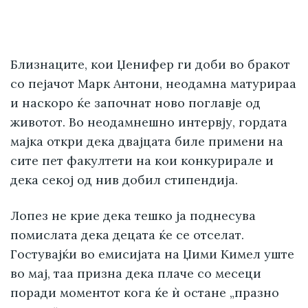
Близнаците, кои Џенифер ги доби во бракот
со пејачот Марк Антони, неодамна матурираа
и наскоро ќе започнат ново поглавје од
животот. Во неодамнешно интервју, гордата
мајка откри дека двајцата биле примени на
сите пет факултети на кои конкурирале и
дека секој од нив добил стипендија.
Лопез не крие дека тешко ја поднесува
помислата дека децата ќе се отселат.
Гостувајќи во емисијата на Џими Кимел уште
во мај, таа призна дека плаче со месеци
поради моментот кога ќе ѝ остане „празно