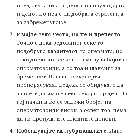
пред овулацијата, денот на овулацијата
и денот по неа е најдобрата стратегија
за забременување.
Имајте секс често, но не и пречесто.
Точно е дека редовниот секс го
подобрува квалитетот на спермата, но
секојдневниот секс го намалува бојот на
сперматозоиди, а со тоа и шансите за
бременост. Повеќето експерти
препорачуваат додека се обидувате да
зачнете да имате секс секој втор ден. На
тој начин и ќе се задржи бројот на
сперматозоиди висок, а освен тоа, нема
да ги пропуштите плодните денови.
Избегнувајте ги лубрикантите.
Иако