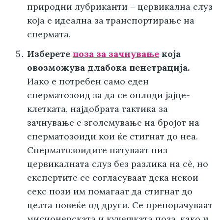
природни лубриканти – цервикална слуз
која е идеална за транспортирање на
спермата.
Изберете
поза за зачнување
која
овозможува длабока пенетрација.
Иако е потребен само еден
сперматозоид за да се оплоди јајце-
клетката, најдобрата тактика за
зачнување е зголемување на бројот на
сперматозоиди кои ќе стигнат до неа.
Сперматозоидите патуваат низ
цервикалната слуз без разлика на сè, но
експертите се согласуваат дека некои
секс пози им помагаат да стигнат до
целта повеќе од други. Се препорачуваат
мисионерската и кучешката поза, како и