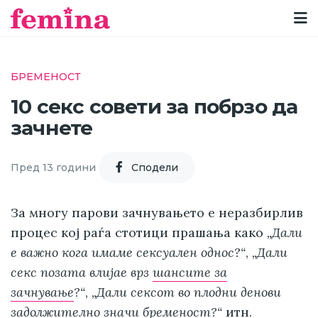
БРЕМЕНОСТ
10 секс совети за побрзо да
зачнете
Пред 13 години
Cподели
За многу парови зачнувањето е неразбирлив
процес кој раѓа стотици прашања како
„Дали
е важно кога имаме сексуален однос?“
,
„Дали
секс позата влијае врз
шансите за
зачнување
?“
,
„Дали сексот во плодни денови
задолжително значи бременост?“
итн.