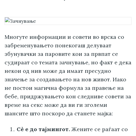
Многуте информации и совети во врска со
забременувањето понекогаш делуваат
збунувачки за паровите кои за првпат се
судираат со темата зачнување, но факт е дека
некои од нив може да имаат пресудно
значење за создавањето на нов живот. Иако
не постои магична формула за правење на
бебе, придржувањето кон следниве совети за
време на секс може да ви ги зголеми
шансите што поскоро да станете мајка:
Сè е до тајмингот.
Жените се раѓаат со