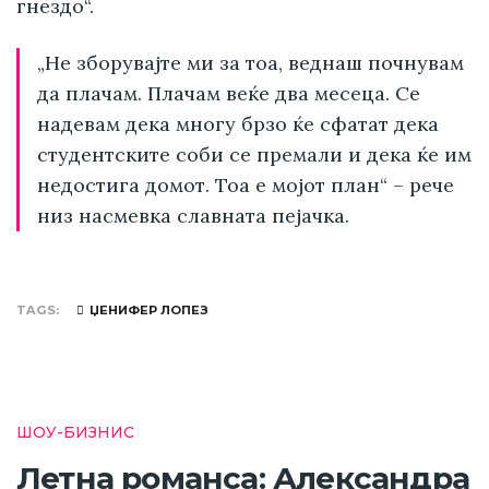
гнездо“.
„Не зборувајте ми за тоа, веднаш почнувам
да плачам. Плачам веќе два месеца. Се
надевам дека многу брзо ќе сфатат дека
студентските соби се премали и дека ќе им
недостига домот. Тоа е мојот план“ – рече
низ насмевка славната пејачка.
TAGS
ЏЕНИФЕР ЛОПЕЗ
ШОУ-БИЗНИС
Летна романса: Александра