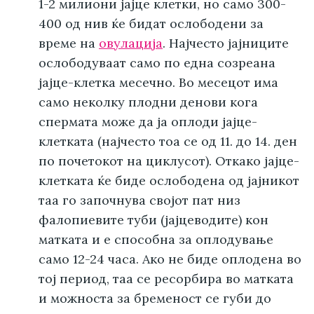
1-2 милиони јајце клетки, но само 300-
400 од нив ќе бидат ослободени за
време на
овулација
. Најчесто јајниците
ослободуваат само по една созреана
јајце-клетка месечно. Во месецот има
само неколку плодни денови кога
спермата може да ја оплоди јајце-
клетката (најчесто тоа се од 11. до 14. ден
по почетокот на циклусот). Откако јајце-
клетката ќе биде ослободена од јајникот
таа го започнува својот пат низ
фалопиевите туби (јајцеводите) кон
матката и е способна за оплодување
само 12-24 часа. Ако не биде оплодена во
тој период, таа се ресорбира во матката
и можноста за бременост се губи до