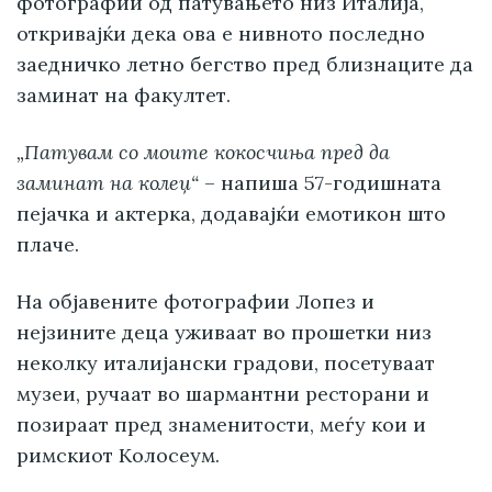
фотографии од патувањето низ Италија,
откривајќи дека ова е нивното последно
заедничко летно бегство пред близнаците да
заминат на факултет.
„Патувам со моите кокосчиња пред да
заминат на колеџ“
– напиша 57-годишната
пејачка и актерка, додавајќи емотикон што
плаче.
На објавените фотографии Лопез и
нејзините деца уживаат во прошетки низ
неколку италијански градови, посетуваат
музеи, ручаат во шармантни ресторани и
позираат пред знаменитости, меѓу кои и
римскиот Колосеум.