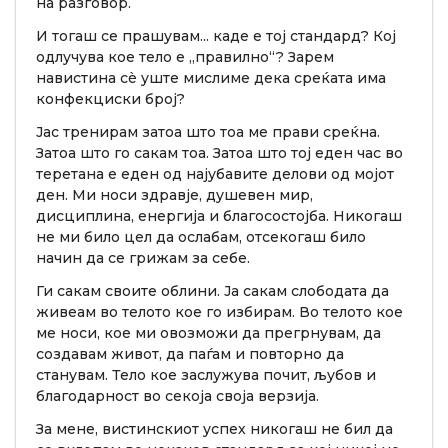
на разговор.
И тогаш се прашувам... каде е тој стандард? Кој
одлучува кое тело е „правилно“? Зарем
навистина сè уште мислиме дека среќата има
конфекциски број?
Јас тренирам затоа што тоа ме прави среќна.
Затоа што го сакам тоа. Затоа што тој еден час во
теретана е еден од најубавите делови од мојот
ден. Ми носи здравје, душевен мир,
дисциплина, енергија и благосостојба. Никогаш
не ми било цел да ослабам, отсекогаш било
начин да се грижам за себе.
Ги сакам своите облини. Ја сакам слободата да
живеам во телото кое го избирам. Во телото кое
ме носи, кое ми овозможи да прегрнувам, да
создавам живот, да паѓам и повторно да
станувам. Тело кое заслужува почит, љубов и
благодарност во секоја своја верзија.
За мене, вистинскиот успех никогаш не бил да