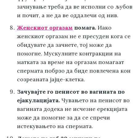
зачнување треба да ве исполни со љубов
и почит, а не да ве оддалечи од нив.
Женскиот оргазам
помага.
Иако
женскиот оргазам не е пресуден кога се
обидувате да зачнете, тој може да
помогне. Мускулните контракции на
матката за време на оргазам помагаат
спермата побрзо да биде повлечена кон
созреаната јајце-клетка.
Зачувајте го пенисот во вагината по
ејакулацијата.
Чувањето на пенисот во
вагината додека не исчезне ерекцијата
може да помогне за да се спречи
истекувањето на спермата.