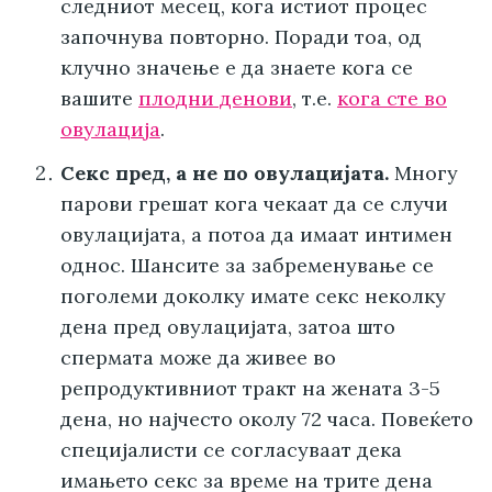
следниот месец, кога истиот процес
започнува повторно. Поради тоа, од
клучно значење е да знаете кога се
вашите
плодни денови
, т.е.
кога сте во
овулација
.
Секс пред, а не по овулацијата.
Многу
парови грешат кога чекаат да се случи
овулацијата, а потоа да имаат интимен
однос. Шансите за забременување се
поголеми доколку имате секс неколку
дена пред овулацијата, затоа што
спермата може да живее во
репродуктивниот тракт на жената 3-5
дена, но најчесто околу 72 часа. Повеќето
специјалисти се согласуваат дека
имањето секс за време на трите дена