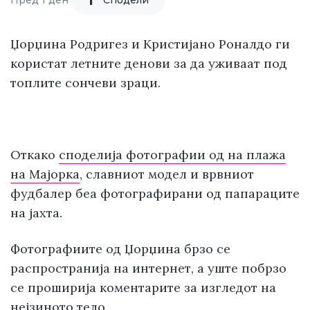
Џорџина Родригез и Кристијано Роналдо ги
користат летните денови за да уживаат под
топлите сончеви зраци.
Откако
споделија фотографии од на плажа
на Мајорка
, славниот модел и врвниот
фудбалер беа фотографирани од папараците
на јахта.
Фотографиите од Џорџина брзо се
распространија на интернет, а уште побрзо
се проширија коментарите за изгледот на
нејзиното тело.