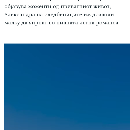
објавува моменти од приватниот живот,
Александра на следбениците им дозволи
малку да ѕирнат во нивната летна романса.