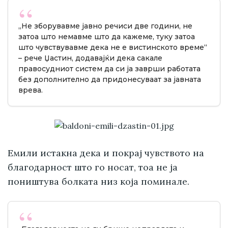
„Не зборувавме јавно речиси две години, не
затоа што немавме што да кажеме, туку затоа
што чувствувавме дека не е вистинското време“
– рече Џастин, додавајќи дека сакале
правосудниот систем да си ја заврши работата
без дополнително да придонесуваат за јавната
врева.
Емили истакна дека и покрај чувството на
благодарност што го носат, тоа не ја
поништува болката низ која поминале.