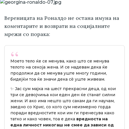
Вереницата на Роналдо не остана имуна на
коментарите и возврати на социјалните
мрежи со порака:
Моето тело ќе се менува, како што се менува
телото на секоја жена. И се надевам дека ќе
продолжи да се менува уште многу години,
бидејќи тоа ќе значи дека сè уште живеам.
✨ Јас сум мајка на шест прекрасни деца, од кои
три се девојчиња кои еден ден ќе станат силни
жени. И ако има нешто што сакам да ги научам,
заедно со Крис, со кого сум неизмерно горда
поради вредностите кои им ги пренесува како
татко и како човек, тоа е дека
вредноста на
една личност никогаш не смее да зависи од