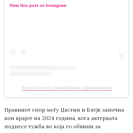
View this post on Instagram
A post shared by Justin Baldoni (@justinbaldoni)
Правниот спор меѓу Џастин и Блејк започна
кон крајот на 2024 година, кога актерката
поднесе тужба во која го обвини за