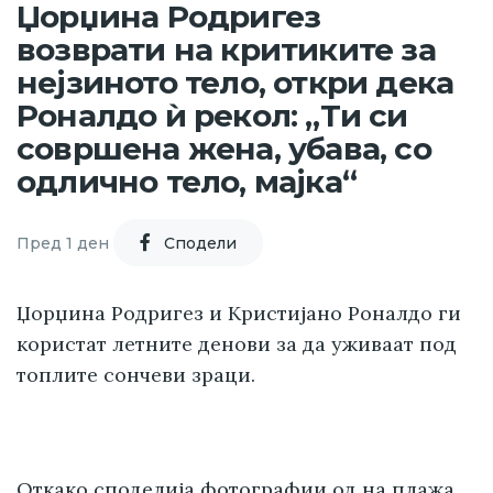
Џорџина Родригез
возврати на критиките за
нејзиното тело, откри дека
Роналдо ѝ рекол: „Ти си
совршена жена, убава, со
одлично тело, мајка“
Пред 1 ден
Cподели
Џорџина Родригез и Кристијано Роналдо ги
користат летните денови за да уживаат под
топлите сончеви зраци.
Откако
споделија фотографии од на плажа