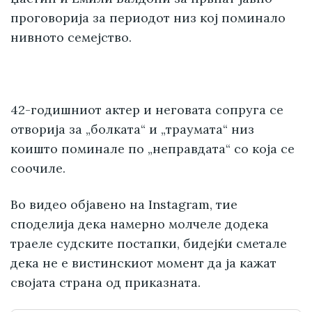
проговорија за периодот низ кој поминало
нивното семејство.
42-годишниот актер и неговата сопруга се
отворија за „болката“ и „траумата“ низ
коишто поминале по „неправдата“ со која се
соочиле.
Во видео објавено на Instagram, тие
споделија дека намерно молчеле додека
траеле судските постапки, бидејќи сметале
дека не е вистинскиот момент да ја кажат
својата страна од приказната.