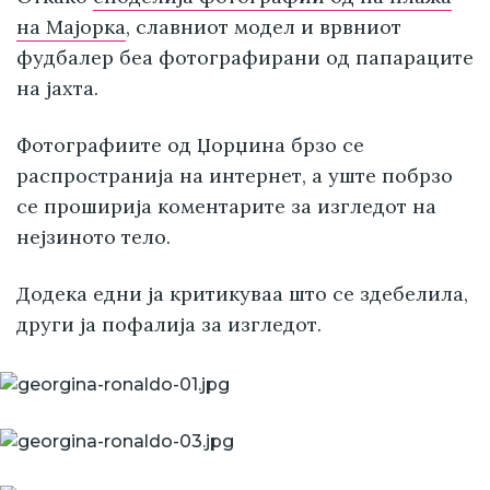
на Мајорка
, славниот модел и врвниот
фудбалер беа фотографирани од папараците
на јахта.
Фотографиите од Џорџина брзо се
распространија на интернет, а уште побрзо
се проширија коментарите за изгледот на
нејзиното тело.
Додека едни ја критикуваа што се здебелила,
други ја пофалија за изгледот.