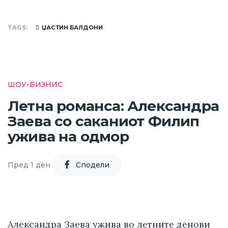
TAGS
ЏАСТИН БАЛДОНИ
ШОУ-БИЗНИС
Летна романса: Александра
Заева со саканиот Филип
ужива на одмор
Пред 1 ден
Cподели
Александра Заева ужива во летните денови