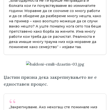
„Благодарноста не ги брише неправдата и
болката кои ги почувствувавме во изминатите
години. Моравме да се соочиме со многу работи
и да се обидеме да разбереме многу нешта, како
на пример – како воопшто можеше да се случи
вакво нешто? А уште помалку кога сето тоа беше
претставено како борба за жените. Има многу
работи кои треба да се расчистат. Реалноста е
дека имаше многу траума низ која моравме да
поминеме како семејство“ – изјави таа.
Џастин призна дека закрепнувањето не е
едноставен процес.
„Закрепнуваме. Ако некогаш сте поминале низ