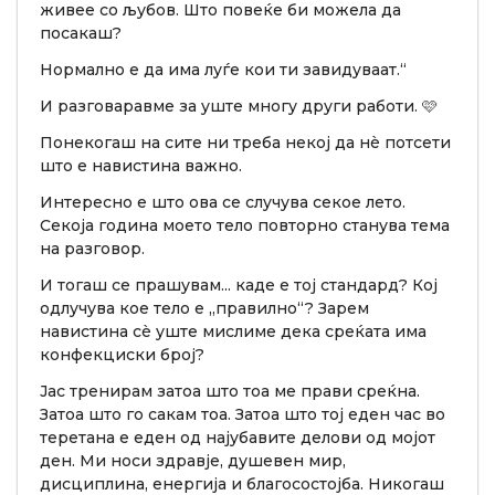
живее со љубов. Што повеќе би можела да
посакаш?
Нормално е да има луѓе кои ти завидуваат.“
И разговаравме за уште многу други работи. 🩷
Понекогаш на сите ни треба некој да нè потсети
што е навистина важно.
Интересно е што ова се случува секое лето.
Секоја година моето тело повторно станува тема
на разговор.
И тогаш се прашувам... каде е тој стандард? Кој
одлучува кое тело е „правилно“? Зарем
навистина сè уште мислиме дека среќата има
конфекциски број?
Јас тренирам затоа што тоа ме прави среќна.
Затоа што го сакам тоа. Затоа што тој еден час во
теретана е еден од најубавите делови од мојот
ден. Ми носи здравје, душевен мир,
дисциплина, енергија и благосостојба. Никогаш