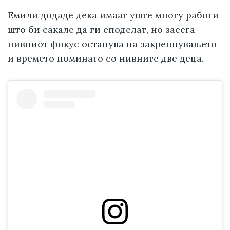
Емили додаде дека имаат уште многу работи
што би сакале да ги споделат, но засега
нивниот фокус останува на закрепнувањето
и времето поминато со нивните две деца.