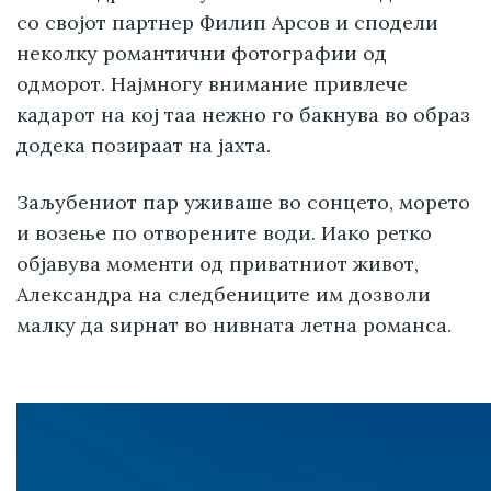
со својот партнер Филип Арсов и сподели
неколку романтични фотографии од
одморот. Најмногу внимание привлече
кадарот на кој таа нежно го бакнува во образ
додека позираат на јахта.
Заљубениот пар уживаше во сонцето, морето
и возење по отворените води. Иако ретко
објавува моменти од приватниот живот,
Александра на следбениците им дозволи
малку да ѕирнат во нивната летна романса.