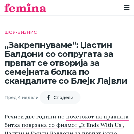
ШОУ-БИЗНИС
„Закрепнуваме“: Џастин
Балдони со сопругата за
првпат се отворија за
семејната болка по
скандалите со Блејк Лајвли
Пред 4 недели
Cподели
Речиси две години по
почетокот на правната
битка поврзана со филмот „It Ends With Us“
,
Џастин и Емили Балдони за првпат јавно