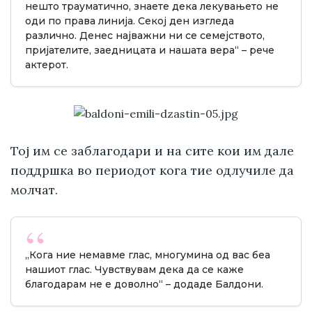
нешто трауматично, знаете дека лекувањето не
оди по права линија. Секој ден изгледа
различно. Денес најважни ни се семејството,
пријателите, заедницата и нашата вера“ – рече
актерот.
Тој им се заблагодари и на сите кои им дале
поддршка во периодот кога тие одлучиле да
молчат.
„Кога ние немавме глас, многумина од вас беа
нашиот глас. Чувствувам дека да се каже
благодарам не е доволно“ – додаде Балдони.