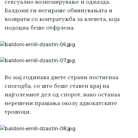
сексуално вознемирување и одмазда.
Балдони ги негираше обвинувањата и
возврати со контратужба за клевета, која
подоцна беше отфрлена.
Во мај годинава двете страни постигнаа
спогодба, со што беше ставен крај на
најголемиот дел од спорот, иако останаа
нерешени прашања околу адвокатските
трошоци.