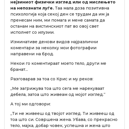
нејзиниот физички изглед или од мислењето
на непознати луѓе.
Таа мала доза позитивна
психологија која секој ден се трудам да им ја
пренесам ним, ми помага и мене самата да
останам на вистинскиот пат во овој свет
исполнет со илузии.
Изминативе денови видов најразлични
коментари за неколку мои фотографии
направени на брод.
Некои го коментираат моето тело, други ме
бранат...
Разговарав за тоа со Крис и му реков:
„Ме загрижува тоа што сега ме нарекуваат
дебела, затоа што живеам од мојот изглед.“
А тој ми одговори:
„Ти не живееш од твојот изглед. Ти живееш од
тоа што си. Совршена жена. Убава, со прекрасно
тело, мајка, добар човек, успешна и жена што