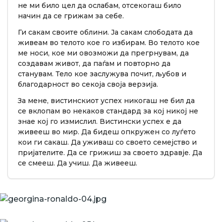
не ми било цел да ослабам, отсекогаш било
начин да се грижам за себе.
Ги сакам своите облини. Ја сакам слободата да
живеам во телото кое го избирам. Во телото кое
ме носи, кое ми овозможи да прегрнувам, да
создавам живот, да паѓам и повторно да
станувам. Тело кое заслужува почит, љубов и
благодарност во секоја своја верзија.
За мене, вистинскиот успех никогаш не бил да
се вклопам во некаков стандард за кој никој не
знае кој го измислил. Вистински успех е да
живееш во мир. Да бидеш опкружен со луѓето
кои ги сакаш. Да уживаш со своето семејство и
пријателите. Да се грижиш за своето здравје. Да
се смееш. Да учиш. Да живееш.