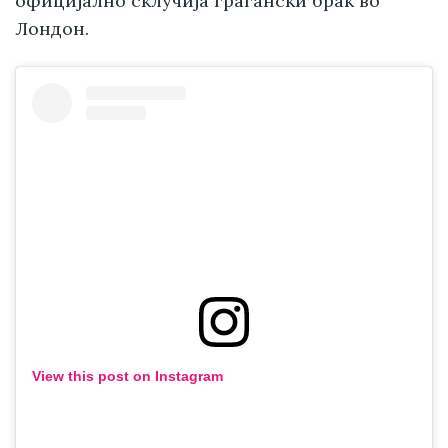
официјално склучија граѓански брак во
Лондон.
View this post on Instagram