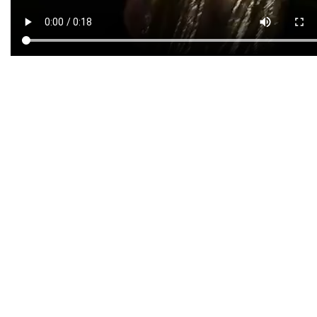
Елена и Љупка споделија и други
фотографии од посетата на француската
ривиера.