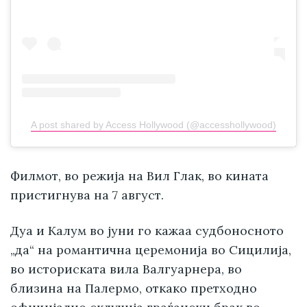
A post shared by Access Hollywood (@accesshollywood)
Филмот, во режија на Вил Глак, во кината
пристигнува на 7 август.
Дуа и Калум во јуни го кажаа судбоносното
„да“ на романтична церемонија во Сицилија,
во историската вила Валгуарнера, во
близина на Палермо, откако претходно