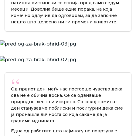
патишта вистински се споија пред само седум
месеци. Доволна беше една порака, на која
конечно одлучив да одговорам, за да започне
нешто што целосно ни ги промени животите.
Од првиот ден, меѓу нас постоеше чувство дека
ова не е обична врска. Сè се одвиваше
природно, лесно и искрено. Со секој поминат
ден станувавме поблиски и посигурни дека сме
ја пронашле личноста со која сакаме да ја
градиме иднината.
Една од работите што најмногу нè поврзува е