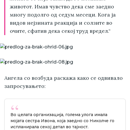
животот. Имав чувство дека сме заедно
многу подолго од седум месеци. Кога ја
видов нејзината реакција и солзите во
очите, сфатив дека секој труд вредел.“
Ангела со возбуда раскажа како се одвивало
запросувањето:
Во целата организација, голема улога имала
мојата сестра Ивона, која заедно со Николче го
испланирала секој детал во тајност.