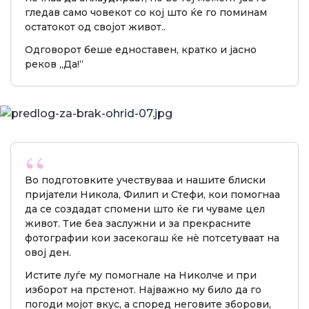
гледав само човекот со кој што ќе го поминам
остатокот од својот живот..
Одговорот беше едноставен, кратко и јасно
реков „Да!“
Во подготовките учествуваа и нашите блиски
пријатели Никола, Филип и Стефи, кои помогнаа
да се создадат спомени што ќе ги чуваме цел
живот. Тие беа заслужни и за прекрасните
фотографии кои засекогаш ќе нè потсетуваат на
овој ден.
Истите луѓе му помогнале на Николче и при
изборот на прстенот. Најважно му било да го
погоди мојот вкус, а според неговите зборови,