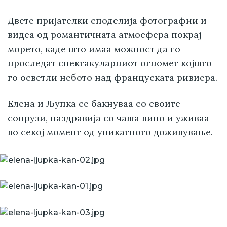
Двете пријателки споделија фотографии и
видеа од романтичната атмосфера покрај
морето, каде што имаа можност да го
проследат спектакуларниот огномет којшто
го осветли небото над француската ривиера.
Елена и Љупка се бакнуваа со своите
сопрузи, наздравија со чаша вино и уживаа
во секој момент од уникатното доживување.