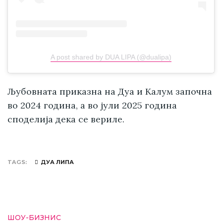
A post shared by DUA LIPA (@dualipa)
Љубовната приказна на Дуа и Калум започна
во 2024 година, а во јули 2025 година
споделија дека се вериле.
TAGS
ДУА ЛИПА
ШОУ-БИЗНИС