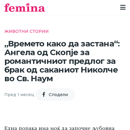
ЖИВОТНИ СТОРИИ
„Времето како да застана“:
Ангела од Скопје за
романтичниот предлог за
брак од саканиот Николче
во Св. Наум
Пред 1 месец
Cподели
Една порака има моќ да започне љубовна