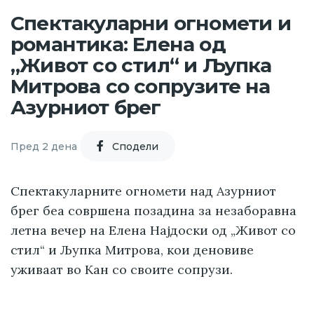
Спектакуларни огномети и
романтика: Елена од
„Живот со стил“ и Љупка
Митрова со сопрузите на
Азурниот брег
Пред 2 дена
Cподели
Спектакуларните огномети над Азурниот
брег беа совршена позадина за незаборавна
летна вечер на Елена Најдоски од „Живот со
стил“ и Љупка Митрова, кои деновиве
уживаат во Кан со своите сопрузи.