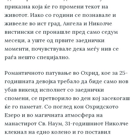
приказна која ќе го промени текот на
животот. Иако со години се познавале и
живееле во ист град, Ангела и Николче
вистински се пронашле пред само седум
месеци, а уште од првите заеднички
моменти, почувствувале дека меѓу нив се
раѓа нешто специјално.
Романтичното патување во Охрид, кое за 25-
годишната девојка требало да биде само нов
убав викенд исполнет со заеднички
спомени, се претворило во ден кој засекогаш
ќе го паметат. Со поглед кон Охридското
Езеро и во магичната атмосфера на
манастирот Св. Наум, 31-годишниот Николче
клекнал на едно колено и го поставил