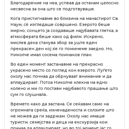
Благодарение на неа, успеав да останам целосно
несвесна за она што се подготвуваше.
Кога пристигнавме во близина на манастирот Св.
Наум, сè изгледаше совршено. Езерото беше
мирно, сонцето ја создаваше најубавата глетка, а
атмосферата беше како од филм. Искрено,
мислев дека станува збор за уште еден
прекрасен ден кој ќе го поминеме заедно. Но,
Николче имал сосема поинаков план.
Во еден момент застанавме на прекрасно
украсено место со поглед кон езерото. Луѓето
околу нас почнаа да обрнуваат внимание и да
аплаудираат. Потоа Николче клекна на едно
колено и ми го постави најубавото прашање што
сум го слушнала..
Времето како да застана. Се сеќавам само на
огромната среќа, изненаденоста и солзите што
не можев да ги задржам. Околу нас имаше
туристи, семејства и деца на екскурзија кои
почнаа да аплаудираат, но во тој момент јас го