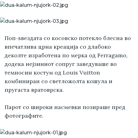
Поп-ѕвездата со косовско потекло блесна во
впечатлива црна креација со длабоко
деколте изработена по мерка од Ferragamo,
додека нејзиниот сопруг заведуваше во
темносин костум од Louis Vuitton
комбиниран со светложолта кошула и
пругаста вратоврска.
Парот со широки насмевки позираше пред
фотографите.