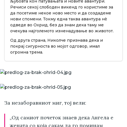
љубовта кон патувањата и новите авантури.
Речиси секој слободен викенд го користиме за
да посетиме некое ново место и да создадеме
нови спомени. Токму една таква авантура нè
одведе во Охрид, без да знам дека таму ме
очекува најголемото изненадување во животот.
Од друга страна, Николче признава дека и
покрај сигурноста во мојот одговор, имал
огромна трема.
За незаборавниот миг, тој вели:
„Од самиот почеток знаев дека Ангела е
жената со која сакам да го поминам