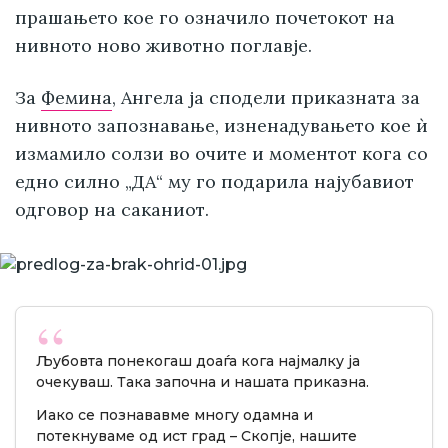
прашањето кое го означило почетокот на
нивното ново животно поглавје.
За
Фемина
, Ангела ја сподели приказната за
нивното запознавање, изненадувањето кое ѝ
измамило солзи во очите и моментот кога со
едно силно „ДА“ му го подарила најубавиот
одговор на саканиот.
Љубовта понекогаш доаѓа кога најмалку ја
очекуваш. Така започна и нашата приказна.
Иако се познававме многу одамна и
потекнуваме од ист град – Скопје, нашите