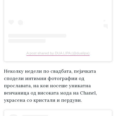
A post shared by DUA LIPA (@dualipa)
Неколку недели по свадбата, пејачката
сподели интимни фотографии од
прославата, на кои носеше уникатна
венчаница од високата мода на Chanel,
украсена со кристали и пердуви.