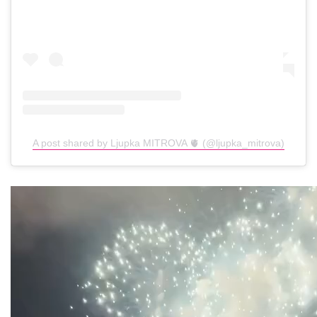
A post shared by Ljupka MITROVA 🫀 (@ljupka_mitrova)