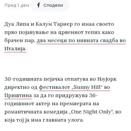
Пред 1 ден
Cподели
Дуа Липа и Калум Тарнер го имаа своето
прво појавување на црвениот тепих како
брачен пар,
два месеци по нивната свадба во
Италија.
30-годишната пејачка отпатува во Њујорк
директно од
фестивалот „Sunny Hill“ во
Приштина
за да го придружува 36-
годишниот актер на премиерата на
романтичната комедија „One Night Only“, во
која тој ја има главната улога.