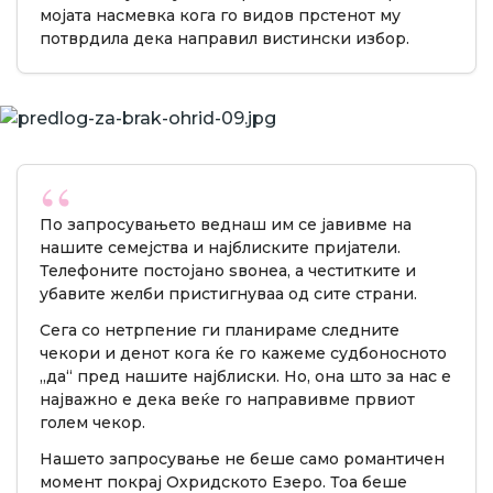
мојата насмевка кога го видов прстенот му
потврдила дека направил вистински избор.
По запросувањето веднаш им се јавивме на
нашите семејства и најблиските пријатели.
Телефоните постојано ѕвонеа, а честитките и
убавите желби пристигнуваа од сите страни.
Сега со нетрпение ги планираме следните
чекори и денот кога ќе го кажеме судбоносното
„да“ пред нашите најблиски. Но, она што за нас е
најважно е дека веќе го направивме првиот
голем чекор.
Нашето запросување не беше само романтичен
момент покрај Охридското Езеро. Тоа беше