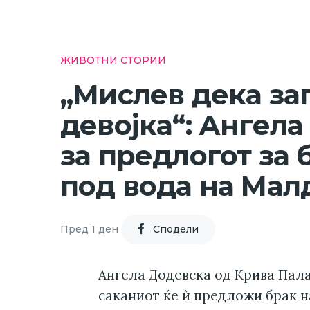
ЖИВОТНИ СТОРИИ
„Мислев дека за
девојка“: Ангела
за предлогот за 
под вода на Мал
Пред 1 ден
Cподели
Ангела Додевска од Крива Пал
саканиот ќе ѝ предложи брак н