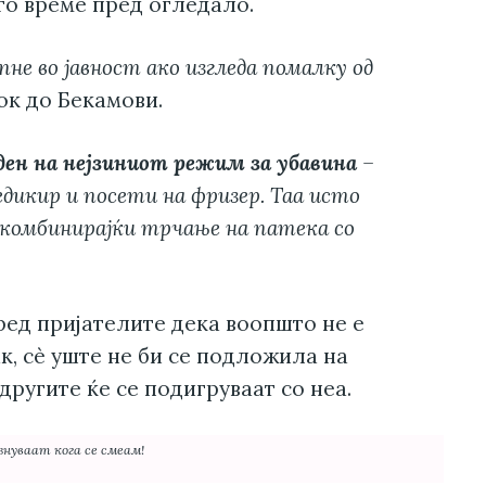
го време пред огледало.
не во јавност ако изгледа помалку од
ок до Бекамови.
 ден на нејзиниот режим за убавина
–
едикир и посети на фризер. Таа исто
, комбинирајќи трчање на патека со
ед пријателите дека воопшто не е
к, сè уште не би се подложила на
другите ќе се подигруваат со неа.
знуваат кога се смеам!