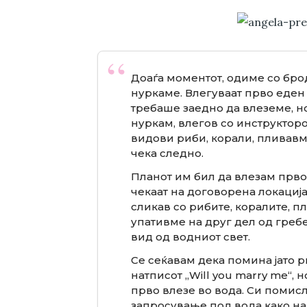
Доаѓа моментот, одиме со брод
нуркаме. Влегуваат прво еден 
требаше заедно да влеземе, но
нуркам, влегов со инструктор
видови риби, корали, пливавм
чека следно.
Планот им бил да влезам прво ј
чекаат на договорена локација 
сликав со рибите, коралите, п
упативме на друг дел од греб
вид од водниот свет.
Се сеќавам дека помина јато 
натписот „Will you marry me“, 
прво влезе во вода. Си помисл
запросување под вода како на 