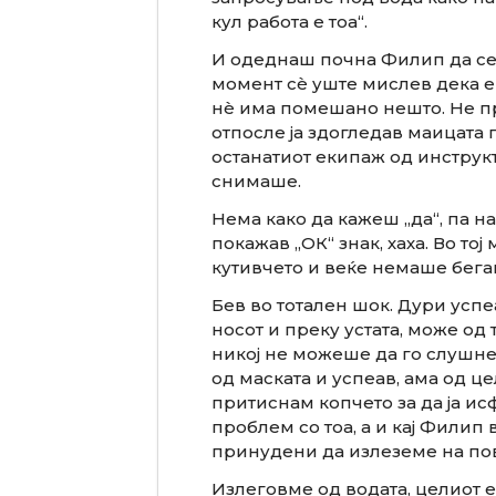
кул работа е тоа“.
И одеднаш почна Филип да се 
момент сè уште мислев дека е
нè има помешано нешто. Не пре
отпосле ја здогледав маицата п
останатиот екипаж од инструкт
снимаше.
Нема како да кажеш „да“, па н
покажав „ОК“ знак, хаха. Во то
кутивчето и веќе немаше бега
Бев во тотален шок. Дури успе
носот и преку устата, може од 
никој не можеше да го слушне 
од маската и успеав, ама од це
притиснам копчето за да ја ис
проблем со тоа, а и кај Филип 
принудени да излеземе на по
Излеговме од водата, целиот 