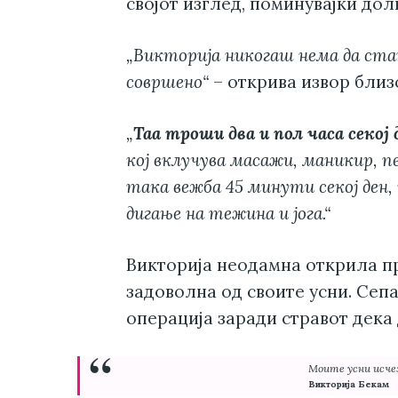
својот изглед, поминувајќи дол
„Викторија никогаш нема да стап
совршено“
– открива извор близ
„
Таа троши два и пол часа секој
кој вклучува масажи, маникир, п
така вежба 45 минути секој ден
дигање на тежина и јога.“
Викторија неодамна открила пр
задоволна од своите усни. Сепа
операција заради стравот дека 
“
Моите усни исче
Викторија Бекам