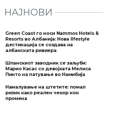
НАЈНОВИ
Green Coast го носи Nammos Hotels &
Resorts во Албанија: Нова lifestyle
дестинација се создава на
албанската ривиера
Шпанскиот заводник се заљуби:
Марио Касас со девојката Мелиса
Пинто на патување во Намибија
Намалување на штетите: помал
ризик како реален чекор кон
промена