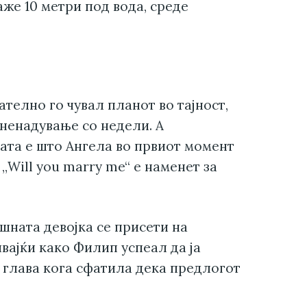
аже 10 метри под вода, среде
телно го чувал планот во тајност,
зненадување со недели. А
ата е што Ангела во првиот момент
„Will you marry me“ е наменет за
ишната девојка се присети на
вајќи како Филип успеал да ја
 глава кога сфатила дека предлогот
.