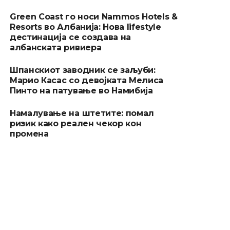
Green Coast го носи Nammos Hotels &
Resorts во Албанија: Нова lifestyle
дестинација се создава на
албанската ривиера
Шпанскиот заводник се заљуби:
Марио Касас со девојката Мелиса
Пинто на патување во Намибија
Намалување на штетите: помал
ризик како реален чекор кон
промена