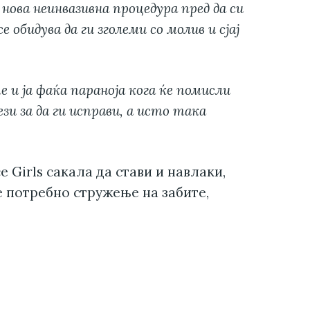
 нова неинвазивна процедура пред да си
е обидува да ги зголеми со молив и сјај
 и ја фаќа параноја кога ќе помисли
зи за да ги исправи, а исто така
e Girls сакала да стави и навлаки,
е потребно стружење на забите,