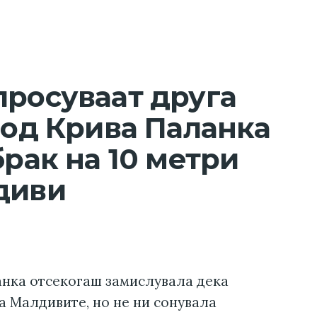
просуваат друга
 од Крива Паланка
брак на 10 метри
диви
анка отсекогаш замислувала дека
а Малдивите, но не ни сонувала