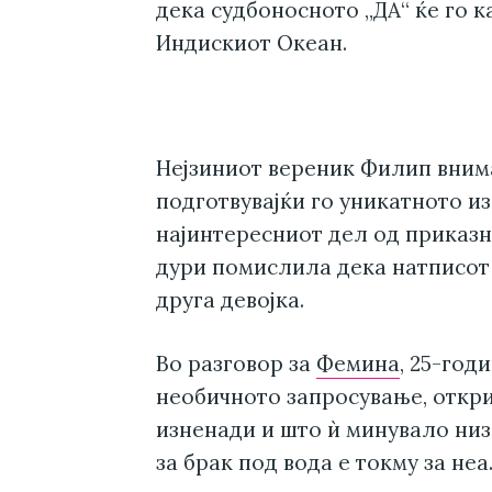
дека судбоносното „ДА“ ќе го к
Индискиот Океан.
Нејзиниот вереник Филип внима
подготвувајќи го уникатното и
најинтересниот дел од приказн
дури помислила дека натписот 
друга девојка.
Во разговор за
Фемина
, 25-год
необичното запросување, откри
изненади и што ѝ минувало низ
за брак под вода е токму за неа