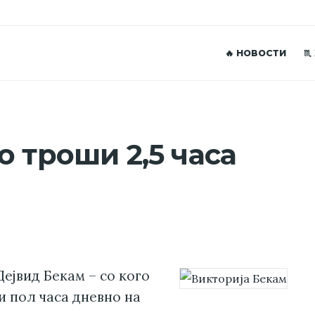
🔥 НОВОСТИ
♏
 троши 2,5 часа
Дејвид Бекам – со кого
 и пол часа дневно на