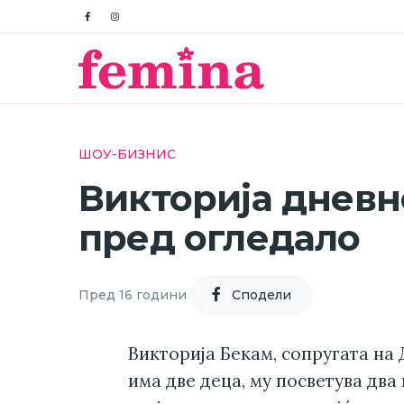
ШОУ-БИЗНИС
Викторија дневно
пред огледало
Пред 16 години
Cподели
Викторија Бекам, сопругата на 
има две деца, му посветува два