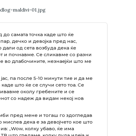
 до самата точка каде што ќе
пар, дечко и девојка пред нас,
 дали од сета возбуда дека ќе
от и почнавме. Се сликавме со разни
е во длабочините, незнаејќи што ме
ас, па после 5-10 минути тие и да ме
каде што ќе се случи сето тоа. Се
ливавме околу гребените и се
енот со надеж да видам некој нов
риби пред мене и тогаш го здогледав
но мислев дека е за девојчето кое што
ив: „Wow, колку убаво, ќе има
ТВ што гледаме, колку луда идеја и