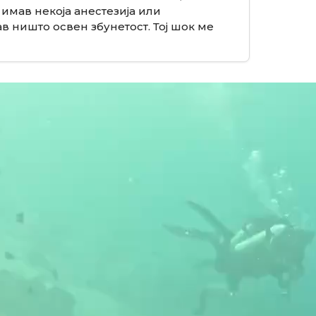
 имав некоја анестезија или
ав ништо освен збунетост. Тој шок ме