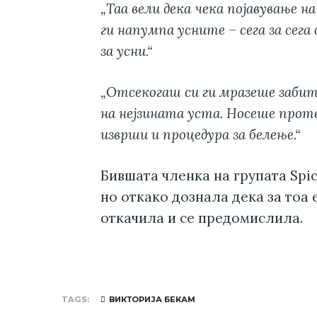
„Таа вели дека чека појавување на
ги напумпа усните – сега за сега с
за усни.“
„Отсекогаш си ги мразеше забите
на нејзината уста. Носеше проте
изврши и процедура за белење.“
Бившата членка на групата Spic
но откако дознала дека за тоа 
откачила и се предомислила.
TAGS
ВИКТОРИЈА БЕКАМ