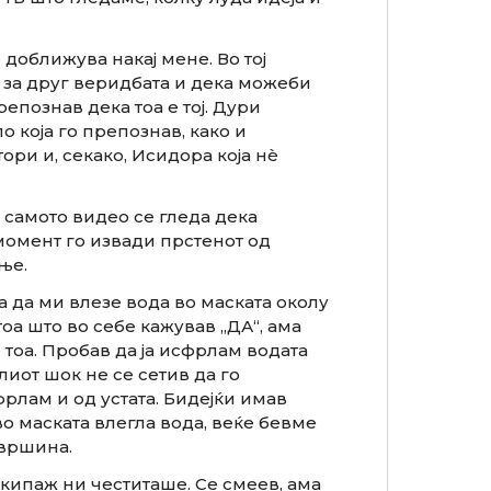
доближува накај мене. Во тој
 за друг веридбата и дека можеби
познав дека тоа е тој. Дури
о која го препознав, како и
ори и, секако, Исидора која нè
а самото видео се гледа дека
ј момент го извади прстенот од
ње.
а да ми влезе вода во маската околу
тоа што во себе кажував „ДА“, ама
тоа. Пробав да ја исфрлам водата
лиот шок не се сетив да го
фрлам и од устата. Бидејќи имав
во маската влегла вода, веќе бевме
вршина.
екипаж ни честиташе. Се смеев, ама