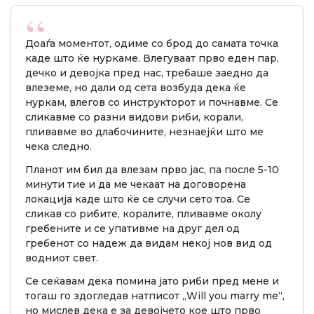
Доаѓа моментот, одиме со брод до самата точка
каде што ќе нуркаме. Влегуваат прво еден пар,
дечко и девојка пред нас, требаше заедно да
влеземе, но дали од сета возбуда дека ќе
нуркам, влегов со инструкторот и почнавме. Се
сликавме со разни видови риби, корали,
пливавме во длабочините, незнаејќи што ме
чека следно.
Планот им бил да влезам прво јас, па после 5-10
минути тие и да ме чекаат на договорена
локација каде што ќе се случи сето тоа. Се
сликав со рибите, коралите, пливавме околу
гребените и се упативме на друг дел од
гребенот со надеж да видам некој нов вид од
водниот свет.
Се сеќавам дека помина јато риби пред мене и
тогаш го здогледав натписот „Will you marry me“,
но мислев дека е за девојчето кое што прво