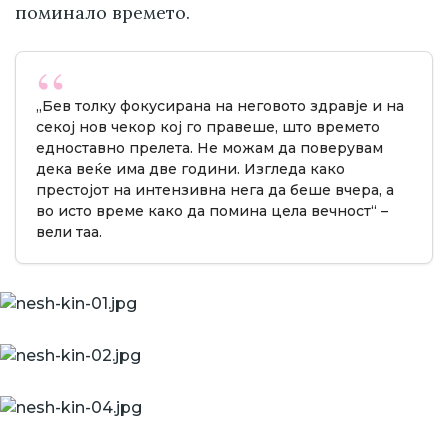
поминало времето.
„Бев толку фокусирана на неговото здравје и на
секој нов чекор кој го правеше, што времето
едноставно прелета. Не можам да поверувам
дека веќе има две години. Изгледа како
престојот на интензивна нега да беше вчера, а
во исто време како да помина цела вечност“ –
вели таа.