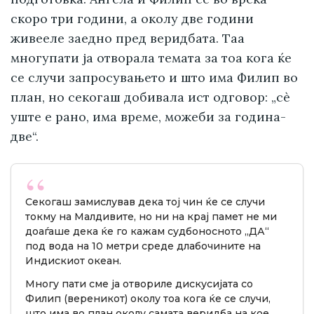
скоро три години, а околу две години
живееле заедно пред веридбата. Таа
многупати ја отворала темата за тоа кога ќе
се случи запросувањето и што има Филип во
план, но секогаш добивала ист одговор: „сè
уште е рано, има време, можеби за година-
две“.
Секогаш замислував дека тој чин ќе се случи
токму на Малдивите, но ни на крај памет не ми
доаѓаше дека ќе го кажам судбоносното „ДА“
под вода на 10 метри среде длабочините на
Индискиот океан.
Многу пати сме ја отвориле дискусијата со
Филип (вереникот) околу тоа кога ќе се случи,
што има во план околу самата веридба на кое