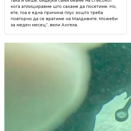
така и беше, бидејќи сами бевме на списокот
кога аплициравме што сакаме да посетиме. Но,
ете, тоа е една причина плус зошто треба
повторно да се вратиме на Малдивите. Можеби
за меден месец“, вели Ангела.