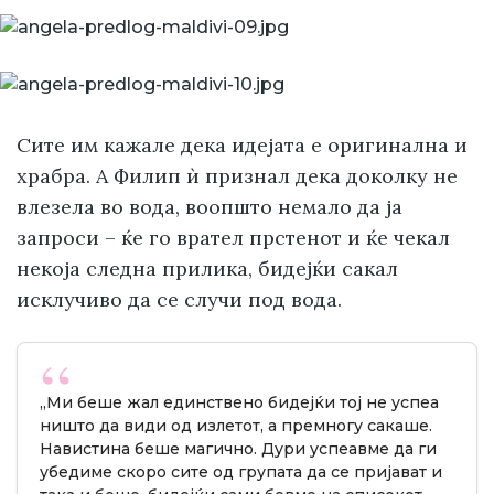
Сите им кажале дека идејата е оригинална и
храбра. А Филип ѝ признал дека доколку не
влезела во вода, воопшто немало да ја
запроси – ќе го врател прстенот и ќе чекал
некоја следна прилика, бидејќи сакал
исклучиво да се случи под вода.
„Ми беше жал единствено бидејќи тој не успеа
ништо да види од излетот, а премногу сакаше.
Навистина беше магично. Дури успеавме да ги
убедиме скоро сите од групата да се пријават и