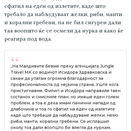
сфатил на еден од излетите, каде што
требало да набљудуваат желки, риби, манти
и корални гребени, па не бил сигурен дали
таа воопшто ќе се осмели да нурка и како ќе
реагира под вода.
„На Малдивите бевме преку агенцијата Jungle
Travel MK со водичот Исидора Здравковска и
сакам да упатам огромна благодарност за
професионалноста од нејзина страна. Уште кога
пристигнавме, Филип и Исидора направиле таен
состанок и смислиле план, но имаше еден голем
проблем, а тоа е дека имам панични напади од
длабочина и тоа го сфатил на еден од излетите
каде што требаше да набљудуваме желки, немо
риби, манти, корални гребени. Се исплашил
околу тоа дали воопшто би влегла да нуркам,