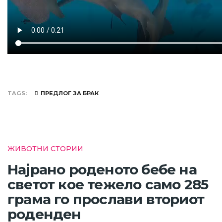
TAGS
ПРЕДЛОГ ЗА БРАК
ЖИВОТНИ СТОРИИ
Најрано роденото бебе на
светот кое тежело само 285
грама го прослави вториот
роденден