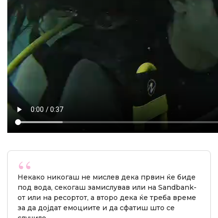
Некако никогаш не мислев дека првин ќе биде
под вода, секогаш замислував или на Sandbank-
от или на ресортот, а второ дека ќе треба време
за да дојдат емоциите и да сфатиш што се