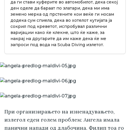
да ги стави куферите во автомобилот, дека секој
ден оделе да бараат по златари, дека ми има
земено мерка од прстените кои веќе ги носам
додека сум спиела, дека во хотелот кутијата ја
сокрил под креветот, испробувал различни
варијации како ќе клекне, што ќе каже, за
накрај на другарите да им каже дека ќе ме
запроси под вода на Scuba Diving излетот.
При организирањето на изненадувањето,
излегол еден голем проблем: Ангела имала
панични напади од длабочина. Филип тоа го