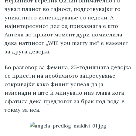
Нејзиниот вереник Филип внимателно го
чувал планот во тајност, подготвувајќи го
уникатното изненадување со недели. А
најинтересниот дел од приказната е што
Ангела во првиот момент дури помислила
дека натписот „Will you marry me“ е наменет
за друга девојка.
Во разговор за
Фемина
, 25-годишната девојка
се присети на необичното запросување,
откривајќи како Филип успеал да ја
изненади и што ѝ минувало низ глава кога
сфатила дека предлогот за брак под вода е
токму за неа.