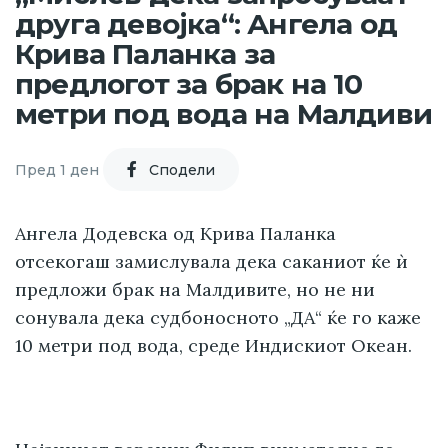
друга девојка“: Ангела од
Крива Паланка за
предлогот за брак на 10
метри под вода на Малдиви
Пред 1 ден
Cподели
Ангела Додевска од Крива Паланка
отсекогаш замислувала дека саканиот ќе ѝ
предложи брак на Малдивите, но не ни
сонувала дека судбоносното „ДА“ ќе го каже
10 метри под вода, среде Индискиот Океан.