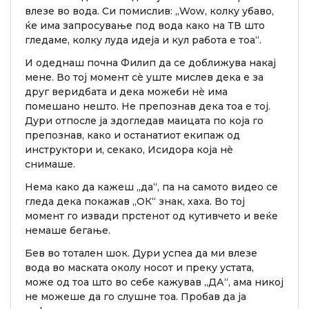
влезе во вода. Си помислив: „Wow, колку убаво,
ќе има запросување под вода како на ТВ што
гледаме, колку луда идеја и кул работа е тоа“.
И одеднаш почна Филип да се доближува накај
мене. Во тој момент сè уште мислев дека е за
друг веридбата и дека можеби нè има
помешано нешто. Не препознав дека тоа е тој.
Дури отпосле ја здогледав маицата по која го
препознав, како и останатиот екипаж од
инструктори и, секако, Исидора која нè
снимаше.
Нема како да кажеш „да“, па на самото видео се
гледа дека покажав „ОК“ знак, хаха. Во тој
момент го извади прстенот од кутивчето и веќе
немаше бегање.
Бев во тотален шок. Дури успеа да ми влезе
вода во маската околу носот и преку устата,
може од тоа што во себе кажував „ДА“, ама никој
не можеше да го слушне тоа. Пробав да ја