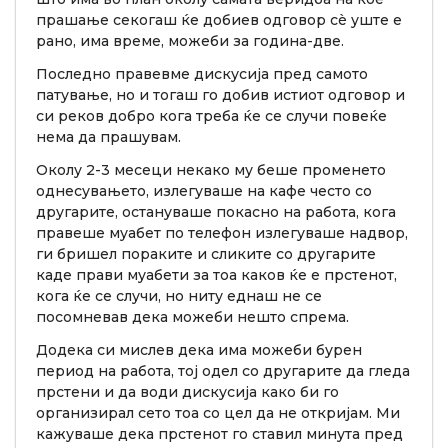
прашање секогаш ќе добиев одговор сè уште е
рано, има време, можеби за година-две.
Последно правевме дискусија пред самото
патување, но и тогаш го добив истиот одговор и
си реков добро кога треба ќе се случи повеќе
нема да прашувам.
Околу 2-3 месеци некако му беше променето
однесувањето, излегуваше на кафе често со
другарите, остануваше покасно на работа, кога
правеше муабет по телефон излегуваше надвор,
ги бришел пораките и сликите со другарите
каде прави муабети за тоа каков ќе е прстенот,
кога ќе се случи, но ниту еднаш не се
посомневав дека можеби нешто спрема.
Додека си мислев дека има можеби бурен
период на работа, тој одел со другарите да гледа
прстени и да води дискусија како би го
организирал сето тоа со цел да не откријам. Ми
кажуваше дека прстенот го ставил минута пред