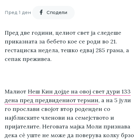
Пред 1 ден
Cподели
Пред две години, целиот свет ја следеше
приказната за бебето кое се роди во 21.
гестациска недела, тешко едвај 285 грама, а
сепак преживеа.
Малиот
Неш Кин дојде на овој свет дури 133
дена пред предвидениот термин
, а на 5 јули
го прослави својот втор роденден со
најблиските членови на семејството и
пријателите. Неговата мајка Моли признава
дека сè уште не може да поверува колку брзо