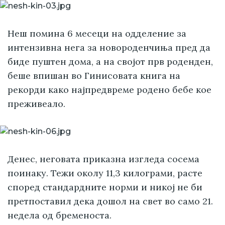
Неш помина 6 месеци на одделение за
интензивна нега за новороденчиња пред да
биде пуштен дома, а на својот прв роденден,
беше впишан во Гинисовата книга на
рекорди како најпредвреме родено бебе кое
преживеало.
Денес, неговата приказна изгледа сосема
поинаку. Тежи околу 11,3 килограми, расте
според стандардните норми и никој не би
претпоставил дека дошол на свет во само 21.
недела од бременоста.