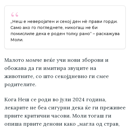
„Неш е неверојатен и секој ден нè прави горди.
Само ако го погледнете, никогаш не би
помислиле дека е роден толку рано“ – раскажува
Моли.
Малото момче веќе учи нови зборови и
обожава да ги имитира звуците на
животните, со што секојдневно ги смее
родителите.
Кога Неш се роди во јули 2024 година,
лекарите не беа сигурни дека ќе ги преживее
првите критични часови. Моли тогаш ги
опиша првите денови како „магла од страв,