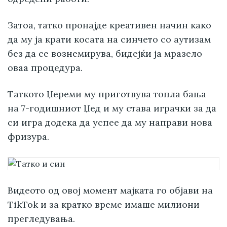
Затоа, татко пронајде креативен начин како
да му ја крати косата на синчето со аутизам
без да се вознемирува, бидејќи ја мразело
оваа процедура.
Таткото Џереми му приготвува топла бања
на 7-годишниот Џед и му става играчки за да
си игра додека да успее да му направи нова
фризура.
Видеото од овој момент мајката го објави на
TikTok и за кратко време имаше милиони
прегледувања.