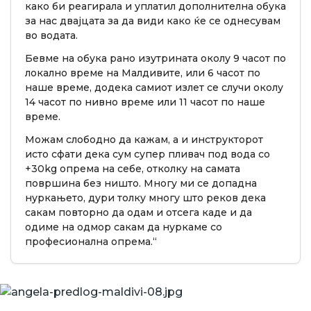
како би реагирала и уплатил дополнителна обука
за нас двајцата за да види како ќе се однесувам
во водата.
Бевме на обука рано изутрината околу 9 часот по
локално време на Малдивите, или 6 часот по
наше време, додека самиот излет се случи околу
14 часот по нивно време или 11 часот по наше
време.
Можам слободно да кажам, а и инструкторот
исто сфати дека сум супер пливач под вода со
+30kg опрема на себе, отколку на самата
површина без ништо. Многу ми се допадна
нуркањето, дури толку многу што реков дека
сакам повторно да одам и отсега каде и да
одиме на одмор сакам да нуркаме со
професионална опрема.“