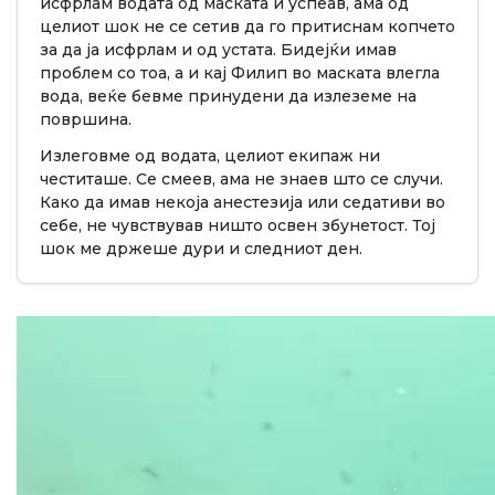
исфрлам водата од маската и успеав, ама од
целиот шок не се сетив да го притиснам копчето
за да ја исфрлам и од устата. Бидејќи имав
проблем со тоа, а и кај Филип во маската влегла
вода, веќе бевме принудени да излеземе на
површина.
Излеговме од водата, целиот екипаж ни
честиташе. Се смеев, ама не знаев што се случи.
Како да имав некоја анестезија или седативи во
себе, не чувствував ништо освен збунетост. Тој
шок ме држеше дури и следниот ден.