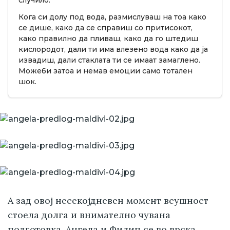
случило.
Кога си долу под вода, размислуваш на тоа како
се дише, како да се справиш со притисокот,
како правилно да пливаш, како да го штедиш
кислородот, дали ти има влезено вода како да ја
извадиш, дали стаклата ти се имаат замаглено.
Можеби затоа и немав емоции само тотален
шок.
А зад овој несекојдневен момент всушност
стоела долга и внимателно чувана
подготовка. Ангела и Филип се во врска