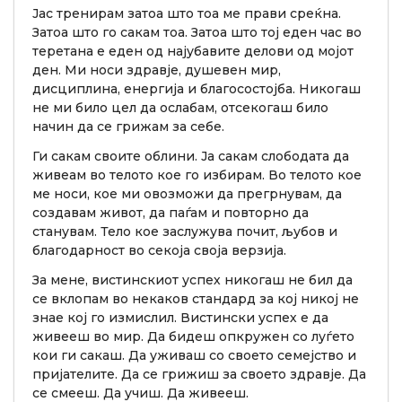
Јас тренирам затоа што тоа ме прави среќна.
Затоа што го сакам тоа. Затоа што тој еден час во
теретана е еден од најубавите делови од мојот
ден. Ми носи здравје, душевен мир,
дисциплина, енергија и благосостојба. Никогаш
не ми било цел да ослабам, отсекогаш било
начин да се грижам за себе.
Ги сакам своите облини. Ја сакам слободата да
живеам во телото кое го избирам. Во телото кое
ме носи, кое ми овозможи да прегрнувам, да
создавам живот, да паѓам и повторно да
станувам. Тело кое заслужува почит, љубов и
благодарност во секоја своја верзија.
За мене, вистинскиот успех никогаш не бил да
се вклопам во некаков стандард за кој никој не
знае кој го измислил. Вистински успех е да
живееш во мир. Да бидеш опкружен со луѓето
кои ги сакаш. Да уживаш со своето семејство и
пријателите. Да се грижиш за своето здравје. Да
се смееш. Да учиш. Да живееш.