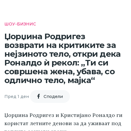
ШОУ-БИЗНИС
Џорџина Родригез
возврати на критиките за
нејзиното тело, откри дека
Роналдо ѝ рекол: „Ти си
совршена жена, убава, со
одлично тело, мајка“
Пред 1 ден
Cподели
Џорџина Родригез и Кристијано Роналдо ги
користат летните денови за да уживаат под