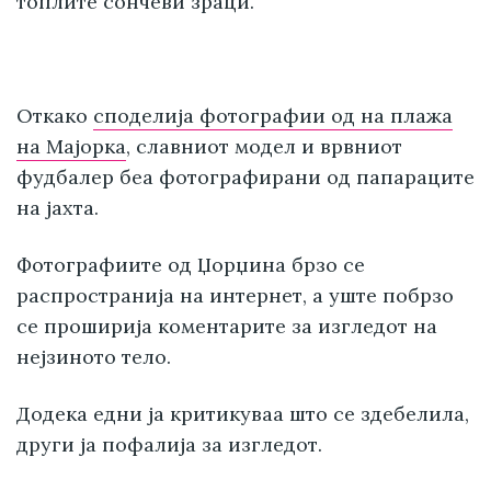
топлите сончеви зраци.
Откако
споделија фотографии од на плажа
на Мајорка
, славниот модел и врвниот
фудбалер беа фотографирани од папараците
на јахта.
Фотографиите од Џорџина брзо се
распространија на интернет, а уште побрзо
се проширија коментарите за изгледот на
нејзиното тело.
Додека едни ја критикуваа што се здебелила,
други ја пофалија за изгледот.