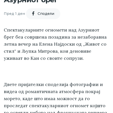
Пред 1 ден
Cподели
Спектакуларните огномети над Азурниот
брег беа совршена позадина за незаборавна
летна вечер на Елена Најдоски од „Живот со
стил“ и Љупка Митрова, кои деновиве
уживаат во Кан со своите сопрузи.
Двете пријателки споделија фотографии и
видеа од романтичната атмосфера покрај
морето, каде што имаа можност да го
проследат спектакуларниот огномет којшто
го осветли небото над француската ривиера.