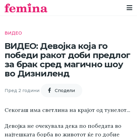
ВИДЕО
ВИДЕО: Девојка која го
победи ракот доби предлог
за брак сред магично шоу
во Дизниленд
Пред 2 години
Cподели
Секогаш има светлина на крајот од тунелот...
Девојка не очекувала дека по победата во
најтешката борба во животот ќе го добие