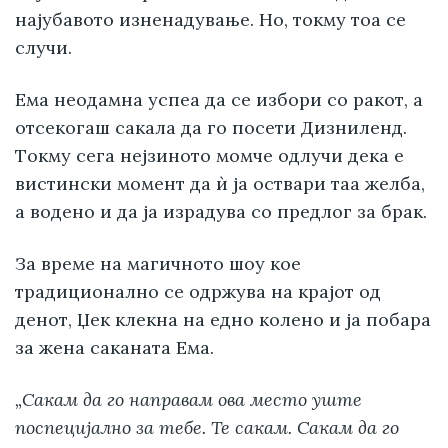
најубавото изненадување. Но, токму тоа се
случи.
Ема неодамна успеа да се избори со ракот, а
отсекогаш сакала да го посети Дизниленд.
Tокму сега нејзиното момче одлучи дека е
вистински момент да ѝ ја оствари таа желба,
а водено и да ја израдува со предлог за брак.
За време на магичното шоу кое
традиционално се одржува на крајот од
денот, Џек клекна на едно колено и ја побара
за жена саканата Ема.
„Сакам да го направам ова место уште
поспецијално за тебе. Те сакам. Сакам да го