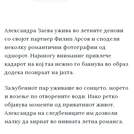
Александра Заева ужива во летните денови
со својот партнер Филип Арсов и сподели
неколку романтични фотографии од
одморот. Најмногу внимание привлече
кадарот на кој таа нежно го бакнува во образ
додека позираат на јахта.
Заљубениот пар уживаше во сонцето, морето
и возење по отворените води. Иако ретко
објавува моменти од приватниот живот,
Александра на следбениците им дозволи
малку да ѕирнат во нивната летна романса.