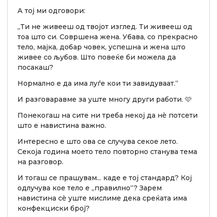
А тој ми одговори:
„Ти не живееш од твојот изглед. Ти живееш од
тоа што си. Совршена жена. Убава, со прекрасно
тело, мајка, добар човек, успешна и жена што
живее со љубов. Што повеќе би можела да
посакаш?
Нормално е да има луѓе кои ти завидуваат.“
И разговаравме за уште многу други работи. 🩷
Понекогаш на сите ни треба некој да нè потсети
што е навистина важно.
Интересно е што ова се случува секое лето.
Секоја година моето тело повторно станува тема
на разговор.
И тогаш се прашувам... каде е тој стандард? Кој
одлучува кое тело е „правилно“? Зарем
навистина сè уште мислиме дека среќата има
конфекциски број?