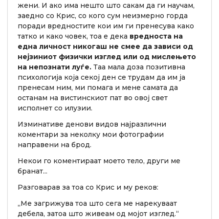
жени. И ако има нешто што сакам да ги научам,
заедно со Крис, со кого сум неизмерно горда
поради вредностите кои им ги пренесува како
татко и како човек, тоа е дека
вредноста на
една личност никогаш не смее да зависи од
нејзиниот физички изглед или од мислењето
на непознати луѓе.
Таа мала доза позитивна
психологија која секој ден се трудам да им ја
пренесам ним, ми помага и мене самата да
останам на вистинскиот пат во овој свет
исполнет со илузии.
Изминативе денови видов најразлични
коментари за неколку мои фотографии
направени на брод.
Некои го коментираат моето тело, други ме
бранат...
Разговарав за тоа со Крис и му реков:
„Ме загрижува тоа што сега ме нарекуваат
дебела, затоа што живеам од мојот изглед.“