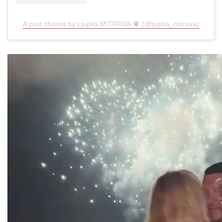
A post shared by Ljupka MITROVA 🫀 (@ljupka_mitrova)