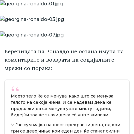
Вереницата на Роналдо не остана имуна на
коментарите и возврати на социјалните
мрежи со порака:
Моето тело ќе се менува, како што се менува
телото на секоја жена. И се надевам дека ќе
продолжи да се менува уште многу години,
бидејќи тоа ќе значи дека сè уште живеам.
✨ Јас сум мајка на шест прекрасни деца, од кои
три се девојчиња кои еден ден ќе станат силни