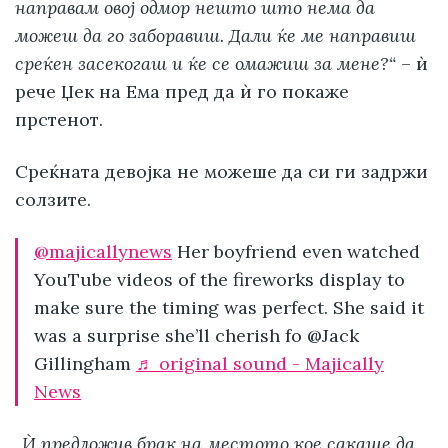
направам овој одмор нешто што нема да
можеш да го заборавиш. Дали ќе ме направиш
среќен засекогаш и ќе се омажиш за мене?“
– ѝ
рече Џек на Ема пред да ѝ го покаже
прстенот.
Среќната девојка не можеше да си ги задржи
солзите.
@majicallynews
Her boyfriend even watched
YouTube videos of the fireworks display to
make sure the timing was perfect. She said it
was a surprise she’ll cherish fo @Jack
Gillingham
♬ original sound - Majically
News
„Ѝ предложив брак на местото кое сакаше да