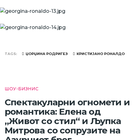
TAGS
ЏОРЏИНА РОДРИГЕЗ
КРИСТИЈАНО РОНАЛДО
ШОУ-БИЗНИС
Спектакуларни огномети и
романтика: Елена од
„Живот со стил“ и Љупка
Митрова со сопрузите на
Азурниот брег