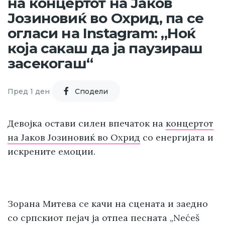
на концертот на Јаков
Јозиновиќ во Охрид, па се
огласи на Instagram: „Ноќ
која сакаш да ја паузираш
засекогаш“
Пред 1 ден
Cподели
Девојка
остави силен впечаток на
концертот
на Јаков Јозиновиќ во Охрид
со енергијата и
искрените емоции.
Зорана Митева се качи на сцената и заедно
со српскиот пејач ја отпеа песната „Nećeš