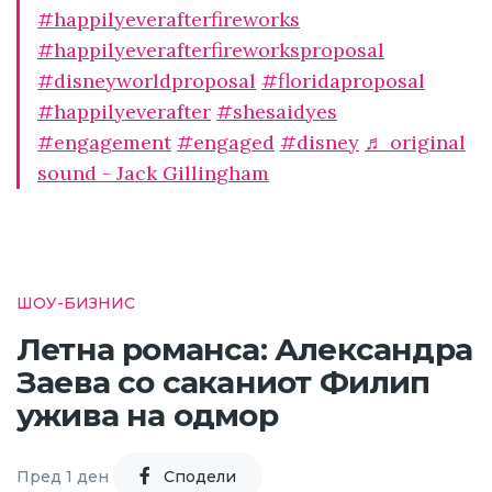
#happilyeverafterfireworks
#happilyeverafterfireworksproposal
#disneyworldproposal
#floridaproposal
#happilyeverafter
#shesaidyes
#engagement
#engaged
#disney
♬ original
sound - Jack Gillingham
ШОУ-БИЗНИС
Летна романса: Александра
Заева со саканиот Филип
ужива на одмор
Пред 1 ден
Cподели