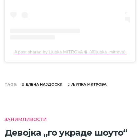
A post shared by Ljupka MITROVA 🫀 (@ljupka_mitrova)
TAGS
ЕЛЕНА НАЈДОСКИ
ЉУПКА МИТРОВА
ЗАНИМЛИВОСТИ
Девојка „го украде шоуто“