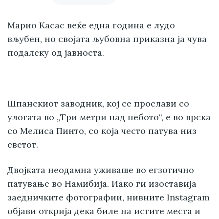
Марио Касас веќе една година е лудо
вљубен, но својата љубовна приказна ја чува
подалеку од јавноста.
Шпанскиот заводник, кој се прослави со
улогата во „Три метри над небото“, е во врска
со Мелиса Пинто, со која често патува низ
светот.
Двојката неодамна уживаше во егзотично
патување во Намибија. Иако ги изоставија
заедничките фотографии, нивните Instagram
објави открија дека биле на истите места и