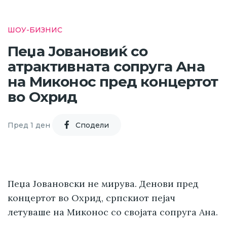
ШОУ-БИЗНИС
Пеџа Јовановиќ со
атрактивната сопруга Ана
на Миконос пред концертот
во Охрид
Пред 1 ден
Cподели
Пеџа Јовановски не мирува. Денови пред
концертот во Охрид, српскиот пејач
летуваше на Миконос со својата сопруга Ана.