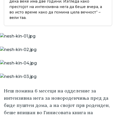
дека веќе има две години. Изгледа како
престојот на интензивна нега да беше вчера, а
во исто време како да помина цела вечност“ –
вели таа.
Неш помина 6 месеци на одделение за
интензивна нега за новороденчиња пред да
биде пуштен дома, а на својот прв роденден,
беше впишан во Гинисовата книга на