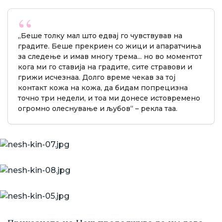
„Беше толку мал што едвај го чувствував на
градите. Беше прекриен со жици и апаратчиња
за следење и имав многу трема... но во моментот
кога ми го ставија на градите, сите стравови и
грижи исчезнаа. Долго време чекав за тој
контакт кожа на кожа, да бидам попрецизна
точно три недели, и тоа ми донесе истовремено
огромно олеснување и љубов“ – рекла таа.