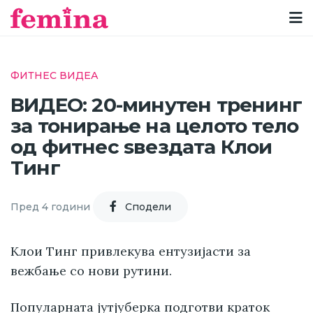
ФИТНЕС ВИДЕА
ВИДЕО: 20-минутен тренинг
за тонирање на целото тело
од фитнес ѕвездата Клои
Тинг
Пред 4 години
Cподели
Клои Тинг привлекува ентузијасти за
вежбање со нови рутини.
Популарната јутјуберка подготви краток