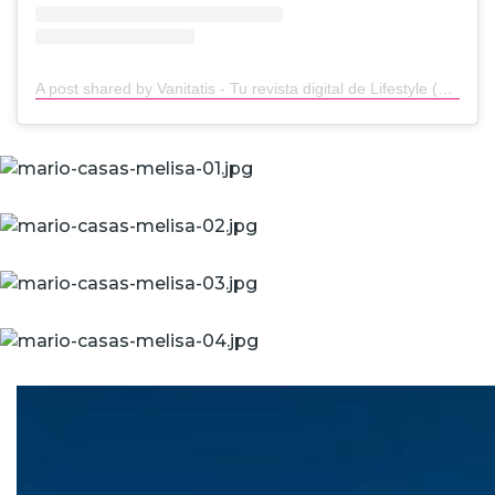
A post shared by Vanitatis - Tu revista digital de Lifestyle (@vanitatis)