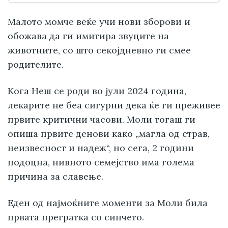
Малото момче веќе учи нови зборови и
обожава да ги имитира звуците на
животните, со што секојдневно ги смее
родителите.
Кога Неш се роди во јули 2024 година,
лекарите не беа сигурни дека ќе ги преживее
првите критични часови. Моли тогаш ги
опиша првите денови како „магла од страв,
неизвесност и надеж“, но сега, 2 години
подоцна, нивното семејство има голема
причина за славење.
Еден од најмоќните моменти за Моли била
првата прегратка со синчето.