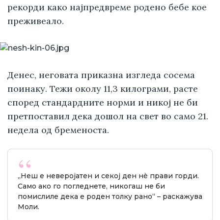
рекорди како најпредвреме родено бебе кое
преживеало.
Денес, неговата приказна изгледа сосема
поинаку. Тежи околу 11,3 килограми, расте
според стандардните норми и никој не би
претпоставил дека дошол на свет во само 21.
недела од бременоста.
„Неш е неверојатен и секој ден нè прави горди.
Само ако го погледнете, никогаш не би
помислиле дека е роден толку рано“ – раскажува
Моли.