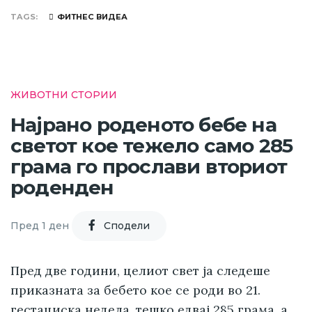
TAGS
ФИТНЕС ВИДЕА
ЖИВОТНИ СТОРИИ
Најрано роденото бебе на
светот кое тежело само 285
грама го прослави вториот
роденден
Пред 1 ден
Cподели
Пред две години, целиот свет ја следеше
приказната за бебето кое се роди во 21.
гестациска недела, тешко едвај 285 грама, а