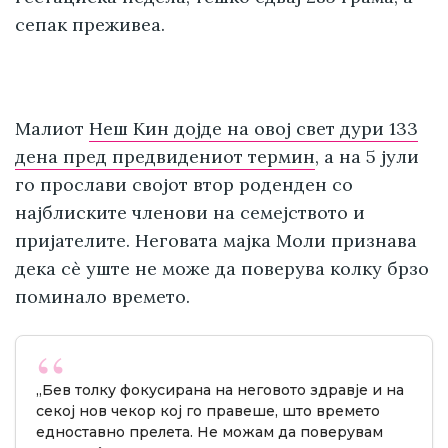
сепак преживеа.
Малиот
Неш Кин дојде на овој свет дури 133
дена пред предвидениот термин
, а на 5 јули
го прослави својот втор роденден со
најблиските членови на семејството и
пријателите. Неговата мајка Моли признава
дека сè уште не може да поверува колку брзо
поминало времето.
„Бев толку фокусирана на неговото здравје и на
секој нов чекор кој го правеше, што времето
едноставно прелета. Не можам да поверувам