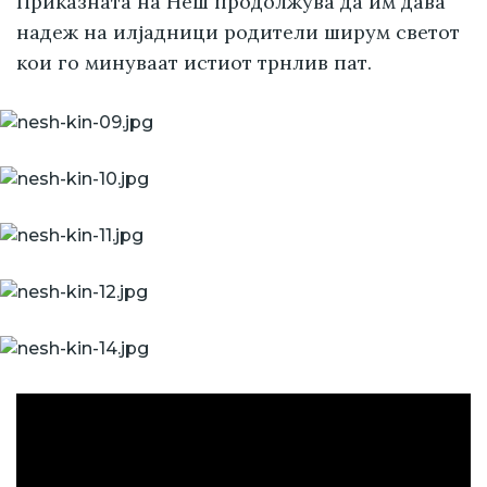
Приказната на Неш продолжува да им дава
надеж на илјадници родители ширум светот
кои го минуваат истиот трнлив пат.