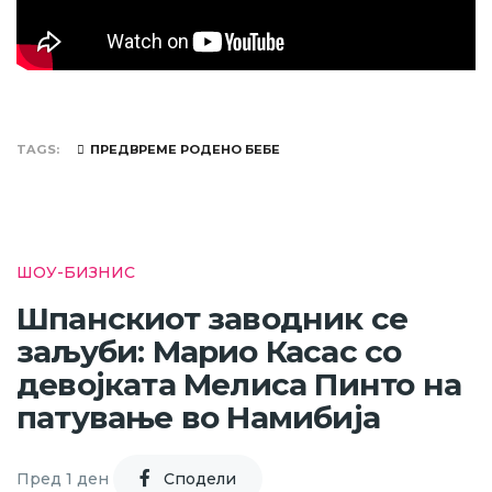
TAGS
ПРЕДВРЕМЕ РОДЕНО БЕБЕ
ШОУ-БИЗНИС
Шпанскиот заводник се
заљуби: Марио Касас со
девојката Мелиса Пинто на
патување во Намибија
Пред 1 ден
Cподели