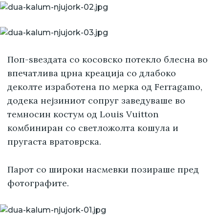
Поп-ѕвездата со косовско потекло блесна во
впечатлива црна креација со длабоко
деколте изработена по мерка од Ferragamo,
додека нејзиниот сопруг заведуваше во
темносин костум од Louis Vuitton
комбиниран со светложолта кошула и
пругаста вратоврска.
Парот со широки насмевки позираше пред
фотографите.