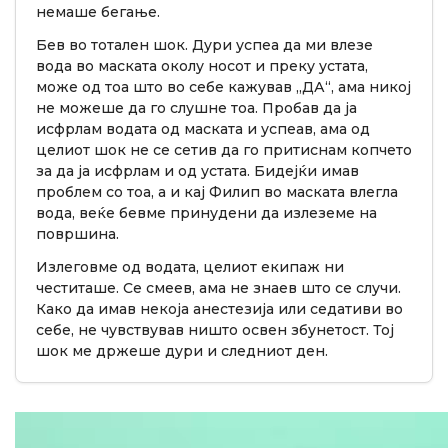
немаше бегање.
Бев во тотален шок. Дури успеа да ми влезе
вода во маската околу носот и преку устата,
може од тоа што во себе кажував „ДА“, ама никој
не можеше да го слушне тоа. Пробав да ја
исфрлам водата од маската и успеав, ама од
целиот шок не се сетив да го притиснам копчето
за да ја исфрлам и од устата. Бидејќи имав
проблем со тоа, а и кај Филип во маската влегла
вода, веќе бевме принудени да излеземе на
површина.
Излеговме од водата, целиот екипаж ни
честиташе. Се смеев, ама не знаев што се случи.
Како да имав некоја анестезија или седативи во
себе, не чувствував ништо освен збунетост. Тој
шок ме држеше дури и следниот ден.