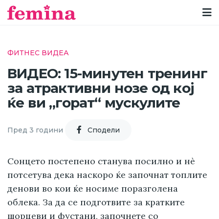
ФИТНЕС ВИДЕА
ВИДЕО: 15-минутен тренинг
за атрактивни нозе од кој
ќе ви „горат“ мускулите
Пред 3 години
Cподели
Сонцето постепено станува посилно и нè
потсетува дека наскоро ќе започнат топлите
денови во кои ќе носиме поразголена
облека. За да се подготвите за кратките
шорцеви и фустани, започнете со