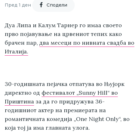
Пред 1 ден
Cподели
Дуа Липа и Калум Тарнер го имаа своето
прво појавување на црвениот тепих како
брачен пар,
два месеци по нивната свадба во
Италија.
30-годишната пејачка отпатува во Њујорк
директно од
фестивалот „Sunny Hill“ во
Приштина
за да го придружува 36-
годишниот актер на премиерата на
романтичната комедија „One Night Only“, во
која тој ја има главната улога.