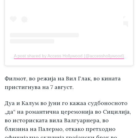
A post shared by Access Hollywood (@accesshollywood)
Филмот, во режија на Вил Глак, во кината
пристигнува на 7 август.
Дуа и Калум во јуни го кажаа судбоносното
„да“ на романтична церемонија во Сицилија,
во историската вила Валгуарнера, во
близина на Палермо, откако претходно
официјално склучија граѓански брак во