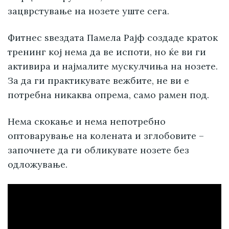
зацврстување на нозете уште сега.
Фитнес ѕвездата Памела Рајф создаде краток
тренинг кој нема да ве испоти, но ќе ви ги
активира и најмалите мускулчиња на нозете.
За да ги практикувате вежбите, не ви е
потребна никаква опрема, само рамен под.
Нема скокање и нема непотребно
оптоварување на колената и зглобовите –
започнете да ги обликувате нозете без
одложување.