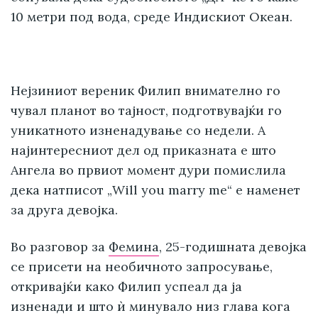
10 метри под вода, среде Индискиот Океан.
Нејзиниот вереник Филип внимателно го
чувал планот во тајност, подготвувајќи го
уникатното изненадување со недели. А
најинтересниот дел од приказната е што
Ангела во првиот момент дури помислила
дека натписот „Will you marry me“ е наменет
за друга девојка.
Во разговор за
Фемина
, 25-годишната девојка
се присети на необичното запросување,
откривајќи како Филип успеал да ја
изненади и што ѝ минувало низ глава кога