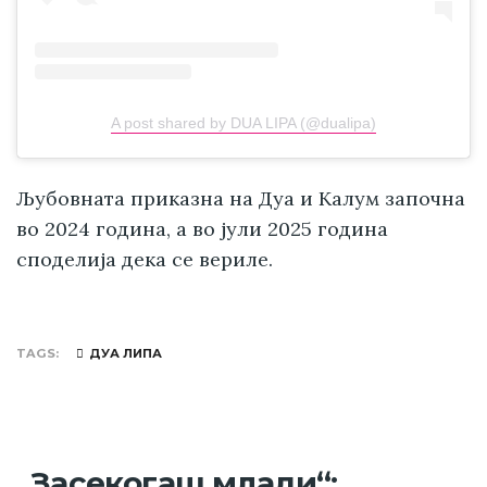
A post shared by DUA LIPA (@dualipa)
Љубовната приказна на Дуа и Калум започна
во 2024 година, а во јули 2025 година
споделија дека се вериле.
TAGS
ДУА ЛИПА
„Засекогаш млади“: