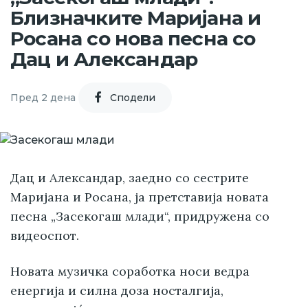
Близначките Маријана и
Росана со нова песна со
Дац и Александар
Пред 2 дена
Cподели
Дац и Александар, заедно со сестрите
Маријана и Росана, ја претставија новата
песна „Засекогаш млади“, придружена со
видеоспот.
Новата музичка соработка носи ведра
енергија и силна доза носталгија,