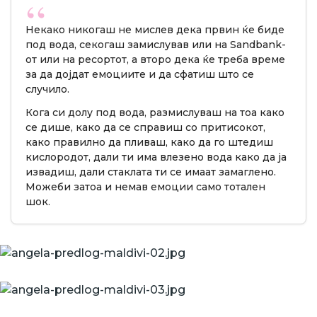
Некако никогаш не мислев дека првин ќе биде
под вода, секогаш замислував или на Sandbank-
от или на ресортот, а второ дека ќе треба време
за да дојдат емоциите и да сфатиш што се
случило.
Кога си долу под вода, размислуваш на тоа како
се дише, како да се справиш со притисокот,
како правилно да пливаш, како да го штедиш
кислородот, дали ти има влезено вода како да ја
извадиш, дали стаклата ти се имаат замаглено.
Можеби затоа и немав емоции само тотален
шок.