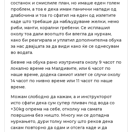
состанок и смислиле план, но имаше еден голем
проблем, а тоа е дека имам панични напади од
длабочина и тоа го сфатил на еден од излетите
каде што требаше да набљудуваме желки, немо
риби, манти, корални гребени. Се исплашил
околу тоа дали воопшто би влегла да нуркам,
како би реагирала и уплатил дополнителна обука
за нас двајцата за да види како ќе се однесувам
во водата.
Бевме на обука рано изутрината околу 9 часот по
локално време на Малдивите, или 6 часот по
наше време, додека самиот излет се случи околу
14 часот по нивно време или 11 часот по наше
време.
Можам слободно да кажам, а и инструкторот
исто сфати дека сум супер пливач под вода со
+30kg опрема на себе, отколку на самата
површина без ништо. Многу ми се допадна
нуркањето, дури толку многу што реков дека
сакам повторно да одам и отсега каде и да