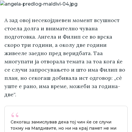
А зад овој несекојдневен момент всушност
стоела долга и внимателно чувана
подготовка. Ангела и Филип се во врска
скоро три години, а околу две години
живееле заедно пред веридбата. Таа
многупати ја отворала темата за тоа кога ќе
се случи запросувањето и што има Филип во
план, но секогаш добивала ист одговор: „сè
уште е рано, има време, можеби за година-
две“.
Секогаш замислував дека тој чин ќе се случи
токму на Малдивите, но ни на крај памет не ми