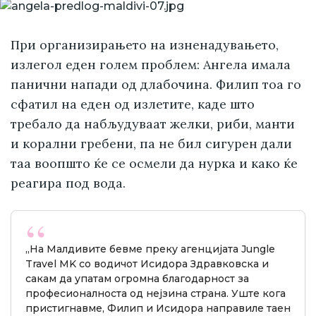
При организирањето на изненадувањето,
излегол еден голем проблем: Ангела имала
панични напади од длабочина. Филип тоа го
сфатил на еден од излетите, каде што
требало да набљудуваат желки, риби, манти
и корални гребени, па не бил сигурен дали
таа воопшто ќе се осмели да нурка и како ќе
реагира под вода.
„На Малдивите бевме преку агенцијата Jungle
Travel MK со водичот Исидора Здравковска и
сакам да упатам огромна благодарност за
професионалноста од нејзина страна. Уште кога
пристигнавме, Филип и Исидора направиле таен