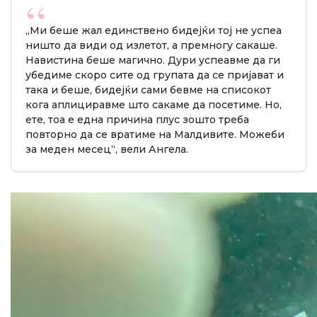
„Ми беше жал единствено бидејќи тој не успеа
ништо да види од излетот, а премногу сакаше.
Навистина беше магично. Дури успеавме да ги
убедиме скоро сите од групата да се пријават и
така и беше, бидејќи сами бевме на списокот
кога аплициравме што сакаме да посетиме. Но,
ете, тоа е една причина плус зошто треба
повторно да се вратиме на Малдивите. Можеби
за меден месец“, вели Ангела.