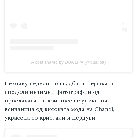
A post shared by DUA LIPA (@dualipa)
Неколку недели по свадбата, пејачката
сподели интимни фотографии од
прославата, на кои носеше уникатна
венчаница од високата мода на Chanel,
украсена со кристали и пердуви.