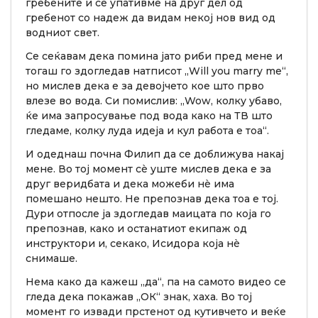
гребените и се упативме на друг дел од
гребенот со надеж да видам некој нов вид од
водниот свет.
Се сеќавам дека помина јато риби пред мене и
тогаш го здогледав натписот „Will you marry me“,
но мислев дека е за девојчето кое што прво
влезе во вода. Си помислив: „Wow, колку убаво,
ќе има запросување под вода како на ТВ што
гледаме, колку луда идеја и кул работа е тоа“.
И одеднаш почна Филип да се доближува накај
мене. Во тој момент сè уште мислев дека е за
друг веридбата и дека можеби нè има
помешано нешто. Не препознав дека тоа е тој.
Дури отпосле ја здогледав маицата по која го
препознав, како и останатиот екипаж од
инструктори и, секако, Исидора која нè
снимаше.
Нема како да кажеш „да“, па на самото видео се
гледа дека покажав „ОК“ знак, хаха. Во тој
момент го извади прстенот од кутивчето и веќе