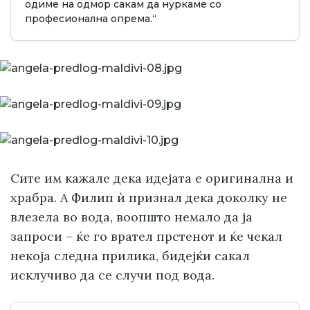
одиме на одмор сакам да нуркаме со
професионална опрема.“
Сите им кажале дека идејата е оригинална и
храбра. А Филип ѝ признал дека доколку не
влезела во вода, воопшто немало да ја
запроси – ќе го врател прстенот и ќе чекал
некоја следна прилика, бидејќи сакал
исклучиво да се случи под вода.