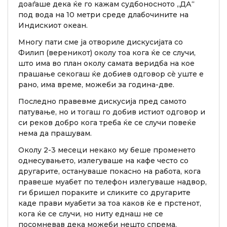
доаѓаше дека ќе го кажам судбоносното „ДА“
под вода на 10 метри среде длабочините на
Индискиот океан.
Многу пати сме ја отвориле дискусијата со
Филип (вереникот) околу тоа кога ќе се случи,
што има во план околу самата веридба на кое
прашање секогаш ќе добиев одговор сè уште е
рано, има време, можеби за година-две.
Последно правевме дискусија пред самото
патување, но и тогаш го добив истиот одговор и
си реков добро кога треба ќе се случи повеќе
нема да прашувам.
Околу 2-3 месеци некако му беше променето
однесувањето, излегуваше на кафе често со
другарите, остануваше покасно на работа, кога
правеше муабет по телефон излегуваше надвор,
ги бришел пораките и сликите со другарите
каде прави муабети за тоа каков ќе е прстенот,
кога ќе се случи, но ниту еднаш не се
посомневав дека можеби нешто спрема.