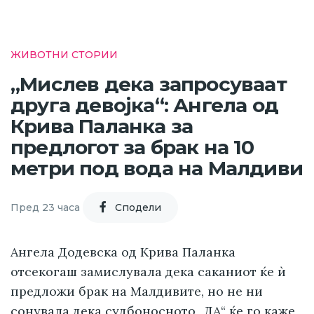
ЖИВОТНИ СТОРИИ
„Мислев дека запросуваат
друга девојка“: Ангела од
Крива Паланка за
предлогот за брак на 10
метри под вода на Малдиви
Пред 23 часа
Cподели
Ангела Додевска од Крива Паланка
отсекогаш замислувала дека саканиот ќе ѝ
предложи брак на Малдивите, но не ни
сонувала дека судбоносното „ДА“ ќе го каже