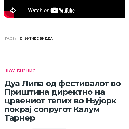
TAGS
ФИТНЕС ВИДЕА
ШОУ-БИЗНИС
Дуа Липа од фестивалот во
Приштина директно на
црвениот тепих во Њујорк
покрај сопругот Калум
Тарнер