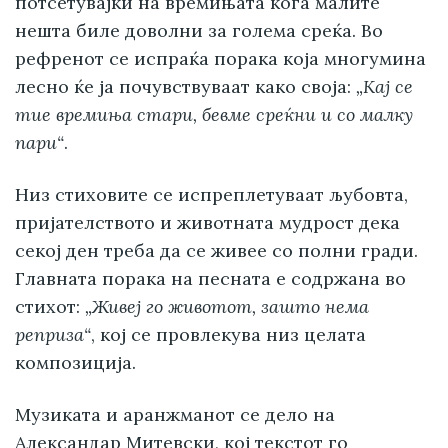
потсетувајќи на времињата кога малите
нешта биле доволни за голема среќа. Во
рефренот се испраќа порака која многумина
лесно ќе ја почувствуваат како своја:
„Кај се
тие времиња стари, бевме среќни и со малку
пари“
.
Низ стиховите се испреплетуваат љубовта,
пријателството и животната мудрост дека
секој ден треба да се живее со полни гради.
Главната порака на песната е содржана во
стихот:
„Живеј го животот, зашто нема
реприза“
, кој се провлекува низ целата
композиција.
Музиката и аранжманот се дело на
Александар Митевски, кој текстот го