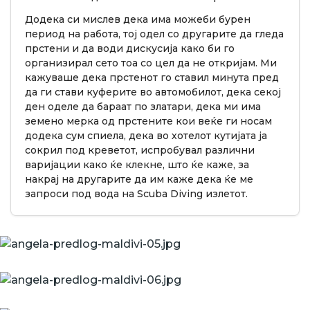
Додека си мислев дека има можеби бурен
период на работа, тој одел со другарите да гледа
прстени и да води дискусија како би го
организирал сето тоа со цел да не откријам. Ми
кажуваше дека прстенот го ставил минута пред
да ги стави куферите во автомобилот, дека секој
ден оделе да бараат по златари, дека ми има
земено мерка од прстените кои веќе ги носам
додека сум спиела, дека во хотелот кутијата ја
сокрил под креветот, испробувал различни
варијации како ќе клекне, што ќе каже, за
накрај на другарите да им каже дека ќе ме
запроси под вода на Scuba Diving излетот.