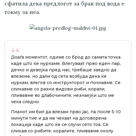
сфатила дека предлогот за брак под вода е
токму за неа.
Доаѓа моментот, одиме со брод до самата точка
каде што ќе нуркаме. Влегуваат прво еден пар,
дечко и девојка пред нас, требаше заедно да
влеземе, но дали од сета возбуда дека ќе
нуркам, влегов со инструкторот и почнавме. Се
сликавме со разни видови риби, корали,
пливавме во длабочините, незнаејќи што ме
чека следно.
Планот им бил да влезам прво јас, па после 5-10
минути тие и да ме чекаат на договорена
локација каде што ќе се случи сето тоа. Се
сликав со рибите, коралите, пливавме околу