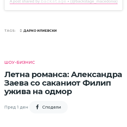
A post shared by 𝚋𝚊𝚌𝚔𝚜𝚝𝚊𝚐𝚎 ⭑ (@backstage_macedonia)
TAGS
ДАРКО ИЛИЕВСКИ
ШОУ-БИЗНИС
Летна романса: Александра
Заева со саканиот Филип
ужива на одмор
Пред 1 ден
Cподели