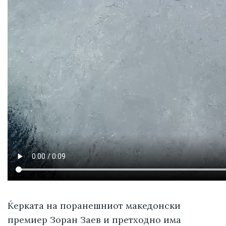
Ќерката на поранешниот македонски
премиер Зоран Заев и претходно има