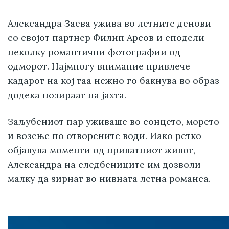
Александра Заева ужива во летните денови
со својот партнер Филип Арсов и сподели
неколку романтични фотографии од
одморот. Најмногу внимание привлече
кадарот на кој таа нежно го бакнува во образ
додека позираат на јахта.
Заљубениот пар уживаше во сонцето, морето
и возење по отворените води. Иако ретко
објавува моменти од приватниот живот,
Александра на следбениците им дозволи
малку да ѕирнат во нивната летна романса.