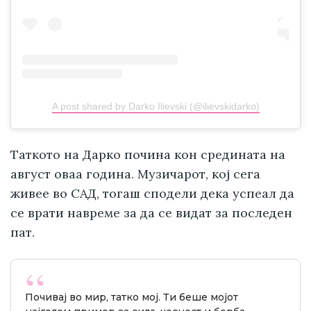
A post shared by Darko Ilievski (@ilievskidarko)
Таткото на Дарко почина кон средината на
август оваа година. Музичарот, кој сега
живее во САД, тогаш сподели дека успеал да
се врати навреме за да се видат за последен
пат.
Почивај во мир, татко мој. Ти беше мојот