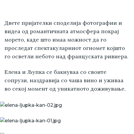
Двете пријателки споделија фотографии и
видеа од романтичната атмосфера покрај
морето, каде што имаа можност да го
проследат спектакуларниот огномет којшто
го осветли небото над француската ривиера.
Елена и Љупка се бакнуваа со своите
сопрузи, наздравија со чаша вино и уживаа
во секој момент од уникатното доживување.