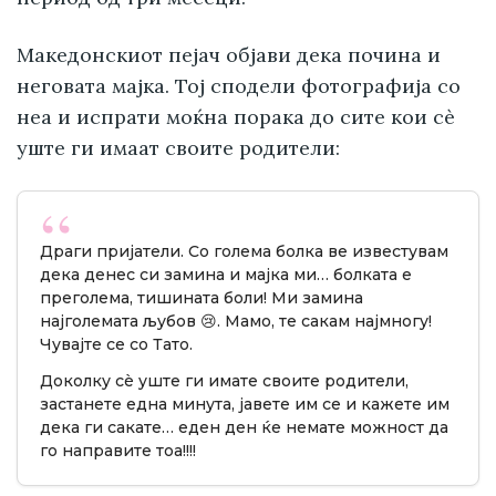
Македонскиот пејач објави дека почина и
неговата мајка. Тој сподели фотографија со
неа и испрати моќна порака до сите кои сè
уште ги имаат своите родители:
Драги пријатели. Со голема болка ве известувам
дека денес си замина и мајка ми… болката е
преголема, тишината боли! Ми замина
најголемата љубов 😢. Мамo, те сакам најмногу!
Чувајте се со Тато.
Доколку сè уште ги имате своите родители,
застанете една минута, јавете им се и кажете им
дека ги сакате… еден ден ќе немате можност да
го направите тоа!!!!