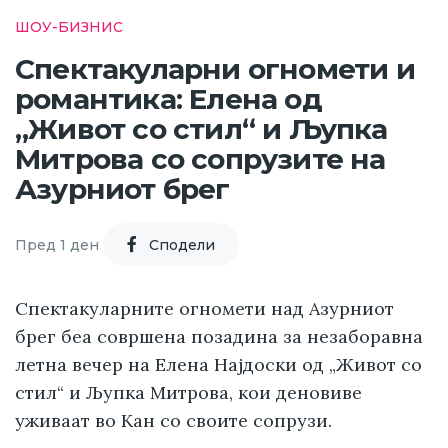
ШОУ-БИЗНИС
Спектакуларни огномети и
романтика: Елена од
„Живот со стил“ и Љупка
Митрова со сопрузите на
Азурниот брег
Пред 1 ден
Cподели
Спектакуларните огномети над Азурниот
брег беа совршена позадина за незаборавна
летна вечер на Елена Најдоски од „Живот со
стил“ и Љупка Митрова, кои деновиве
уживаат во Кан со своите сопрузи.