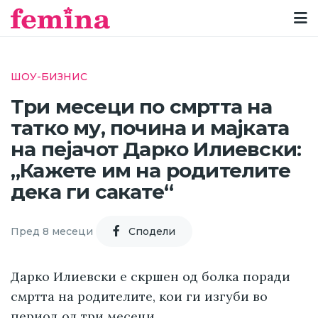
ШОУ-БИЗНИС
Три месеци по смртта на
татко му, почина и мајката
на пејачот Дарко Илиевски:
„Кажете им на родителите
дека ги сакате“
Пред 8 месеци
Cподели
Дарко Илиевски е скршен од болка поради
смртта на родителите, кои ги изгуби во
период од три месеци.