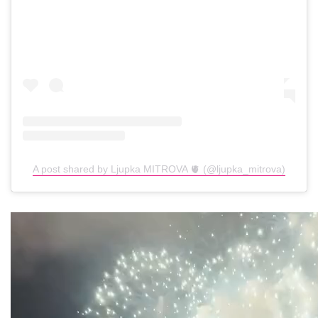
A post shared by Ljupka MITROVA 🫀 (@ljupka_mitrova)