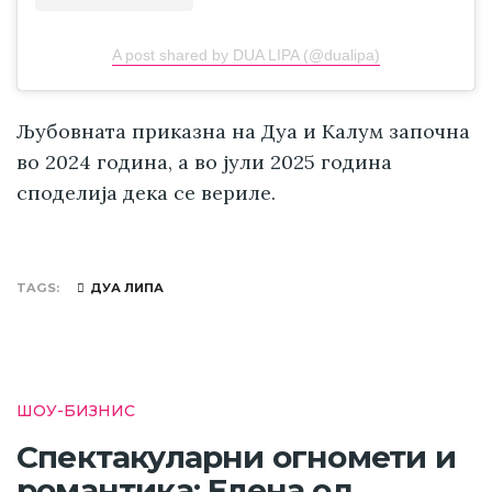
A post shared by DUA LIPA (@dualipa)
Љубовната приказна на Дуа и Калум започна
во 2024 година, а во јули 2025 година
споделија дека се вериле.
TAGS
ДУА ЛИПА
ШОУ-БИЗНИС
Спектакуларни огномети и
романтика: Елена од