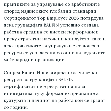
практиките за управување со вработените
според највисоките глобални стандарди.
Сертификатот Top Employer 2026 потврдува
дека групацијата BALFIN успешно создава
работна средина со високи перформанси
преку стратегии насочени кон луѓето, како и
дека практиките за управување со човечки
ресурси се усогласени со оние на водечките
меѓународни организации.
Според Елвин Носи, директор за човечки
ресурси во групацијата BALFIN,
сертификатот не е резултат на нова
иницијатива, туку формално признание за
културата и начинот на работа кои се градат
со години.