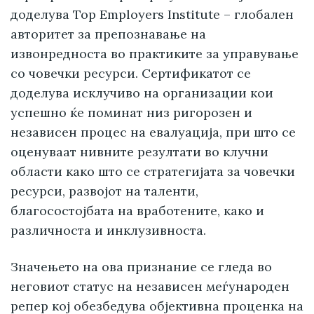
доделува Top Employers Institute – глобален
авторитет за препознавање на
извонредноста во практиките за управување
со човечки ресурси. Сертификатот се
доделува исклучиво на организации кои
успешно ќе поминат низ ригорозен и
независен процес на евалуација, при што се
оценуваат нивните резултати во клучни
области како што се стратегијата за човечки
ресурси, развојот на таленти,
благосостојбата на вработените, како и
различноста и инклузивноста.
Значењето на ова признание се гледа во
неговиот статус на независен меѓународен
репер кој обезбедува објективна проценка на