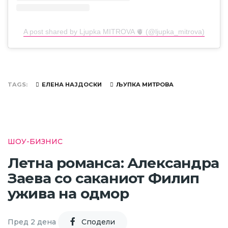
A post shared by Ljupka MITROVA 🫀 (@ljupka_mitrova)
TAGS
ЕЛЕНА НАЈДОСКИ
ЉУПКА МИТРОВА
ШОУ-БИЗНИС
Летна романса: Александра
Заева со саканиот Филип
ужива на одмор
Пред 2 дена
Cподели