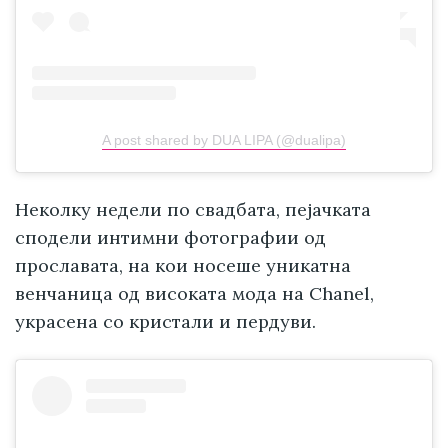
A post shared by DUA LIPA (@dualipa)
Неколку недели по свадбата, пејачката
сподели интимни фотографии од
прославата, на кои носеше уникатна
венчаница од високата мода на Chanel,
украсена со кристали и пердуви.