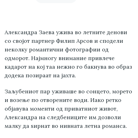
Александра Заева ужива во летните денови
со својот партнер Филип Арсов и сподели
неколку романтични фотографии од
одморот. Најмногу внимание привлече
кадарот на кој таа нежно го бакнува во образ
додека позираат на јахта.
Заљубениот пар уживаше во сонцето, морето
и возење по отворените води. Иако ретко
објавува моменти од приватниот живот,
Александра на следбениците им дозволи
малку да ѕирнат во нивната летна романса.