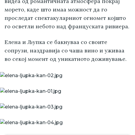
видеа од романтичната атмосфера покрај
морето, каде што имаа можност да го
проследат спектакуларниот огномет којшто
го осветли небото над француската ривиера.
Елена и Љупка се бакнуваа со своите
сопрузи, наздравија со чаша вино и уживаа
во секој момент од уникатното доживување.