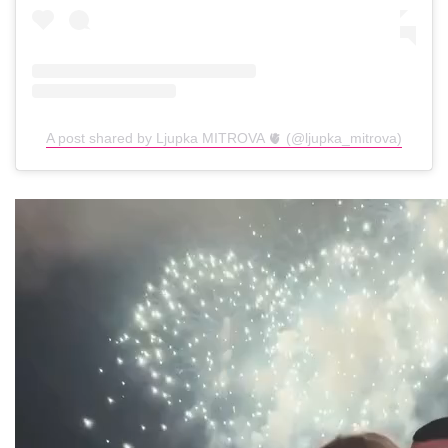
A post shared by Ljupka MITROVA 🫀 (@ljupka_mitrova)