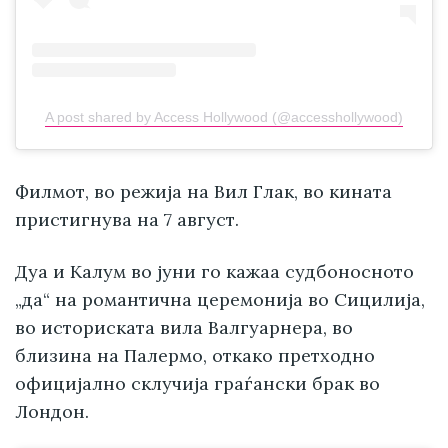
A post shared by Access Hollywood (@accesshollywood)
Филмот, во режија на Вил Глак, во кината
пристигнува на 7 август.
Дуа и Калум во јуни го кажаа судбоносното
„да“ на романтична церемонија во Сицилија,
во историската вила Валгуарнера, во
близина на Палермо, откако претходно
официјално склучија граѓански брак во
Лондон.