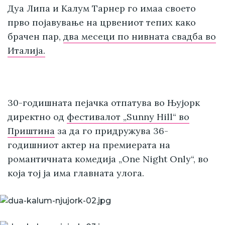
Дуа Липа и Калум Тарнер го имаа своето
прво појавување на црвениот тепих како
брачен пар,
два месеци по нивната свадба во
Италија.
30-годишната пејачка отпатува во Њујорк
директно од
фестивалот „Sunny Hill“ во
Приштина
за да го придружува 36-
годишниот актер на премиерата на
романтичната комедија „One Night Only“, во
која тој ја има главната улога.