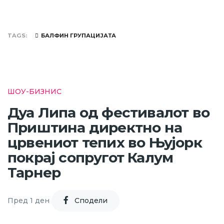
TAGS
БАЛФИН ГРУПАЦИЈАТА
ШОУ-БИЗНИС
Дуа Липа од фестивалот во
Приштина директно на
црвениот тепих во Њујорк
покрај сопругот Калум
Тарнер
Пред 1 ден
Cподели