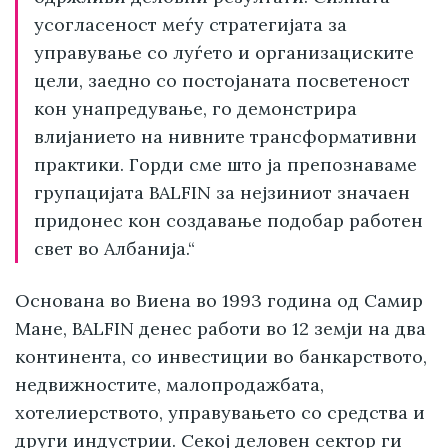
усогласеност меѓу стратегијата за
управување со луѓето и организациските
цели, заедно со постојаната посветеност
кон унапредување, го демонстрира
влијанието на нивните трансформативни
практики. Горди сме што ја препознаваме
групацијата BALFIN за нејзиниот значаен
придонес кон создавање подобар работен
свет во Албанија.“
Основана во Виена во 1993 година од Самир
Мане, BALFIN денес работи во 12 земји на два
континента, со инвестиции во банкарството,
недвижностите, малопродажбата,
хотелиерството, управувањето со средства и
други индустрии. Секој деловен сектор ги