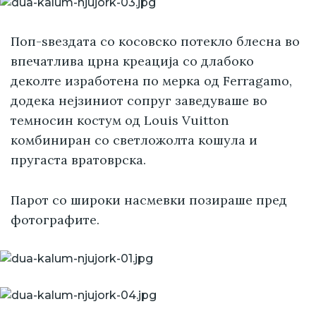
Поп-ѕвездата со косовско потекло блесна во
впечатлива црна креација со длабоко
деколте изработена по мерка од Ferragamo,
додека нејзиниот сопруг заведуваше во
темносин костум од Louis Vuitton
комбиниран со светложолта кошула и
пругаста вратоврска.
Парот со широки насмевки позираше пред
фотографите.