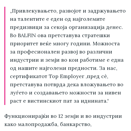
„Привлекувањето, развојот и задржувањето
на талентите е еден од најголемите
предизвици за секоја организација денес.
Во BALFIN ова претставува стратешки
приоритет веќе многу години. Можноста
за професионален развој во различни
индустрии и земји во кои работиме е една
од нашите најголеми предности. За нас,
сертификатот Top Employer ,пред сè,
претставува потврда дека вложувањето во
луѓето и создавањето можности за нивен
раст е вистинскиот пат за иднината.“
Функционирајќи во 12 земји и во индустрии
како малопродажба, банкарство,