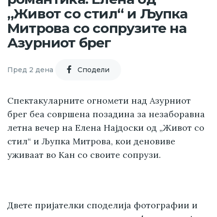
„Живот со стил“ и Љупка
Митрова со сопрузите на
Азурниот брег
Пред 2 дена
Cподели
Спектакуларните огномети над Азурниот
брег беа совршена позадина за незаборавна
летна вечер на Елена Најдоски од „Живот со
стил“ и Љупка Митрова, кои деновиве
уживаат во Кан со своите сопрузи.
Двете пријателки споделија фотографии и