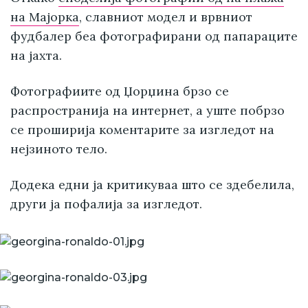
на Мајорка
, славниот модел и врвниот
фудбалер беа фотографирани од папараците
на јахта.
Фотографиите од Џорџина брзо се
распространија на интернет, а уште побрзо
се проширија коментарите за изгледот на
нејзиното тело.
Додека едни ја критикуваа што се здебелила,
други ја пофалија за изгледот.