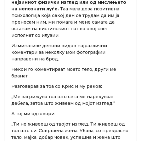
нејзиниот физички изглед или од мислењето
на непознати луѓе.
Таа мала доза позитивна
психологија која секој ден се трудам да им ја
пренесам ним, ми помага и мене самата да
останам на вистинскиот пат во овој свет
исполнет со илузии.
Изминативе денови видов најразлични
коментари за неколку мои фотографии
направени на брод.
Некои го коментираат моето тело, други ме
бранат...
Разговарав за тоа со Крис и му реков:
„Ме загрижува тоа што сега ме нарекуваат
дебела, затоа што живеам од мојот изглед.“
А тој ми одговори:
„Ти не живееш од твојот изглед. Ти живееш од
тоа што си. Совршена жена. Убава, со прекрасно
тело, мајка, добар човек, успешна и жена што