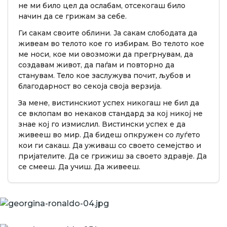
не ми било цел да ослабам, отсекогаш било
начин да се грижам за себе.
Ги сакам своите облини. Ја сакам слободата да
живеам во телото кое го избирам. Во телото кое
ме носи, кое ми овозможи да прегрнувам, да
создавам живот, да паѓам и повторно да
станувам. Тело кое заслужува почит, љубов и
благодарност во секоја своја верзија.
За мене, вистинскиот успех никогаш не бил да
се вклопам во некаков стандард за кој никој не
знае кој го измислил. Вистински успех е да
живееш во мир. Да бидеш опкружен со луѓето
кои ги сакаш. Да уживаш со своето семејство и
пријателите. Да се грижиш за своето здравје. Да
се смееш. Да учиш. Да живееш.