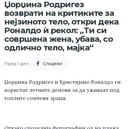
Џорџина Родригез
возврати на критиките за
нејзиното тело, откри дека
Роналдо ѝ рекол: „Ти си
совршена жена, убава, со
одлично тело, мајка“
Пред 1 ден
Cподели
Џорџина Родригез и Кристијано Роналдо ги
користат летните денови за да уживаат под
топлите сончеви зраци.
Откако
споделија фотографии од на плажа