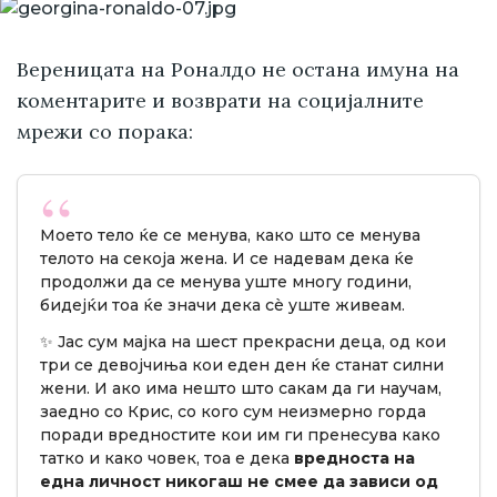
Вереницата на Роналдо не остана имуна на
коментарите и возврати на социјалните
мрежи со порака:
Моето тело ќе се менува, како што се менува
телото на секоја жена. И се надевам дека ќе
продолжи да се менува уште многу години,
бидејќи тоа ќе значи дека сè уште живеам.
✨ Јас сум мајка на шест прекрасни деца, од кои
три се девојчиња кои еден ден ќе станат силни
жени. И ако има нешто што сакам да ги научам,
заедно со Крис, со кого сум неизмерно горда
поради вредностите кои им ги пренесува како
татко и како човек, тоа е дека
вредноста на
една личност никогаш не смее да зависи од