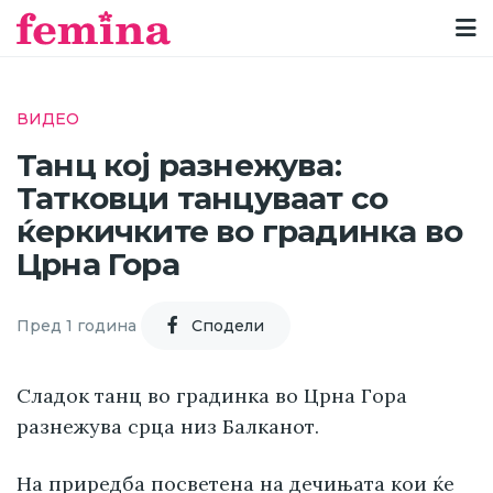
ВИДЕО
Танц кој разнежува:
Татковци танцуваат со
ќеркичките во градинка во
Црна Гора
Пред 1 година
Cподели
Сладок танц во градинка во Црна Гора
разнежува срца низ Балканот.
На приредба посветена на дечињата кои ќе