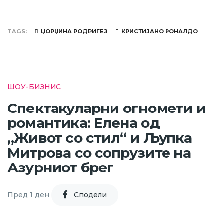
TAGS
ЏОРЏИНА РОДРИГЕЗ
КРИСТИЈАНО РОНАЛДО
ШОУ-БИЗНИС
Спектакуларни огномети и
романтика: Елена од
„Живот со стил“ и Љупка
Митрова со сопрузите на
Азурниот брег
Пред 1 ден
Cподели