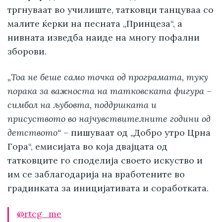
тргнуваат во училиште, татковци танцуваа со
малите ќерки на песната „Принцеза“, а
нивната изведба наиде на многу пофални
зборови.
„Тоа не беше само точка од програмата, туку
порака за важноста на татковската фигура –
симбол на љубовта, поддршката и
присуството во најчувствителните години од
детството“
– пишуваат од „Добро утро Црна
Гора“, емисијата во која двајцата од
татковците го споделија своето искуство и
им се заблагодарија на вработените во
градинката за иницијативата и соработката.
@rtcg_me