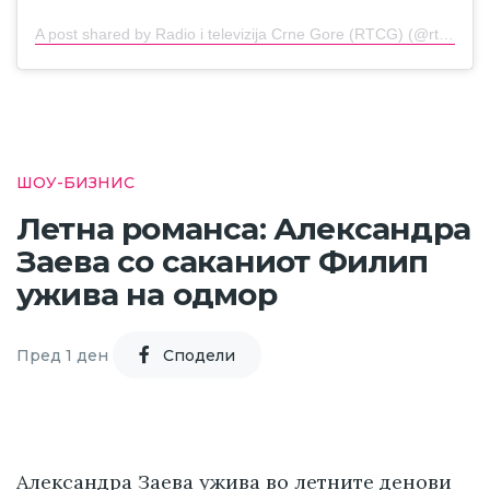
A post shared by Radio i televizija Crne Gore (RTCG) (@rtcg_me)
ШОУ-БИЗНИС
Летна романса: Александра
Заева со саканиот Филип
ужива на одмор
Пред 1 ден
Cподели
Александра Заева ужива во летните денови