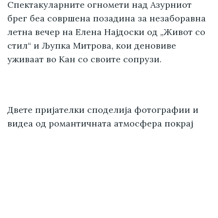
Спектакуларните огномети над Азурниот
брег беа совршена позадина за незаборавна
летна вечер на Елена Најдоски од „Живот со
стил“ и Љупка Митрова, кои деновиве
уживаат во Кан со своите сопрузи.
Двете пријателки споделија фотографии и
видеа од романтичната атмосфера покрај
морето, каде што имаа можност да го
проследат спектакуларниот огномет којшто
го осветли небото над француската ривиера.
Елена и Љупка се бакнуваа со своите
сопрузи, наздравија со чаша вино и уживаа
во секој момент од уникатното доживување.