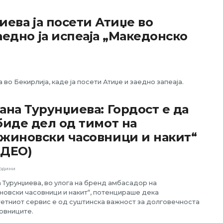
иева ја посети Атиџе во
аедно ја испеаја „Македонско
 во Бекирлија, каде ја посети Атиџе и заедно запеаја.
ана Турунџиева: Гордост е да
биде дел од тимот на
жиновски часовници и накит“
ИДЕО)
години
 Турунџиева, во улога на бренд амбасадор на
новски часовници и накит“, потенцираше дека
тетниот сервис е од суштинска важност за долговечноста
овниците.