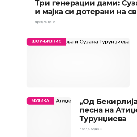
Три генерации дами: Суз
БИЗНИС
и мајка си дотерани на с
пред 30 дена
ШОУ-БИЗНИС
„Од Бекирлија
МУЗИКА
песна на Атиџ
Турунџиева
пред 5 години