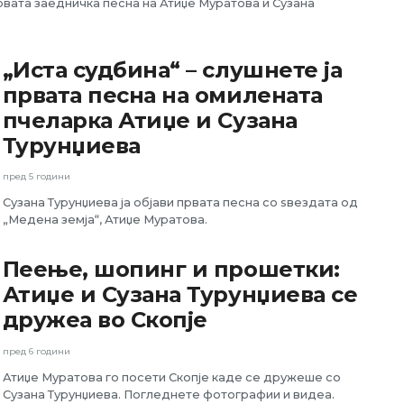
рвата заедничка песна на Атиџе Муратова и Сузана
„Иста судбина“ – слушнете ја
првата песна на омилената
пчеларка Атиџе и Сузана
Турунџиева
пред 5 години
Сузана Турунџиева ја објави првата песна со ѕвездата од
„Медена земја“, Атиџе Муратова.
Пеење, шопинг и прошетки:
Атиџе и Сузана Турунџиева се
дружеа во Скопје
пред 6 години
Атиџе Муратова го посети Скопје каде се дружеше со
Сузана Турунџиева. Погледнете фотографии и видеа.