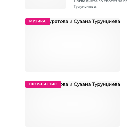
Погледнете го спотот за п
Турунџиева.
МУЗИКА
ШОУ-БИЗНИС