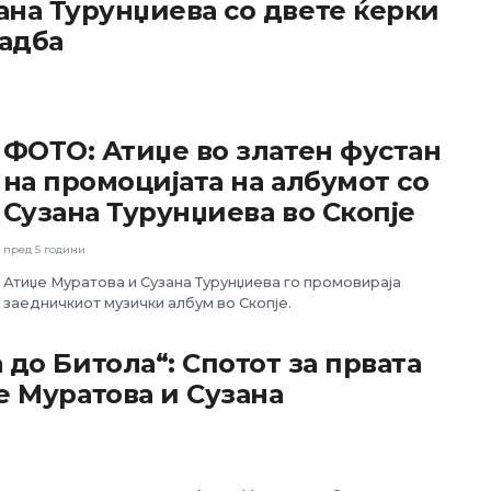
ана Турунџиева со двете ќерки
вадба
ФОТО: Атиџе во златен фустан
на промоцијата на албумот со
Сузана Турунџиева во Скопје
пред 5 години
Атиџе Муратова и Сузана Турунџиева го промовираја
заедничкиот музички албум во Скопје.
 до Битола“: Спотот за првата
е Муратова и Сузана