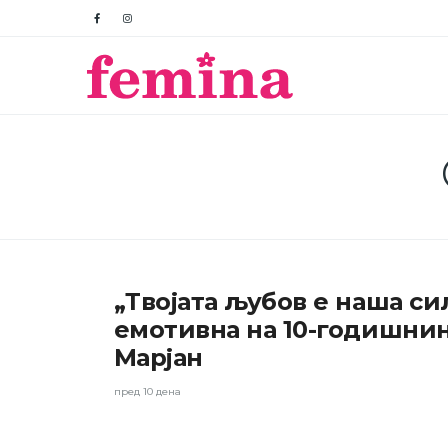
ШОУ-
„Твојата љубов е наша си
БИЗНИС
емотивна на 10-годишнин
Марјан
пред 10 дена
ШОУ-