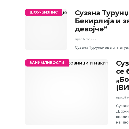
Сузана Турунџ
ШОУ-БИЗНИС
Бекирлија и з
девојче“
пред 6 години
Сузана Турунџиева отпатува
Суз
ЗАНИМЛИВОСТИ
се 
„Бо
(В
пред 8 
Сузана
„Божи
квали
на час