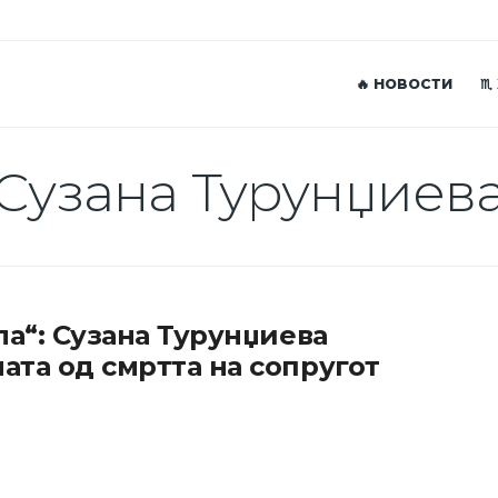
🔥 НОВОСТИ
♏
Сузана Турунџиев
ла“: Сузана Турунџиева
ата од смртта на сопругот