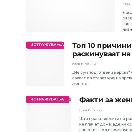
пред 
Кога
раск
засл
нивн
Топ 10 причин
ИСТРАЖУВАЊА
раскинуваат на
пред 14 години
„Не сум подготвен за врска“ 
сакаат да стават крај на врс
жените.
Факти за жен
ИСТРАЖУВАЊА
пред 15 години
Што прават жените по р
не плачат дома јадејќи ко
својот изглед и поминува