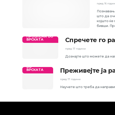
пред 16 годи
Познавање
што да оч
којшто ќе
бивши. Пр
ПРОБЛЕМИ ВО
Спречете го р
ВРСКАТА
пред 17 години
Дознајте што можете да нап
ПРОБЛЕМИ
ВО
Преживејте ја р
ВРСКАТА
пред 17 години
Научете што треба да направи