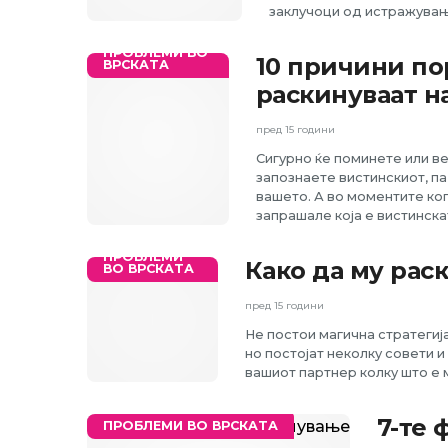
заклучоци од истражувањ
ПРОБЛЕМИ ВО
10 причини по
ВРСКАТА
раскинуваат н
пред 15 години
Сигурно ќе поминете или ве
запознаете вистинскиот, па
вашето. А во моментите ког
запрашале која е вистинска
ПРОБЛЕМИ
Како да му рас
ВО ВРСКАТА
пред 15 години
Не постои магична стратегиј
но постојат неколку совети и
вашиот партнер колку што е 
7-те 
ПРОБЛЕМИ ВО ВРСКАТА