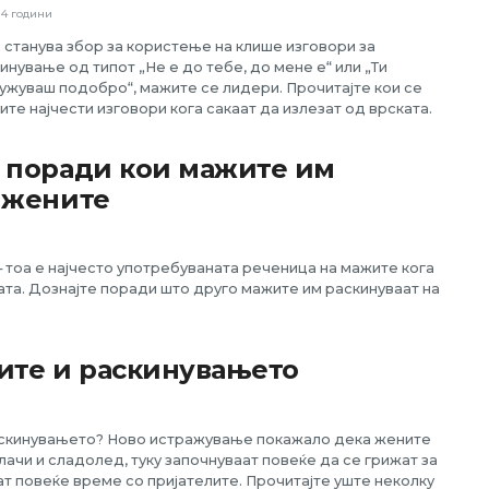
14 години
 станува збор за користење на клише изговори за
инување од типот „Не е до тебе, до мене е“ или „Ти
ужуваш подобро“, мажите се лидери. Прочитајте кои се
ите најчести изговори кога сакаат да излезат од врската.
и поради кои мажите им
 жените
– тоа е најчесто употребуваната реченица на мажите кога
ката. Дознајте поради што друго мажите им раскинуваат на
ите и раскинувањето
аскинувањето? Ново истражување покажало дека жените
лачи и сладолед, туку започнуваат повеќе да се грижат за
ат повеќе време со пријателите. Прочитајте уште неколку