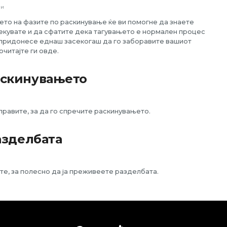
ни
то на фазите по раскинување ќе ви помогне да знаете
екувате и да сфатите дека тагувањето е нормален процес
 придонесе еднаш засекогаш да го заборавите вашиот
очитајте ги овде.
аскинувањето
равите, за да го спречите раскинувањето.
азделбата
те, за полесно да ја преживеете разделбата.