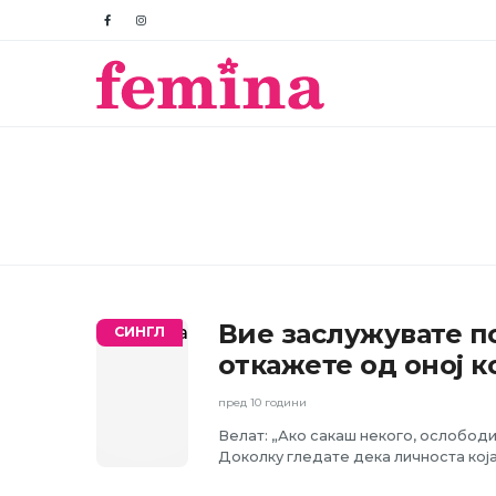
Вие заслужувате по
СИНГЛ
откажете од оној к
пред 10 години
Велат: „Ако сакаш некого, ослободи г
Доколку гледате дека личноста која.