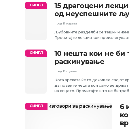
15 драгоцени лекци
СИНГЛ
од неуспешните љу
пред 11 години
Љубовните разделби се тешки и измач
Прочитајте лекции кои произлегуваа
10 нешта кои не би 
СИНГЛ
раскинување
пред 13 години
Кога врската ќе го доживее својот к
да правите нешта кои само ве држат в
на лицето. Прочитајте што не би тре
6 
СИНГЛ
ко
вр