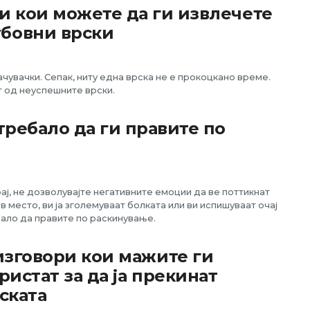
и кои можете да ги извлечете
бовни врски
увачки. Сепак, ниту една врска не е прокоцкано време.
т од неуспешните врски.
требало да ги правите по
рај, не дозволувајте негативните емоции да ве поттикнат
 место, ви ја зголемуваат болката или ви испишуваат очај
бало да правите по раскинување.
изговори кои мажите ги
ристат за да ја прекинат
ската