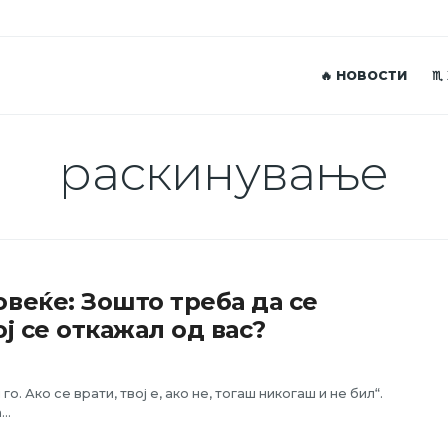
🔥 НОВОСТИ
♏
раскинување
веќе: Зошто треба да се
ој се откажал од вас?
о. Ако се врати, твој е, ако не, тогаш никогаш и не бил“.
..