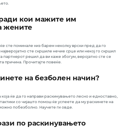
ето.
ради кои мажите им
а жените
ќе сте поминале низ барем неколку врски пред да го
 најверојатно сте скршиле нечие срце или некој го скршил
а партнерот решил да ви каже збогум, веројатно сте се
та причина. Прочитајте повеќе.
кинете на безболен начин?
а која ќе да го направи раскинувањето лесно и едноставно,
 тактики со чијашто помош ќе успеете да му раскинете на
можно побезболно. Научете ги овде.
фази по раскинувањето