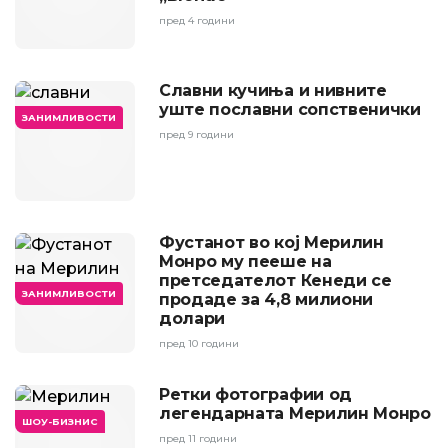
пред 4 години
Славни кучиња и нивните
уште пославни сопственички
ЗАНИМЛИВОСТИ
пред 9 години
Фустанот во кој Мерилин
Монро му пееше на
претседателот Кенеди се
ЗАНИМЛИВОСТИ
продаде за 4,8 милиони
долари
пред 10 години
Ретки фотографии од
легендарната Мерилин Монро
ШОУ-БИЗНИС
пред 11 години