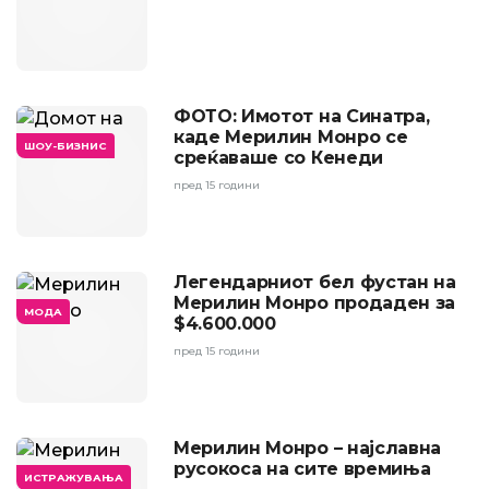
ФОТО: Имотот на Синатра,
каде Мерилин Монро се
ШОУ-БИЗНИС
среќаваше со Кенеди
пред 15 години
Легендарниот бел фустан на
Мерилин Монро продаден за
МОДА
$4.600.000
пред 15 години
Мерилин Монро – најславна
русокоса на сите времиња
ИСТРАЖУВАЊА