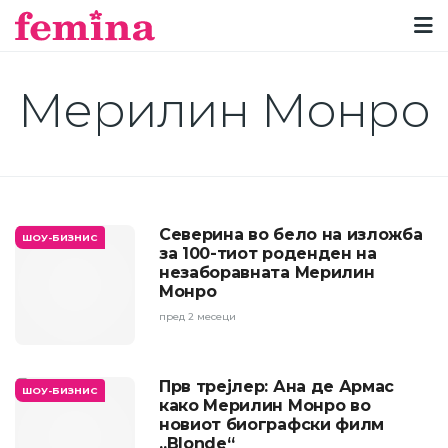
Мерилин Монро
Северина во бело на изложба
ШОУ-БИЗНИС
за 100-тиот роденден на
незаборавната Мерилин
Монро
пред 2 месеци
Прв трејлер: Ана де Армас
ШОУ-БИЗНИС
како Мерилин Монро во
новиот биографски филм
„Blonde“