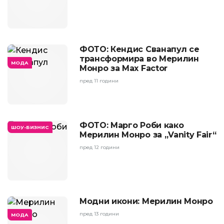
ФОТО: Кендис Сванапул се
трансформира во Мерилин
МОДА
Монро за Max Factor
пред 11 години
ФОТО: Марго Роби како
ШОУ-БИЗНИС
Мерилин Монро за „Vanity Fair“
пред 12 години
Модни икони: Мерилин Монро
пред 13 години
МОДА