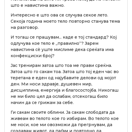
што е навистина важно.
Интересно е што ова се случува секое лето.
Секоја година моето тело повторно станува тема
на разговор.
И тогаш се прашувам... каде е тој стандард? Кој
одлучува кое тело е „правилно“? Зарем
навистина сè уште мислиме дека среќата има
конфекциски број?
Јас тренирам затоа што тоа ме прави среќна.
Затоа што го сакам тоа. Затоа што тој еден час во
теретана е еден од најубавите делови од мојот
ден. Ми носи здравје, душевен мир,
дисциплина, енергија и благосостојба. Никогаш
не ми било цел да ослабам, отсекогаш било
начин да се грижам за себе.
Ги сакам своите облини. Ја сакам слободата да
живеам во телото кое го избирам. Во телото кое
ме носи, кое ми овозможи да прегрнувам, да
создавам живот, да паѓам и повторно да