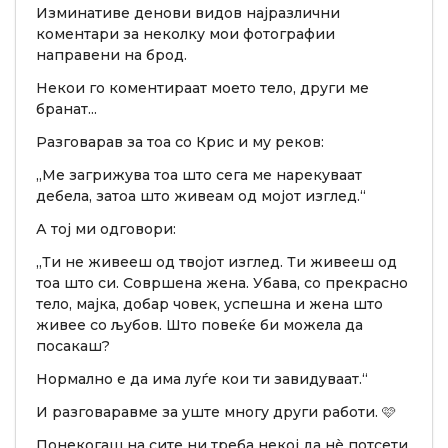
Изминативе денови видов најразлични
коментари за неколку мои фотографии
направени на брод.
Некои го коментираат моето тело, други ме
бранат...
Разговарав за тоа со Крис и му реков:
„Ме загрижува тоа што сега ме нарекуваат
дебела, затоа што живеам од мојот изглед.“
А тој ми одговори:
„Ти не живееш од твојот изглед. Ти живееш од
тоа што си. Совршена жена. Убава, со прекрасно
тело, мајка, добар човек, успешна и жена што
живее со љубов. Што повеќе би можела да
посакаш?
Нормално е да има луѓе кои ти завидуваат.“
И разговаравме за уште многу други работи. 🩷
Понекогаш на сите ни треба некој да нè потсети