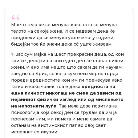
Моето тело ќе се менува, како што се менува
телото на секоја жена. И се надевам дека ќе
продолжи да се менува уште многу години,
бидејќи тоа ќе значи дека сè уште живеам.
✨ Јас сум мајка на шест прекрасни деца, од кои
три се девојчиња кои еден ден ќе станат силни
жени. И ако има нешто што сакам да ги научам,
заедно со Крис, со кого сум неизмерно горда
поради вредностите кои им ги пренесува како
татко и како човек, тоа е дека
вредноста на
една личност никогаш не смее да зависи од
нејзиниот физички изглед или од мислењето
на непознати луѓе.
Таа мала доза позитивна
психологија која секој ден се трудам да им ја
пренесам ним, ми помага и мене самата да
останам на вистинскиот пат во овој свет
исполнет со илузии.