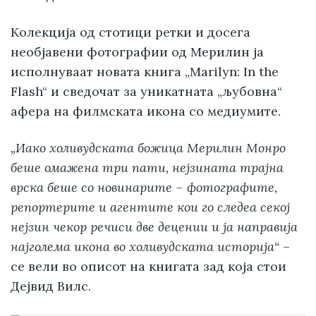
Колекција од стотици ретки и досега
необјавени фотографии од Мерилин ја
исполнуваат новата книга „Marilyn: In the
Flash“ и сведочат за уникатната „љубовна“
афера на филмската икона со медиумите.
„Иако холивудската божица Мерилин Монро
беше омажена три пати, нејзината трајна
врска беше со новинарите – фотографите,
репортерите и агентите кои го следеа секој
нејзин чекор речиси две децении и ја направија
најголема икона во холивудската историја“
–
се вели во описот на книгата зад која стои
Дејвид Вилс.