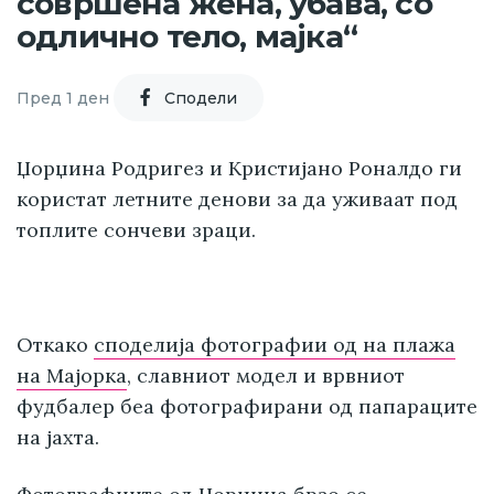
совршена жена, убава, со
одлично тело, мајка“
Пред 1 ден
Cподели
Џорџина Родригез и Кристијано Роналдо ги
користат летните денови за да уживаат под
топлите сончеви зраци.
Откако
споделија фотографии од на плажа
на Мајорка
, славниот модел и врвниот
фудбалер беа фотографирани од папараците
на јахта.