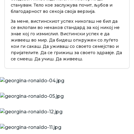
станувам. Тело кое заслужува почит, љубов и
благодарност во секоја своја верзија.
За мене, вистинскиот успех никогаш не бил да
се вклопам во некаков стандард за кој никој не
знае кој го измислил. Вистински успех е да
живееш во мир. Да бидеш опкружен со луѓето
кои ги сакаш. Да уживаш со своето семејство и
пријателите. Да се грижиш за своето здравје. Да
се смееш. Да учиш. Да живееш.