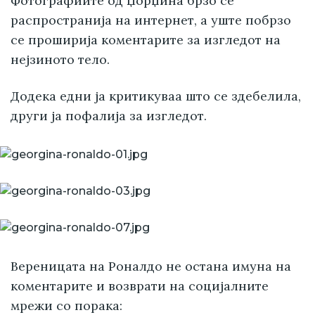
Фотографиите од Џорџина брзо се
распространија на интернет, а уште побрзо
се проширија коментарите за изгледот на
нејзиното тело.
Додека едни ја критикуваа што се здебелила,
други ја пофалија за изгледот.
Вереницата на Роналдо не остана имуна на
коментарите и возврати на социјалните
мрежи со порака: