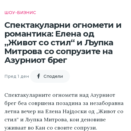
ШОУ-БИЗНИС
Спектакуларни огномети и
романтика: Елена од
„Живот со стил“ и Љупка
Митрова со сопрузите на
Азурниот брег
Пред 1 ден
Cподели
Спектакуларните огномети над Азурниот
брег беа совршена позадина за незаборавна
летна вечер на Елена Најдоски од „Живот со
стил“ и Љупка Митрова, кои деновиве
уживаат во Кан со своите сопрузи.