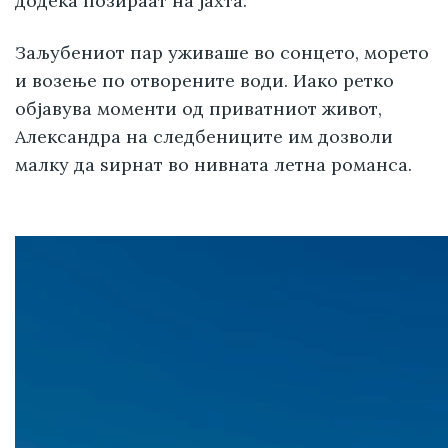
додека позираат на јахта.
Заљубениот пар уживаше во сонцето, морето
и возење по отворените води. Иако ретко
објавува моменти од приватниот живот,
Александра на следбениците им дозволи
малку да ѕирнат во нивната летна романса.