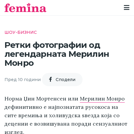
ШОУ-БИЗНИС
Ретки фотографии од
легендарната Мерилин
Монро
Пред 10 години
Cподели
Норма Џин Мортенсен или
Мерилин Монро
дефинитивно е најпознатата русокоса на
сите времиња и холивудска ѕвезда која со
децении е возвишувана поради сензуалниот
изглед.