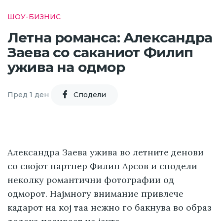
ШОУ-БИЗНИС
Летна романса: Александра
Заева со саканиот Филип
ужива на одмор
Пред 1 ден
Cподели
Александра Заева ужива во летните денови
со својот партнер Филип Арсов и сподели
неколку романтични фотографии од
одморот. Најмногу внимание привлече
кадарот на кој таа нежно го бакнува во образ