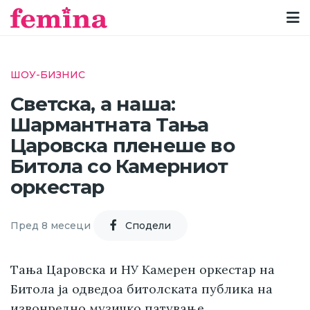
ШОУ-БИЗНИС
Светска, а наша:
Шармантната Тања
Царовска пленеше во
Битола со Камерниот
оркестар
Пред 8 месеци
Cподели
Тања Царовска и НУ Камерен оркестар на
Битола ја одведоа битолската публика на
извонредно музичко патување.