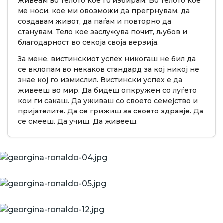
живеам во телото кое го избирам. Во телото кое
ме носи, кое ми овозможи да прегрнувам, да
создавам живот, да паѓам и повторно да
станувам. Тело кое заслужува почит, љубов и
благодарност во секоја своја верзија.
За мене, вистинскиот успех никогаш не бил да
се вклопам во некаков стандард за кој никој не
знае кој го измислил. Вистински успех е да
живееш во мир. Да бидеш опкружен со луѓето
кои ги сакаш. Да уживаш со своето семејство и
пријателите. Да се грижиш за своето здравје. Да
се смееш. Да учиш. Да живееш.