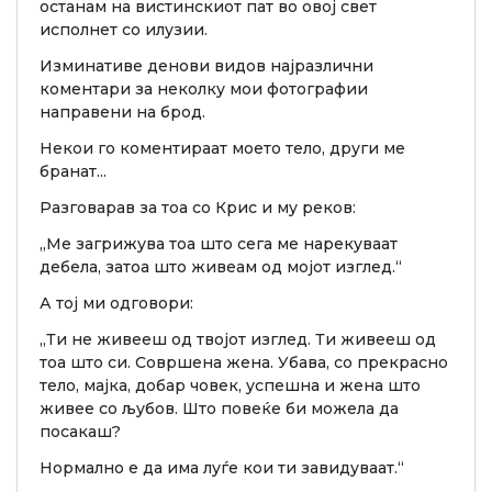
останам на вистинскиот пат во овој свет
исполнет со илузии.
Изминативе денови видов најразлични
коментари за неколку мои фотографии
направени на брод.
Некои го коментираат моето тело, други ме
бранат...
Разговарав за тоа со Крис и му реков:
„Ме загрижува тоа што сега ме нарекуваат
дебела, затоа што живеам од мојот изглед.“
А тој ми одговори:
„Ти не живееш од твојот изглед. Ти живееш од
тоа што си. Совршена жена. Убава, со прекрасно
тело, мајка, добар човек, успешна и жена што
живее со љубов. Што повеќе би можела да
посакаш?
Нормално е да има луѓе кои ти завидуваат.“