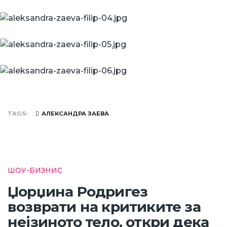
TAGS
АЛЕКСАНДРА ЗАЕВА
ШОУ-БИЗНИС
Џорџина Родригез
возврати на критиките за
нејзиното тело, откри дека