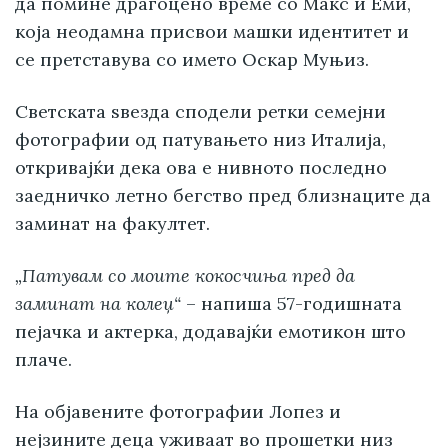
да помине драгоцено време со Макс и Еми,
која неодамна присвои машки идентитет и
се претставува со името Оскар Муњиз.
Светската ѕвезда сподели ретки семејни
фотографии од патувањето низ Италија,
откривајќи дека ова е нивното последно
заедничко летно бегство пред близнаците да
заминат на факултет.
„Патувам со моите кокосчиња пред да
заминат на колеџ“
– напиша 57-годишната
пејачка и актерка, додавајќи емотикон што
плаче.
На објавените фотографии Лопез и
нејзините деца уживаат во прошетки низ