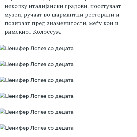
неколку италијански градови, посетуваат
музеи, ручаат во шармантни ресторани и
позираат пред знаменитости, меѓу кои и
римскиот Колосеум.