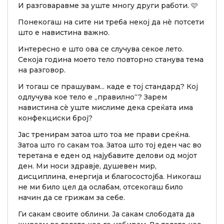
И разговаравме за уште многу други работи. 🩷
Понекогаш на сите ни треба некој да нè потсети
што е навистина важно.
Интересно е што ова се случува секое лето.
Секоја година моето тело повторно станува тема
на разговор.
И тогаш се прашувам... каде е тој стандард? Кој
одлучува кое тело е „правилно“? Зарем
навистина сè уште мислиме дека среќата има
конфекциски број?
Јас тренирам затоа што тоа ме прави среќна.
Затоа што го сакам тоа. Затоа што тој еден час во
теретана е еден од најубавите делови од мојот
ден. Ми носи здравје, душевен мир,
дисциплина, енергија и благосостојба. Никогаш
не ми било цел да ослабам, отсекогаш било
начин да се грижам за себе.
Ги сакам своите облини. Ја сакам слободата да