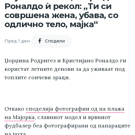
Роналдо ѝ рекол: „Ти си
совршена жена, убава, со
одлично тело, мајка“
Пред 1 ден
Cподели
Џорџина Родригез и Кристијано Роналдо ги
користат летните денови за да уживаат под
топлите сончеви зраци.
Откако
споделија фотографии од на плажа
на Мајорка
, славниот модел и врвниот
фудбалер беа фотографирани од папараците
на јахта.