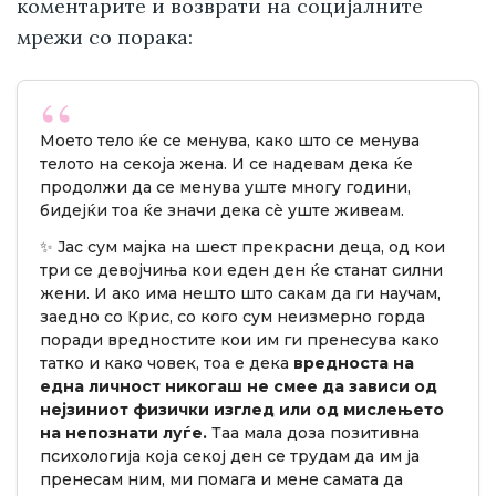
коментарите и возврати на социјалните
мрежи со порака:
Моето тело ќе се менува, како што се менува
телото на секоја жена. И се надевам дека ќе
продолжи да се менува уште многу години,
бидејќи тоа ќе значи дека сè уште живеам.
✨ Јас сум мајка на шест прекрасни деца, од кои
три се девојчиња кои еден ден ќе станат силни
жени. И ако има нешто што сакам да ги научам,
заедно со Крис, со кого сум неизмерно горда
поради вредностите кои им ги пренесува како
татко и како човек, тоа е дека
вредноста на
една личност никогаш не смее да зависи од
нејзиниот физички изглед или од мислењето
на непознати луѓе.
Таа мала доза позитивна
психологија која секој ден се трудам да им ја
пренесам ним, ми помага и мене самата да