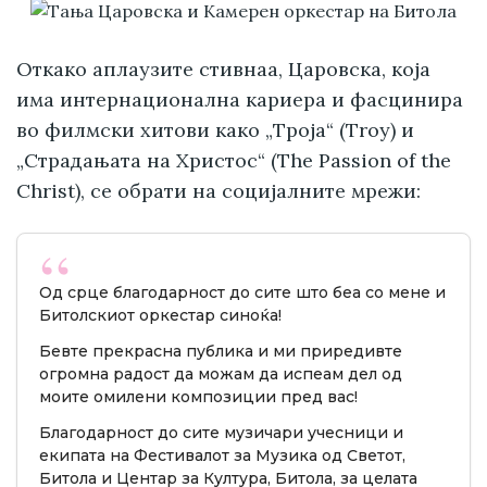
Откако аплаузите стивнаа, Царовска, која
има интернационална кариера и фасцинира
во филмски хитови како „Троја“ (Troy) и
„Страдањата на Христос“ (The Passion of the
Christ), се обрати на социјалните мрежи:
Од срце благодарност до сите што беа со мене и
Битолскиот оркестар синоќа!
Бевте прекрасна публика и ми приредивте
огромна радост да можам да испеам дел од
моите омилени композиции пред вас!
Благодарност до сите музичари учесници и
екипата на Фестивалот за Музика од Светот,
Битола и Центар за Култура, Битола, за целата