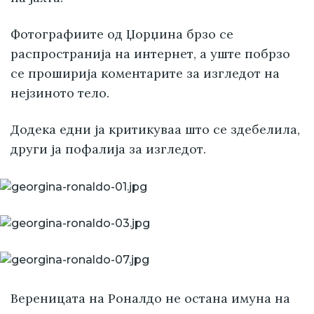
Фотографиите од Џорџина брзо се
распространија на интернет, а уште побрзо
се проширија коментарите за изгледот на
нејзиното тело.
Додека едни ја критикуваа што се здебелила,
други ја пофалија за изгледот.
Вереницата на Роналдо не остана имуна на