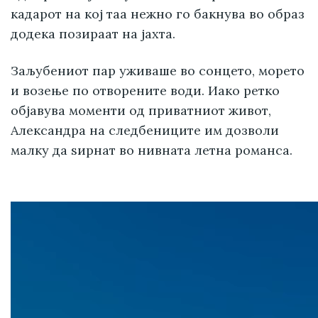
кадарот на кој таа нежно го бакнува во образ
додека позираат на јахта.
Заљубениот пар уживаше во сонцето, морето
и возење по отворените води. Иако ретко
објавува моменти од приватниот живот,
Александра на следбениците им дозволи
малку да ѕирнат во нивната летна романса.