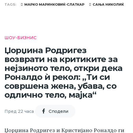
TAGS
МАРКО МАРИНКОВИЌ-СЛАТКАР
САЊА НИКОЛИЌ
ШОУ-БИЗНИС
Џорџина Родригез
возврати на критиките за
нејзиното тело, откри дека
Роналдо ѝ рекол: „Ти си
совршена жена, убава, со
одлично тело, мајка“
Пред 22 часа
Cподели
Џорџина Родригез и Кристијано Роналдо ги