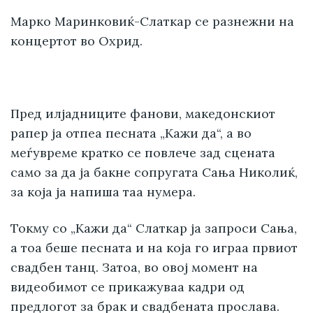
Марко Маринковиќ-Слаткар се разнежни на
концертот во Охрид.
Пред илјадниците фанови, македонскиот
рапер ја отпеа песната „Кажи да“, а во
меѓувреме кратко се повлече зад сцената
само за да ја бакне сопругата Сања Николиќ,
за која ја напиша таа нумера.
Токму со „Кажи да“ Слаткар ја запроси Сања,
а тоа беше песната и на која го играа првиот
свадбен танц. Затоа, во овој момент на
видеобимот се прикажуваа кадри од
предлогот за брак и свадбената прослава.