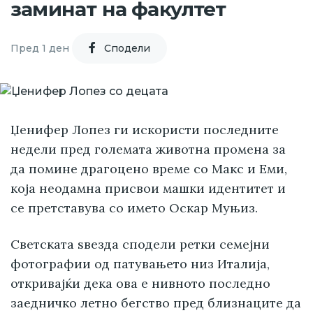
заминат на факултет
Пред 1 ден
Cподели
Џенифер Лопез ги искористи последните
недели пред големата животна промена за
да помине драгоцено време со Макс и Еми,
која неодамна присвои машки идентитет и
се претставува со името Оскар Муњиз.
Светската ѕвезда сподели ретки семејни
фотографии од патувањето низ Италија,
откривајќи дека ова е нивното последно
заедничко летно бегство пред близнаците да