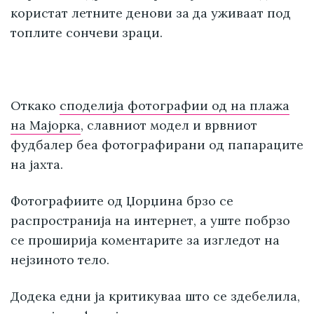
користат летните денови за да уживаат под
топлите сончеви зраци.
Откако
споделија фотографии од на плажа
на Мајорка
, славниот модел и врвниот
фудбалер беа фотографирани од папараците
на јахта.
Фотографиите од Џорџина брзо се
распространија на интернет, а уште побрзо
се проширија коментарите за изгледот на
нејзиното тело.
Додека едни ја критикуваа што се здебелила,