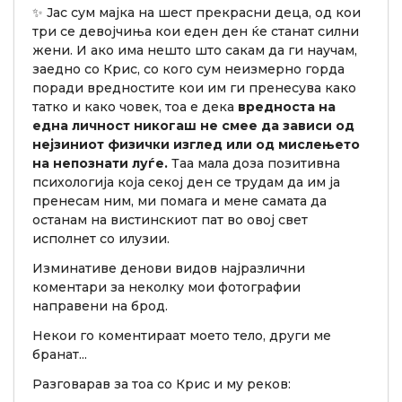
✨ Јас сум мајка на шест прекрасни деца, од кои
три се девојчиња кои еден ден ќе станат силни
жени. И ако има нешто што сакам да ги научам,
заедно со Крис, со кого сум неизмерно горда
поради вредностите кои им ги пренесува како
татко и како човек, тоа е дека
вредноста на
една личност никогаш не смее да зависи од
нејзиниот физички изглед или од мислењето
на непознати луѓе.
Таа мала доза позитивна
психологија која секој ден се трудам да им ја
пренесам ним, ми помага и мене самата да
останам на вистинскиот пат во овој свет
исполнет со илузии.
Изминативе денови видов најразлични
коментари за неколку мои фотографии
направени на брод.
Некои го коментираат моето тело, други ме
бранат...
Разговарав за тоа со Крис и му реков: