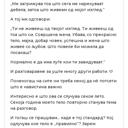
„Ме загрижува тоа што сега ме нарекуваат
дебела, затоа што живеам од мојот изглед.“
А тој ми одговори:
„Ти не живееш од твојот изглед. Ти живееш од
тоа што си. Совршена жена. Убава, со прекрасно
тело, мајка, добар човек, успешна и жена што
живее со љубов. Што повеќе би можела да
посакаш?
Нормално е да има луѓе кои ти завидуваат.“
И разговаравме за уште многу други работи. 🩷
Понекогаш на сите ни треба некој да нè потсети
што е навистина важно.
Интересно е што ова се случува секое лето.
Секоја година моето тело повторно станува тема
на разговор.
И тогаш се прашувам... каде е тој стандард? Кој
одлучува кое тело е „правилно“? Зарем