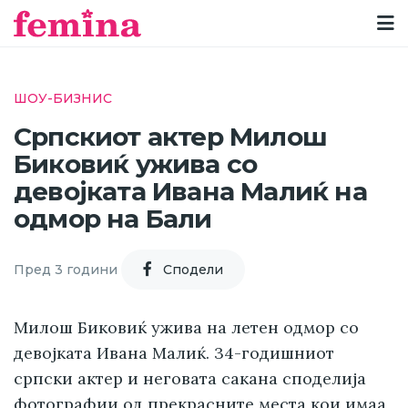
ШОУ-БИЗНИС
Српскиот актер Милош
Биковиќ ужива со
девојката Ивана Малиќ на
одмор на Бали
Пред 3 години
Cподели
Милош Биковиќ ужива на летен одмор со
девојката Ивана Малиќ. 34-годишниот
српски актер и неговата сакана споделија
фотографии од прекрасните места кои имаа