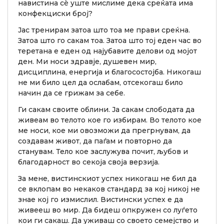
навистина сè уште мислиме дека среќата има
конфекциски број?
Јас тренирам затоа што тоа ме прави среќна.
Затоа што го сакам тоа. Затоа што тој еден час во
теретана е еден од најубавите делови од мојот
ден. Ми носи здравје, душевен мир,
дисциплина, енергија и благосостојба. Никогаш
не ми било цел да ослабам, отсекогаш било
начин да се грижам за себе.
Ги сакам своите облини. Ја сакам слободата да
живеам во телото кое го избирам. Во телото кое
ме носи, кое ми овозможи да прегрнувам, да
создавам живот, да паѓам и повторно да
станувам. Тело кое заслужува почит, љубов и
благодарност во секоја своја верзија.
За мене, вистинскиот успех никогаш не бил да
се вклопам во некаков стандард за кој никој не
знае кој го измислил. Вистински успех е да
живееш во мир. Да бидеш опкружен со луѓето
кои ги сакаш. Да уживаш со своето семејство и