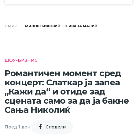
TAGS
МИЛОШ БИКОВИЌ
ИВАНА МАЛИЌ
ШОУ-БИЗНИС
Романтичен момент сред
концерт: Слаткар ја запеа
„Кажи да“ и отиде зад
сцената само за да ја бакне
Сања Николиќ
Пред 1 ден
Cподели