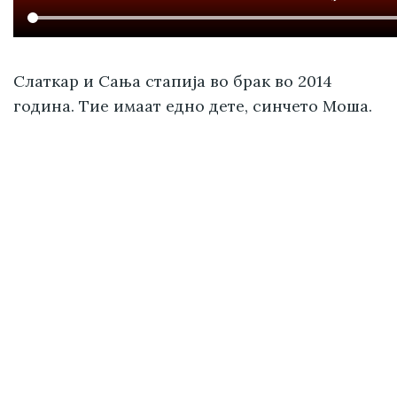
Слаткар и Сања стапија во брак во 2014
година. Тие имаат едно дете, синчето Моша.