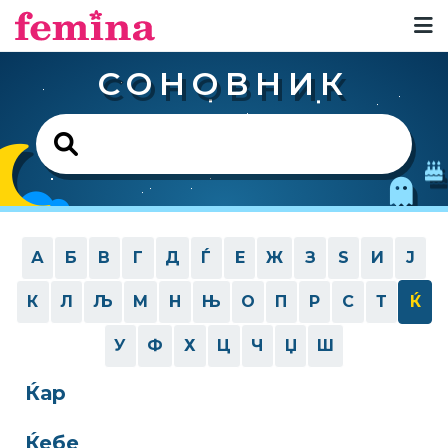
СОНОВНИК
А
Б
В
Г
Д
Ѓ
Е
Ж
З
Ѕ
И
Ј
К
Л
Љ
М
Н
Њ
О
П
Р
С
Т
Ќ
У
Ф
Х
Ц
Ч
Џ
Ш
Ќар
Ќебе