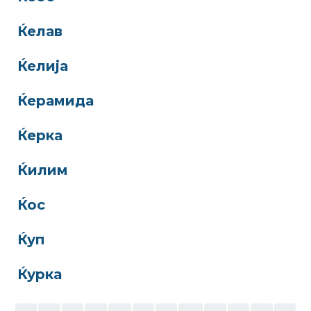
Ќелав
Ќелија
Ќерамида
Ќерка
Ќилим
Ќос
Ќуп
Ќурка