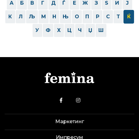
А
Б
В
Г
Д
Ѓ
Е
Ж
З
Ѕ
И
Ј
К
Л
Љ
М
Н
Њ
О
П
Р
С
Т
Ќ
У
Ф
Х
Ц
Ч
Џ
Ш
Маркетинг
Импресум