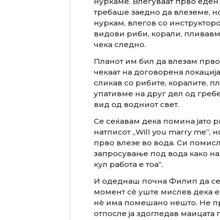
нуркаме. Влегуваат прво еден 
требаше заедно да влеземе, но
нуркам, влегов со инструктор
видови риби, корали, пливавм
чека следно.
Планот им бил да влезам прво ј
чекаат на договорена локација 
сликав со рибите, коралите, п
упативме на друг дел од греб
вид од водниот свет.
Се сеќавам дека помина јато 
натписот „Will you marry me“, 
прво влезе во вода. Си помисл
запросување под вода како на 
кул работа е тоа“.
И одеднаш почна Филип да се 
момент сè уште мислев дека е
нè има помешано нешто. Не пре
отпосле ја здогледав маицата п