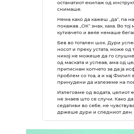
останатиот екипаж од инструкт
снимаше.
Нема како да кажеш „да“, па н
покажав „ОК“ знак, хаха. Во то
кутивчето и веќе немаше бега
Бев во тотален шок. Дури успе
носот и преку устата, може од 
никој не можеше да го слушне 
од маската и успеав, ама од це
притиснам копчето за да ја ис
проблем со тоа, а и кај Филип 
принудени да излеземе на по
Излеговме од водата, целиот 
не знаев што се случи. Како да
седативи во себе, не чувствув
држеше дури и следниот ден.