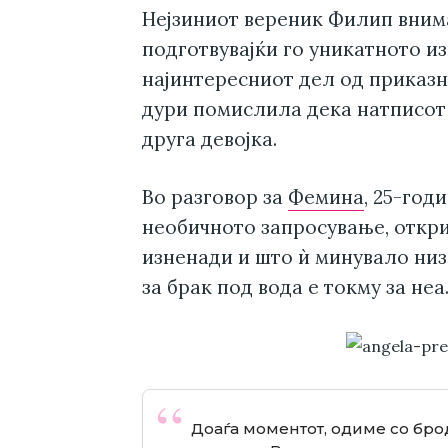
Нејзиниот вереник Филип внима
подготвувајќи го уникатното и
најинтересниот дел од приказн
дури помислила дека натписот 
друга девојка.
Во разговор за
Фемина
, 25-год
необичното запросување, откри
изненади и што ѝ минувало низ
за брак под вода е токму за неа
Доаѓа моментот, одиме со брод