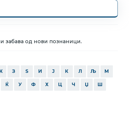
и забава од нови познаници.
Ж
З
Ѕ
И
Ј
К
Л
Љ
М
Ќ
У
Ф
Х
Ц
Ч
Џ
Ш