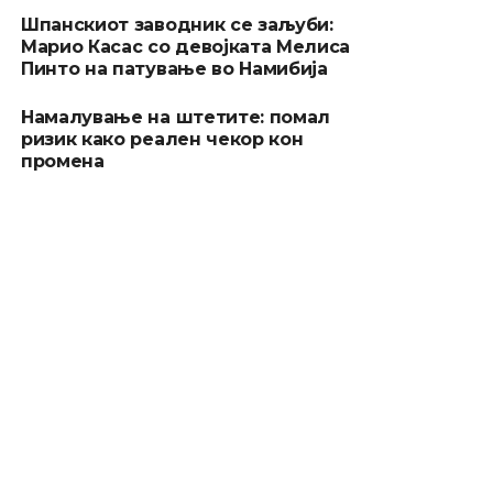
Шпанскиот заводник се заљуби:
Марио Касас со девојката Мелиса
Пинто на патување во Намибија
Намалување на штетите: помал
ризик како реален чекор кон
промена