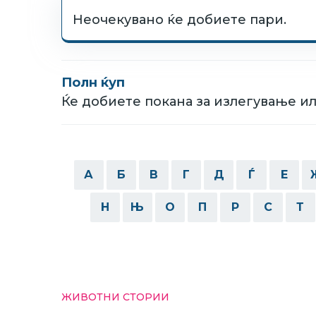
Неочекувано ќе добиете пари.
Полн ќуп
Ќе добиете покана за излегување ил
А
Б
В
Г
Д
Ѓ
Е
Н
Њ
О
П
Р
С
Т
ЖИВОТНИ СТОРИИ