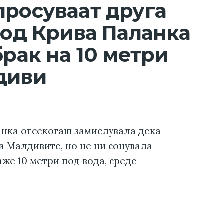
просуваат друга
 од Крива Паланка
брак на 10 метри
диви
анка отсекогаш замислувала дека
а Малдивите, но не ни сонувала
аже 10 метри под вода, среде