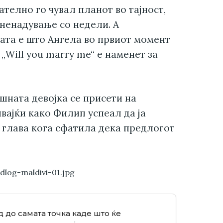
телно го чувал планот во тајност,
зненадување со недели. А
ата е што Ангела во првиот момент
„Will you marry me“ е наменет за
ишната девојка се присети на
вајќи како Филип успеал да ја
 глава кога сфатила дека предлогот
.
 до самата точка каде што ќе