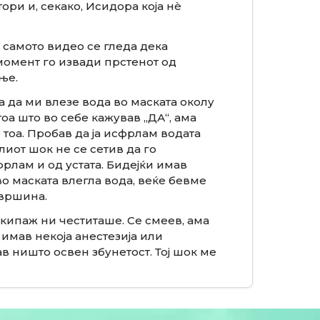
ори и, секако, Исидора која нè
а самото видео се гледа дека
ј момент го извади прстенот од
ње.
а да ми влезе вода во маската околу
тоа што во себе кажував „ДА“, ама
тоа. Пробав да ја исфрлам водата
лиот шок не се сетив да го
фрлам и од устата. Бидејќи имав
во маската влегла вода, веќе бевме
вршина.
екипаж ни честиташе. Се смеев, ама
 имав некоја анестезија или
ав ништо освен збунетост. Тој шок ме