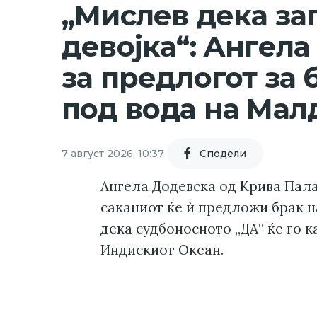
„Мислев дека за
девојка“: Ангела
за предлогот за 
под вода на Мал
7 август 2026, 10:37
Cподели
Ангела Додевска од Крива Пал
саканиот ќе ѝ предложи брак н
дека судбоносното „ДА“ ќе го к
Индискиот Океан.