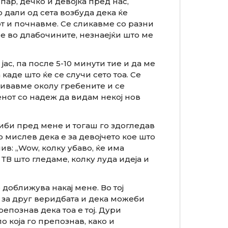
пар, дечко и девојка пред нас,
 дали од сета возбуда дека ќе
от и почнавме. Се сликавме со разни
е во длабочините, незнаејќи што ме
ас, па после 5-10 минути тие и да ме
каде што ќе се случи сето тоа. Се
ливавме околу гребените и се
енот со надеж да видам некој нов
риби пред мене и тогаш го здогледав
но мислев дека е за девојчето кое што
ив: „Wow, колку убаво, ќе има
ТВ што гледаме, колку луда идеја и
доближува накај мене. Во тој
 за друг веридбата и дека можеби
познав дека тоа е тој. Дури
о која го препознав, како и