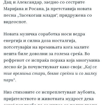
Дац и Александар, заедно со сестрите
Маријана и Росана, ја претставија новата
песна „Засекогаш млади“, придружена со
видеоспот.
Новата музичка соработка носи ведра
енергија и силна доза носталгија,
потсетувајќи на времињата кога малите
нешта биле доволни за голема среќа. Во
рефренот се испраќа порака која многумина
лесно ќе ја почувствуваат како своја:
„Кај се
тие времиња стари, бевме среќни и со малку
пари“
.
Низ стиховите се испреплетуваат љубовта,
пријателството и животната мудрост дека