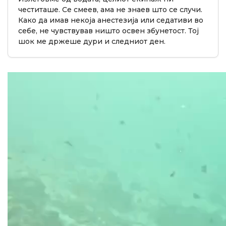
честиташе. Се смеев, ама не знаев што се случи.
Како да имав некоја анестезија или седативи во
себе, не чувствував ништо освен збунетост. Тој
шок ме држеше дури и следниот ден.