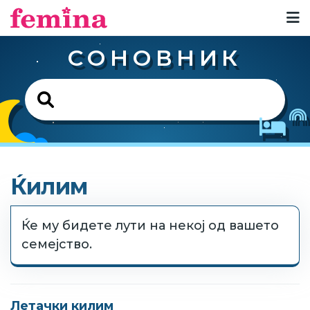
СОНОВНИК
Ќилим
Ќе му бидете лути на некој од вашето
семејство.
Летачки килим