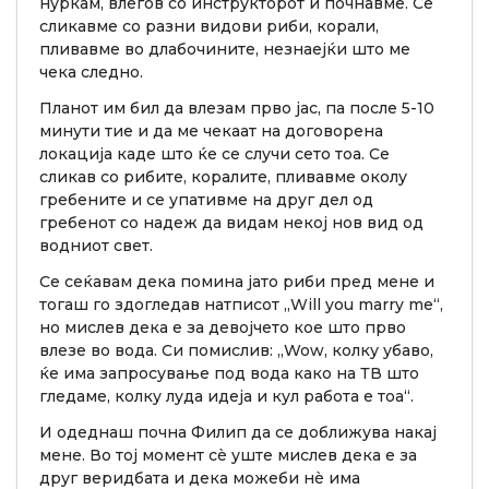
нуркам, влегов со инструкторот и почнавме. Се
сликавме со разни видови риби, корали,
пливавме во длабочините, незнаејќи што ме
чека следно.
Планот им бил да влезам прво јас, па после 5-10
минути тие и да ме чекаат на договорена
локација каде што ќе се случи сето тоа. Се
сликав со рибите, коралите, пливавме околу
гребените и се упативме на друг дел од
гребенот со надеж да видам некој нов вид од
водниот свет.
Се сеќавам дека помина јато риби пред мене и
тогаш го здогледав натписот „Will you marry me“,
но мислев дека е за девојчето кое што прво
влезе во вода. Си помислив: „Wow, колку убаво,
ќе има запросување под вода како на ТВ што
гледаме, колку луда идеја и кул работа е тоа“.
И одеднаш почна Филип да се доближува накај
мене. Во тој момент сè уште мислев дека е за
друг веридбата и дека можеби нè има