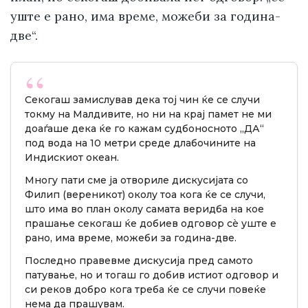
уште е рано, има време, можеби за година-
две“.
Секогаш замислував дека тој чин ќе се случи
токму на Малдивите, но ни на крај памет не ми
доаѓаше дека ќе го кажам судбоносното „ДА“
под вода на 10 метри среде длабочините на
Индискиот океан.
Многу пати сме ја отвориле дискусијата со
Филип (вереникот) околу тоа кога ќе се случи,
што има во план околу самата веридба на кое
прашање секогаш ќе добиев одговор сè уште е
рано, има време, можеби за година-две.
Последно правевме дискусија пред самото
патување, но и тогаш го добив истиот одговор и
си реков добро кога треба ќе се случи повеќе
нема да прашувам.