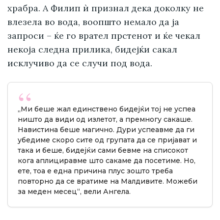
храбра. А Филип ѝ признал дека доколку не
влезела во вода, воопшто немало да ја
запроси – ќе го врател прстенот и ќе чекал
некоја следна прилика, бидејќи сакал
исклучиво да се случи под вода.
„Ми беше жал единствено бидејќи тој не успеа
ништо да види од излетот, а премногу сакаше.
Навистина беше магично. Дури успеавме да ги
убедиме скоро сите од групата да се пријават и
така и беше, бидејќи сами бевме на списокот
кога аплициравме што сакаме да посетиме. Но,
ете, тоа е една причина плус зошто треба
повторно да се вратиме на Малдивите. Можеби
за меден месец“, вели Ангела.