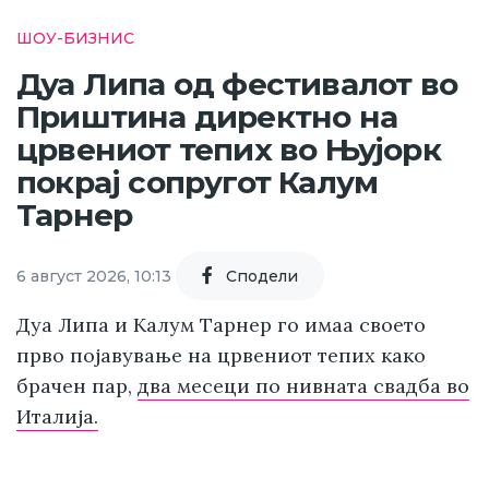
ШОУ-БИЗНИС
Дуа Липа од фестивалот во
Приштина директно на
црвениот тепих во Њујорк
покрај сопругот Калум
Тарнер
6 август 2026, 10:13
Cподели
Дуа Липа и Калум Тарнер го имаа своето
прво појавување на црвениот тепих како
брачен пар,
два месеци по нивната свадба во
Италија.