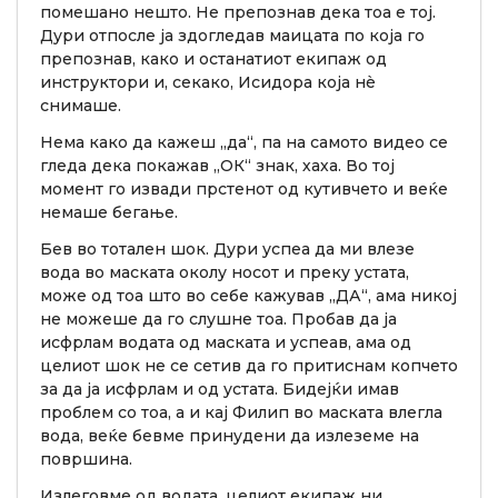
помешано нешто. Не препознав дека тоа е тој.
Дури отпосле ја здогледав маицата по која го
препознав, како и останатиот екипаж од
инструктори и, секако, Исидора која нè
снимаше.
Нема како да кажеш „да“, па на самото видео се
гледа дека покажав „ОК“ знак, хаха. Во тој
момент го извади прстенот од кутивчето и веќе
немаше бегање.
Бев во тотален шок. Дури успеа да ми влезе
вода во маската околу носот и преку устата,
може од тоа што во себе кажував „ДА“, ама никој
не можеше да го слушне тоа. Пробав да ја
исфрлам водата од маската и успеав, ама од
целиот шок не се сетив да го притиснам копчето
за да ја исфрлам и од устата. Бидејќи имав
проблем со тоа, а и кај Филип во маската влегла
вода, веќе бевме принудени да излеземе на
површина.
Излеговме од водата, целиот екипаж ни