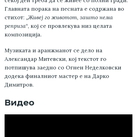
секој ден треба да се живее со полни гради.
Главната порака на песната е содржана во
стихот:
„Живеј го животот, зашто нема
реприза“
, кој се провлекува низ целата
композиција.
Музиката и аранжманот се дело на
Александар Митевски, кој текстот го
потпишува заедно со Огнен Неделковски
додека финалниот мастер е на Дарко
Димитров.
Видео