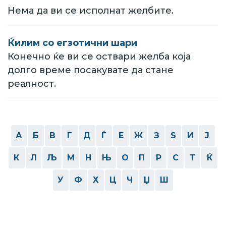
Нема да ви се исполнат желбите.
Ќилим со егзотични шари
Конечно ќе ви се оствари желба која
долго време посакувате да стане
реалност.
А
Б
В
Г
Д
Ѓ
Е
Ж
З
Ѕ
И
Ј
К
Л
Љ
М
Н
Њ
О
П
Р
С
Т
Ќ
У
Ф
Х
Ц
Ч
Џ
Ш