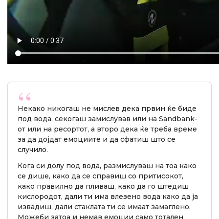
Некако никогаш не мислев дека првин ќе биде
под вода, секогаш замислував или на Sandbank-
от или на ресортот, а второ дека ќе треба време
за да дојдат емоциите и да сфатиш што се
случило.
Кога си долу под вода, размислуваш на тоа како
се дише, како да се справиш со притисокот,
како правилно да пливаш, како да го штедиш
кислородот, дали ти има влезено вода како да ја
извадиш, дали стаклата ти се имаат замаглено.
Можеби затоа и немав емоции само тотален