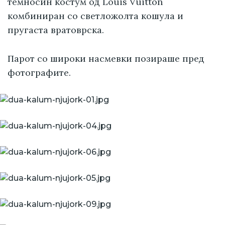
темносин костум од Louis Vuitton
комбиниран со светложолта кошула и
пругаста вратоврска.
Парот со широки насмевки позираше пред
фотографите.