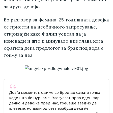
за друга девојка.
Во разговор за
Фемина
, 25-годишната девојка
се присети на необичното запросување,
откривајќи како Филип успеал да ја
изненади и што ѝ минувало низ глава кога
сфатила дека предлогот за брак под вода е
токму за неа.
Доаѓа моментот, одиме со брод до самата точка
каде што ќе нуркаме. Влегуваат прво еден пар,
дечко и девојка пред нас, требаше заедно да
влеземе, но дали од сета возбуда дека ќе