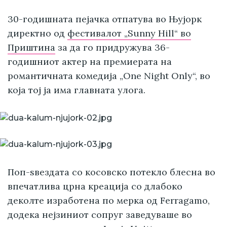
30-годишната пејачка отпатува во Њујорк
директно од
фестивалот „Sunny Hill“ во
Приштина
за да го придружува 36-
годишниот актер на премиерата на
романтичната комедија „One Night Only“, во
која тој ја има главната улога.
Поп-ѕвездата со косовско потекло блесна во
впечатлива црна креација со длабоко
деколте изработена по мерка од Ferragamo,
додека нејзиниот сопруг заведуваше во