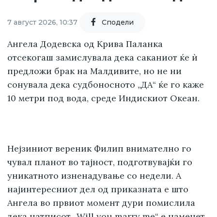
7 август 2026, 10:37
Cподели
Ангела Додевска од Крива Паланка
отсекогаш замислувала дека саканиот ќе ѝ
предложи брак на Малдивите, но не ни
сонувала дека судбоносното „ДА“ ќе го каже
10 метри под вода, среде Индискиот Океан.
Нејзиниот вереник Филип внимателно го
чувал планот во тајност, подготвувајќи го
уникатното изненадување со недели. А
најинтересниот дел од приказната е што
Ангела во првиот момент дури помислила
дека натписот „Will you marry me“ е наменет