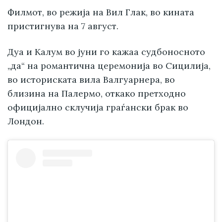
Филмот, во режија на Вил Глак, во кината
пристигнува на 7 август.
Дуа и Калум во јуни го кажаа судбоносното
„да“ на романтична церемонија во Сицилија,
во историската вила Валгуарнера, во
близина на Палермо, откако претходно
официјално склучија граѓански брак во
Лондон.