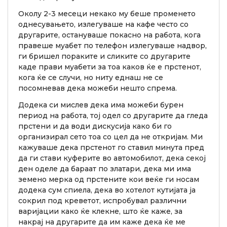
Околу 2-3 месеци некако му беше променето
однесувањето, излегуваше на кафе често со
другарите, остануваше покасно на работа, кога
правеше муабет по телефон излегуваше надвор,
ги бришел пораките и сликите со другарите
каде прави муабети за тоа каков ќе е прстенот,
кога ќе се случи, но ниту еднаш не се
посомневав дека можеби нешто спрема.
Додека си мислев дека има можеби бурен
период на работа, тој одел со другарите да гледа
прстени и да води дискусија како би го
организирал сето тоа со цел да не откријам. Ми
кажуваше дека прстенот го ставил минута пред
да ги стави куферите во автомобилот, дека секој
ден оделе да бараат по златари, дека ми има
земено мерка од прстените кои веќе ги носам
додека сум спиела, дека во хотелот кутијата ја
сокрил под креветот, испробувал различни
варијации како ќе клекне, што ќе каже, за
накрај на другарите да им каже дека ќе ме