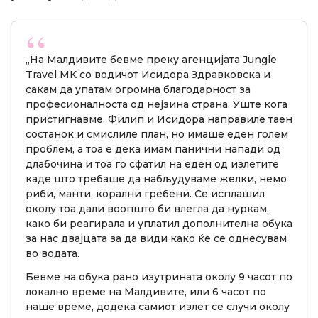
„На Малдивите бевме преку агенцијата Jungle
Travel MK со водичот Исидора Здравковска и
сакам да упатам огромна благодарност за
професионалноста од нејзина страна. Уште кога
пристигнавме, Филип и Исидора направиле таен
состанок и смислиле план, но имаше еден голем
проблем, а тоа е дека имам панични напади од
длабочина и тоа го сфатил на еден од излетите
каде што требаше да набљудуваме желки, немо
риби, манти, корални гребени. Се исплашил
околу тоа дали воопшто би влегла да нуркам,
како би реагирала и уплатил дополнителна обука
за нас двајцата за да види како ќе се однесувам
во водата.
Бевме на обука рано изутрината околу 9 часот по
локално време на Малдивите, или 6 часот по
наше време, додека самиот излет се случи околу