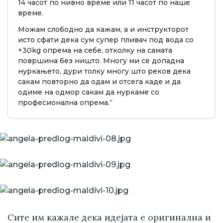
14 часот по нивно време или 11 часот по наше
време.
Можам слободно да кажам, а и инструкторот
исто сфати дека сум супер пливач под вода со
+30kg опрема на себе, отколку на самата
површина без ништо. Многу ми се допадна
нуркањето, дури толку многу што реков дека
сакам повторно да одам и отсега каде и да
одиме на одмор сакам да нуркаме со
професионална опрема.“
Сите им кажале дека идејата е оригинална и