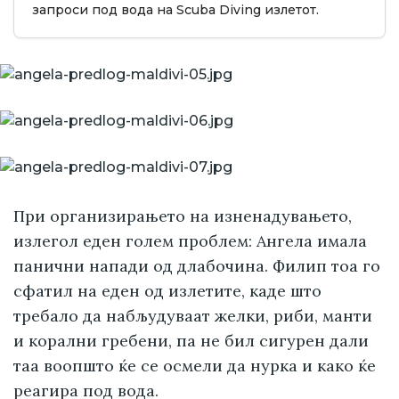
запроси под вода на Scuba Diving излетот.
При организирањето на изненадувањето,
излегол еден голем проблем: Ангела имала
панични напади од длабочина. Филип тоа го
сфатил на еден од излетите, каде што
требало да набљудуваат желки, риби, манти
и корални гребени, па не бил сигурен дали
таа воопшто ќе се осмели да нурка и како ќе
реагира под вода.