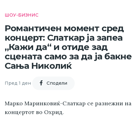
ШОУ-БИЗНИС
Романтичен момент сред
концерт: Слаткар ја запеа
„Кажи да“ и отиде зад
сцената само за да ја бакне
Сања Николиќ
Пред 1 ден
Cподели
Марко Маринковиќ-Слаткар се разнежни на
концертот во Охрид.