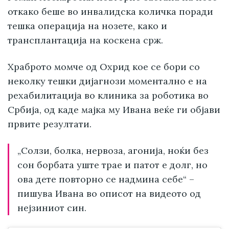
откако беше во инвалидска количка поради
тешка операција на нозете, како и
трансплантација на коскена срж.
Храброто момче од Охрид кое се бори со
неколку тешки дијагнози моментално е на
рехабилитација во клиника за роботика во
Србија, од каде мајка му Ивана веќе ги објави
првите резултати.
„Солзи, болка, нервоза, агонија, ноќи без
сон борбата уште трае и патот е долг, но
ова дете повторно се надмина себе“ –
пишува Ивана во описот на видеото од
нејзиниот син.