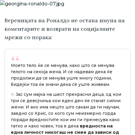
Вереницата на Роналдо не остана имуна на
коментарите и возврати на социјалните
мрежи со порака:
Моето тело ќе се менува, како што се менува
телото на секоја жена. И се надевам дека ќе
продолжи да се менува уште многу години,
бидејќи тоа ќе значи дека сè уште живеам.
✨ Јас сум мајка на шест прекрасни деца, од кои
три се девојчиња кои еден ден ќе станат силни
жени. И ако има нешто што сакам да ги научам,
заедно со Крис, со кого сум неизмерно горда
поради вредностите кои им ги пренесува како
татко и како човек, тоа е дека
вредноста на
една личност никогаш не смее да зависи од