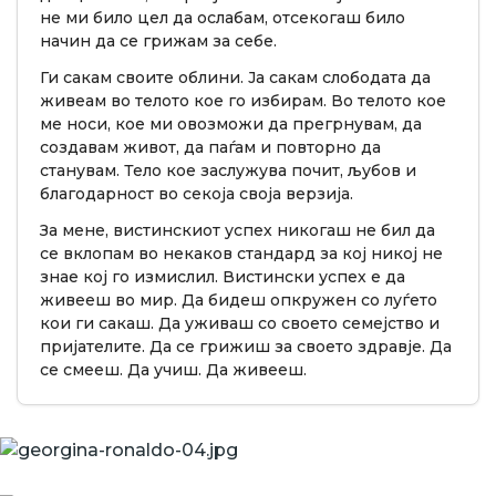
не ми било цел да ослабам, отсекогаш било
начин да се грижам за себе.
Ги сакам своите облини. Ја сакам слободата да
живеам во телото кое го избирам. Во телото кое
ме носи, кое ми овозможи да прегрнувам, да
создавам живот, да паѓам и повторно да
станувам. Тело кое заслужува почит, љубов и
благодарност во секоја своја верзија.
За мене, вистинскиот успех никогаш не бил да
се вклопам во некаков стандард за кој никој не
знае кој го измислил. Вистински успех е да
живееш во мир. Да бидеш опкружен со луѓето
кои ги сакаш. Да уживаш со своето семејство и
пријателите. Да се грижиш за своето здравје. Да
се смееш. Да учиш. Да живееш.