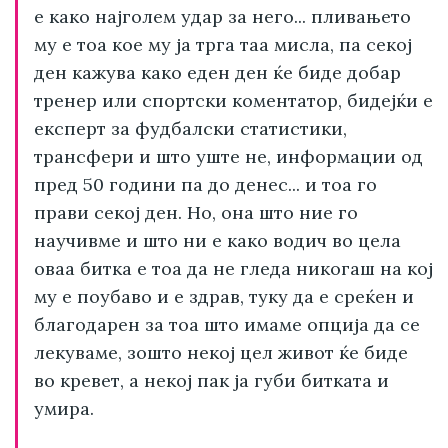
е како најголем удар за него... пливањето
му е тоа кое му ја трга таа мисла, па секој
ден кажува како еден ден ќе биде добар
тренер или спортски коментатор, бидејќи е
експерт за фудбалски статистики,
трансфери и што уште не, информации од
пред 50 години па до денес... и тоа го
прави секој ден. Но, она што ние го
научивме и што ни е како водич во цела
оваа битка е тоа да не гледа никогаш на кој
му е поубаво и е здрав, туку да е среќен и
благодарен за тоа што имаме опција да се
лекуваме, зошто некој цел живот ќе биде
во кревет, а некој пак ја губи битката и
умира.