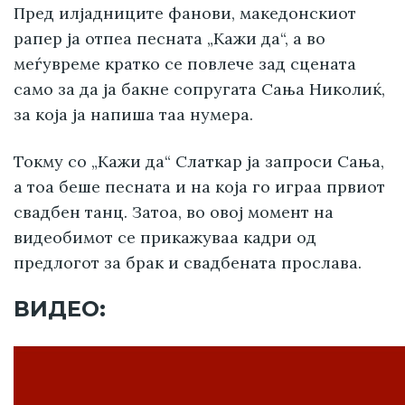
Пред илјадниците фанови, македонскиот
рапер ја отпеа песната „Кажи да“, а во
меѓувреме кратко се повлече зад сцената
само за да ја бакне сопругата Сања Николиќ,
за која ја напиша таа нумера.
Токму со „Кажи да“ Слаткар ја запроси Сања,
а тоа беше песната и на која го играа првиот
свадбен танц. Затоа, во овој момент на
видеобимот се прикажуваа кадри од
предлогот за брак и свадбената прослава.
ВИДЕО: