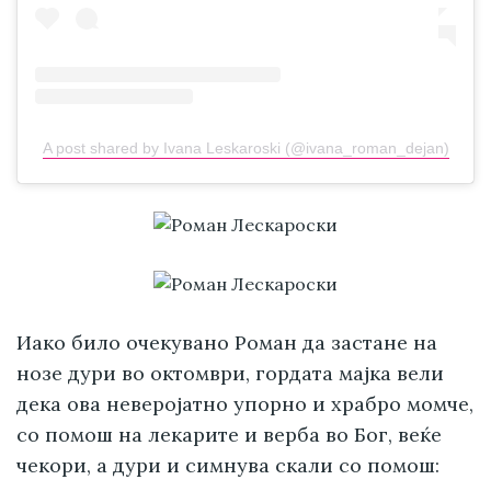
A post shared by Ivana Leskaroski (@ivana_roman_dejan)
Иако било очекувано Роман да застане на
нозе дури во октомври, гордата мајка вели
дека ова неверојатно упорно и храбро момче,
со помош на лекарите и верба во Бог, веќе
чекори, а дури и симнува скали со помош: