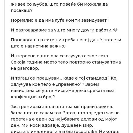
живее со љубов. Што повеќе би можела да
посакаш?
Нормално е да има луѓе кои ти завидуваат.“
И разговаравме за уште многу други работи. 🩷
Понекогаш на сите ни треба некој да нè потсети
што е навистина важно.
Интересно е што ова се случува секое лето.
Секоја година моето тело повторно станува тема
на разговор.
И тогаш се прашувам... каде е тој стандард? Кој
одлучува кое тело е „правилно“? Зарем
навистина сè уште мислиме дека среќата има
конфекциски број?
Јас тренирам затоа што тоа ме прави среќна.
Затоа што го сакам тоа. Затоа што тој еден час во
теретана е еден од најубавите делови од мојот
ден. Ми носи здравје, душевен мир,
дисциплина, енергија и благосостојба. Никогаш