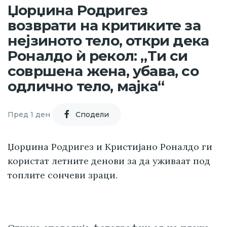
Џорџина Родригез
возврати на критиките за
нејзиното тело, откри дека
Роналдо ѝ рекол: „Ти си
совршена жена, убава, со
одлично тело, мајка“
Пред 1 ден
Cподели
Џорџина Родригез и Кристијано Роналдо ги
користат летните денови за да уживаат под
топлите сончеви зраци.