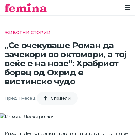
ЖИВОТНИ СТОРИИ
„Се очекуваше Роман да
зачекори во октомври, а тој
веќе е на нозе“: Храбриот
борец од Охрид е
вистинско чудо
Пред 1 месец
Cподели
Роман Лескароски повторно застана на нозе