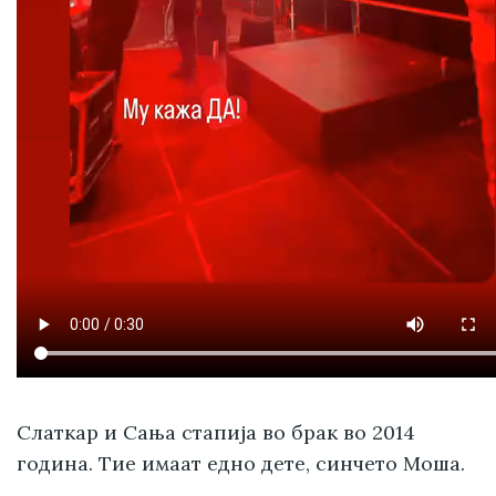
Слаткар и Сања стапија во брак во 2014
година. Тие имаат едно дете, синчето Моша.