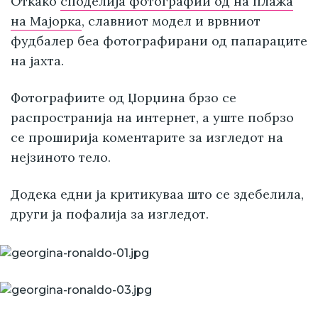
Откако
споделија фотографии од на плажа
на Мајорка
, славниот модел и врвниот
фудбалер беа фотографирани од папараците
на јахта.
Фотографиите од Џорџина брзо се
распространија на интернет, а уште побрзо
се проширија коментарите за изгледот на
нејзиното тело.
Додека едни ја критикуваа што се здебелила,
други ја пофалија за изгледот.