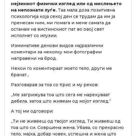
нејзиниот физички изглед или од мислењето
на непознати луѓе.
Таа мала доза позитивна
психологија која секој ден се трудам да им ја
пренесам ним, ми помага и мене самата да
останам на вистинскиот пат во овој свет
исполнет со илузии.
Изминативе денови видов најразлични
коментари за неколку мои фотографии
направени на брод.
Некои го коментираат моето тело, други ме
бранат...
Разговарав за тоа со Крис и му реков:
„Ме загрижува тоа што сега ме нарекуваат
дебела, затоа што живеам од мојот изглед.“
А тој ми одговори:
„Ти не живееш од твојот изглед. Ти живееш од
тоа што си. Совршена жена. Убава, со прекрасно
тело, мајка, добар човек, успешна и жена што