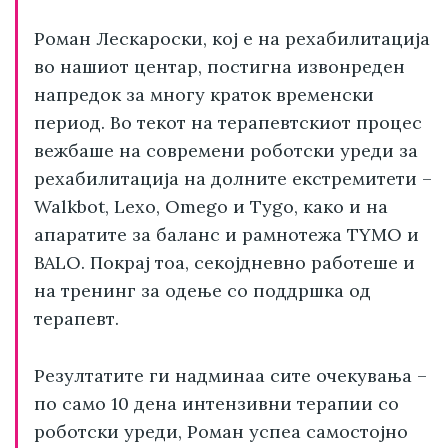
Роман Лескароски, кој е на рехабилитација
во нашиот центар, постигна извонреден
напредок за многу краток временски
период. Во текот на терапевтскиот процес
вежбаше на современи роботски уреди за
рехабилитација на долните екстремитети –
Walkbot, Lexo, Omego и Tygo, како и на
апаратите за баланс и рамнотежа TYMO и
BALO. Покрај тоа, секојдневно работеше и
на тренинг за одење со поддршка од
терапевт.
Резултатите ги надминаа сите очекувања –
по само 10 дена интензивни терапии со
роботски уреди, Роман успеа самостојно