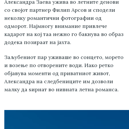
Александра Заева ужива во летните денови
со својот партнер Филип Арсов и сподели
неколку романтични фотографии од
одморот. Најмногу внимание привлече
кадарот на кој таа нежно го бакнува во образ
додека позираат на јахта.
Заљубениот пар уживаше во сонцето, морето
и возење по отворените води. Иако ретко
објавува моменти од приватниот живот,
Александра на следбениците им дозволи
малку да ѕирнат во нивната летна романса.