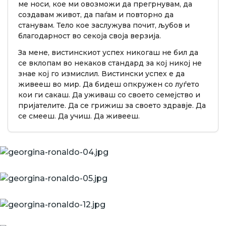
ме носи, кое ми овозможи да прегрнувам, да
создавам живот, да паѓам и повторно да
станувам. Тело кое заслужува почит, љубов и
благодарност во секоја своја верзија.
За мене, вистинскиот успех никогаш не бил да
се вклопам во некаков стандард за кој никој не
знае кој го измислил. Вистински успех е да
живееш во мир. Да бидеш опкружен со луѓето
кои ги сакаш. Да уживаш со своето семејство и
пријателите. Да се грижиш за своето здравје. Да
се смееш. Да учиш. Да живееш.