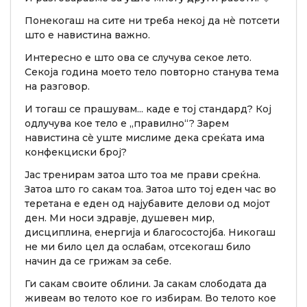
Понекогаш на сите ни треба некој да нè потсети
што е навистина важно.
Интересно е што ова се случува секое лето.
Секоја година моето тело повторно станува тема
на разговор.
И тогаш се прашувам... каде е тој стандард? Кој
одлучува кое тело е „правилно“? Зарем
навистина сè уште мислиме дека среќата има
конфекциски број?
Јас тренирам затоа што тоа ме прави среќна.
Затоа што го сакам тоа. Затоа што тој еден час во
теретана е еден од најубавите делови од мојот
ден. Ми носи здравје, душевен мир,
дисциплина, енергија и благосостојба. Никогаш
не ми било цел да ослабам, отсекогаш било
начин да се грижам за себе.
Ги сакам своите облини. Ја сакам слободата да
живеам во телото кое го избирам. Во телото кое