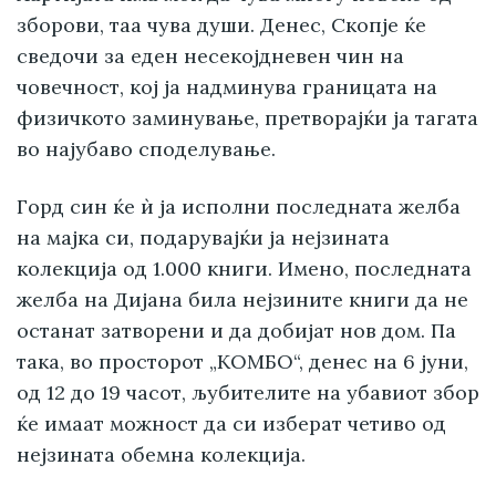
зборови, таа чува души. Денес, Скопје ќе
сведочи за еден несекојдневен чин на
човечност, кој ја надминува границата на
физичкото заминување, претворајќи ја тагата
во најубаво споделување.
Горд син ќе ѝ ја исполни последната желба
на мајка си, подарувајќи ја нејзината
колекција од 1.000 книги. Имено, последната
желба на Дијана била нејзините книги да не
останат затворени и да добијат нов дом. Па
така, во просторот „КОМБО“, денес на 6 јуни,
од 12 до 19 часот, љубителите на убавиот збор
ќе имаат можност да си изберат четиво од
нејзината обемна колекција.