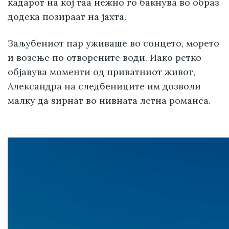
кадарот на кој таа нежно го бакнува во образ
додека позираат на јахта.
Заљубениот пар уживаше во сонцето, морето
и возење по отворените води. Иако ретко
објавува моменти од приватниот живот,
Александра на следбениците им дозволи
малку да ѕирнат во нивната летна романса.