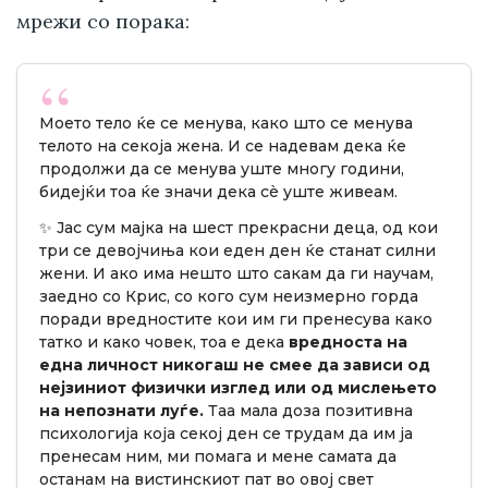
мрежи со порака:
Моето тело ќе се менува, како што се менува
телото на секоја жена. И се надевам дека ќе
продолжи да се менува уште многу години,
бидејќи тоа ќе значи дека сè уште живеам.
✨ Јас сум мајка на шест прекрасни деца, од кои
три се девојчиња кои еден ден ќе станат силни
жени. И ако има нешто што сакам да ги научам,
заедно со Крис, со кого сум неизмерно горда
поради вредностите кои им ги пренесува како
татко и како човек, тоа е дека
вредноста на
една личност никогаш не смее да зависи од
нејзиниот физички изглед или од мислењето
на непознати луѓе.
Таа мала доза позитивна
психологија која секој ден се трудам да им ја
пренесам ним, ми помага и мене самата да
останам на вистинскиот пат во овој свет