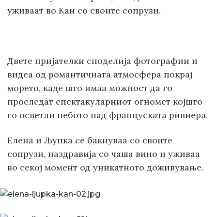
уживаат во Кан со своите сопрузи.
Двете пријателки споделија фотографии и
видеа од романтичната атмосфера покрај
морето, каде што имаа можност да го
проследат спектакуларниот огномет којшто
го осветли небото над француската ривиера.
Елена и Љупка се бакнуваа со своите
сопрузи, наздравија со чаша вино и уживаа
во секој момент од уникатното доживување.