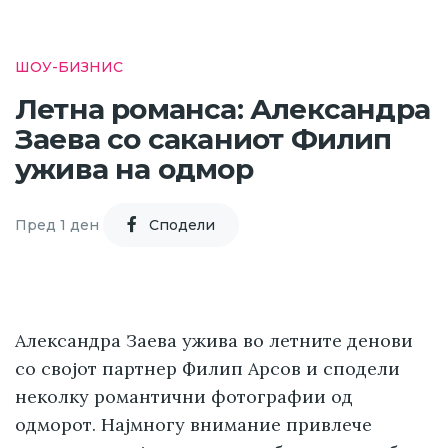
ШОУ-БИЗНИС
Летна романса: Александра
Заева со саканиот Филип
ужива на одмор
Пред 1 ден
Cподели
Александра Заева ужива во летните денови
со својот партнер Филип Арсов и сподели
неколку романтични фотографии од
одморот. Најмногу внимание привлече