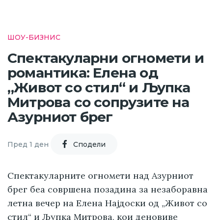
ШОУ-БИЗНИС
Спектакуларни огномети и
романтика: Елена од
„Живот со стил“ и Љупка
Митрова со сопрузите на
Азурниот брег
Пред 1 ден
Cподели
Спектакуларните огномети над Азурниот
брег беа совршена позадина за незаборавна
летна вечер на Елена Најдоски од „Живот со
стил“ и Љупка Митрова, кои деновиве