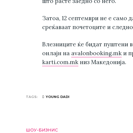
што расте заедно со него.
Затоа, 12 септември не е само д
среќаваат почетоците и следно
Влезниците ќе бидат пуштени во
онлајн на
avalonbooking.mk
и п
karti.com.mk
низ Македонија.
TAGS
YOUNG DADI
ШОУ-БИЗНИС