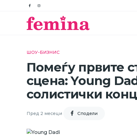
ШОУ-БИЗНИС
Помеѓу првите с
сцена: Young Dad
солистички кон
Пред 2 месеци
Cподели