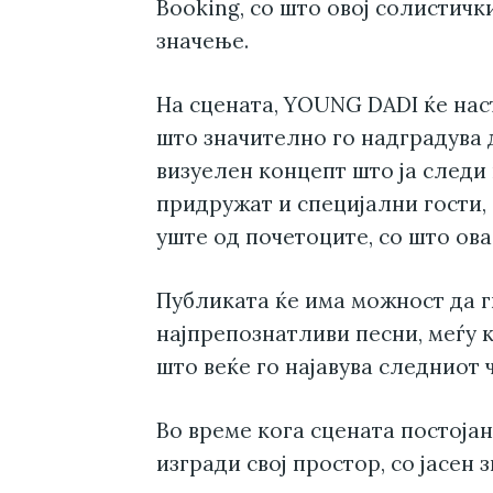
Booking, со што овој солистич
значење.
На сцената, YOUNG DADI ќе наст
што значително го надградува
визуелен концепт што ја следи 
придружат и специјални гости,
уште од почетоците, со што ова
Публиката ќе има можност да г
најпрепознатливи песни, меѓу к
што веќе го најавува следниот 
Во време кога сцената постоја
изгради свој простор, со јасен 