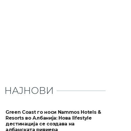
НАЈНОВИ
Green Coast го носи Nammos Hotels &
Resorts во Албанија: Нова lifestyle
дестинација се создава на
албанската ривиера