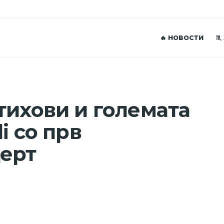
🔥 НОВОСТИ
♏
тихови и големата
i со прв
церт