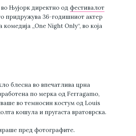
 во Њујорк директно од
фестивалот
го придружува 36-годишниот актер
комедија „One Night Only“, во која
кло блесна во впечатлива црна
зработена по мерка од Ferragamo,
уваше во темносин костум од Louis
олта кошула и пругаста вратоврска.
ираше пред фотографите.