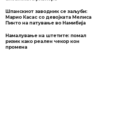
Шпанскиот заводник се заљуби:
Марио Касас со девојката Мелиса
Пинто на патување во Намибија
Намалување на штетите: помал
ризик како реален чекор кон
промена