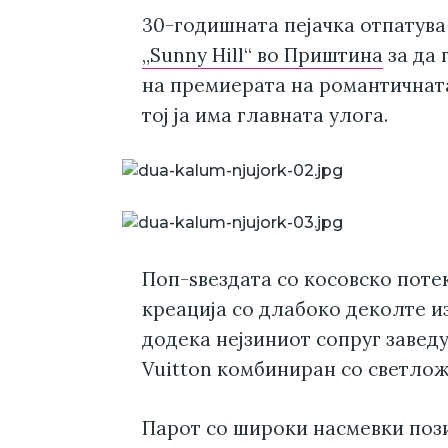
30-годишната пејачка отпатува
„Sunny Hill“ во Приштина
за да 
на премиерата на романтичната 
тој ја има главната улога.
Поп-ѕвездата со косовско поте
креација со длабоко деколте и
додека нејзиниот сопруг завед
Vuitton комбиниран со светлож
Парот со широки насмевки поз