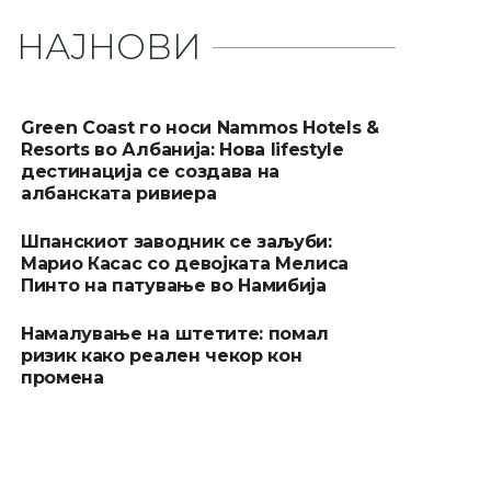
НАЈНОВИ
Green Coast го носи Nammos Hotels &
Resorts во Албанија: Нова lifestyle
дестинација се создава на
албанската ривиера
Шпанскиот заводник се заљуби:
Марио Касас со девојката Мелиса
Пинто на патување во Намибија
Намалување на штетите: помал
ризик како реален чекор кон
промена