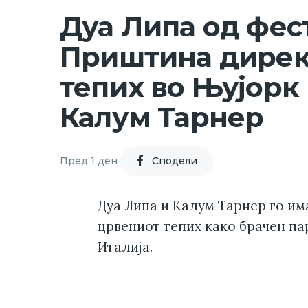
Дуа Липа од фес
Приштина дирек
тепих во Њујорк 
Калум Тарнер
Пред 1 ден
Cподели
Дуа Липа и Калум Тарнер го им
црвениот тепих како брачен па
Италија.