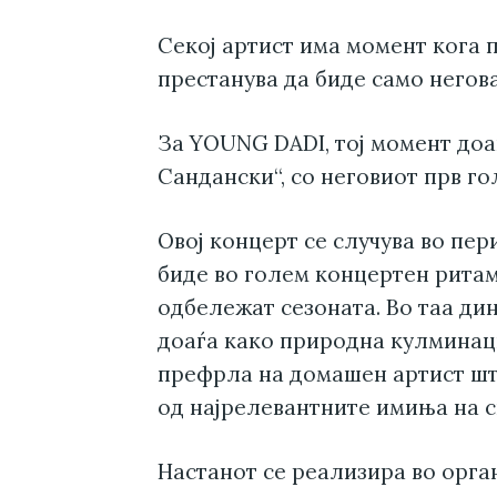
Секој артист има момент кога 
престанува да биде само негова
За YOUNG DADI, тој момент доаѓ
Сандански“, со неговиот прв г
Овој концерт се случува во пе
биде во голем концертен ритам,
одбележат сезоната. Во таа ди
доаѓа како природна кулминаци
префрла на домашен артист шт
од најрелевантните имиња на с
Настанот се реализира во орган