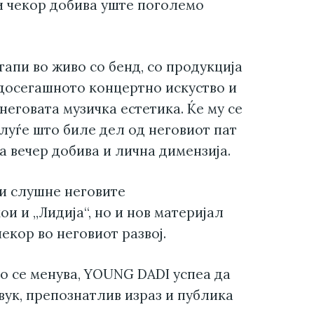
ки чекор добива уште поголемо
апи во живо со бенд, со продукција
 досегашното концертно искуство и
неговата музичка естетика. Ќе му се
 луѓе што биле дел од неговиот пат
а вечер добива и лична димензија.
и слушне неговите
ои и „Лидија“, но и нов материјал
чекор во неговиот развој.
но се менува, YOUNG DADI успеа да
звук, препознатлив израз и публика