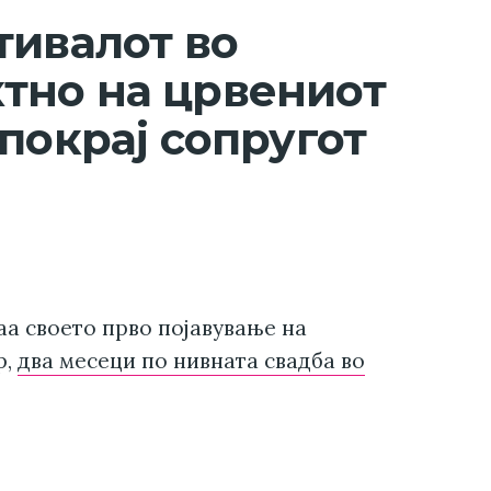
тивалот во
тно на црвениот
покрај сопругот
аа своето прво појавување на
р,
два месеци по нивната свадба во