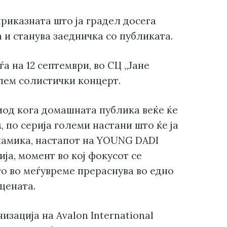
приказната што ја градел досега
 и станува заедничка со публиката.
а на 12 септември, во СЦ „Јане
олем солистички концерт.
риод кога домашната публика веќе ќе
 по серија големи настани што ќе ја
намика, настапот на YOUNG DADI
ја, момент во кој фокусот се
о во меѓувреме прераснува во едно
цената.
изација на Avalon International