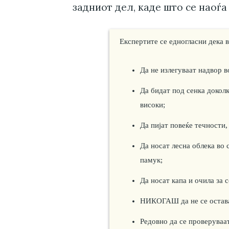
задниот дел, каде што се наоѓа
Експертите се едногласни дека в
Да не излегуваат надвор в
Да бидат под сенка докол
високи;
Да пијат повеќе течности,
Да носат лесна облека во с
памук;
Да носат капа и очила за с
НИКОГАШ да не се остава
Редовно да се проверуваат