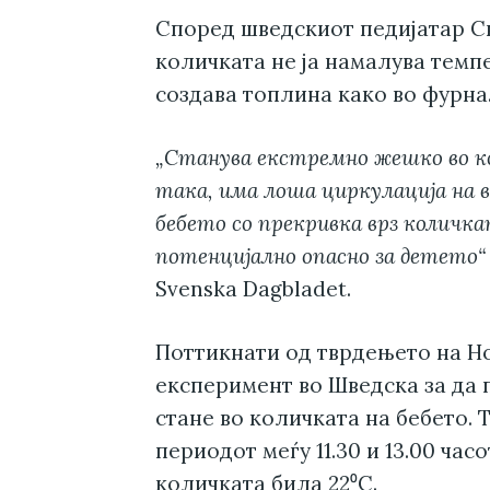
Според шведскиот педијатар С
количката не ја намалува темпе
создава топлина како во фурна
„Станува екстремно жешко во к
така, има лоша циркулација на в
бебето со прекривка врз количка
потенцијално опасно за детето“
Svenska Dagbladet.
Поттикнати од тврдењето на Но
експеримент во Шведска за да
стане во количката на бебето. 
периодот меѓу 11.30 и 13.00 час
количката била 22⁰C.