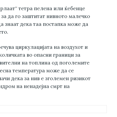
рлаат“ тетра пелена или ќебенце
 за да го заштитат нивното малечко
да знаат дека таа постапка може да
ето.
речува циркулацијата на воздухот и
 количката во опасни граници за
твителни на топлина од поголемите
лесна температура може да се
начи дека за нив е зголемен ризикот
индром на ненадејна смрт на