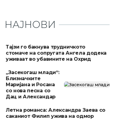
НАЈНОВИ
Тајзи го бакнува трудничкото
стомаче на сопругата Ангела додека
уживаат во убавините на Охрид
„Засекогаш млади“:
Близначките
Маријана и Росана
со нова песна со
Дац и Александар
Летна романса: Александра Заева со
саканиот Филип ужива на одмор