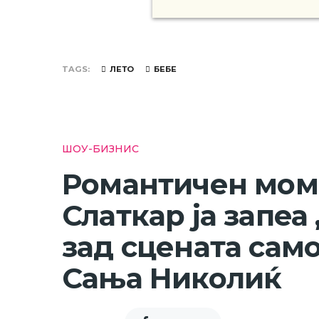
TAGS
ЛЕТО
БЕБЕ
ШОУ-БИЗНИС
Романтичен моме
Слаткар ја запеа
зад сцената само
Сања Николиќ