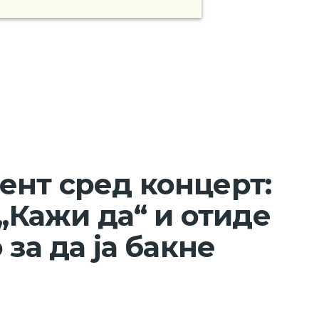
нт сред концерт:
 „Кажи да“ и отиде
 за да ја бакне