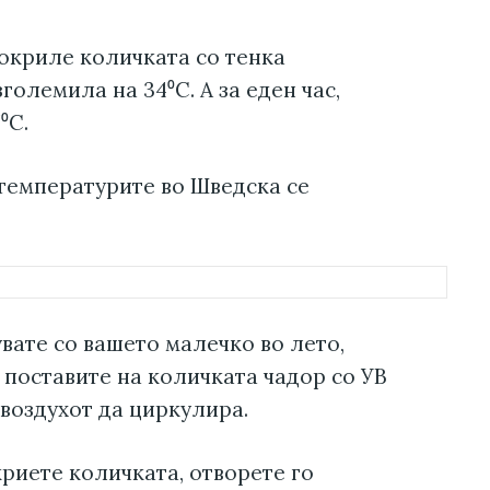
покриле количката со тенка
големила на 34⁰C. А за еден час,
⁰C.
 температурите во Шведска се
увате со вашето малечко во лето,
 поставите на количката чадор со УВ
 воздухот да циркулира.
криете количката, отворете го