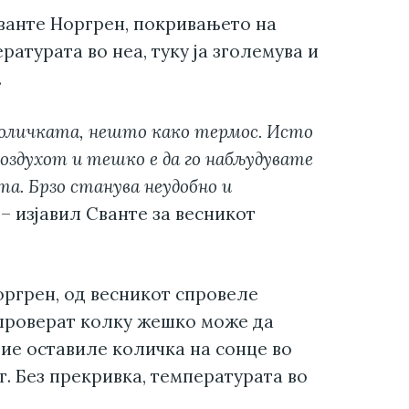
ванте Норгрен, покривањето на
ратурата во неа, туку ја зголемува и
.
оличката, нешто како термос. Исто
оздухот и тешко е да го набљудувате
та. Брзо станува неудобно и
– изјавил Сванте за весникот
ргрен, од весникот спровеле
 проверат колку жешко може да
Тие оставиле количка на сонце во
от. Без прекривка, температурата во