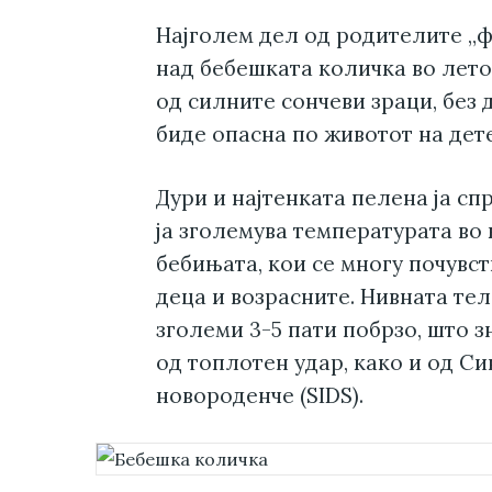
Најголем дел од родителите „ф
над бебешката количка во лето
од силните сончеви зраци, без 
биде опасна по животот на дет
Дури и најтенката пелена ја сп
ја зголемува температурата во
бебињата, кои се многу почувс
деца и возрасните. Нивната те
зголеми 3-5 пати побрзо, што з
од топлотен удар, како и од С
новороденче (SIDS).