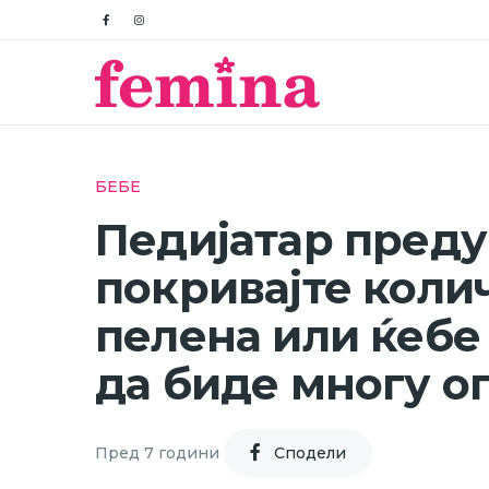
БЕБЕ
Педијатар преду
покривајте колич
пелена или ќебе 
да биде многу о
Пред 7 години
Cподели