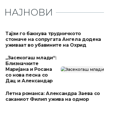
НАЈНОВИ
Тајзи го бакнува трудничкото
стомаче на сопругата Ангела додека
уживаат во убавините на Охрид
„Засекогаш млади“:
Близначките
Маријана и Росана
со нова песна со
Дац и Александар
Летна романса: Александра Заева со
саканиот Филип ужива на одмор