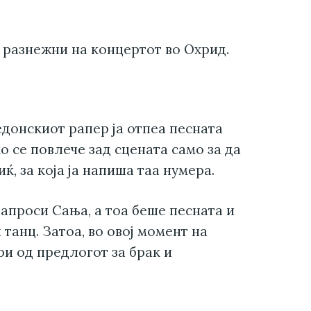
разнежни на концертот во Охрид.
донскиот рапер ја отпеа песната
ко се повлече зад сцената само за да
ќ, за која ја напиша таа нумера.
запроси Сања, а тоа беше песната и
 танц. Затоа, во овој момент на
и од предлогот за брак и