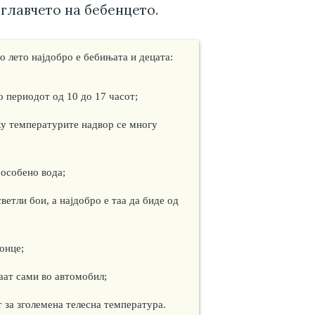
 главчето на бебенцето.
о лето најдобро е бебињата и децата:
о периодот од 10 до 17 часот;
ку температурите надвор се многу
 особено вода;
ветли бои, а најдобро е таа да биде од
онце;
ат сами во автомобил;
 за зголемена телесна температура.