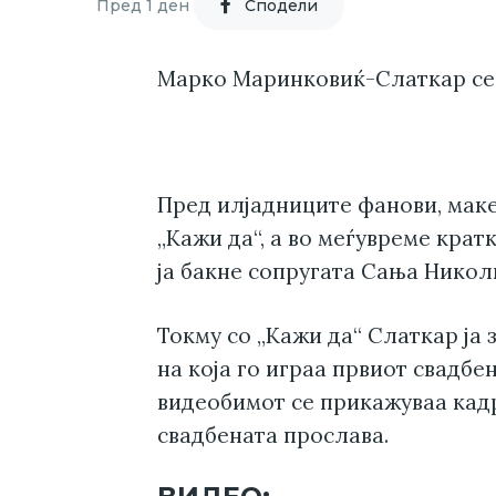
Пред 1 ден
Cподели
Марко Маринковиќ-Слаткар се 
Пред илјадниците фанови, маке
„Кажи да“, а во меѓувреме крат
ја бакне сопругата Сања Николи
Токму со „Кажи да“ Слаткар ја 
на која го играа првиот свадбен
видеобимот се прикажуваа кадр
свадбената прослава.