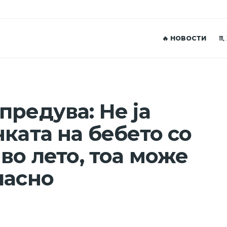
🔥 НОВОСТИ
♏
предува: Не ја
ката на бебето со
во лето, тоа може
пасно