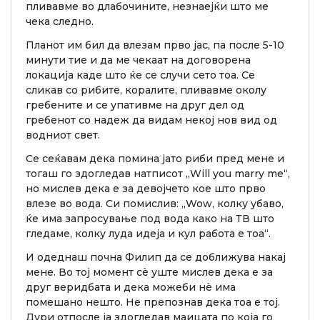
пливавме во длабочините, незнаејќи што ме
чека следно.
Планот им бил да влезам прво јас, па после 5-10
минути тие и да ме чекаат на договорена
локација каде што ќе се случи сето тоа. Се
сликав со рибите, коралите, пливавме околу
гребените и се упативме на друг дел од
гребенот со надеж да видам некој нов вид од
водниот свет.
Се сеќавам дека помина јато риби пред мене и
тогаш го здогледав натписот „Will you marry me“,
но мислев дека е за девојчето кое што прво
влезе во вода. Си помислив: „Wow, колку убаво,
ќе има запросување под вода како на ТВ што
гледаме, колку луда идеја и кул работа е тоа“.
И одеднаш почна Филип да се доближува накај
мене. Во тој момент сè уште мислев дека е за
друг веридбата и дека можеби нè има
помешано нешто. Не препознав дека тоа е тој.
Дури отпосле ја здогледав маицата по која го