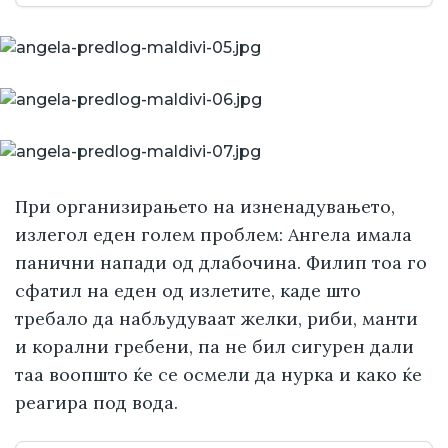
При организирањето на изненадувањето,
излегол еден голем проблем: Ангела имала
панични напади од длабочина. Филип тоа го
сфатил на еден од излетите, каде што
требало да набљудуваат желки, риби, манти
и корални гребени, па не бил сигурен дали
таа воопшто ќе се осмели да нурка и како ќе
реагира под вода.