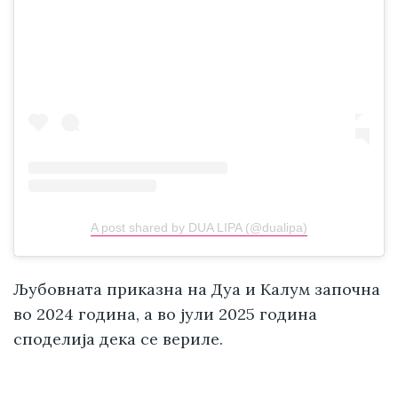
A post shared by DUA LIPA (@dualipa)
Љубовната приказна на Дуа и Калум започна
во 2024 година, а во јули 2025 година
споделија дека се вериле.