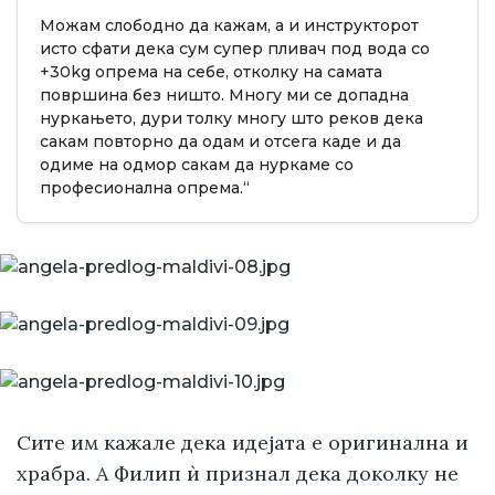
Можам слободно да кажам, а и инструкторот
исто сфати дека сум супер пливач под вода со
+30kg опрема на себе, отколку на самата
површина без ништо. Многу ми се допадна
нуркањето, дури толку многу што реков дека
сакам повторно да одам и отсега каде и да
одиме на одмор сакам да нуркаме со
професионална опрема.“
Сите им кажале дека идејата е оригинална и
храбра. А Филип ѝ признал дека доколку не