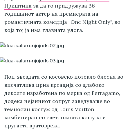
Приштина
за да го придружува 36-
годишниот актер на премиерата на
романтичната комедија „One Night Only“, во
која тој ја има главната улога.
Поп-ѕвездата со косовско потекло блесна во
впечатлива црна креација со длабоко
деколте изработена по мерка од Ferragamo,
додека нејзиниот сопруг заведуваше во
темносин костум од Louis Vuitton
комбиниран со светложолта кошула и
пругаста вратоврска.