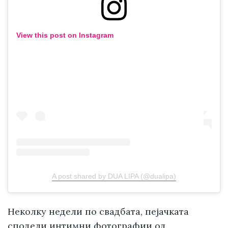
View this post on Instagram
A post shared by DUA LIPA (@dualipa)
Неколку недели по свадбата, пејачката
сподели интимни фотографии од