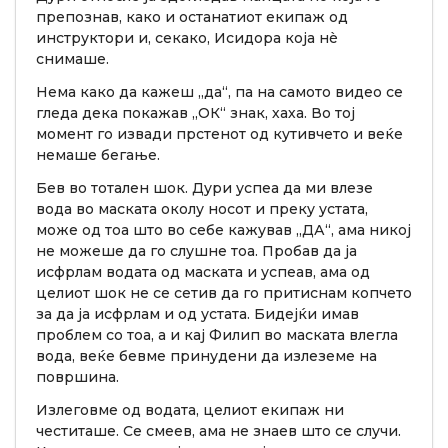
препознав, како и останатиот екипаж од
инструктори и, секако, Исидора која нè
снимаше.
Нема како да кажеш „да“, па на самото видео се
гледа дека покажав „ОК“ знак, хаха. Во тој
момент го извади прстенот од кутивчето и веќе
немаше бегање.
Бев во тотален шок. Дури успеа да ми влезе
вода во маската околу носот и преку устата,
може од тоа што во себе кажував „ДА“, ама никој
не можеше да го слушне тоа. Пробав да ја
исфрлам водата од маската и успеав, ама од
целиот шок не се сетив да го притиснам копчето
за да ја исфрлам и од устата. Бидејќи имав
проблем со тоа, а и кај Филип во маската влегла
вода, веќе бевме принудени да излеземе на
површина.
Излеговме од водата, целиот екипаж ни
честиташе. Се смеев, ама не знаев што се случи.