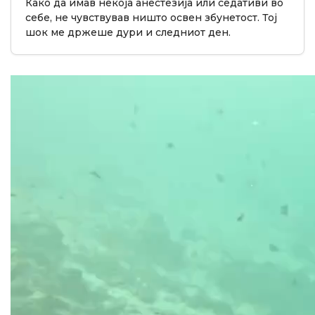
Како да имав некоја анестезија или седативи во
себе, не чувствував ништо освен збунетост. Тој
шок ме држеше дури и следниот ден.