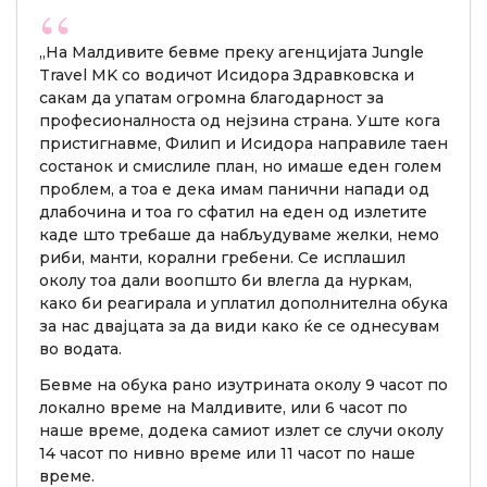
„На Малдивите бевме преку агенцијата Jungle
Travel MK со водичот Исидора Здравковска и
сакам да упатам огромна благодарност за
професионалноста од нејзина страна. Уште кога
пристигнавме, Филип и Исидора направиле таен
состанок и смислиле план, но имаше еден голем
проблем, а тоа е дека имам панични напади од
длабочина и тоа го сфатил на еден од излетите
каде што требаше да набљудуваме желки, немо
риби, манти, корални гребени. Се исплашил
околу тоа дали воопшто би влегла да нуркам,
како би реагирала и уплатил дополнителна обука
за нас двајцата за да види како ќе се однесувам
во водата.
Бевме на обука рано изутрината околу 9 часот по
локално време на Малдивите, или 6 часот по
наше време, додека самиот излет се случи околу
14 часот по нивно време или 11 часот по наше
време.