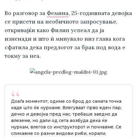
Во разговор за
Фемина
, 25-годишната девојка
се присети на необичното запросување,
откривајќи како Филип успеал да ја
изненади и што ѝ минувало низ глава кога
сфатила дека предлогот за брак под вода е
токму за неа.
Доаѓа моментот, одиме со брод до самата точка
каде што ќе нуркаме. Влегуваат прво еден пар,
дечко и девојка пред нас, требаше заедно да
влеземе, но дали од сета возбуда дека ќе
нуркам, влегов со инструкторот и почнавме. Се
сликавме со разни видови риби, корали,