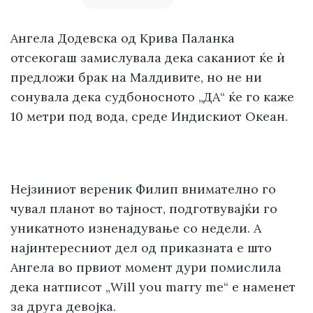
Ангела Додевска од Крива Паланка
отсекогаш замислувала дека саканиот ќе ѝ
предложи брак на Малдивите, но не ни
сонувала дека судбоносното „ДА“ ќе го каже
10 метри под вода, среде Индискиот Океан.
Нејзиниот вереник Филип внимателно го
чувал планот во тајност, подготвувајќи го
уникатното изненадување со недели. А
најинтересниот дел од приказната е што
Ангела во првиот момент дури помислила
дека натписот „Will you marry me“ е наменет
за друга девојка.