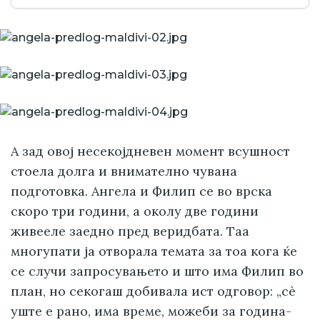
А зад овој несекојдневен момент всушност
стоела долга и внимателно чувана
подготовка. Ангела и Филип се во врска
скоро три години, а околу две години
живееле заедно пред веридбата. Таа
многупати ја отворала темата за тоа кога ќе
се случи запросувањето и што има Филип во
план, но секогаш добивала ист одговор: „сè
уште е рано, има време, можеби за година-