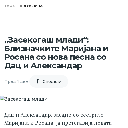
TAGS
ДУА ЛИПА
„Засекогаш млади“:
Близначките Маријана и
Росана со нова песна со
Дац и Александар
Пред 1 ден
Cподели
Дац и Александар, заедно со сестрите
Маријана и Росана, ја претставија новата