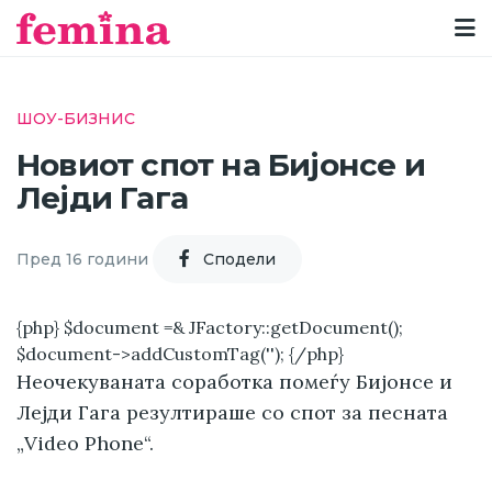
ШОУ-БИЗНИС
Новиот спот на Бијонсе и
Лејди Гага
Пред 16 години
Cподели
{php} $document =& JFactory::getDocument();
$document->addCustomTag('
'); {/php}
Неочекуваната соработка помеѓу Бијонсе и
Лејди Гага резултираше со спот за песната
„Video Phone“.