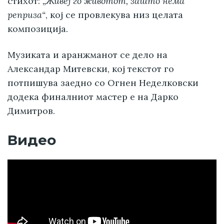
стихот:
„Живеј го животот, зашто нема
реприза“
, кој се провлекува низ целата
композиција.
Музиката и аранжманот се дело на
Александар Митевски, кој текстот го
потпишува заедно со Огнен Неделковски
додека финалниот мастер е на Дарко
Димитров.
Видео