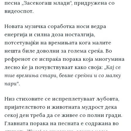
песна „Засекогаш млади“, придружена со
видеоспот.
Новата музичка соработка носи ведра
енергија и силна доза носталгија,
потсетувајќи на времињата кога малите
нешта биле доволни за голема среќа. Во
рефренот се испраќа порака која многумина
лесно ќе ја почувствуваат како своја:
„Кај се
тие времиња стари, бевме среќни и со малку
пари“
.
Низ стиховите се испреплетуваат љубовта,
пријателството и животната мудрост дека
секој ден треба да се живее со полни гради.
Главната порака на песната е содржана во