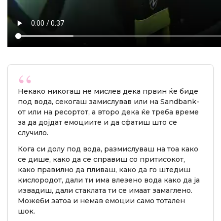
Некако никогаш не мислев дека првин ќе биде
под вода, секогаш замислував или на Sandbank-
от или на ресортот, а второ дека ќе треба време
за да дојдат емоциите и да сфатиш што се
случило.
Кога си долу под вода, размислуваш на тоа како
се дише, како да се справиш со притисокот,
како правилно да пливаш, како да го штедиш
кислородот, дали ти има влезено вода како да ја
извадиш, дали стаклата ти се имаат замаглено.
Можеби затоа и немав емоции само тотален
шок.