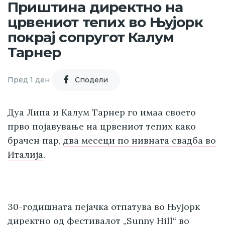
Приштина директно на
црвениот тепих во Њујорк
покрај сопругот Калум
Тарнер
Пред 1 ден
Cподели
Дуа Липа и Калум Тарнер го имаа своето
прво појавување на црвениот тепих како
брачен пар,
два месеци по нивната свадба во
Италија.
30-годишната пејачка отпатува во Њујорк
директно од
фестивалот „Sunny Hill“ во