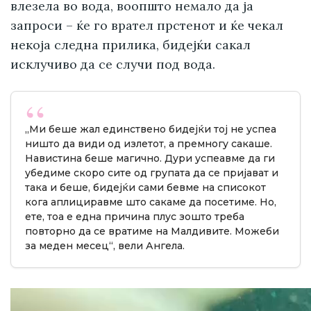
влезела во вода, воопшто немало да ја
запроси – ќе го врател прстенот и ќе чекал
некоја следна прилика, бидејќи сакал
исклучиво да се случи под вода.
„Ми беше жал единствено бидејќи тој не успеа
ништо да види од излетот, а премногу сакаше.
Навистина беше магично. Дури успеавме да ги
убедиме скоро сите од групата да се пријават и
така и беше, бидејќи сами бевме на списокот
кога аплициравме што сакаме да посетиме. Но,
ете, тоа е една причина плус зошто треба
повторно да се вратиме на Малдивите. Можеби
за меден месец“, вели Ангела.