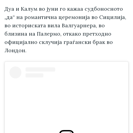
Дуа и Калум во јуни го кажаа судбоносното
„да“ на романтична церемонија во Сицилија,
во историската вила Валгуарнера, во
близина на Палермо, откако претходно
официјално склучија граѓански брак во
Лондон.