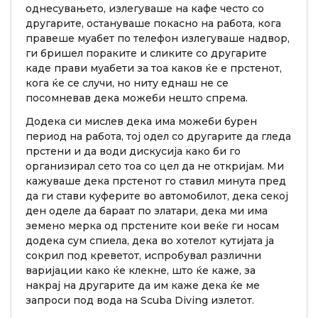
однесувањето, излегуваше на кафе често со
другарите, остануваше покасно на работа, кога
правеше муабет по телефон излегуваше надвор,
ги бришел пораките и сликите со другарите
каде прави муабети за тоа каков ќе е прстенот,
кога ќе се случи, но ниту еднаш не се
посомневав дека можеби нешто спрема.
Додека си мислев дека има можеби бурен
период на работа, тој одел со другарите да гледа
прстени и да води дискусија како би го
организирал сето тоа со цел да не откријам. Ми
кажуваше дека прстенот го ставил минута пред
да ги стави куферите во автомобилот, дека секој
ден оделе да бараат по златари, дека ми има
земено мерка од прстените кои веќе ги носам
додека сум спиела, дека во хотелот кутијата ја
сокрил под креветот, испробувал различни
варијации како ќе клекне, што ќе каже, за
накрај на другарите да им каже дека ќе ме
запроси под вода на Scuba Diving излетот.