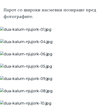
Парот со широки насмевки позираше пред
фотографите.