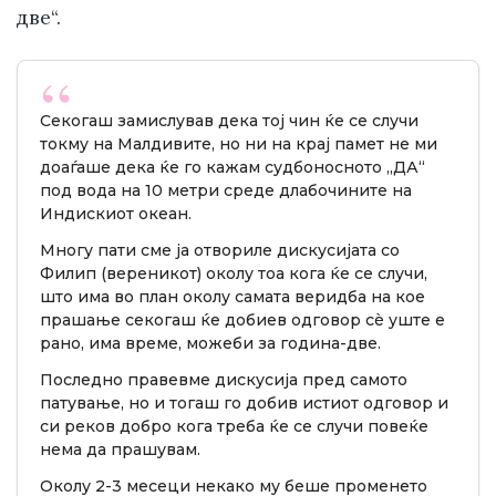
две“.
Секогаш замислував дека тој чин ќе се случи
токму на Малдивите, но ни на крај памет не ми
доаѓаше дека ќе го кажам судбоносното „ДА“
под вода на 10 метри среде длабочините на
Индискиот океан.
Многу пати сме ја отвориле дискусијата со
Филип (вереникот) околу тоа кога ќе се случи,
што има во план околу самата веридба на кое
прашање секогаш ќе добиев одговор сè уште е
рано, има време, можеби за година-две.
Последно правевме дискусија пред самото
патување, но и тогаш го добив истиот одговор и
си реков добро кога треба ќе се случи повеќе
нема да прашувам.
Околу 2-3 месеци некако му беше променето