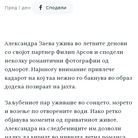
Пред 1 ден
Cподели
Александра Заева ужива во летните денови
со својот партнер Филип Арсов и сподели
неколку романтични фотографии од
одморот. Најмногу внимание привлече
кадарот на кој таа нежно го бакнува во образ
додека позираат на јахта.
Заљубениот пар уживаше во сонцето, морето
и возење по отворените води. Иако ретко
објавува моменти од приватниот живот,
Александра на следбениците им дозволи
малку да ѕирнат во нивната летна романса.