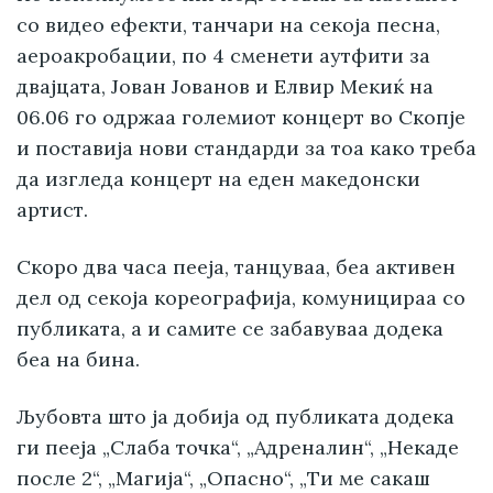
со видео ефекти, танчари на секоја песна,
аероакробации, по 4 сменети аутфити за
двајцата, Јован Јованов и Елвир Мекиќ на
06.06 го одржаа големиот концерт во Скопје
и поставија нови стандарди за тоа како треба
да изгледа концерт на еден македонски
артист.
Скоро два часа пееја, танцуваа, беа активен
дел од секоја кореографија, комуницираа со
публиката, а и самите се забавуваа додека
беа на бина.
Љубовта што ја добија од публиката додека
ги пееја „Слаба точка“, „Адреналин“, „Некаде
после 2“, „Магија“, „Опасно“, „Ти ме сакаш