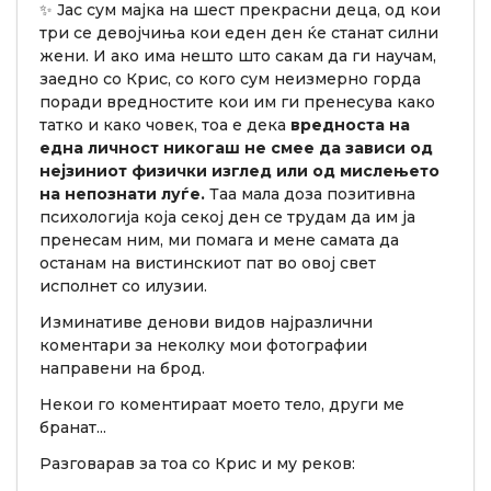
✨ Јас сум мајка на шест прекрасни деца, од кои
три се девојчиња кои еден ден ќе станат силни
жени. И ако има нешто што сакам да ги научам,
заедно со Крис, со кого сум неизмерно горда
поради вредностите кои им ги пренесува како
татко и како човек, тоа е дека
вредноста на
една личност никогаш не смее да зависи од
нејзиниот физички изглед или од мислењето
на непознати луѓе.
Таа мала доза позитивна
психологија која секој ден се трудам да им ја
пренесам ним, ми помага и мене самата да
останам на вистинскиот пат во овој свет
исполнет со илузии.
Изминативе денови видов најразлични
коментари за неколку мои фотографии
направени на брод.
Некои го коментираат моето тело, други ме
бранат...
Разговарав за тоа со Крис и му реков: