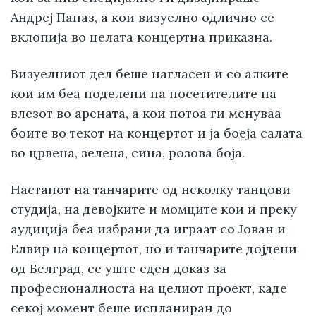
Андреј Папаз, а кои визуелно одлично се
вклопија во целата концертна приказна.
Визуелниот дел беше нагласен и со алките
кои им беа поделени на посетителите на
влезот во арената, а кои потоа ги менуваа
боите во текот на концертот и ја боеја салата
во црвена, зелена, сина, розова боја.
Настапот на танчарите од неколку танцови
студија, на девојките и момците кои и преку
аудиција беа избрани да играат со Јован и
Елвир на концертот, но и танчарите дојдени
од Белград, се уште еден доказ за
професионалноста на целиот проект, каде
секој момент беше испланиран до