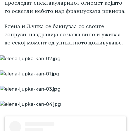
проследат спектакуларниот огномет којшто
го осветли небото над француската ривиера.
Елена и Љупка се бакнуваа со своите
сопрузи, наздравија со чаша вино и уживаа
во секој момент од уникатното доживување.