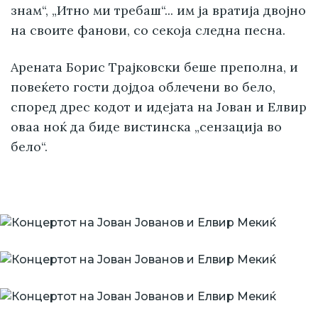
знам“, „Итно ми требаш“... им ја вратија двојно
на своите фанови, со секоја следна песна.
Арената Борис Трајковски беше преполна, и
повеќето гости дојдоа облечени во бело,
според дрес кодот и идејата на Јован и Елвир
оваа ноќ да биде вистинска „сензација во
бело“.