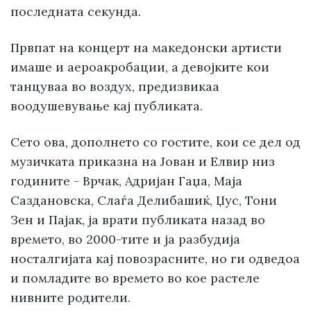
последната секунда.
Првпат на концерт на македонски артисти
имаше и аероакробации, а девојките кои
танцуваа во воздух, предизвикаа
воодушевување кај публиката.
Сето ова, дополнето со гостите, кои се дел од
музичката приказна на Јован и Елвир низ
годините - Врчак, Адријан Гаџа, Маја
Саздановска, Слаѓа Делибашиќ, Џус, Тони
Зен и Пајак, ја врати публиката назад во
времето, во 2000-тите и ја разбудија
носталгијата кај повозрасните, но ги одведоа
и помладите во времето во кое растеле
нивните родители.