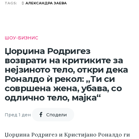
TAGS
АЛЕКСАНДРА ЗАЕВА
ШОУ-БИЗНИС
Џорџина Родригез
возврати на критиките за
нејзиното тело, откри дека
Роналдо ѝ рекол: „Ти си
совршена жена, убава, со
одлично тело, мајка“
Пред 1 ден
Cподели
Џорџина Родригез и Кристијано Роналдо ги