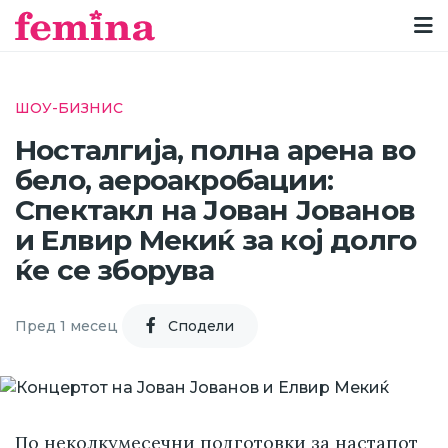
ШОУ-БИЗНИС
Носталгија, полна арена во
бело, аероакробации:
Спектакл на Јован Јованов
и Елвир Мекиќ за кој долго
ќе се зборува
Пред 1 месец
Cподели
По неколкумесечни подготовки за настапот