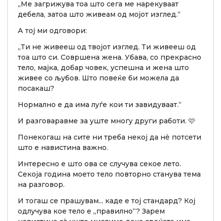
„Ме загрижува тоа што сега ме нарекуваат
дебела, затоа што живеам од мојот изглед.“
А тој ми одговори:
„Ти не живееш од твојот изглед. Ти живееш од
тоа што си. Совршена жена. Убава, со прекрасно
тело, мајка, добар човек, успешна и жена што
живее со љубов. Што повеќе би можела да
посакаш?
Нормално е да има луѓе кои ти завидуваат.“
И разговаравме за уште многу други работи. 🩷
Понекогаш на сите ни треба некој да нè потсети
што е навистина важно.
Интересно е што ова се случува секое лето.
Секоја година моето тело повторно станува тема
на разговор.
И тогаш се прашувам... каде е тој стандард? Кој
одлучува кое тело е „правилно“? Зарем