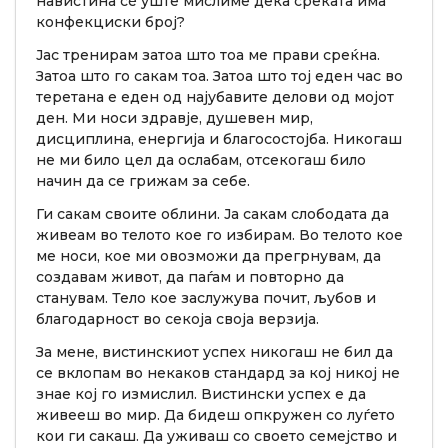
навистина сè уште мислиме дека среќата има
конфекциски број?
Јас тренирам затоа што тоа ме прави среќна.
Затоа што го сакам тоа. Затоа што тој еден час во
теретана е еден од најубавите делови од мојот
ден. Ми носи здравје, душевен мир,
дисциплина, енергија и благосостојба. Никогаш
не ми било цел да ослабам, отсекогаш било
начин да се грижам за себе.
Ги сакам своите облини. Ја сакам слободата да
живеам во телото кое го избирам. Во телото кое
ме носи, кое ми овозможи да прегрнувам, да
создавам живот, да паѓам и повторно да
станувам. Тело кое заслужува почит, љубов и
благодарност во секоја своја верзија.
За мене, вистинскиот успех никогаш не бил да
се вклопам во некаков стандард за кој никој не
знае кој го измислил. Вистински успех е да
живееш во мир. Да бидеш опкружен со луѓето
кои ги сакаш. Да уживаш со своето семејство и