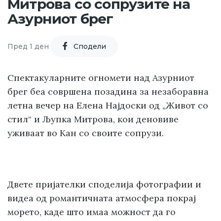
Митрова со сопрузите на
Азурниот брег
Пред 1 ден
Cподели
Спектакуларните огномети над Азурниот
брег беа совршена позадина за незаборавна
летна вечер на Елена Најдоски од „Живот со
стил“ и Љупка Митрова, кои деновиве
уживаат во Кан со своите сопрузи.
Двете пријателки споделија фотографии и
видеа од романтичната атмосфера покрај
морето, каде што имаа можност да го