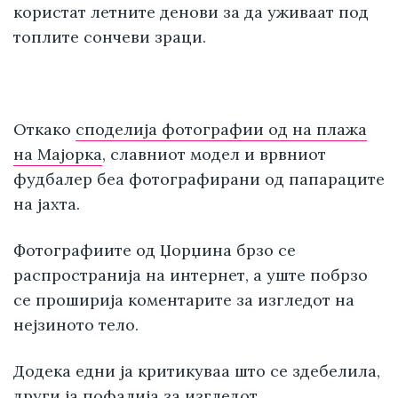
користат летните денови за да уживаат под
топлите сончеви зраци.
Откако
споделија фотографии од на плажа
на Мајорка
, славниот модел и врвниот
фудбалер беа фотографирани од папараците
на јахта.
Фотографиите од Џорџина брзо се
распространија на интернет, а уште побрзо
се проширија коментарите за изгледот на
нејзиното тело.
Додека едни ја критикуваа што се здебелила,
други ја пофалија за изгледот.