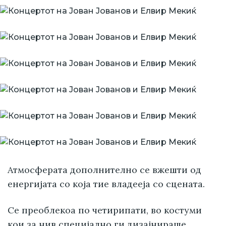
Атмосферата дополнително се вжешти од
енергијата со која тие владееја со сцената.
Се преоблекоа по четирипати, во костуми
кои за нив специјално ги дизајнираше