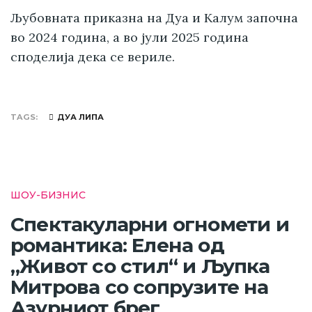
Љубовната приказна на Дуа и Калум започна
во 2024 година, а во јули 2025 година
споделија дека се вериле.
TAGS
ДУА ЛИПА
ШОУ-БИЗНИС
Спектакуларни огномети и
романтика: Елена од
„Живот со стил“ и Љупка
Митрова со сопрузите на
Азурниот брег