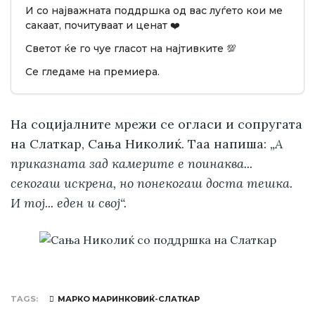
И со најважната поддршка од вас луѓето кои ме
сакаат, почитуваат и ценат ❤️
Светот ќе го чуе гласот на најтивките 💯
Се гледаме на премиера.
На социјалните мрежи се огласи и сопругата
на Слаткар, Сања Николиќ. Таа напиша:
„А
приказната зад камерите е поинаква...
секогаш искрена, но понекогаш доста тешка.
И тој... еден и свој“.
TAGS
МАРКО МАРИНКОВИЌ-СЛАТКАР