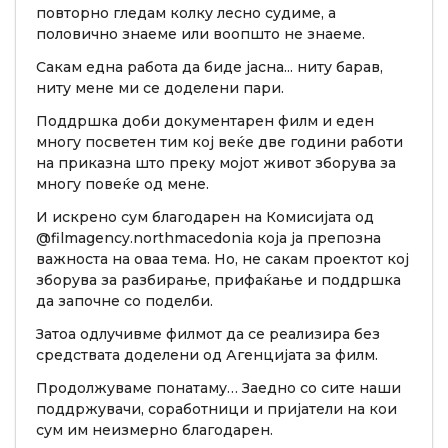
повторно гледам колку лесно судиме, а
половично знаеме или воопшто не знаеме.
Сакам една работа да биде јасна... ниту барав,
ниту мене ми се доделени пари.
Поддршка доби документарен филм и еден
многу посветен тим кој веќе две години работи
на приказна што преку мојот живот зборува за
многу повеќе од мене.
И искрено сум благодарен на Комисијата од
@filmagency.northmacedonia која ја препозна
важноста на оваа тема. Но, не сакам проектот кој
зборува за разбирање, прифаќање и поддршка
да започне со поделби.
Затоа одлучивме филмот да се реализира без
средствата доделени од Агенцијата за филм.
Продолжуваме понатаму… Заедно со сите наши
поддржувачи, соработници и пријатели на кои
сум им неизмерно благодарен.