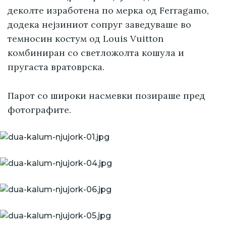
деколте изработена по мерка од Ferragamo,
додека нејзиниот сопруг заведуваше во
темносин костум од Louis Vuitton
комбиниран со светложолта кошула и
пругаста вратоврска.
Парот со широки насмевки позираше пред
фотографите.