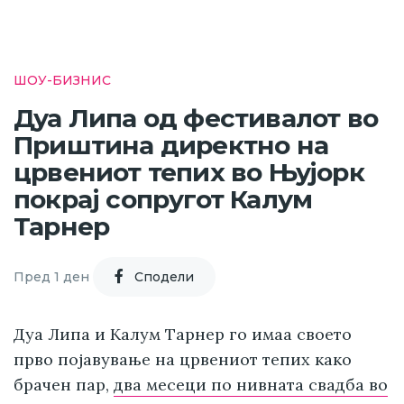
ШОУ-БИЗНИС
Дуа Липа од фестивалот во
Приштина директно на
црвениот тепих во Њујорк
покрај сопругот Калум
Тарнер
Пред 1 ден
Cподели
Дуа Липа и Калум Тарнер го имаа своето
прво појавување на црвениот тепих како
брачен пар,
два месеци по нивната свадба во