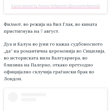
A post shared by Access Hollywood (@accesshollywood)
Филмот, во режија на Вил Глак, во кината
пристигнува на 7 август.
Дуа и Калум во јуни го кажаа судбоносното
„да“ на романтична церемонија во Сицилија,
во историската вила Валгуарнера, во
близина на Палермо, откако претходно
официјално склучија граѓански брак во
Лондон.