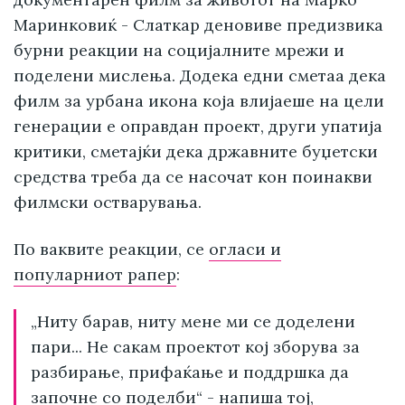
Маринковиќ - Слаткар деновиве предизвика
бурни реакции на социјалните мрежи и
поделени мислења. Додека едни сметаа дека
филм за урбана икона која влијаеше на цели
генерации е оправдан проект, други упатија
критики, сметајќи дека државните буџетски
средства треба да се насочат кон поинакви
филмски остварувања.
По ваквите реакции, се
огласи и
популарниот рапер
:
„Ниту барав, ниту мене ми се доделени
пари... Не сакам проектот кој зборува за
разбирање, прифаќање и поддршка да
започне со поделби“ - напиша тој,