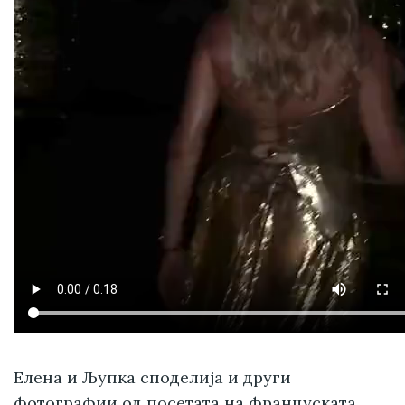
Елена и Љупка споделија и други
фотографии од посетата на француската