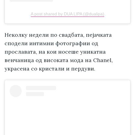
A post shared by DUA LIPA (@dualipa)
Неколку недели по свадбата, пејачката
сподели интимни фотографии од
прославата, на кои носеше уникатна
венчаница од високата мода на Chanel,
украсена со кристали и пердуви.