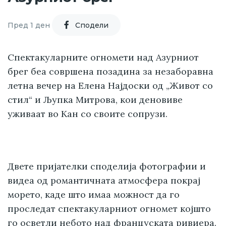
Пред 1 ден
Cподели
Спектакуларните огномети над Азурниот
брег беа совршена позадина за незаборавна
летна вечер на Елена Најдоски од „Живот со
стил“ и Љупка Митрова, кои деновиве
уживаат во Кан со своите сопрузи.
Двете пријателки споделија фотографии и
видеа од романтичната атмосфера покрај
морето, каде што имаа можност да го
проследат спектакуларниот огномет којшто
го осветли небото над француската ривиера.