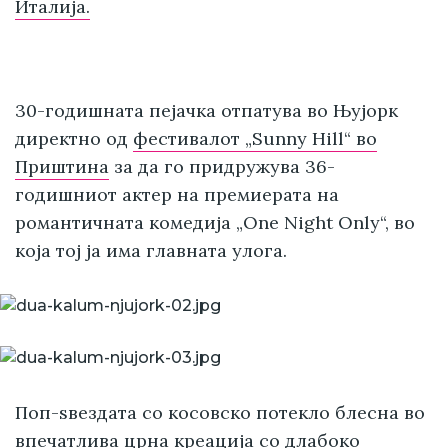
Италија.
30-годишната пејачка отпатува во Њујорк
директно од
фестивалот „Sunny Hill“ во
Приштина
за да го придружува 36-
годишниот актер на премиерата на
романтичната комедија „One Night Only“, во
која тој ја има главната улога.
Поп-ѕвездата со косовско потекло блесна во
впечатлива црна креација со длабоко