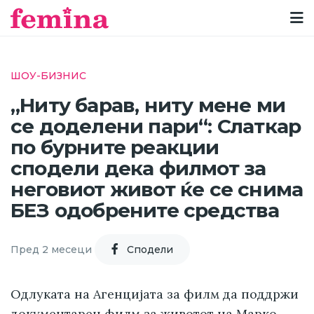
ШОУ-БИЗНИС
„Ниту барав, ниту мене ми
се доделени пари“: Слаткар
по бурните реакции
сподели дека филмот за
неговиот живот ќе се снима
БЕЗ одобрените средства
Пред 2 месеци
Cподели
Одлуката на Агенцијата за филм да поддржи
документарен филм за животот на Марко