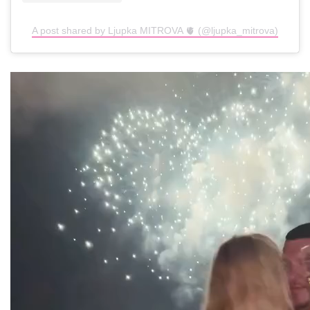
A post shared by Ljupka MITROVA 🫀 (@ljupka_mitrova)