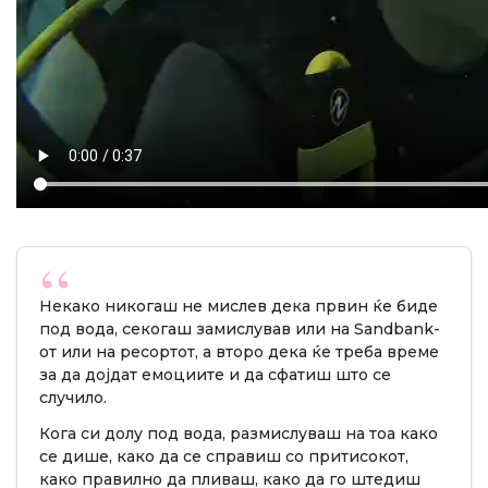
Некако никогаш не мислев дека првин ќе биде
под вода, секогаш замислував или на Sandbank-
от или на ресортот, а второ дека ќе треба време
за да дојдат емоциите и да сфатиш што се
случило.
Кога си долу под вода, размислуваш на тоа како
се дише, како да се справиш со притисокот,
како правилно да пливаш, како да го штедиш