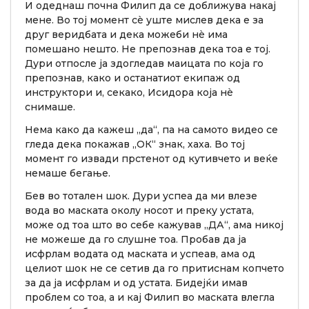
И одеднаш почна Филип да се доближува накај
мене. Во тој момент сè уште мислев дека е за
друг веридбата и дека можеби нè има
помешано нешто. Не препознав дека тоа е тој.
Дури отпосле ја здогледав маицата по која го
препознав, како и останатиот екипаж од
инструктори и, секако, Исидора која нè
снимаше.
Нема како да кажеш „да“, па на самото видео се
гледа дека покажав „ОК“ знак, хаха. Во тој
момент го извади прстенот од кутивчето и веќе
немаше бегање.
Бев во тотален шок. Дури успеа да ми влезе
вода во маската околу носот и преку устата,
може од тоа што во себе кажував „ДА“, ама никој
не можеше да го слушне тоа. Пробав да ја
исфрлам водата од маската и успеав, ама од
целиот шок не се сетив да го притиснам копчето
за да ја исфрлам и од устата. Бидејќи имав
проблем со тоа, а и кај Филип во маската влегла