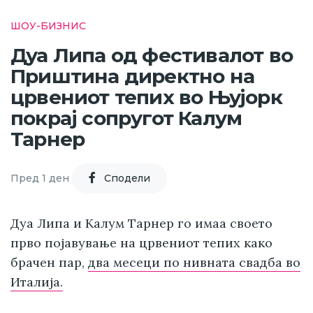
ШОУ-БИЗНИС
Дуа Липа од фестивалот во
Приштина директно на
црвениот тепих во Њујорк
покрај сопругот Калум
Тарнер
Пред 1 ден
Cподели
Дуа Липа и Калум Тарнер го имаа своето
прво појавување на црвениот тепих како
брачен пар,
два месеци по нивната свадба во
Италија.