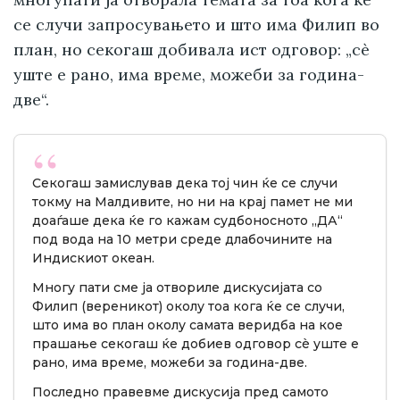
се случи запросувањето и што има Филип во
план, но секогаш добивала ист одговор: „сè
уште е рано, има време, можеби за година-
две“.
Секогаш замислував дека тој чин ќе се случи
токму на Малдивите, но ни на крај памет не ми
доаѓаше дека ќе го кажам судбоносното „ДА“
под вода на 10 метри среде длабочините на
Индискиот океан.
Многу пати сме ја отвориле дискусијата со
Филип (вереникот) околу тоа кога ќе се случи,
што има во план околу самата веридба на кое
прашање секогаш ќе добиев одговор сè уште е
рано, има време, можеби за година-две.
Последно правевме дискусија пред самото