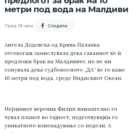
предлогот за брак на 10
метри под вода на Малдиви
Пред 18 часа
Cподели
Ангела Додевска од Крива Паланка
отсекогаш замислувала дека саканиот ќе ѝ
предложи брак на Малдивите, но не ни
сонувала дека судбоносното „ДА“ ќе го каже
10 метри под вода, среде Индискиот Океан.
Нејзиниот вереник Филип внимателно го
чувал планот во тајност, подготвувајќи го
уникатното изненадување со недели. А