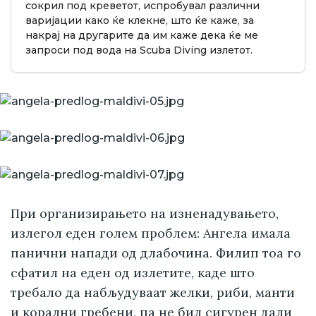
сокрил под креветот, испробувал различни
варијации како ќе клекне, што ќе каже, за
накрај на другарите да им каже дека ќе ме
запроси под вода на Scuba Diving излетот.
При организирањето на изненадувањето,
излегол еден голем проблем: Ангела имала
панични напади од длабочина. Филип тоа го
сфатил на еден од излетите, каде што
требало да набљудуваат желки, риби, манти
и корални гребени, па не бил сигурен дали