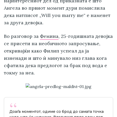
најинтересниот дел од приказната е што
Ангела во првиот момент дури помислила
дека натписот „Will you marry me“ е наменет
за друга девојка.
Во разговор за
Фемина
, 25-годишната девојка
се присети на необичното запросување,
откривајќи како Филип успеал да ја
изненади и што ѝ минувало низ глава кога
сфатила дека предлогот за брак под вода е
токму за неа.
Доаѓа моментот, одиме со брод до самата точка
каде што ќе нуркаме. Влегуваат прво еден пар,