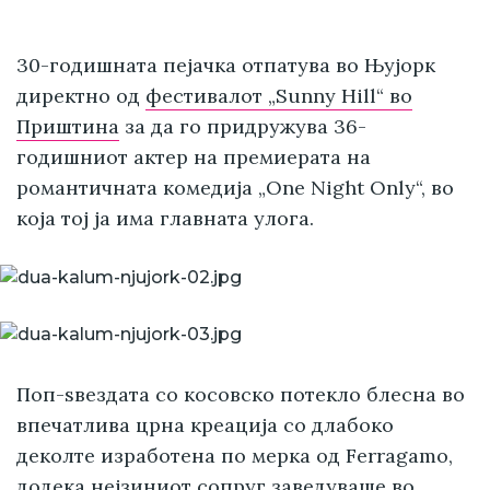
30-годишната пејачка отпатува во Њујорк
директно од
фестивалот „Sunny Hill“ во
Приштина
за да го придружува 36-
годишниот актер на премиерата на
романтичната комедија „One Night Only“, во
која тој ја има главната улога.
Поп-ѕвездата со косовско потекло блесна во
впечатлива црна креација со длабоко
деколте изработена по мерка од Ferragamo,
додека нејзиниот сопруг заведуваше во