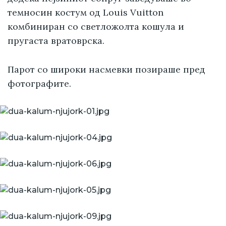
темносин костум од Louis Vuitton
комбиниран со светложолта кошула и
пругаста вратоврска.
Парот со широки насмевки позираше пред
фотографите.