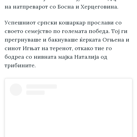
на натпреварот со Босна и Херцеговина.
Успешниот српски кошаркар прослави со
своето семејство по големата победа. Тој ги
прегрнуваше и бакнуваше ќерката Огњена и
синот Игњат на теренот, откако тие го
бодреа со нивната мајка Наталија од
трибините.