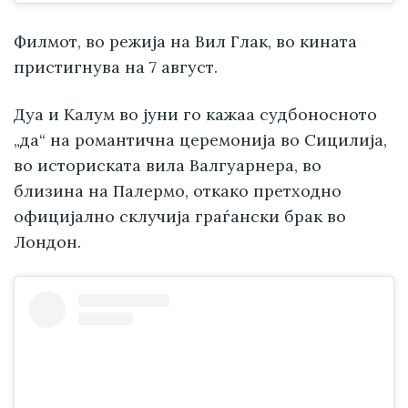
Филмот, во режија на Вил Глак, во кината
пристигнува на 7 август.
Дуа и Калум во јуни го кажаа судбоносното
„да“ на романтична церемонија во Сицилија,
во историската вила Валгуарнера, во
близина на Палермо, откако претходно
официјално склучија граѓански брак во
Лондон.