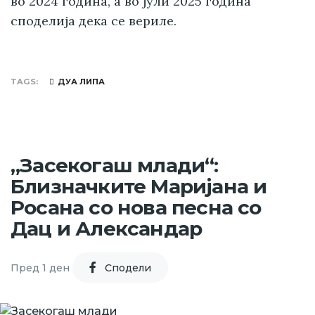
во 2024 година, а во јули 2025 година
споделија дека се вериле.
TAGS
ДУА ЛИПА
„Засекогаш млади“:
Близначките Маријана и
Росана со нова песна со
Дац и Александар
Пред 1 ден
Cподели