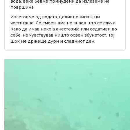
вода, веќе бевме принудени да излеземе на
површина.
Излеговме од водата, целиот екипаж ни
честиташе. Се смеев, ама не знаев што се случи.
Како да имав некоја анестезија или седативи во
себе, не чувствував ништо освен збунетост. Тој
шок ме држеше дури и следниот ден.