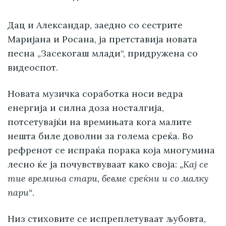
Дац и Александар, заедно со сестрите
Маријана и Росана, ја претставија новата
песна „Засекогаш млади“, придружена со
видеоспот.
Новата музичка соработка носи ведра
енергија и силна доза носталгија,
потсетувајќи на времињата кога малите
нешта биле доволни за голема среќа. Во
рефренот се испраќа порака која многумина
лесно ќе ја почувствуваат како своја:
„Кај се
тие времиња стари, бевме среќни и со малку
пари“
.
Низ стиховите се испреплетуваат љубовта,