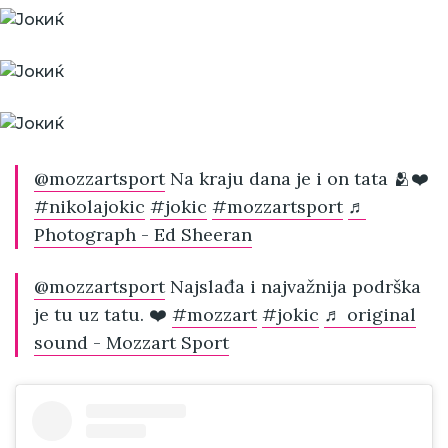
@mozzartsport
Na kraju dana je i on tata 🫂❤️
#nikolajokic
#jokic
#mozzartsport
♬
Photograph - Ed Sheeran
@mozzartsport
Najslađa i najvažnija podrška
je tu uz tatu. ❤️
#mozzart
#jokic
♬ original
sound - Mozzart Sport