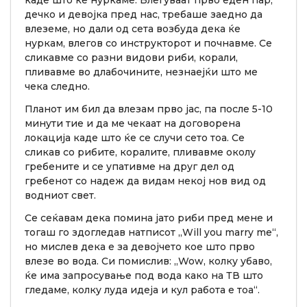
дечко и девојка пред нас, требаше заедно да
влеземе, но дали од сета возбуда дека ќе
нуркам, влегов со инструкторот и почнавме. Се
сликавме со разни видови риби, корали,
пливавме во длабочините, незнаејќи што ме
чека следно.
Планот им бил да влезам прво јас, па после 5-10
минути тие и да ме чекаат на договорена
локација каде што ќе се случи сето тоа. Се
сликав со рибите, коралите, пливавме околу
гребените и се упативме на друг дел од
гребенот со надеж да видам некој нов вид од
водниот свет.
Се сеќавам дека помина јато риби пред мене и
тогаш го здогледав натписот „Will you marry me“,
но мислев дека е за девојчето кое што прво
влезе во вода. Си помислив: „Wow, колку убаво,
ќе има запросување под вода како на ТВ што
гледаме, колку луда идеја и кул работа е тоа“.