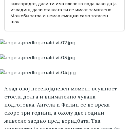
кислородот, дали ти има влезено вода како да ја
извадиш, дали стаклата ти се имаат замаглено.
Можеби затоа и немав емоции само тотален
шок.
А зад овој несекојдневен момент всушност
стоела долга и внимателно чувана
подготовка. Ангела и Филип се во врска
скоро три години, а околу две години
живееле заедно пред веридбата. Таа
многупати ја отворала темата за тоа кога ќе