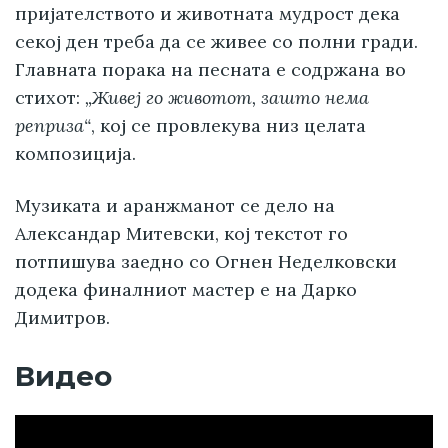
пријателството и животната мудрост дека
секој ден треба да се живее со полни гради.
Главната порака на песната е содржана во
стихот:
„Живеј го животот, зашто нема
реприза“
, кој се провлекува низ целата
композиција.
Музиката и аранжманот се дело на
Александар Митевски, кој текстот го
потпишува заедно со Огнен Неделковски
додека финалниот мастер е на Дарко
Димитров.
Видео