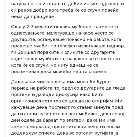
патување, но и тогаш го добив истиот одговор и
си реков добро кога треба ќе се случи повеќе
нема да прашувам.
Околу 2-3 месеци некако му беше променето
однесувањето, излегуваше на кафе често со
другарите, остануваше покасно на работа, кога
правеше муабет по телефон излегуваше надвор,
ги бришел пораките и сликите со другарите
каде прави муабети за тоа каков ќе е прстенот,
кога ќе се случи, но ниту еднаш не се
посомневав дека можеби нешто спрема.
Додека си мислев дека има можеби бурен
период на работа, тој одел со другарите да гледа
прстени и да води дискусија како би го
организирал сето тоа со цел да не откријам. Ми
кажуваше дека прстенот го ставил минута пред
да ги стави куферите во автомобилот, дека секој
ден оделе да бараат по златари, дека ми има
земено мерка од прстените кои веќе ги носам
додека сум спиела, дека во хотелот кутијата ја