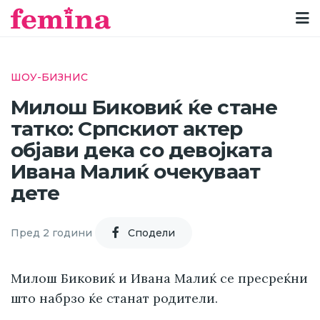
ШОУ-БИЗНИС
Милош Биковиќ ќе стане
татко: Српскиот актер
објави дека со девојката
Ивана Малиќ очекуваат
дете
Пред 2 години
Cподели
Милош Биковиќ и Ивана Малиќ се пресреќни
што набрзо ќе станат родители.