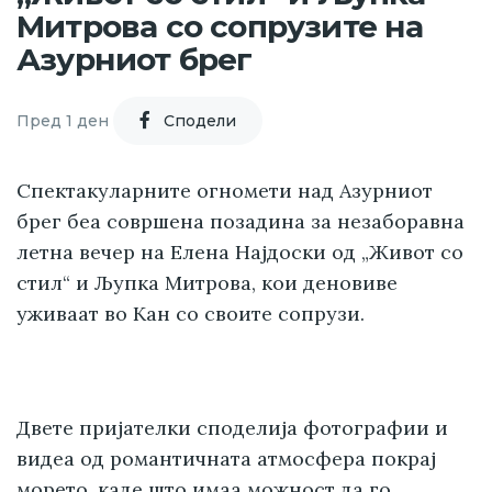
Митрова со сопрузите на
Азурниот брег
Пред 1 ден
Cподели
Спектакуларните огномети над Азурниот
брег беа совршена позадина за незаборавна
летна вечер на Елена Најдоски од „Живот со
стил“ и Љупка Митрова, кои деновиве
уживаат во Кан со своите сопрузи.
Двете пријателки споделија фотографии и
видеа од романтичната атмосфера покрај
морето, каде што имаа можност да го