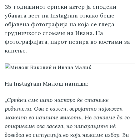
35-годишниот српски актер ја сподели
убавата вест на Instagram откако беше
објавена фотографија на која се гледа
трудничкото стомаче на Ивана. На
фотографијата, парот позира во костими за
капење.
На Instagram Милош напиша:
„Среќни сме што наскоро ќе станеме
родители. Ова е важен, веројатно најважен
момент во нашите животи. Не сакавме да го
откриваме ова засега, но папараците нè
доведоа во ситуација во која немаме избор. Ви