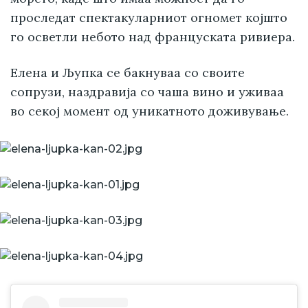
проследат спектакуларниот огномет којшто
го осветли небото над француската ривиера.
Елена и Љупка се бакнуваа со своите
сопрузи, наздравија со чаша вино и уживаа
во секој момент од уникатното доживување.