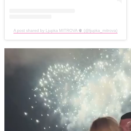
A post shared by Ljupka MITROVA 🫀 (@ljupka_mitrova)