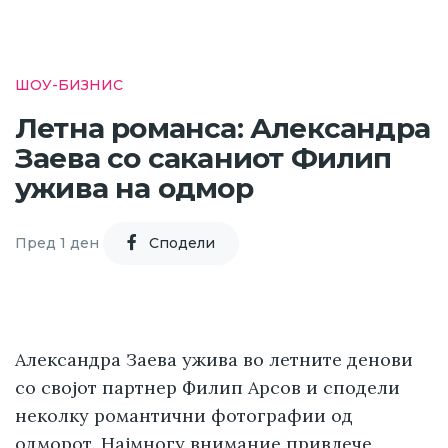
ШОУ-БИЗНИС
Летна романса: Александра
Заева со саканиот Филип
ужива на одмор
Пред 1 ден
Cподели
Александра Заева ужива во летните денови
со својот партнер Филип Арсов и сподели
неколку романтични фотографии од
одморот. Најмногу внимание привлече