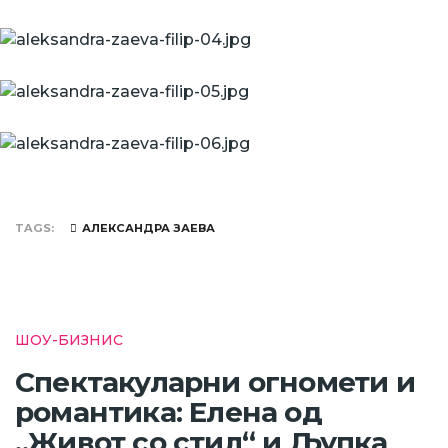
TAGS
АЛЕКСАНДРА ЗАЕВА
ШОУ-БИЗНИС
Спектакуларни огномети и
романтика: Елена од
„Живот со стил“ и Љупка