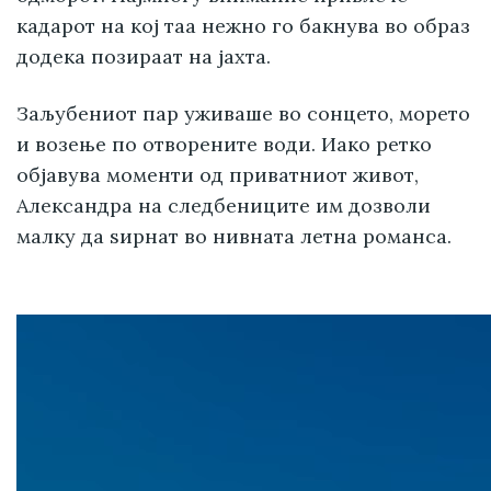
кадарот на кој таа нежно го бакнува во образ
додека позираат на јахта.
Заљубениот пар уживаше во сонцето, морето
и возење по отворените води. Иако ретко
објавува моменти од приватниот живот,
Александра на следбениците им дозволи
малку да ѕирнат во нивната летна романса.