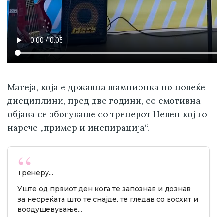
Матеја, која е државна шампионка по повеќе
дисциплини, пред две години, со емотивна
објава се збогуваше со тренерот Невен кој го
нарече „пример и инспирација“.
Тренеру...
Уште од првиот ден кога те запознав и дознав
за несреќата што те снајде, те гледав со восхит и
воодушевување...