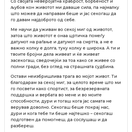
Со својата неверојатна храброст, борбеност и
љубов кон животот ми даваше сила, па најмалку
што можев да направам беше и јас секогаш да
го давам најдоброто од себе.
Ме научи да уживам во секој миг од животот,
затоа што животот е онаа цртичка помеѓу
датумот на раѓање и датумот на смртта, а не е
важно колку е долга, туку колку е широка. А ти и
твоите бројни дела живеат и ќе живеат
засекогаш, сведочејќи за тоа како се живее со
полни гради, без оглед на страшната судбина.
Остави неизбришлива трага во мојот живот. Ти
благодарам за секој миг, за целото време што ми
го посвети како спортист, за безрезервната
поддршка и вербата во мене и во моите
способности, дури и тогаш кога јас самата не
верував доволно. Секогаш беше покрај нас,
дури и кога тебе ти беше најтешко – секогаш
подготвен да помогнеш, да сослушаш и да
разбереш.