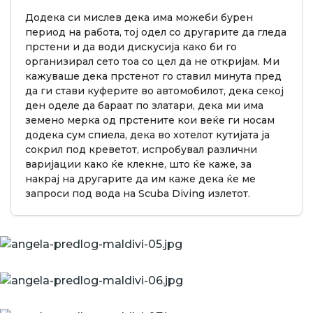
Додека си мислев дека има можеби бурен
период на работа, тој одел со другарите да гледа
прстени и да води дискусија како би го
организирал сето тоа со цел да не откријам. Ми
кажуваше дека прстенот го ставил минута пред
да ги стави куферите во автомобилот, дека секој
ден оделе да бараат по златари, дека ми има
земено мерка од прстените кои веќе ги носам
додека сум спиела, дека во хотелот кутијата ја
сокрил под креветот, испробувал различни
варијации како ќе клекне, што ќе каже, за
накрај на другарите да им каже дека ќе ме
запроси под вода на Scuba Diving излетот.