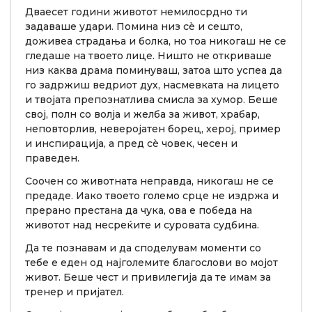
Дваесет години животот немилосрдно ти
задаваше удари. Помина низ сè и сешто,
доживеа страдања и болка, но тоа никогаш не се
гледаше на твоето лице. Ништо не откриваше
низ каква драма поминуваш, затоа што успеа да
го задржиш ведриот дух, насмевката на лицето
и твојата препознатлива смисла за хумор. Беше
свој, полн со волја и желба за живот, храбар,
неповторлив, неверојатен борец, херој, пример
и инспирација, а пред сè човек, чесен и
праведен.
Соочен со животната неправда, никогаш не се
предаде. Иако твоето големо срце не издржа и
прерано престана да чука, ова е победа на
животот над несреќите и суровата судбина.
Да те познавам и да споделувам моменти со
тебе е еден од најголемите благослови во мојот
живот. Беше чест и привилегија да те имам за
тренер и пријател.