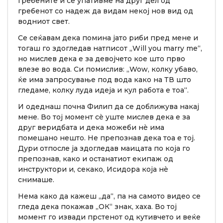
гребените и се упативме на друг дел од
гребенот со надеж да видам некој нов вид од
водниот свет.
Се сеќавам дека помина јато риби пред мене и
тогаш го здогледав натписот „Will you marry me“,
но мислев дека е за девојчето кое што прво
влезе во вода. Си помислив: „Wow, колку убаво,
ќе има запросување под вода како на ТВ што
гледаме, колку луда идеја и кул работа е тоа“.
И одеднаш почна Филип да се доближува накај
мене. Во тој момент сè уште мислев дека е за
друг веридбата и дека можеби нè има
помешано нешто. Не препознав дека тоа е тој.
Дури отпосле ја здогледав маицата по која го
препознав, како и останатиот екипаж од
инструктори и, секако, Исидора која нè
снимаше.
Нема како да кажеш „да“, па на самото видео се
гледа дека покажав „ОК“ знак, хаха. Во тој
момент го извади прстенот од кутивчето и веќе