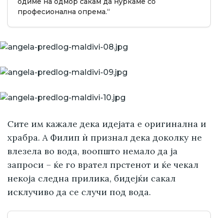
одиме на одмор сакам да нуркаме со
професионална опрема.“
Сите им кажале дека идејата е оригинална и
храбра. А Филип ѝ признал дека доколку не
влезела во вода, воопшто немало да ја
запроси – ќе го врател прстенот и ќе чекал
некоја следна прилика, бидејќи сакал
исклучиво да се случи под вода.