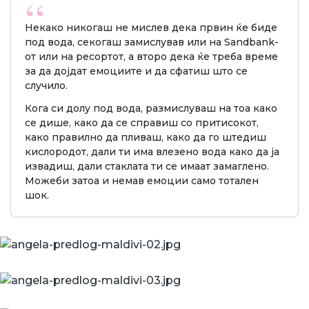
Некако никогаш не мислев дека првин ќе биде
под вода, секогаш замислував или на Sandbank-
от или на ресортот, а второ дека ќе треба време
за да дојдат емоциите и да сфатиш што се
случило.
Кога си долу под вода, размислуваш на тоа како
се дише, како да се справиш со притисокот,
како правилно да пливаш, како да го штедиш
кислородот, дали ти има влезено вода како да ја
извадиш, дали стаклата ти се имаат замаглено.
Можеби затоа и немав емоции само тотален
шок.