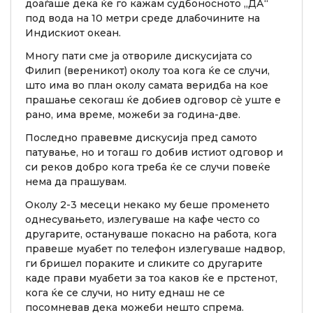
доаѓаше дека ќе го кажам судбоносното „ДА“
под вода на 10 метри среде длабочините на
Индискиот океан.
Многу пати сме ја отвориле дискусијата со
Филип (вереникот) околу тоа кога ќе се случи,
што има во план околу самата веридба на кое
прашање секогаш ќе добиев одговор сè уште е
рано, има време, можеби за година-две.
Последно правевме дискусија пред самото
патување, но и тогаш го добив истиот одговор и
си реков добро кога треба ќе се случи повеќе
нема да прашувам.
Околу 2-3 месеци некако му беше променето
однесувањето, излегуваше на кафе често со
другарите, остануваше покасно на работа, кога
правеше муабет по телефон излегуваше надвор,
ги бришел пораките и сликите со другарите
каде прави муабети за тоа каков ќе е прстенот,
кога ќе се случи, но ниту еднаш не се
посомневав дека можеби нешто спрема.