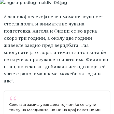
А зад овој несекојдневен момент всушност
стоела долга и внимателно чувана
подготовка. Ангела и Филип се во врска
скоро три години, а околу две години
живееле заедно пред веридбата. Таа
многупати ја отворала темата за тоа кога ќе
се случи запросувањето и што има Филип во
план, но секогаш добивала ист одговор: „сè
уште е рано, има време, можеби за година-
две“.
Секогаш замислував дека тој чин ќе се случи
токму на Малдивите, но ни на крај памет не ми