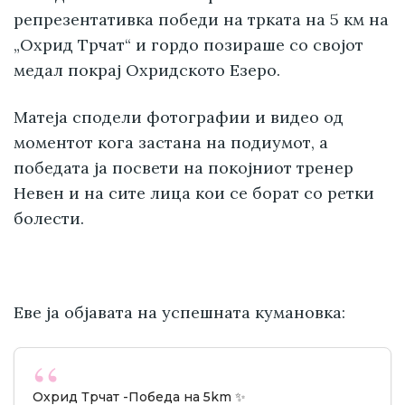
репрезентативка победи на трката на 5 км на
„Охрид Трчат“ и гордо позираше со својот
медал покрај Охридското Езеро.
Матеја сподели фотографии и видео од
моментот кога застана на подиумот, а
победата ја посвети на покојниот тренер
Невен и на сите лица кои се борат со ретки
болести.
Еве ја објавата на успешната кумановка:
Охрид Трчат -Победа на 5km ✨