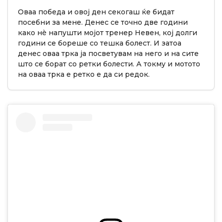
Оваа победа и овој ден секогаш ќе бидат
посебни за мене. Денес се точно две години
како нѐ напушти мојот тренер Невен, кој долги
години се бореше со тешка болест. И затоа
денес оваа трка ја посветувам на него и на сите
што се борат со ретки болести. А токму и мотото
на оваа трка е ретко е да си редок.