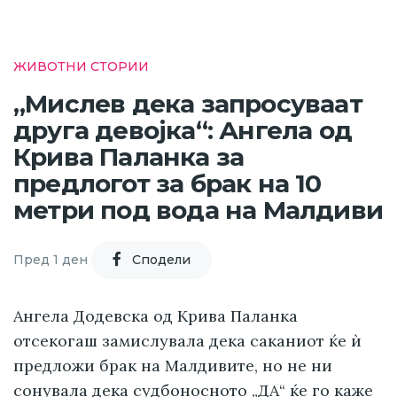
ЖИВОТНИ СТОРИИ
„Мислев дека запросуваат
друга девојка“: Ангела од
Крива Паланка за
предлогот за брак на 10
метри под вода на Малдиви
Пред 1 ден
Cподели
Ангела Додевска од Крива Паланка
отсекогаш замислувала дека саканиот ќе ѝ
предложи брак на Малдивите, но не ни
сонувала дека судбоносното „ДА“ ќе го каже