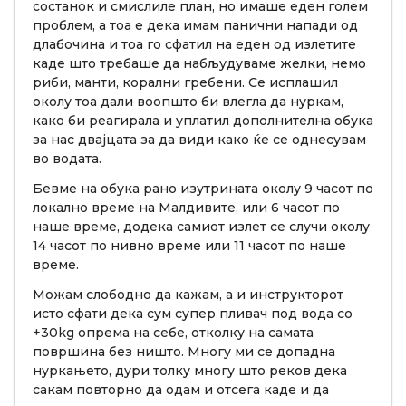
состанок и смислиле план, но имаше еден голем
проблем, а тоа е дека имам панични напади од
длабочина и тоа го сфатил на еден од излетите
каде што требаше да набљудуваме желки, немо
риби, манти, корални гребени. Се исплашил
околу тоа дали воопшто би влегла да нуркам,
како би реагирала и уплатил дополнителна обука
за нас двајцата за да види како ќе се однесувам
во водата.
Бевме на обука рано изутрината околу 9 часот по
локално време на Малдивите, или 6 часот по
наше време, додека самиот излет се случи околу
14 часот по нивно време или 11 часот по наше
време.
Можам слободно да кажам, а и инструкторот
исто сфати дека сум супер пливач под вода со
+30kg опрема на себе, отколку на самата
површина без ништо. Многу ми се допадна
нуркањето, дури толку многу што реков дека
сакам повторно да одам и отсега каде и да