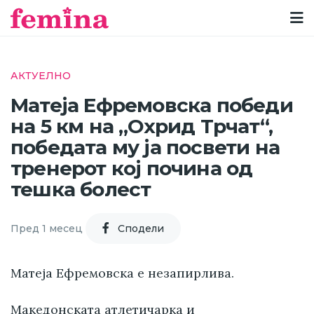
АКТУЕЛНО
Матеја Ефремовска победи
на 5 км на „Охрид Трчат“,
победата му ја посвети на
тренерот кој почина од
тешка болест
Пред 1 месец
Cподели
Матеја Ефремовска е незапирлива.
Македонската атлетичарка и