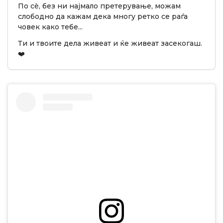
По сè, без ни најмало претерување, можам
слободно да кажам дека многу ретко се раѓа
човек како тебе...
Ти и твоите дела живеат и ќе живеат засекогаш.
❤️