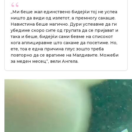
„Ми беше жал единствено бидејќи тој не успеа
ништо да види од излетот, а премногу сакаше.
Навистина беше магично. Дури успеавме да ги
убедиме скоро сите од групата да се пријават и
така и беше, бидејќи сами бевме на списокот
кога аплициравме што сакаме да посетиме. Но,
ете, тоа е една причина плус зошто треба
повторно да се вратиме на Малдивите. Можеби
за меден месец“, вели Ангела.