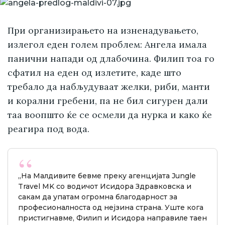
При организирањето на изненадувањето,
излегол еден голем проблем: Ангела имала
панични напади од длабочина. Филип тоа го
сфатил на еден од излетите, каде што
требало да набљудуваат желки, риби, манти
и корални гребени, па не бил сигурен дали
таа воопшто ќе се осмели да нурка и како ќе
реагира под вода.
„На Малдивите бевме преку агенцијата Jungle
Travel MK со водичот Исидора Здравковска и
сакам да упатам огромна благодарност за
професионалноста од нејзина страна. Уште кога
пристигнавме, Филип и Исидора направиле таен