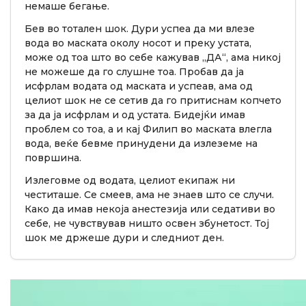
немаше бегање.
Бев во тотален шок. Дури успеа да ми влезе
вода во маската околу носот и преку устата,
може од тоа што во себе кажував „ДА“, ама никој
не можеше да го слушне тоа. Пробав да ја
исфрлам водата од маската и успеав, ама од
целиот шок не се сетив да го притиснам копчето
за да ја исфрлам и од устата. Бидејќи имав
проблем со тоа, а и кај Филип во маската влегла
вода, веќе бевме принудени да излеземе на
површина.
Излеговме од водата, целиот екипаж ни
честиташе. Се смеев, ама не знаев што се случи.
Како да имав некоја анестезија или седативи во
себе, не чувствував ништо освен збунетост. Тој
шок ме држеше дури и следниот ден.