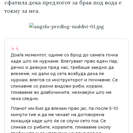
сфатила дека предлогот за брак под вода е
токму за неа.
Доаѓа моментот, одиме со брод до самата точка
каде што ќе нуркаме. Влегуваат прво еден пар,
дечко и девојка пред нас, требаше заедно да
влеземе, но дали од сета возбуда дека ќе
нуркам, влегов со инструкторот и почнавме. Се
сликавме со разни видови риби, корали,
пливавме во длабочините, незнаејќи што ме
чека следно.
Планот им бил да влезам прво јас, па после 5-10
минути тие и да ме чекаат на договорена
локација каде што ќе се случи сето тоа. Се
сликав со рибите, коралите, пливавме околу