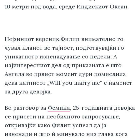
10 метри под вода, среде Индискиот Океан.
Нејзиниот вереник Филип внимателно го
чувал планот во тајност, подготвувајќи го
уникатното изненадување со недели. А
најинтересниот дел од приказната е што
Ангела во првиот момент дури помислила
дека натписот „Will you marry me“ е наменет
за друга девојка.
Во разговор за
Фемина
, 25-годишната девојка
се присети на необичното запросување,
откривајќи како Филип успеал да ја
изненади и што ѝ минувало низ глава кога