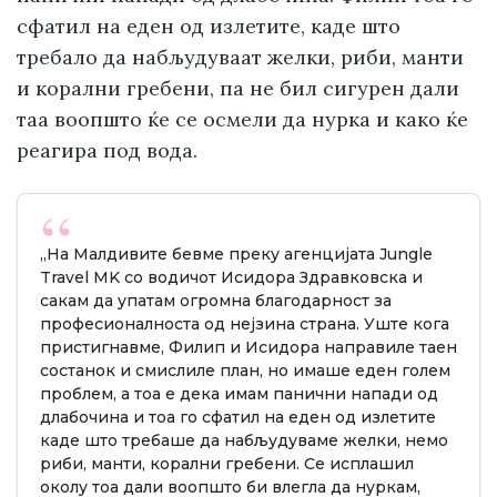
сфатил на еден од излетите, каде што
требало да набљудуваат желки, риби, манти
и корални гребени, па не бил сигурен дали
таа воопшто ќе се осмели да нурка и како ќе
реагира под вода.
„На Малдивите бевме преку агенцијата Jungle
Travel MK со водичот Исидора Здравковска и
сакам да упатам огромна благодарност за
професионалноста од нејзина страна. Уште кога
пристигнавме, Филип и Исидора направиле таен
состанок и смислиле план, но имаше еден голем
проблем, а тоа е дека имам панични напади од
длабочина и тоа го сфатил на еден од излетите
каде што требаше да набљудуваме желки, немо
риби, манти, корални гребени. Се исплашил
околу тоа дали воопшто би влегла да нуркам,