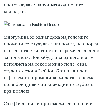
претставуваат парчињата од новите
колекции.
Многумина ќе кажат дека најголемите
промени се случуваат напролет, но според
нас, есента е вистинското време создадено
за промени. Повозбудлива од кога и да е,
исполнета на секое можно поле, оваа
студена сезона Fashion Group ги носи
најголемите промени во модата – сосема
нови брендови чии колекции се љубов на
прв поглед!
Сакајќи да ви ги прикажеме сите нови и