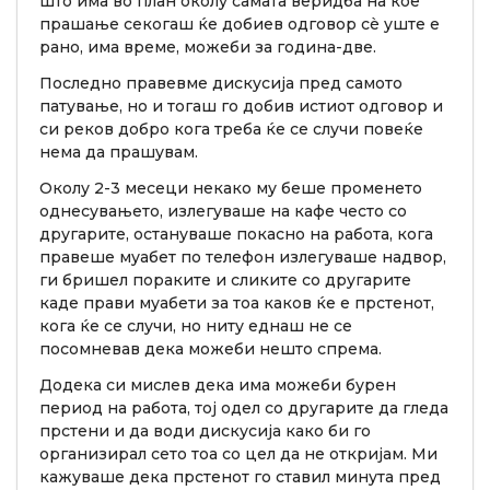
што има во план околу самата веридба на кое
прашање секогаш ќе добиев одговор сè уште е
рано, има време, можеби за година-две.
Последно правевме дискусија пред самото
патување, но и тогаш го добив истиот одговор и
си реков добро кога треба ќе се случи повеќе
нема да прашувам.
Околу 2-3 месеци некако му беше променето
однесувањето, излегуваше на кафе често со
другарите, остануваше покасно на работа, кога
правеше муабет по телефон излегуваше надвор,
ги бришел пораките и сликите со другарите
каде прави муабети за тоа каков ќе е прстенот,
кога ќе се случи, но ниту еднаш не се
посомневав дека можеби нешто спрема.
Додека си мислев дека има можеби бурен
период на работа, тој одел со другарите да гледа
прстени и да води дискусија како би го
организирал сето тоа со цел да не откријам. Ми
кажуваше дека прстенот го ставил минута пред