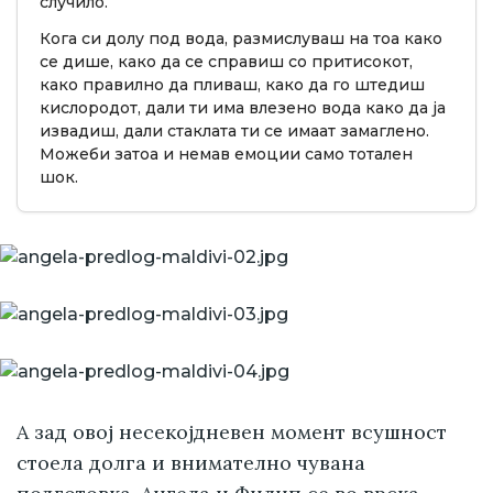
случило.
Кога си долу под вода, размислуваш на тоа како
се дише, како да се справиш со притисокот,
како правилно да пливаш, како да го штедиш
кислородот, дали ти има влезено вода како да ја
извадиш, дали стаклата ти се имаат замаглено.
Можеби затоа и немав емоции само тотален
шок.
А зад овој несекојдневен момент всушност
стоела долга и внимателно чувана