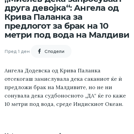
друга девојка“: Ангела од
Крива Паланка за
предлогот за брак на 10
метри под вода на Малдиви
Пред 1 ден
Cподели
Ангела Додевска од Крива Паланка
отсекогаш замислувала дека саканиот ќе ѝ
предложи брак на Малдивите, но не ни
сонувала дека судбоносното „ДА“ ќе го каже
10 метри под вода, среде Индискиот Океан.