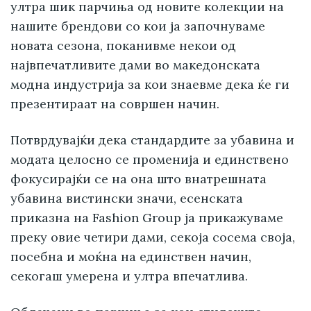
ултра шик парчиња од новите колекции на
нашите брендови со кои ја започнуваме
новата сезона, поканивме некои од
највпечатливите дами во македонската
модна индустрија за кои знаевме дека ќе ги
презентираат на совршен начин.
Потврдувајќи дека стандардите за убавина и
модата целосно се променија и единствено
фокусирајќи се на она што внатрешната
убавина вистински значи, есенската
приказна на Fashion Group ја прикажуваме
преку овие четири дами, секоја сосема своја,
посебна и моќна на единствен начин,
секогаш умерена и ултра впечатлива.