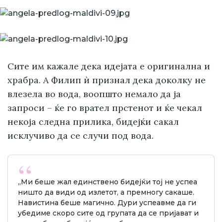
Сите им кажале дека идејата е оригинална и
храбра. А Филип ѝ признал дека доколку не
влезела во вода, воопшто немало да ја
запроси – ќе го врател прстенот и ќе чекал
некоја следна прилика, бидејќи сакал
исклучиво да се случи под вода.
„Ми беше жал единствено бидејќи тој не успеа
ништо да види од излетот, а премногу сакаше.
Навистина беше магично. Дури успеавме да ги
убедиме скоро сите од групата да се пријават и