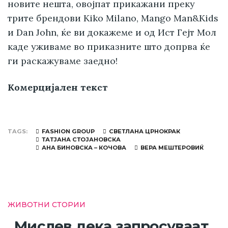
новите нешта, овојпат прикажани преку
трите брендови Kiko Milano, Mango Man&Kids
и Dan John, ќе ви докажеме и од Ист Гејт Мол
каде уживаме во приказните што допрва ќе
ги раскажуваме заедно!
Комерцијален текст
TAGS
FASHION GROUP
СВЕТЛАНА ЦРНОКРАК
ТАТЈАНА СТОЈАНОВСКА
АНА БИНОВСКА – КОЧОВА
ВЕРА МЕШТЕРОВИЌ
ЖИВОТНИ СТОРИИ
„Мислев дека запросуваат