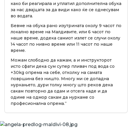
како би реагирала и уплатил дополнителна обука
за нас двајцата за да види како ќе се однесувам
во водата.
Бевме на обука рано изутрината околу 9 часот по
локално време на Малдивите, или 6 часот по
наше време, додека самиот излет се случи околу
14 часот по нивно време или 11 часот по наше
време.
Можам слободно да кажам, а и инструкторот
исто сфати дека сум супер пливач под вода со
+30kg опрема на себе, отколку на самата
површина без ништо. Многу ми се допадна
нуркањето, дури толку многу што реков дека
сакам повторно да одам и отсега каде и да
одиме на одмор сакам да нуркаме со
професионална опрема.“