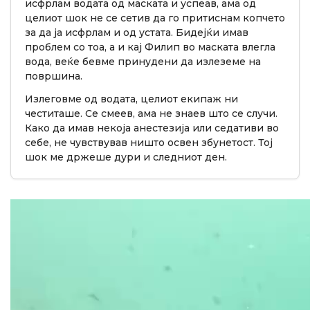
исфрлам водата од маската и успеав, ама од
целиот шок не се сетив да го притиснам копчето
за да ја исфрлам и од устата. Бидејќи имав
проблем со тоа, а и кај Филип во маската влегла
вода, веќе бевме принудени да излеземе на
површина.
Излеговме од водата, целиот екипаж ни
честиташе. Се смеев, ама не знаев што се случи.
Како да имав некоја анестезија или седативи во
себе, не чувствував ништо освен збунетост. Тој
шок ме држеше дури и следниот ден.