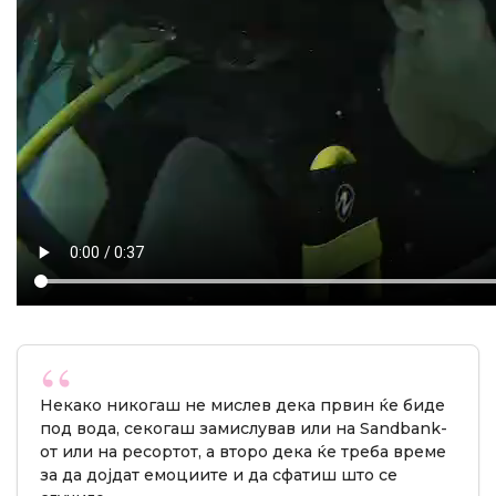
Некако никогаш не мислев дека првин ќе биде
под вода, секогаш замислував или на Sandbank-
от или на ресортот, а второ дека ќе треба време
за да дојдат емоциите и да сфатиш што се