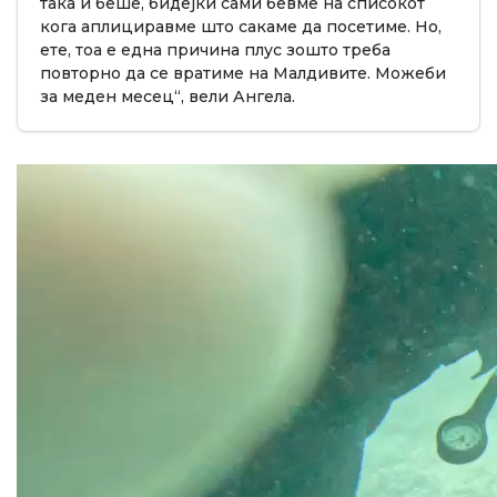
така и беше, бидејќи сами бевме на списокот
кога аплициравме што сакаме да посетиме. Но,
ете, тоа е една причина плус зошто треба
повторно да се вратиме на Малдивите. Можеби
за меден месец“, вели Ангела.