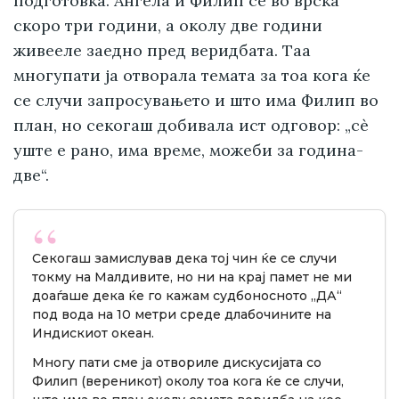
подготовка. Ангела и Филип се во врска
скоро три години, а околу две години
живееле заедно пред веридбата. Таа
многупати ја отворала темата за тоа кога ќе
се случи запросувањето и што има Филип во
план, но секогаш добивала ист одговор: „сè
уште е рано, има време, можеби за година-
две“.
Секогаш замислував дека тој чин ќе се случи
токму на Малдивите, но ни на крај памет не ми
доаѓаше дека ќе го кажам судбоносното „ДА“
под вода на 10 метри среде длабочините на
Индискиот океан.
Многу пати сме ја отвориле дискусијата со
Филип (вереникот) околу тоа кога ќе се случи,