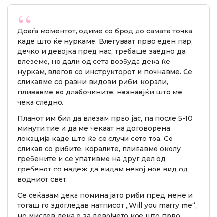
Доаѓа моментот, одиме со брод до самата точка
каде што ќе нуркаме. Влегуваат прво еден пар,
дечко и девојка пред нас, требаше заедно да
влеземе, но дали од сета возбуда дека ќе
нуркам, влегов со инструкторот и почнавме. Се
сликавме со разни видови риби, корали,
пливавме во длабочините, незнаејќи што ме
чека следно.
Планот им бил да влезам прво јас, па после 5-10
минути тие и да ме чекаат на договорена
локација каде што ќе се случи сето тоа. Се
сликав со рибите, коралите, пливавме околу
гребените и се упативме на друг дел од
гребенот со надеж да видам некој нов вид од
водниот свет.
Се сеќавам дека помина јато риби пред мене и
тогаш го здогледав натписот „Will you marry me“,
но мислев дека е за девојчето кое што прво