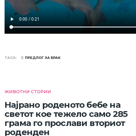
TAGS
ПРЕДЛОГ ЗА БРАК
ЖИВОТНИ СТОРИИ
Најрано роденото бебе на
светот кое тежело само 285
грама го прослави вториот
роденден