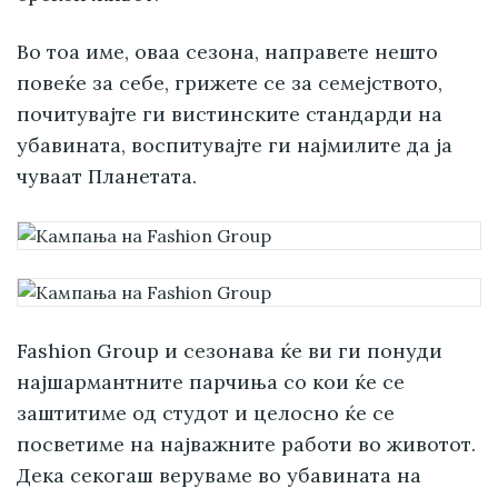
Во тоа име, оваа сезона, направете нешто
повеќе за себе, грижете се за семејството,
почитувајте ги вистинските стандарди на
убавината, воспитувајте ги најмилите да ја
чуваат Планетата.
Fashion Group и сезонава ќе ви ги понуди
најшармантните парчиња со кои ќе се
заштитиме од студот и целосно ќе се
посветиме на најважните работи во животот.
Дека секогаш веруваме во убавината на