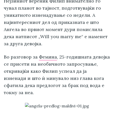
Нејзиниот вереник Филип внимателно го
чувал планот во тајност, подготвувајќи го
уникатното изненадување со недели. А
најинтересниот дел од приказната е што
Ангела во првиот момент дури помислила
дека натписот „Will you marry me“ е наменет
за друга девојка.
Во разговор за
Фемина
, 25-годишната девојка
се присети на необичното запросување,
откривајќи како Филип успеал да ја
изненади и што ѝ минувало низ глава кога
сфатила дека предлогот за брак под вода е
токму за неа.