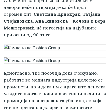
Облечени во парчиња за кои стилските
девојки веќе потврдија дека ќе бидат
огромен хит,
Светлана Црнокрак, Татјана
Стојановска, Ана Биновска – Кочова
и
Вера
Мештеровиќ
, нè потсетија на најубавите
приказни од 90-тите.
Едногласно, тие посочија дека очекувано,
работите во модната индустрија целосно се
променети, но и дека им е драго што денеска
младите наоѓаат нови и креативни начини за
промоција на внатрешната убавина, со која
тие не престанаа да зрачат изминатите