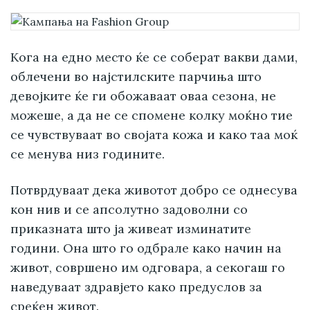
Кога на едно место ќе се соберат вакви дами,
облечени во најстилските парчиња што
девојките ќе ги обожаваат оваа сезона, не
можеше, а да не се спомене колку моќно тие
се чувствуваат во својата кожа и како таа моќ
се менува низ годините.
Потврдуваат дека животот добро се однесува
кон нив и се апсолутно задоволни со
приказната што ја живеат изминатите
години. Она што го одбрале како начин на
живот, совршено им одговара, а секогаш го
наведуваат здравјето како предуслов за
среќен живот.