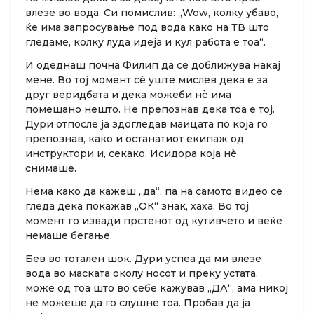
влезе во вода. Си помислив: „Wow, колку убаво,
ќе има запросување под вода како на ТВ што
гледаме, колку луда идеја и кул работа е тоа“.
И одеднаш почна Филип да се доближува накај
мене. Во тој момент сè уште мислев дека е за
друг веридбата и дека можеби нè има
помешано нешто. Не препознав дека тоа е тој.
Дури отпосле ја здогледав маицата по која го
препознав, како и останатиот екипаж од
инструктори и, секако, Исидора која нè
снимаше.
Нема како да кажеш „да“, па на самото видео се
гледа дека покажав „ОК“ знак, хаха. Во тој
момент го извади прстенот од кутивчето и веќе
немаше бегање.
Бев во тотален шок. Дури успеа да ми влезе
вода во маската околу носот и преку устата,
може од тоа што во себе кажував „ДА“, ама никој
не можеше да го слушне тоа. Пробав да ја