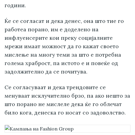
години.
Ќе се согласат и дека денес, она што тие го
работеа порано, им е доделено на
инфлуенсерите кои преку социјалните
мрежи имаат можност да го кажат своето
мислење на многу теми за што е потребна
голема храброст, па истото е и повеќе од
задолжително да се почитува.
Се согласуваат и дека трендовите се
менуваат исклучително брзо, па ако нешто за
што порано не мислеле дека ќе го облечат
било кога, денеска го носат со задоволство.