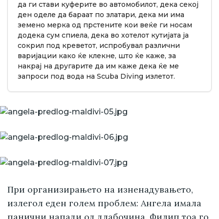
да ги стави куферите во автомобилот, дека секој
ден оделе да бараат по златари, дека ми има
земено мерка од прстените кои веќе ги носам
додека сум спиела, дека во хотелот кутијата ја
сокрил под креветот, испробувал различни
варијации како ќе клекне, што ќе каже, за
накрај на другарите да им каже дека ќе ме
запроси под вода на Scuba Diving излетот.
При организирањето на изненадувањето,
излегол еден голем проблем: Ангела имала
панични напади од длабочина. Филип тоа го