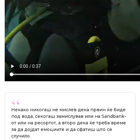
Некако никогаш не мислев дека првин ќе биде
под вода, секогаш замислував или на Sandbank-
от или на ресортот, а второ дека ќе треба време
за да дојдат емоциите и да сфатиш што се
случило.