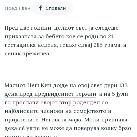
Пред 1 ден
Cподели
Пред две години, целиот свет ја следеше
приказната за бебето кое се роди во 21.
гестациска недела, тешко едвај 285 грама, а
сепак преживеа.
Малиот
Неш Кин дојде на овој свет дури 133
дена пред предвидениот термин
, а на 5 јули
го прослави својот втор роденден со
најблиските членови на семејството и
пријателите. Неговата мајка Моли признава
дека сè уште не може да поверува колку брзо
поминало времето.