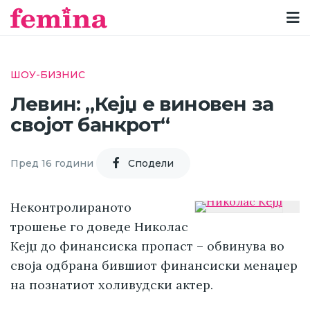
ШОУ-БИЗНИС
Левин: „Кејџ е виновен за
својот банкрот“
Пред 16 години
Cподели
Неконтролираното
трошење го доведе Николас
Кејџ до финансиска пропаст – обвинува во
своја одбрана бившиот финансиски менаџер
на познатиот холивудски актер.