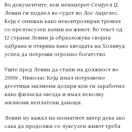
Во документите, кои менаџерот Семјуел Џ.
Левин ги поднел во судот во Лос Анџелес,
Кејџ е опишан како неконтролиран трошач
со прелуксузен начин на живот. Во текст од
12 страни Левин ја образложува својата
одбрана и открива како ѕвездата на Холивуд
успеа да потроши огромно богатство.
Уште пред Левин да стапи на должност во
2001г., Николас Кејџ имал потрошено
десетици милиони долари кои ги заработил
како филмска ѕвезда и имал неколку
милиони неплатени даноци.
Левин му кажал на познатиот актер дека ако
сака да продолжи со луксузен живот треба