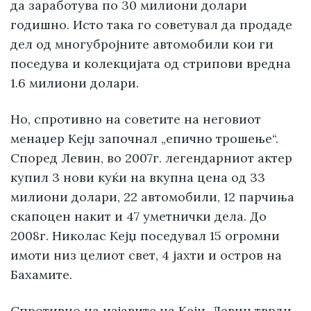
да заработува по 30 милиони долари
годишно. Исто така го советувал да продаде
дел од многубројните автомобили кои ги
поседува и колекцијата од стрипови вредна
1.6 милиони долари.
Но, спротивно на советите на неговиот
менаџер Кејџ започнал „епично трошење“.
Според Левин, во 2007г. легендарниот актер
купил 3 нови куќи на вкупна цена од 33
милиони долари, 22 автомобили, 12 парчиња
скапоцен накит и 47 уметнички дела. До
2008г. Николас Кејџ поседувал 15 огромни
имоти низ целиот свет, 4 јахти и остров на
Бахамите.
Спротивно на изјавите на Кејџ, Левин тврди