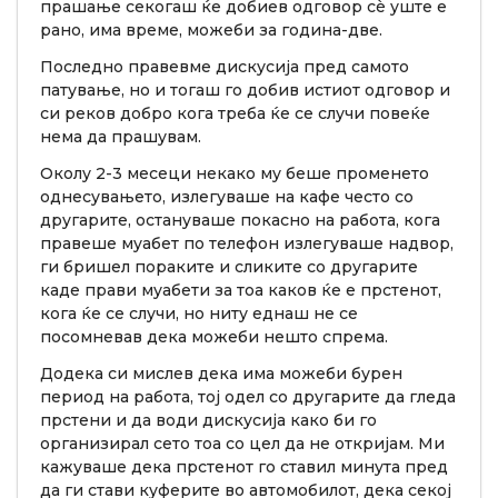
прашање секогаш ќе добиев одговор сè уште е
рано, има време, можеби за година-две.
Последно правевме дискусија пред самото
патување, но и тогаш го добив истиот одговор и
си реков добро кога треба ќе се случи повеќе
нема да прашувам.
Околу 2-3 месеци некако му беше променето
однесувањето, излегуваше на кафе често со
другарите, остануваше покасно на работа, кога
правеше муабет по телефон излегуваше надвор,
ги бришел пораките и сликите со другарите
каде прави муабети за тоа каков ќе е прстенот,
кога ќе се случи, но ниту еднаш не се
посомневав дека можеби нешто спрема.
Додека си мислев дека има можеби бурен
период на работа, тој одел со другарите да гледа
прстени и да води дискусија како би го
организирал сето тоа со цел да не откријам. Ми
кажуваше дека прстенот го ставил минута пред
да ги стави куферите во автомобилот, дека секој