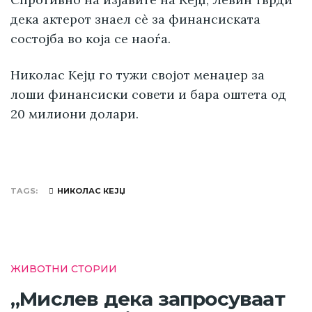
дека актерот знаел сè за финансиската
состојба во која се наоѓа.
Николас Кејџ го тужи својот менаџер за
лоши финансиски совети и бара оштета од
20 милиони долари.
TAGS
НИКОЛАС КЕЈЏ
ЖИВОТНИ СТОРИИ
„Мислев дека запросуваат