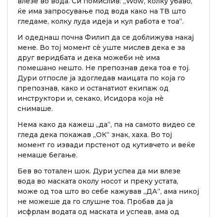
влезе во вода. Си помислив: „Wow, колку убаво,
ќе има запросување под вода како на ТВ што
гледаме, колку луда идеја и кул работа е тоа“.
И одеднаш почна Филип да се доближува накај
мене. Во тој момент сè уште мислев дека е за
друг веридбата и дека можеби нè има
помешано нешто. Не препознав дека тоа е тој.
Дури отпосле ја здогледав маицата по која го
препознав, како и останатиот екипаж од
инструктори и, секако, Исидора која нè
снимаше.
Нема како да кажеш „да“, па на самото видео се
гледа дека покажав „ОК“ знак, хаха. Во тој
момент го извади прстенот од кутивчето и веќе
немаше бегање.
Бев во тотален шок. Дури успеа да ми влезе
вода во маската околу носот и преку устата,
може од тоа што во себе кажував „ДА“, ама никој
не можеше да го слушне тоа. Пробав да ја
исфрлам водата од маската и успеав, ама од