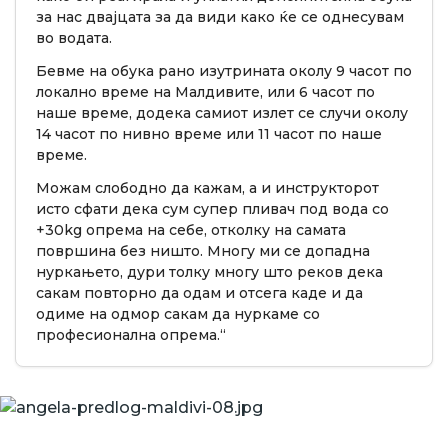
за нас двајцата за да види како ќе се однесувам
во водата.
Бевме на обука рано изутрината околу 9 часот по
локално време на Малдивите, или 6 часот по
наше време, додека самиот излет се случи околу
14 часот по нивно време или 11 часот по наше
време.
Можам слободно да кажам, а и инструкторот
исто сфати дека сум супер пливач под вода со
+30kg опрема на себе, отколку на самата
површина без ништо. Многу ми се допадна
нуркањето, дури толку многу што реков дека
сакам повторно да одам и отсега каде и да
одиме на одмор сакам да нуркаме со
професионална опрема.“