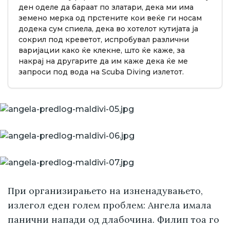
ден оделе да бараат по златари, дека ми има
земено мерка од прстените кои веќе ги носам
додека сум спиела, дека во хотелот кутијата ја
сокрил под креветот, испробувал различни
варијации како ќе клекне, што ќе каже, за
накрај на другарите да им каже дека ќе ме
запроси под вода на Scuba Diving излетот.
При организирањето на изненадувањето,
излегол еден голем проблем: Ангела имала
панични напади од длабочина. Филип тоа го