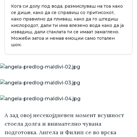
Кога си долу под вода, размислуваш на тоа како
се дише, како да се справиш со притисокот,
како правилно да пливаш, како да го штедиш
кислородот, дали ти има влезено вода како да ја
извадиш, дали стаклата ти се имаат замаглено.
Можеби затоа и немав емоции само тотален
шок.
А зад овој несекојдневен момент всушност
стоела долга и внимателно чувана
подготовка. Ангела и Филип се во врска