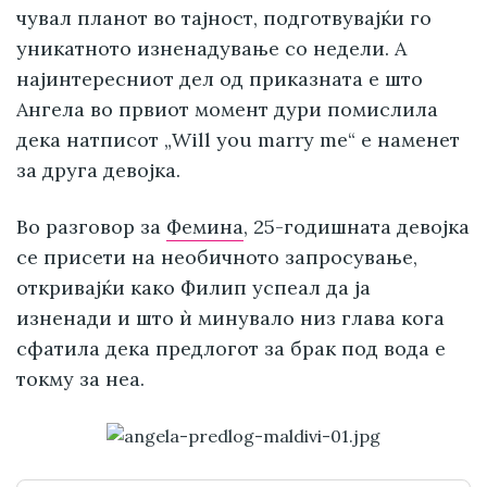
чувал планот во тајност, подготвувајќи го
уникатното изненадување со недели. А
најинтересниот дел од приказната е што
Ангела во првиот момент дури помислила
дека натписот „Will you marry me“ е наменет
за друга девојка.
Во разговор за
Фемина
, 25-годишната девојка
се присети на необичното запросување,
откривајќи како Филип успеал да ја
изненади и што ѝ минувало низ глава кога
сфатила дека предлогот за брак под вода е
токму за неа.