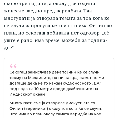
скоро три години, а околу две години
живееле заедно пред веридбата. Таа
многупати ја отворала темата за тоа кога ќе
се случи запросувањето и што има Филип во
план, но секогаш добивала ист одговор: „сè
уште е рано, има време, можеби за година-
две“.
Секогаш замислував дека тој чин ќе се случи
токму на Малдивите, но ни на крај памет не ми
доаѓаше дека ќе го кажам судбоносното „ДА“
под вода на 10 метри среде длабочините на
Индискиот океан.
Многу пати сме ја отвориле дискусијата со
Филип (вереникот) околу тоа кога ќе се случи,
што има во план околу самата веридба на кое