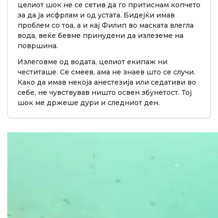
целиот шок не се сетив да го притиснам копчето
за да ја исфрлам и од устата. Бидејќи имав
проблем со тоа, а и кај Филип во маската влегла
вода, веќе бевме принудени да излеземе на
површина.
Излеговме од водата, целиот екипаж ни
честиташе. Се смеев, ама не знаев што се случи.
Како да имав некоја анестезија или седативи во
себе, не чувствував ништо освен збунетост. Тој
шок ме држеше дури и следниот ден.