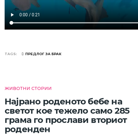
TAGS
ПРЕДЛОГ ЗА БРАК
ЖИВОТНИ СТОРИИ
Најрано роденото бебе на
светот кое тежело само 285
грама го прослави вториот
роденден