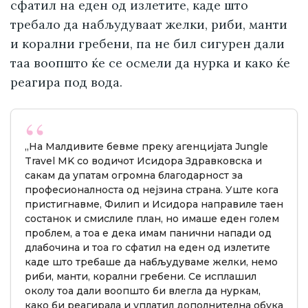
сфатил на еден од излетите, каде што
требало да набљудуваат желки, риби, манти
и корални гребени, па не бил сигурен дали
таа воопшто ќе се осмели да нурка и како ќе
реагира под вода.
„На Малдивите бевме преку агенцијата Jungle
Travel MK со водичот Исидора Здравковска и
сакам да упатам огромна благодарност за
професионалноста од нејзина страна. Уште кога
пристигнавме, Филип и Исидора направиле таен
состанок и смислиле план, но имаше еден голем
проблем, а тоа е дека имам панични напади од
длабочина и тоа го сфатил на еден од излетите
каде што требаше да набљудуваме желки, немо
риби, манти, корални гребени. Се исплашил
околу тоа дали воопшто би влегла да нуркам,
како би реагирала и уплатил дополнителна обука