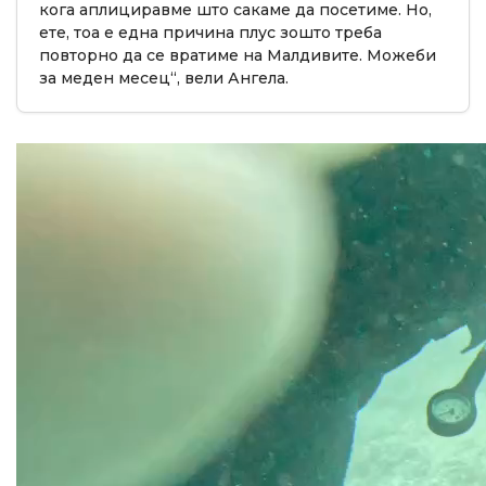
кога аплициравме што сакаме да посетиме. Но,
ете, тоа е една причина плус зошто треба
повторно да се вратиме на Малдивите. Можеби
за меден месец“, вели Ангела.