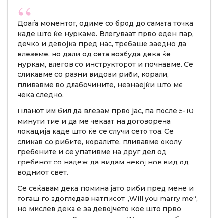
Доаѓа моментот, одиме со брод до самата точка
каде што ќе нуркаме. Влегуваат прво еден пар,
дечко и девојка пред нас, требаше заедно да
влеземе, но дали од сета возбуда дека ќе
нуркам, влегов со инструкторот и почнавме. Се
сликавме со разни видови риби, корали,
пливавме во длабочините, незнаејќи што ме
чека следно.
Планот им бил да влезам прво јас, па после 5-10
минути тие и да ме чекаат на договорена
локација каде што ќе се случи сето тоа. Се
сликав со рибите, коралите, пливавме околу
гребените и се упативме на друг дел од
гребенот со надеж да видам некој нов вид од
водниот свет.
Се сеќавам дека помина јато риби пред мене и
тогаш го здогледав натписот „Will you marry me“,
но мислев дека е за девојчето кое што прво