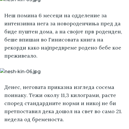
Неш помина 6 месеци на одделение за
интензивна нега за новороденчиња пред да
биде пуштен дома, а на својот прв роденден,
беше впишан во Гинисовата книга на
рекорди како најпредвреме родено бебе кое
преживеало.
Денес, неговата приказна изгледа сосема
поинаку. Тежи околу 11,3 килограми, расте
според стандардните норми и никој не би
претпоставил дека дошол на свет во само 21.
недела од бременоста.