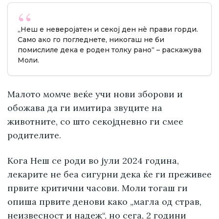
„Неш е неверојатен и секој ден нè прави горди.
Само ако го погледнете, никогаш не би
помислиле дека е роден толку рано“ – раскажува
Моли.
Малото момче веќе учи нови зборови и
обожава да ги имитира звуците на
животните, со што секојдневно ги смее
родителите.
Кога Неш се роди во јули 2024 година,
лекарите не беа сигурни дека ќе ги преживее
првите критични часови. Моли тогаш ги
опиша првите денови како „магла од страв,
неизвесност и надеж“, но сега, 2 години