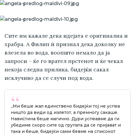
Сите им кажале дека идејата е оригинална и
храбра. А Филип ѝ признал дека доколку не
влезела во вода, воопшто немало да ја
запроси – ќе го врател прстенот и ќе чекал
некоја следна прилика, бидејќи сакал
исклучиво да се случи под вода.
„Ми беше жал единствено бидејќи тој не успеа
ништо да види од излетот, а премногу сакаше.
Навистина беше магично. Дури успеавме да ги
убедиме скоро сите од групата да се пријават и
така и беше, бидејќи сами бевме на списокот