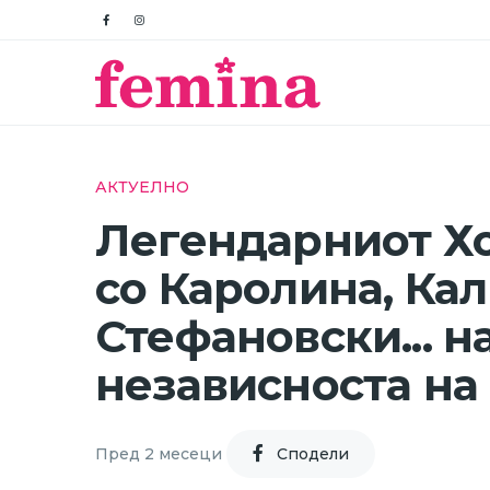
АКТУЕЛНО
Легендарниот Хо
со Каролина, Кал
Стефановски... н
независноста на
Пред 2 месеци
Cподели