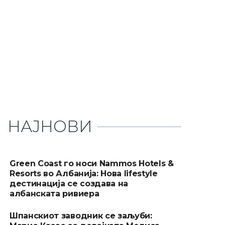
НАЈНОВИ
Green Coast го носи Nammos Hotels &
Resorts во Албанија: Нова lifestyle
дестинација се создава на
албанската ривиера
Шпанскиот заводник се заљуби: