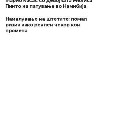
Марио Касас со девојката Мелиса
Пинто на патување во Намибија
Намалување на штетите: помал
ризик како реален чекор кон
промена