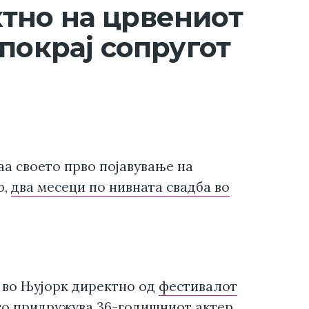
тно на црвениот
покрај сопругот
аа своето прво појавување на
р,
два месеци по нивната свадба во
 во Њујорк директно од
фестивалот
го придружува 36-годишниот актер