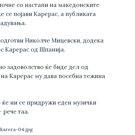
апочне со настапи на македонските
ќе се појави Карерас, а публиката
надувања.
подготви Николче Мицевски, додека
с Карерас од Шпанија.
но задоволство ќе биде дел од
 на Карерас му дава посебна тежина
о ќе ни се придружи еден музички
 рече таа.