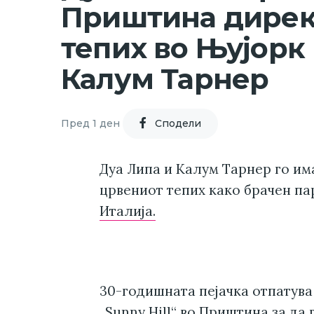
Приштина дирек
тепих во Њујорк 
Калум Тарнер
Пред 1 ден
Cподели
Дуа Липа и Калум Тарнер го им
црвениот тепих како брачен па
Италија.
30-годишната пејачка отпатува
„Sunny Hill“ во Приштина
за да 