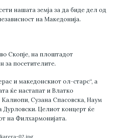
сети нашата земја за да биде дел од
езависност на Македонија.
во Скопје, на плоштадот
н за посетителите.
ерас и македонскиот ол-старс“, а
ата ќе настапат и Влатко
 Калиопи, Сузана Спасовска, Наум
а Дурловски. Целиот концерт ќе
от на Филхармонијата.