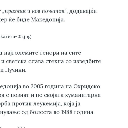
т
„празник и нов почеток“,
додавајќи
чер ќе биде Македонија.
д најголемите тенори на сите
и светска слава стекна со изведбите
 и Пучини.
едонија во 2005 година на Охридско
ра е познат и по својата хуманитарна
рба против леукемија, која ја
нување од болеста во 1988 година.