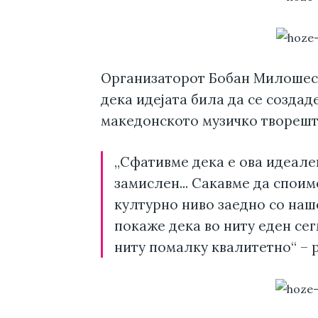
Организаторот Бобан Милошеск
дека идејата била да се создаде
македонското музичко творештв
„Сфативме дека е ова идеале
замислен... Сакавме да споим
културно ниво заедно со наш
покаже дека во ниту еден сег
ниту помалку квалитетно“ – 