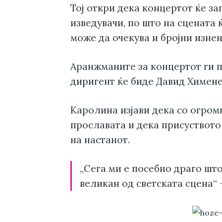
Тој откри дека концертот ќе з
изведувачи, по што на сцената 
може да очекува и бројни изне
Аранжманите за концертот ги 
диригент ќе биде Давид Химене
Каролина изјави дека со огром
прославата и дека присуството
на настанот.
„Сега ми е посебно драго шт
великан од светската сцена“ –