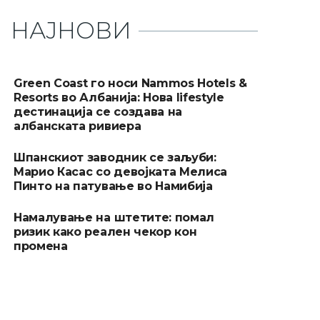
НАЈНОВИ
Green Coast го носи Nammos Hotels &
Resorts во Албанија: Нова lifestyle
дестинација се создава на
албанската ривиера
Шпанскиот заводник се заљуби:
Марио Касас со девојката Мелиса
Пинто на патување во Намибија
Намалување на штетите: помал
ризик како реален чекор кон
промена