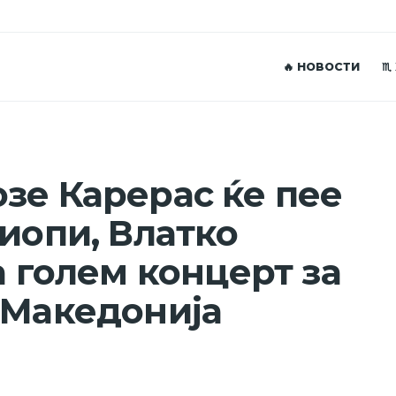
🔥 НОВОСТИ
♏
зе Карерас ќе пее
иопи, Влатко
а голем концерт за
 Македонија