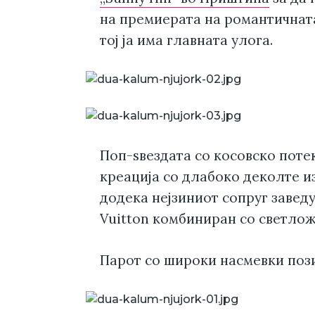
на премиерата на романтичната 
тој ја има главната улога.
Поп-ѕвездата со косовско поте
креација со длабоко деколте и
додека нејзиниот сопруг завед
Vuitton комбиниран со светлож
Парот со широки насмевки поз