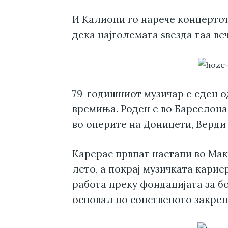
И Калиопи го нарече концерто
дека најголемата ѕвезда таа ве
79-годишниот музичар е еден о
времиња. Роден е во Барселона 
во оперите на Доницети, Верди
Карерас првпат настапи во Мак
лето, а покрај музичката карие
работа преку фондацијата за бо
основал по сопственото закреп