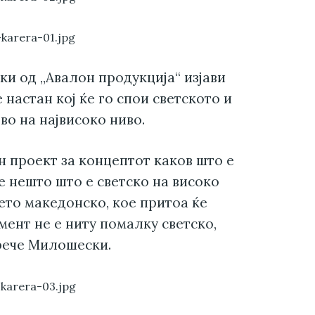
и од „Авалон продукција“ изјави
 настан кој ќе го спои светското и
о на највисоко ниво.
н проект за концептот каков што е
е нешто што е светско на високо
ето македонско, кое притоа ќе
мент не е ниту помалку светско,
рече Милошески.