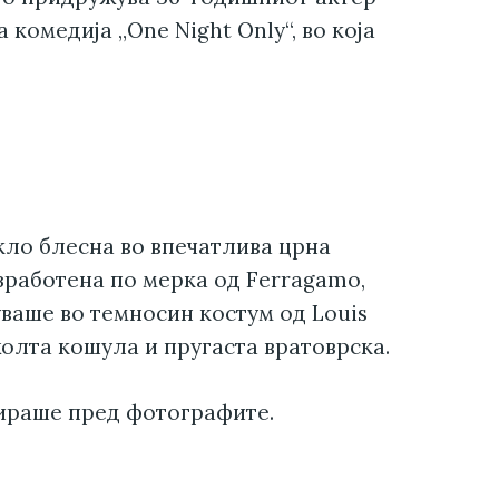
комедија „One Night Only“, во која
кло блесна во впечатлива црна
зработена по мерка од Ferragamo,
уваше во темносин костум од Louis
олта кошула и пругаста вратоврска.
ираше пред фотографите.