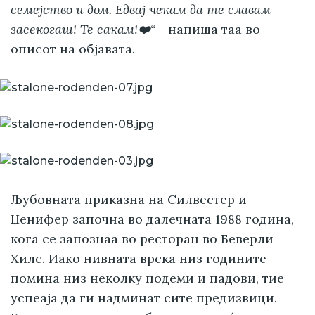
семејство и дом. Едвај чекам да те славам
засекогаш! Те сакам!❤️“
- напиша таа во
описот на објавата.
Љубовната приказна на Силвестер и
Џенифер започна во далечната 1988 година,
кога се запознаа во ресторан во Беверли
Хилс. Иако нивната врска низ годините
помина низ неколку подеми и падови, тие
успеаја да ги надминат сите предизвици.