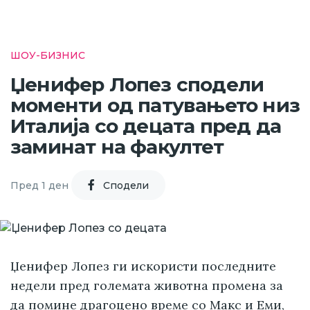
ШОУ-БИЗНИС
Џенифер Лопез сподели
моменти од патувањето низ
Италија со децата пред да
заминат на факултет
Пред 1 ден
Cподели
Џенифер Лопез ги искористи последните
недели пред големата животна промена за
да помине драгоцено време со Макс и Еми,