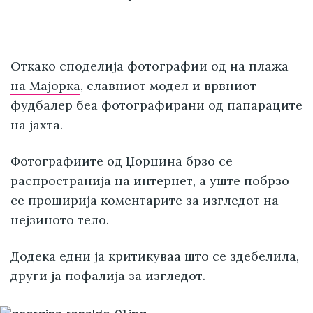
Откако
споделија фотографии од на плажа
на Мајорка
, славниот модел и врвниот
фудбалер беа фотографирани од папараците
на јахта.
Фотографиите од Џорџина брзо се
распространија на интернет, а уште побрзо
се проширија коментарите за изгледот на
нејзиното тело.
Додека едни ја критикуваа што се здебелила,
други ја пофалија за изгледот.