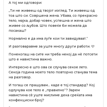
А тој ми одговори:
„Ти не живееш од твојот изглед. Ти живееш од
тоа што си. Совршена жена. Убава, со прекрасно
тело, мајка, добар човек, успешна и жена што
живее со љубов. Што повеќе би можела да
посакаш?
Нормално е да има луѓе кои ти завидуваат.“
И разговаравме за уште многу други работи. 🩷
Понекогаш на сите ни треба некој да нè потсети
што е навистина важно.
Интересно е што ова се случува секое лето.
Секоја година моето тело повторно станува тема
на разговор.
И тогаш се прашувам... каде е тој стандард? Кој
одлучува кое тело е „правилно“? Зарем
навистина сè уште мислиме дека среќата има
конфекциски број?