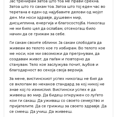
Јас тренирам затоа што тоа ме прави среќна.
Затоа што го сакам тоа. Затоа што тој еден час во
теретана е еден од најубавите делови од мојот
ден. Ми носи здравје, душевен мир,
дисциплина, енергија и благосостојба. Никогаш
не ми било цел да ослабам, отсекогаш било
начин да се грижам за себе.
Ги сакам своите облини. Ја сакам слободата да
живеам во телото кое го избирам. Во телото кое
ме носи, кое ми овозможи да прегрнувам, да
создавам живот, да паѓам и повторно да
станувам. Тело кое заслужува почит, љубов и
благодарност во секоја своја верзија.
За мене, вистинскиот успех никогаш не бил да
се вклопам во некаков стандард за кој никој не
знае кој го измислил. Вистински успех е да
живееш во мир. Да бидеш опкружен со луѓето
кои ги сакаш. Да уживаш со своето семејство и
пријателите. Да се грижиш за своето здравје. Да
се смееш. Да учиш. Да живееш.