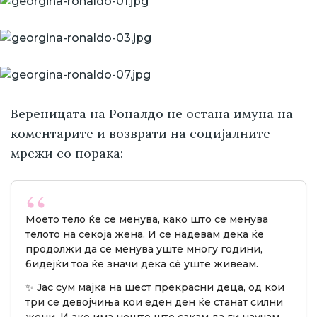
Вереницата на Роналдо не остана имуна на
коментарите и возврати на социјалните
мрежи со порака:
Моето тело ќе се менува, како што се менува
телото на секоја жена. И се надевам дека ќе
продолжи да се менува уште многу години,
бидејќи тоа ќе значи дека сè уште живеам.
✨ Јас сум мајка на шест прекрасни деца, од кои
три се девојчиња кои еден ден ќе станат силни
жени. И ако има нешто што сакам да ги научам,