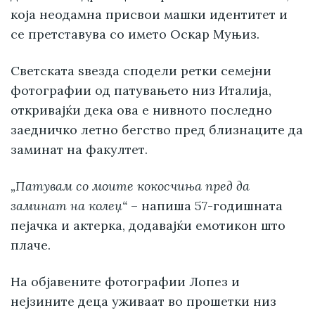
која неодамна присвои машки идентитет и
се претставува со името Оскар Муњиз.
Светската ѕвезда сподели ретки семејни
фотографии од патувањето низ Италија,
откривајќи дека ова е нивното последно
заедничко летно бегство пред близнаците да
заминат на факултет.
„Патувам со моите кокосчиња пред да
заминат на колеџ“
– напиша 57-годишната
пејачка и актерка, додавајќи емотикон што
плаче.
На објавените фотографии Лопез и
нејзините деца уживаат во прошетки низ