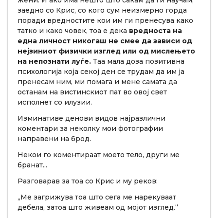
заедно со Крис, со кого сум неизмерно горда
поради вредностите кои им ги пренесува како
татко и како човек, тоа е дека
вредноста на
една личност никогаш не смее да зависи од
нејзиниот физички изглед или од мислењето
на непознати луѓе.
Таа мала доза позитивна
психологија која секој ден се трудам да им ја
пренесам ним, ми помага и мене самата да
останам на вистинскиот пат во овој свет
исполнет со илузии.
Изминативе денови видов најразлични
коментари за неколку мои фотографии
направени на брод.
Некои го коментираат моето тело, други ме
бранат...
Разговарав за тоа со Крис и му реков:
„Ме загрижува тоа што сега ме нарекуваат
дебела, затоа што живеам од мојот изглед.“