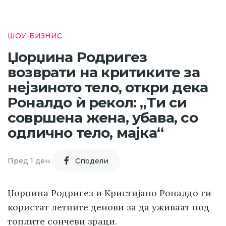
ШОУ-БИЗНИС
Џорџина Родригез
возврати на критиките за
нејзиното тело, откри дека
Роналдо ѝ рекол: „Ти си
совршена жена, убава, со
одлично тело, мајка“
Пред 1 ден
Cподели
Џорџина Родригез и Кристијано Роналдо ги
користат летните денови за да уживаат под
топлите сончеви зраци.