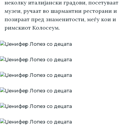
неколку италијански градови, посетуваат
музеи, ручаат во шармантни ресторани и
позираат пред знаменитости, меѓу кои и
римскиот Колосеум.