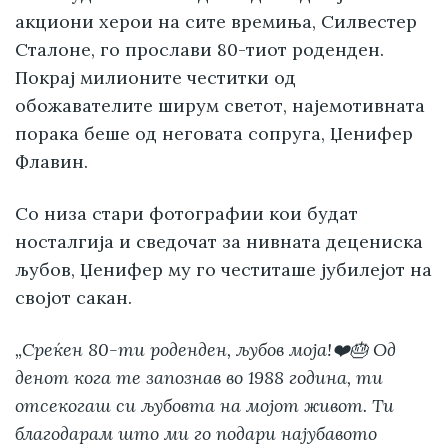
акциони херои на сите времиња, Силвестер
Сталоне, го прослави 80-тиот роденден.
Покрај милионите честитки од
обожавателите ширум светот, најемотивната
порака беше од неговата сопруга, Џенифер
Флавин.
Со низа стари фотографии кои будат
носталгија и сведочат за нивната децениска
љубов, Џенифер му го честиташе јубилејот на
својот сакан.
„Среќен 80-ти роденден, љубов моја!❤️🎂 Од
денот кога те запознав во 1988 година, ти
отсекогаш си љубовта на мојот живот. Ти
благодарам што ми го подари најубавото