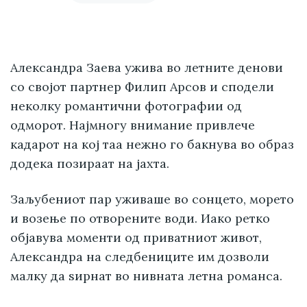
Александра Заева ужива во летните денови
со својот партнер Филип Арсов и сподели
неколку романтични фотографии од
одморот. Најмногу внимание привлече
кадарот на кој таа нежно го бакнува во образ
додека позираат на јахта.
Заљубениот пар уживаше во сонцето, морето
и возење по отворените води. Иако ретко
објавува моменти од приватниот живот,
Александра на следбениците им дозволи
малку да ѕирнат во нивната летна романса.