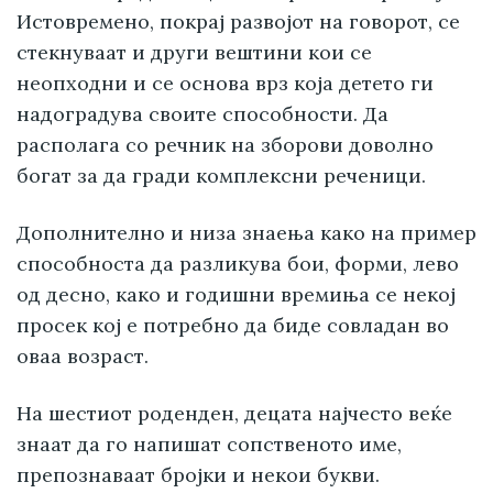
Истовремено, покрај развојот на говорот, се
стекнуваат и други вештини кои се
неопходни и се основа врз која детето ги
надоградува своите способности. Да
располага со речник на зборови доволно
богат за да гради комплексни реченици.
Дополнително и низа знаења како на пример
способноста да разликува бои, форми, лево
од десно, како и годишни времиња се некој
просек кој е потребно да биде совладан во
оваа возраст.
На шестиот роденден, децата најчесто веќе
знаат да го напишат сопственото име,
препознаваат бројки и некои букви.