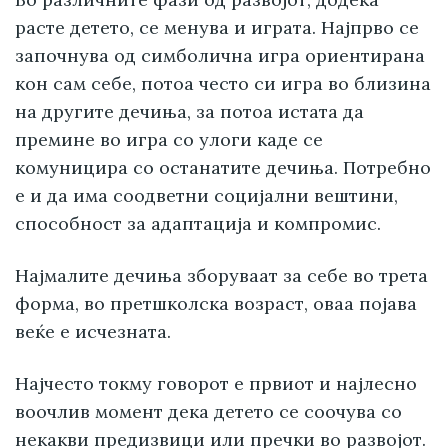
расте детето, се менува и играта. Најпрво се
започнува од симболична игра ориентирана
кон сам себе, потоа често си игра во близина
на другите дечиња, за потоа истата да
премине во игра со улоги каде се
комуницира со останатите дечиња. Потребно
е и да има соодветни социјални вештини,
способност за адаптација и компромис.
Најмалите дечиња зборуваат за себе во трета
форма, во претшколска возраст, оваа појава
веќе е исчезната.
Најчесто токму говорот е првиот и најлесно
воочлив момент дека детето се соочува со
некакви предизвици или пречки во развојот.