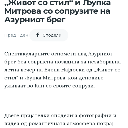
„Живот со стил“ и Љупка
Митрова со сопрузите на
Азурниот брег
Пред 1 ден
Cподели
Спектакуларните огномети над Азурниот
брег беа совршена позадина за незаборавна
летна вечер на Елена Најдоски од „Живот со
стил“ и Љупка Митрова, кои деновиве
уживаат во Кан со своите сопрузи.
Двете пријателки споделија фотографии и
видеа од романтичната атмосфера покрај