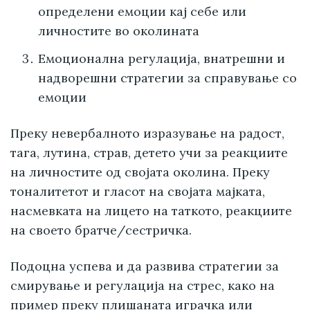
определени емоции кај себе или
личностите во околината
Емоционална регулација, внатрешни и
надворешни стратегии за справување со
емоции
Преку невербалното изразување на радост,
тага, лутина, страв, детето учи за реакциите
на личностите од својата околина. Преку
тоналитетот и гласот на својата мајката,
насмевката на лицето на таткото, реакциите
на своето братче/сестричка.
Подоцна успева и да развива стратегии за
смирување и регулација на стрес, како на
пример преку плишаната играчка или