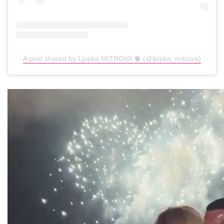
A post shared by Ljupka MITROVA 🫀 (@ljupka_mitrova)