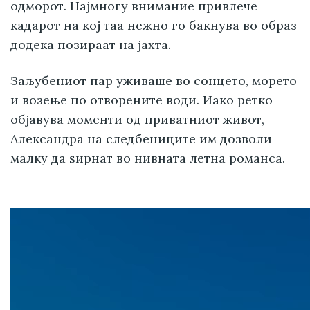
одморот. Најмногу внимание привлече
кадарот на кој таа нежно го бакнува во образ
додека позираат на јахта.
Заљубениот пар уживаше во сонцето, морето
и возење по отворените води. Иако ретко
објавува моменти од приватниот живот,
Александра на следбениците им дозволи
малку да ѕирнат во нивната летна романса.