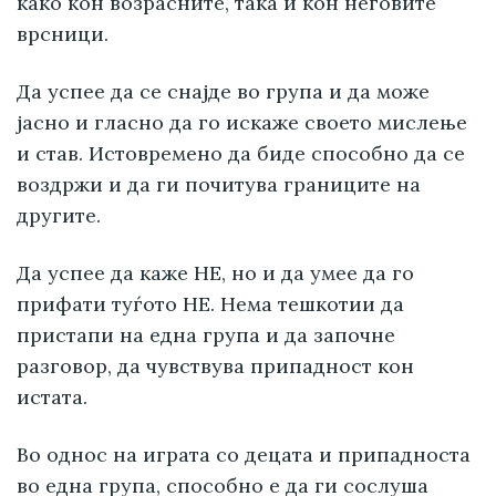
како кон возрасните, така и кон неговите
врсници.
Да успее да се снајде во група и да може
јасно и гласно да го искаже своето мислење
и став. Истовремено да биде способно да се
воздржи и да ги почитува границите на
другите.
Да успее да каже НЕ, но и да умее да го
прифати туѓото НЕ. Нема тешкотии да
пристапи на една група и да започне
разговор, да чувствува припадност кон
истата.
Во однос на играта со децата и припадноста
во една група, способно е да ги сослуша