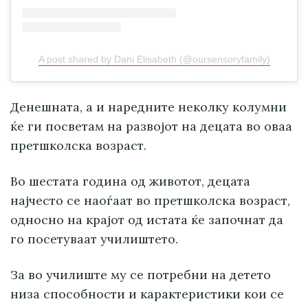
A post shared by Dani Elisabeth (@oursensoryfamily)
Денешната, а и наредните неколку колумни
ќе ги посветам на развојот на децата во оваа
претшколска возраст.
Во шестата година од животот, децата
најчесто се наоѓаат во претшколска возраст,
односно на крајот од истата ќе започнат да
го посетуваат училиштето.
За во училиште му се потребни на детето
низа способности и карактеристики кои се