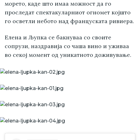
морето, каде што имаа можност да го
проследат спектакуларниот огномет којшто
го осветли небото над француската ривиера.
Елена и Љупка се бакнуваа со своите
сопрузи, наздравија со чаша вино и уживаа
во секој момент од уникатното доживување.