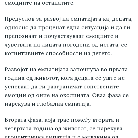
емоциите на останатите.
Предуслов за развој на емпатијата кај децата,
односно да проценат една ситуација и да ги
препознаат и почувствуваат емоциите и
чувствата на лицата погодени од истата, се
когнитивните способности на детето.
Развојот на емпатијата започнува во првата
година од животот, кога децата сè уште не
успеваат да ги разграничат сопствените
емоции од оние на околината. Оваа фаза се
нарекува и глобална емпатија.
Втората фаза, која трае помеѓу втората и
четвртата година од животот, се нарекува
егоцентрична емпатија и е мешавина од