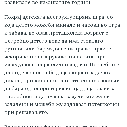
развивале во изминатите години.
Покрај детската неструктурирана игра, со
која детето можеби минало и часови во игра
и забава, во оваа претшколска возраст е
потребно детето веќе да има стекнато
рутина, или барем да се направат првите
чекори кон остварување на истата, при
изведување на различни задачи. Потребно е
да биде во состојба да ја заврши задачата
докрај, при конфронтацијата со потешкотии
да бара одговори и решенија, да ја развива
способноста да решава задачи кои му се
зададени и можеби му задаваат потешкотии
при решавањето.
Во различните фази од развојот, додека