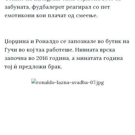
забуната, фудбалерот реагирал со пет
емотикони кои плачат од смеење.
Џорџина и Роналдо се запознале во бутик на
Гучи во кој таа работеше. Нивната врска
започна во 2016 година, а минатата година
тој ѝ предложи брак.