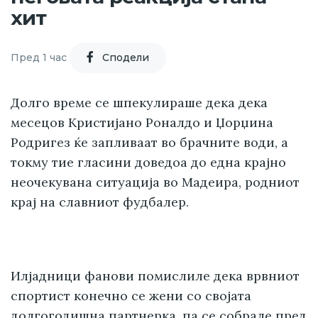
хит
Пред 1 час
Cподели
Долго време се шпекулираше дека дека
месецов Кристијано Роналдо и Џорџина
Родригез ќе запливаат во брачните води, а
токму тие гласини доведоа до една крајно
неочекувана ситуација во Мадеира, родниот
крај на славниот фудбалер.
Илјадници фанови помислиле дека врвниот
спортист конечно се жени со својата
долгогодишна партнерка, па се собрале пред