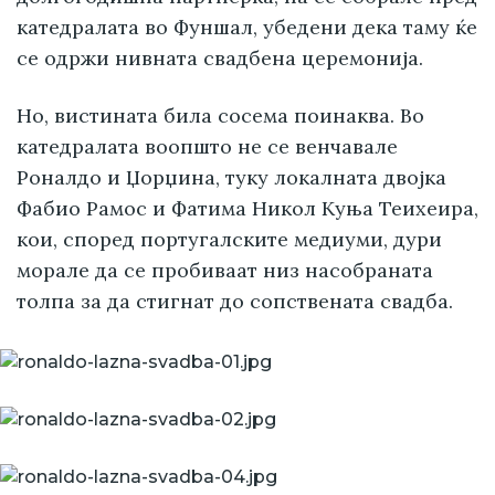
катедралата во Фуншал, убедени дека таму ќе
се одржи нивната свадбена церемонија.
Но, вистината била сосема поинаква. Во
катедралата воопшто не се венчавале
Роналдо и Џорџина, туку локалната двојка
Фабио Рамос и Фатима Никол Куња Теиxeира,
кои, според португалските медиуми, дури
морале да се пробиваат низ насобраната
толпа за да стигнат до сопствената свадба.