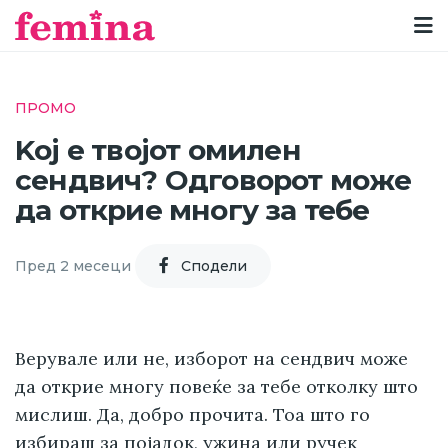
ПРОМО
Kој е твојот омилен
сендвич? Oдговорот може
да открие многу за тебе
Пред 2 месеци
Cподели
Верувале или не, изборот на сендвич може
да открие многу повеќе за тебе отколку што
мислиш. Да, добро прочита. Тоа што го
избираш за појадок, ужина или ручек