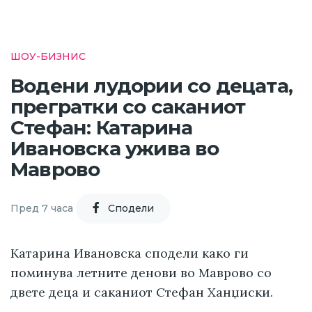
ШОУ-БИЗНИС
Водени лудории со децата,
прегратки со саканиот
Стефан: Катарина
Ивановска ужива во
Маврово
Пред 7 часа
Cподели
Катарина Ивановска сподели како ги
поминува летните денови во Маврово со
двете деца и саканиот Стефан Ханџиски.