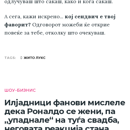
одлучуваш што сакаш, како и кога сакаш.
А сега, кажи искрено...
кој сендвич е твој
фаворит?
Одговорот можеби ќе открие
повеќе за тебе, отколку што очекуваш.
TAGS
ЖИТО ЛУКС
ШОУ-БИЗНИС
Илјадници фанови мислеле
дека Роналдо се жени, па
„упаднале“ на туѓа свадба,
неговата реакција стана