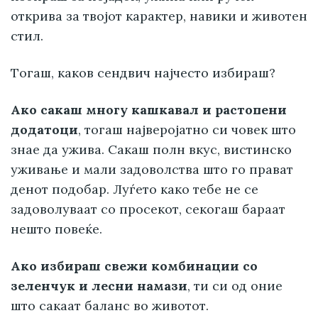
открива за твојот карактер, навики и животен
стил.
Tогаш, каков сендвич најчесто избираш?
Ако сакаш многу кашкавал и растопени
додатоци
, тогаш најверојатно си човек што
знае да ужива. Сакаш полн вкус, вистинско
уживање и мали задоволства што го прават
денот подобар. Луѓето како тебе не се
задоволуваат со просекот, секогаш бараат
нешто повеќе.
Ако избираш свежи комбинации со
зеленчук и лесни намази
, ти си од оние
што сакаат баланс во животот.