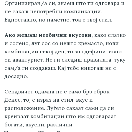
Организиран/а си, знаеш што ти одговара и
не сакаш непотребни компликации.
Едноставно, но паметно, тоа е твој стил.
Ако мешаш необични вкусови
, како слатко
и солено, лут сос со нешто кремасто, нови
комбинации секој ден, тогаш дефинитивно
си авантурист. Не ги следиш правилата, туку
сам/а ги создаваш. Кај тебе никогаш не е
досадно.
Сендвичот одамна не е само брз оброк.
Денес, тој е израз на стил, вкус и
расположение. Луѓето сакаат сами да си
креираат комбинации што им одговараат,
богати, вкусни, различни.