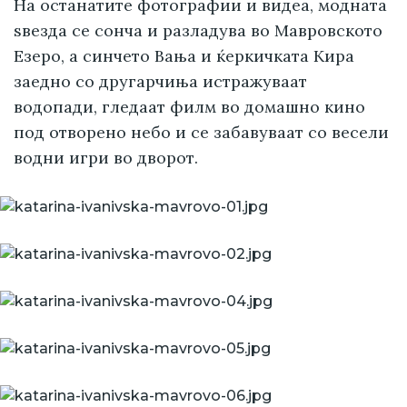
На останатите фотографии и видеа, модната
ѕвезда се сонча и разладува во Мавровското
Езеро, а синчето Вања и ќеркичката Кира
заедно со другарчиња истражуваат
водопади, гледаат филм во домашно кино
под отворено небо и се забавуваат со весели
водни игри во дворот.