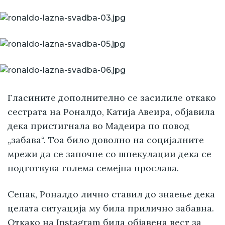
Гласините дополнително се засилиле откако
сестрата на Роналдо, Катија Авеира, објавила
дека пристигнала во Мадеира по повод
„забава“. Тоа било доволно на социјалните
мрежи да се започне со шпекулации дека се
подготвува голема семејна прослава.
Сепак, Роналдо лично ставил до знаење дека
целата ситуација му била прилично забавна.
Откако на Instagram била објавена вест за