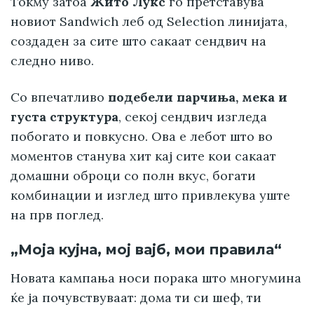
Токму затоа
Жито Лукс
го претставува
новиот Sandwich леб од Selection линијата,
создаден за сите што сакаат сендвич на
следно ниво.
Со впечатливо
подебели парчиња, мека и
густа структура
, секој сендвич изгледа
побогато и повкусно. Ова е лебот што во
моментов станува хит кај сите кои сакаат
домашни оброци со полн вкус, богати
комбинации и изглед што привлекува уште
на прв поглед.
„Моја кујна, мој вајб, мои правила“
Новата кампања носи порака што многумина
ќе ја почувствуваат: дома ти си шеф, ти