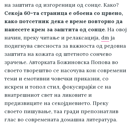
на заштита од изгореници од сонце. Како?
Секоја 60-та страница е обоена со црвено,
како потсетник дека е време повторно да
нанесете крем за заштита од сонце
. На овој
начин, преку читање и релаксација,
dm
ја
подигнува свесноста за важноста од редовна
заштита на кожата од штетното сончево
зрачење. Авторката Божиновска Попова во
своето творештво се насочува кон современи
теми и емотивни човечки приказни, со
искрен и топол стил, фокусирајќи се на
внатрешниот свет на ликовите и
предизвиците на секојдневието. Преку
своето пишување, таа гради препознатлив
глас во современата домашна литература.