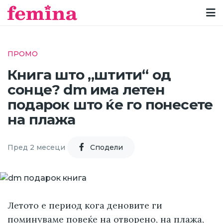
ПРОМО
Книга што „штити“ од
сонце? dm има летен
подарок што ќе го понесете
на плажа
Пред 2 месеци
Cподели
Летото е период кога деновите ги
поминуваме повеќе на отворено, на плажа,