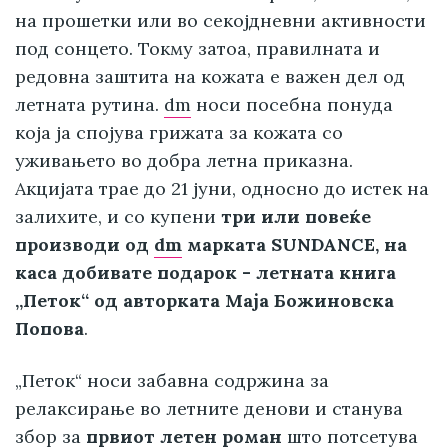
на прошетки или во секојдневни активности
под сонцето. Токму затоа, правилната и
редовна заштита на кожата е важен дел од
летната рутина.
dm
носи посебна понуда
која ја спојува грижата за кожата со
уживањето во добра летна приказна.
Акцијата трае до 21 јуни, односно до истек на
залихите, и со купени
три или повеќе
производи од
dm
марката SUNDANCE, на
каса добивате подарок - летната книга
„Петок“ од авторката Маја Божиновска
Попова
.
„Петок“ носи забавна содржина за
релаксирање во летните денови и станува
збор за
првиот летен роман
што потсетува