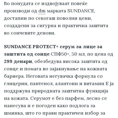
Во понудата се издвојуваат повеќе
производи од
dm
марката SUNDANCE,
достапни по секогаш поволни цени,
создадени за сигурна и практична заштита
во сончевите денови.
SUNDANCE PROTECT+ серум за лице за
заштита од сонце
СПФ50+, 50 мл, по цена од
299 денари
, обезбедува висока заштита од
сонце и помага во зајакнување на кожната
бариера. Неговата негувачка формула со
глицерин, пантенол, алантоин и витамин Е ја
поддржува природната заштитна функција
на кожата. Серумот е без парфем, лесно се
нанесува и е погоден како подлога за
шминка, што го прави практичен избор за