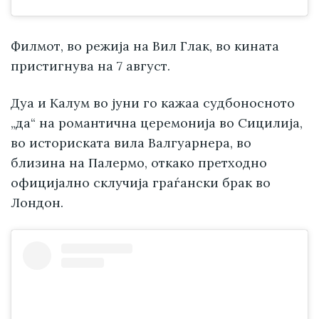
Филмот, во режија на Вил Глак, во кината
пристигнува на 7 август.
Дуа и Калум во јуни го кажаа судбоносното
„да“ на романтична церемонија во Сицилија,
во историската вила Валгуарнера, во
близина на Палермо, откако претходно
официјално склучија граѓански брак во
Лондон.