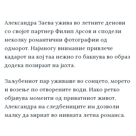
Александра Заева ужива во летните денови
со својот партнер Филип Арсов и сподели
неколку романтични фотографии од
одморот. Најмногу внимание привлече
кадарот на кој таа нежно го бакнува во образ
додека позираат на јахта.
Заљубениот пар уживаше во сонцето, морето
и возење по отворените води. Иако ретко
објавува моменти од приватниот живот,
Александра на следбениците им дозволи
малку да ѕирнат во нивната летна романса.