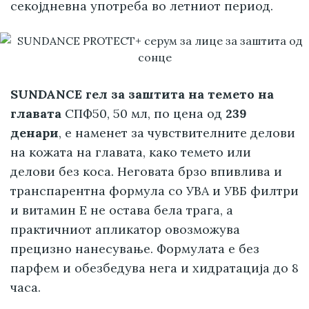
секојдневна употреба во летниот период.
SUNDANCE гел за заштита на темето на
главата
СПФ50, 50 мл, по цена од
239
денари
, е наменет за чувствителните делови
на кожата на главата, како темето или
делови без коса. Неговата брзо впивлива и
транспарентна формула со УВА и УВБ филтри
и витамин Е не остава бела трага, а
практичниот апликатор овозможува
прецизно нанесување. Формулата е без
парфем и обезбедува нега и хидратација до 8
часа.