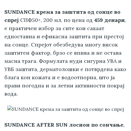
SUNDANCE крема за заштита од сонце во
спреј
СПФ50+, 200 мл, по цена од
459 денари
,
е практичен избор за сите кои сакаат
едноставна и ефикасна заштита при престој
на сонце. Спрејот обезбедува многу висок
заштитен фактор, брзо се впива и не остава
масна трага. Формулата нуди сигурна УВА и
УВБ заштита, дерматолошки е потврдена како
блага кон кожата и е водоотпорна, што ја
прави погодна и за летни активности покрај
вода.
SUNDANCE AFTER SUN лосион по сончање
,