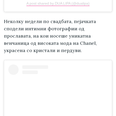
A post shared by DUA LIPA (@dualipa)
Неколку недели по свадбата, пејачката
сподели интимни фотографии од
прославата, на кои носеше уникатна
венчаница од високата мода на Chanel,
украсена со кристали и пердуви.