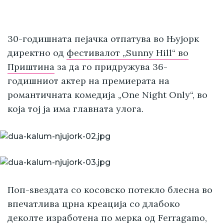
30-годишната пејачка отпатува во Њујорк
директно од
фестивалот „Sunny Hill“ во
Приштина
за да го придружува 36-
годишниот актер на премиерата на
романтичната комедија „One Night Only“, во
која тој ја има главната улога.
Поп-ѕвездата со косовско потекло блесна во
впечатлива црна креација со длабоко
деколте изработена по мерка од Ferragamo,