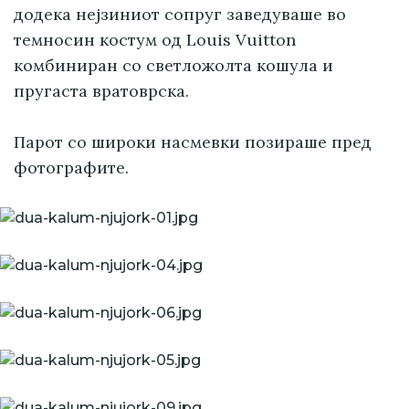
додека нејзиниот сопруг заведуваше во
темносин костум од Louis Vuitton
комбиниран со светложолта кошула и
пругаста вратоврска.
Парот со широки насмевки позираше пред
фотографите.