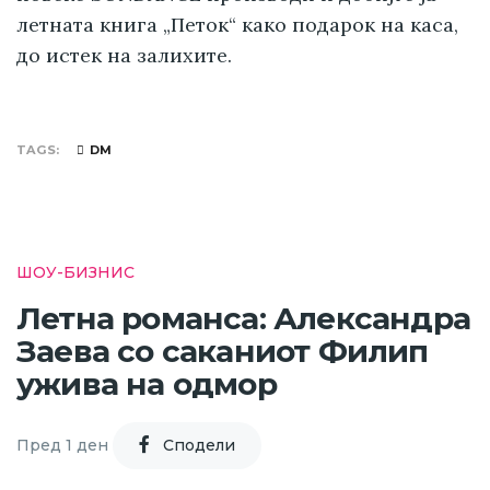
летната книга „Петок“ како подарок на каса,
до истек на залихите.
TAGS
DM
ШОУ-БИЗНИС
Летна романса: Александра
Заева со саканиот Филип
ужива на одмор
Пред 1 ден
Cподели