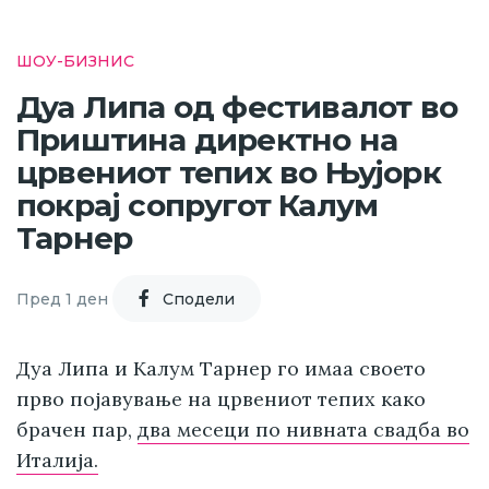
ШОУ-БИЗНИС
Дуа Липа од фестивалот во
Приштина директно на
црвениот тепих во Њујорк
покрај сопругот Калум
Тарнер
Пред 1 ден
Cподели
Дуа Липа и Калум Тарнер го имаа своето
прво појавување на црвениот тепих како
брачен пар,
два месеци по нивната свадба во
Италија.