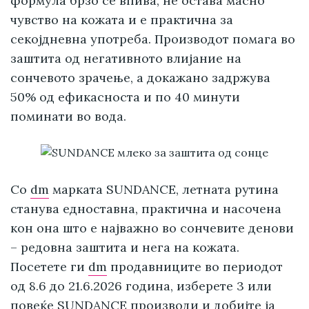
формула брзо се впива, не остава масно
чувство на кожата и е практична за
секојдневна употреба. Производот помага во
заштита од негативното влијание на
сончевото зрачење, а докажано задржува
50% од ефикасноста и по 40 минути
поминати во вода.
Со
dm
марката SUNDANCE, летната рутина
станува едноставна, практична и насочена
кон она што е најважно во сончевите денови
– редовна заштита и нега на кожата.
Посетете ги
dm
продавниците во периодот
од 8.6 до 21.6.2026 година, изберете 3 или
повеќе SUNDANCE производи и добијте ја