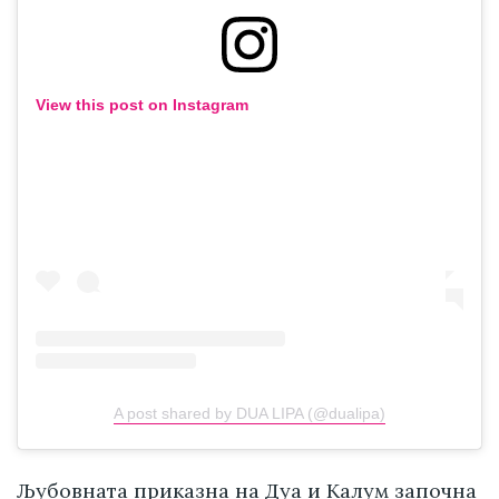
View this post on Instagram
A post shared by DUA LIPA (@dualipa)
Љубовната приказна на Дуа и Калум започна