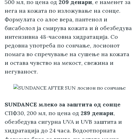
500 мл, по цена од
209 денари
, е наменет за
нега на кожата по изложување на сонце.
Формулата со алое вера, пантенол и
бисаболол ја смирува кожата и ѝ обезбедува
интензивна 48-часовна хидратација. Со
редовна употреба по сончање, лосионот
помага во спречување на сушење на кожата
и остава чувство на мекост, свежина и
негуваност.
SUNDANCE млеко за заштита од сонце
СПФ30, 200 мл, по цена од
289 денари
,
обезбедува сигурна UVA и UVB заштита и
хидратација до 24 часа. Водоотпорната