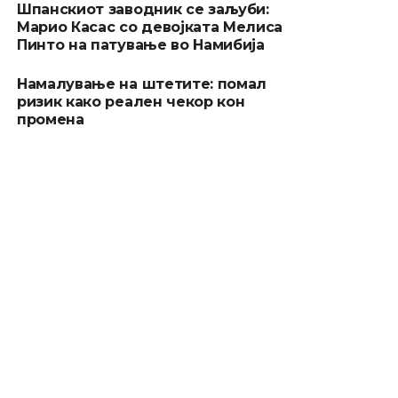
Шпанскиот заводник се заљуби:
Марио Касас со девојката Мелиса
Пинто на патување во Намибија
Намалување на штетите: помал
ризик како реален чекор кон
промена