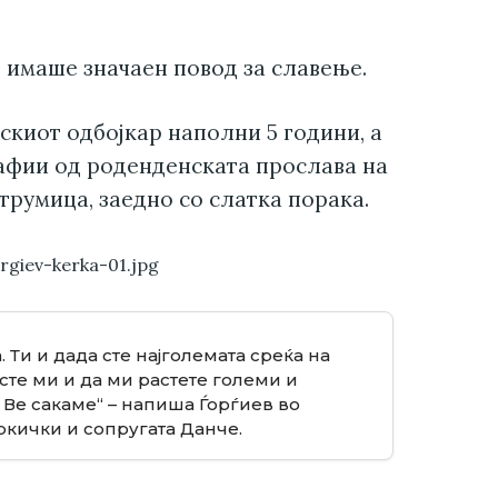
 имаше значаен повод за славење.
киот одбојкар наполни 5 години, а
афии од роденденската прослава на
трумица, заедно со слатка порака.
 Ти и дада сте најголемата среќа на
 сте ми и да ми растете големи и
 Ве сакаме“ – напиша Ѓорѓиев во
ркички и сопругата Данче.