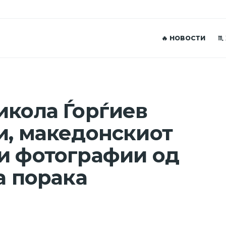
🔥 НОВОСТИ
♏
икола Ѓорѓиев
и, македонскиот
и фотографии од
а порака