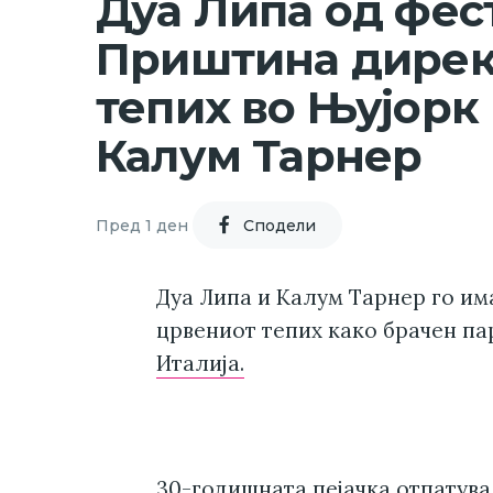
Дуа Липа од фес
Приштина дирек
тепих во Њујорк 
Калум Тарнер
Пред 1 ден
Cподели
Дуа Липа и Калум Тарнер го им
црвениот тепих како брачен па
Италија.
30-годишната пејачка отпатува