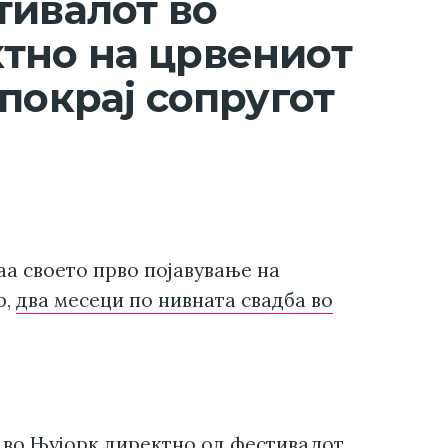
тивалот во
тно на црвениот
покрај сопругот
аа своето прво појавување на
р,
два месеци по нивната свадба во
 во Њујорк директно од
фестивалот