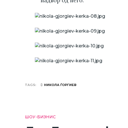
надвор од него.
TAGS
НИКОЛА ЃОРГИЕВ
ШОУ-БИЗНИС