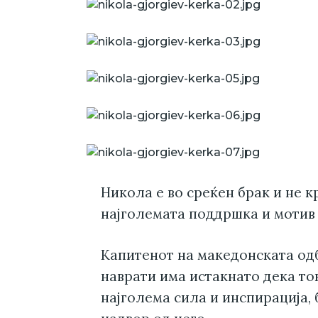
Никола е во среќен брак и не к
најголемата поддршка и мотив 
Капитенот на македонската одб
наврати има истакнато дека то
најголема сила и инспирација, 