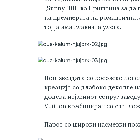
„Sunny Hill“ во Приштина
за да 
на премиерата на романтичната 
тој ја има главната улога.
Поп-ѕвездата со косовско поте
креација со длабоко деколте и
додека нејзиниот сопруг завед
Vuitton комбиниран со светлож
Парот со широки насмевки поз