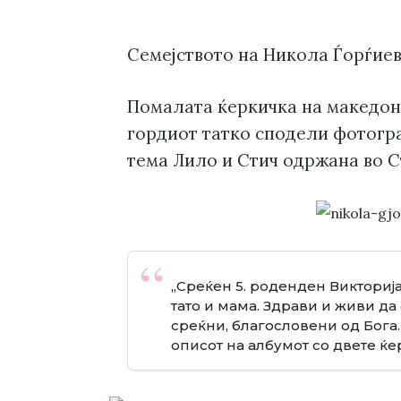
Семејството на Никола Ѓорѓиев
Помалата ќеркичка на македонс
гордиот татко сподели фотогр
тема Лило и Стич одржана во С
„Среќен 5. роденден Викторија.
тато и мама. Здрави и живи да
среќни, благословени од Бога.
описот на албумот со двете ќе