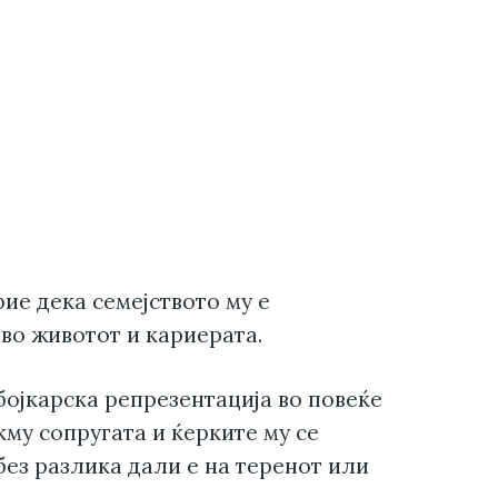
рие дека семејството му е
во животот и кариерата.
ојкарска репрезентација во повеќе
кму сопругата и ќерките му се
без разлика дали е на теренот или