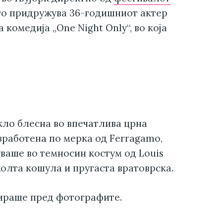
го придружува 36-годишниот актер
комедија „One Night Only“, во која
кло блесна во впечатлива црна
зработена по мерка од Ferragamo,
уваше во темносин костум од Louis
олта кошула и пругаста вратоврска.
ираше пред фотографите.