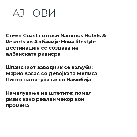
НАЈНОВИ
Green Coast го носи Nammos Hotels &
Resorts во Албанија: Нова lifestyle
дестинација се создава на
албанската ривиера
Шпанскиот заводник се заљуби:
Марио Касас со девојката Мелиса
Пинто на патување во Намибија
Намалување на штетите: помал
ризик како реален чекор кон
промена