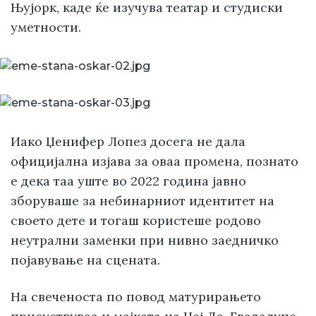
Њујорк, каде ќе изучува театар и студиски
уметности.
Иако Џенифер Лопез досега не дала
официјална изјава за оваа промена, познато
е дека таа уште во 2022 година јавно
зборуваше за небинарниот идентитет на
своето дете и тогаш користеше родово
неутрални заменки при нивно заедничко
појавување на сцената.
На свеченоста по повод матурирањето