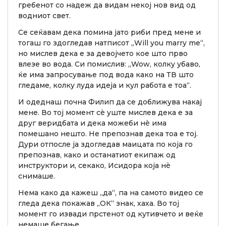
гребенот со надеж да видам некој нов вид од
водниот свет.
Се сеќавам дека помина јато риби пред мене и
тогаш го здогледав натписот „Will you marry me“,
но мислев дека е за девојчето кое што прво
влезе во вода. Си помислив: „Wow, колку убаво,
ќе има запросување под вода како на ТВ што
гледаме, колку луда идеја и кул работа е тоа“.
И одеднаш почна Филип да се доближува накај
мене. Во тој момент сè уште мислев дека е за
друг веридбата и дека можеби нè има
помешано нешто. Не препознав дека тоа е тој.
Дури отпосле ја здогледав маицата по која го
препознав, како и останатиот екипаж од
инструктори и, секако, Исидора која нè
снимаше.
Нема како да кажеш „да“, па на самото видео се
гледа дека покажав „ОК“ знак, хаха. Во тој
момент го извади прстенот од кутивчето и веќе
немаше бегање.