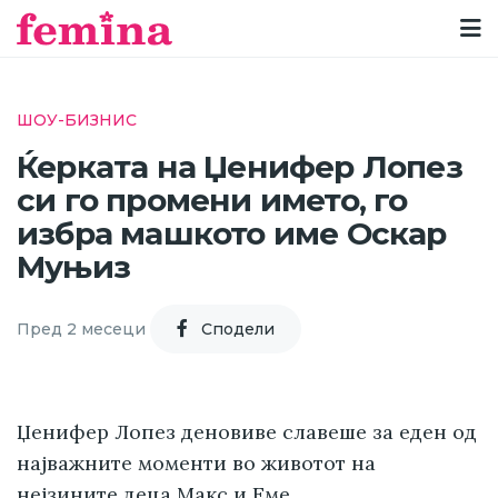
ШОУ-БИЗНИС
Ќерката на Џенифер Лопез
си го промени името, го
избра машкото име Оскар
Муњиз
Пред 2 месеци
Cподели
Џенифер Лопез деновиве славеше за еден од
најважните моменти во животот на
нејзините деца Макс и Еме.