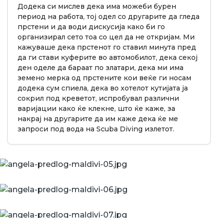
Додека си мислев дека има можеби бурен
период на работа, тој одел со другарите да гледа
прстени и да води дискусија како би го
организирал сето тоа со цел да не откријам. Ми
кажуваше дека прстенот го ставил минута пред
да ги стави куферите во автомобилот, дека секој
ден оделе да бараат по златари, дека ми има
земено мерка од прстените кои веќе ги носам
додека сум спиела, дека во хотелот кутијата ја
сокрил под креветот, испробувал различни
варијации како ќе клекне, што ќе каже, за
накрај на другарите да им каже дека ќе ме
запроси под вода на Scuba Diving излетот.