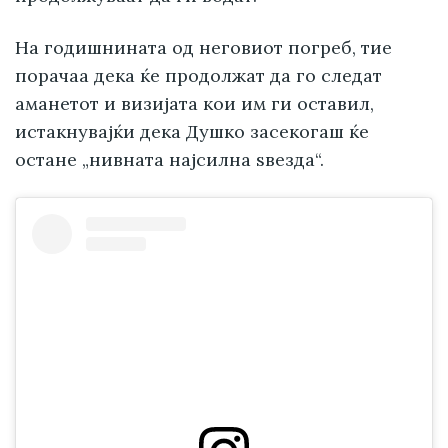
На годишнината од неговиот погреб, тие
порачаа дека ќе продолжат да го следат
аманетот и визијата кои им ги оставил,
истакнувајќи дека Душко засекогаш ќе
остане „нивната најсилна ѕвезда“.