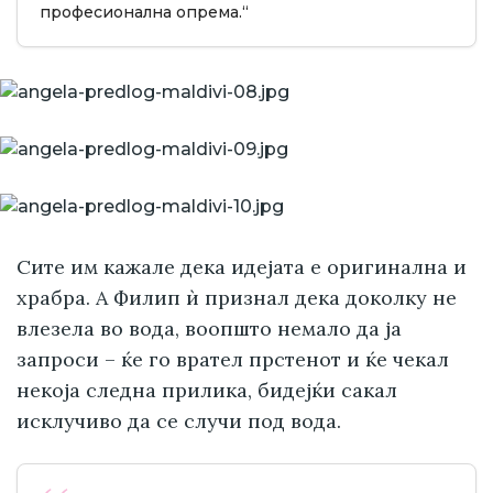
професионална опрема.“
Сите им кажале дека идејата е оригинална и
храбра. А Филип ѝ признал дека доколку не
влезела во вода, воопшто немало да ја
запроси – ќе го врател прстенот и ќе чекал
некоја следна прилика, бидејќи сакал
исклучиво да се случи под вода.