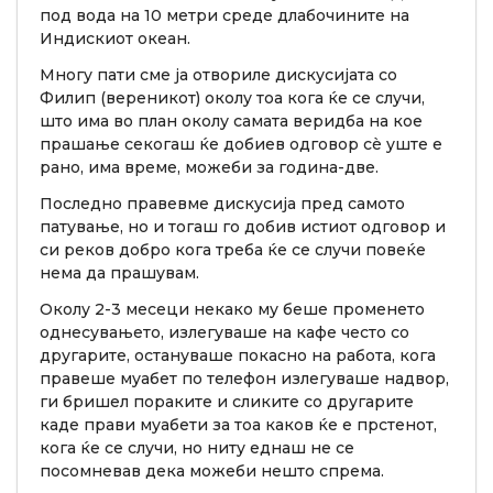
под вода на 10 метри среде длабочините на
Индискиот океан.
Многу пати сме ја отвориле дискусијата со
Филип (вереникот) околу тоа кога ќе се случи,
што има во план околу самата веридба на кое
прашање секогаш ќе добиев одговор сè уште е
рано, има време, можеби за година-две.
Последно правевме дискусија пред самото
патување, но и тогаш го добив истиот одговор и
си реков добро кога треба ќе се случи повеќе
нема да прашувам.
Околу 2-3 месеци некако му беше променето
однесувањето, излегуваше на кафе често со
другарите, остануваше покасно на работа, кога
правеше муабет по телефон излегуваше надвор,
ги бришел пораките и сликите со другарите
каде прави муабети за тоа каков ќе е прстенот,
кога ќе се случи, но ниту еднаш не се
посомневав дека можеби нешто спрема.