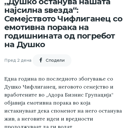
„Душко останува нашата
најсилна ѕвезда“:
Семејството Чифлиганец со
емотивна порака на
годишнината од погребот
на Душко
Пред 2 дена
Cподели
Една година по последното збогување со
Душко Чифлиганец, неговото семејство и
вработените во „Адора Бизнис Групација“
објавија емотивна порака во која
истакнуваат дека споменот на него останува
жив, а неговите идеи и вредности
продолжуваат да ги водат.