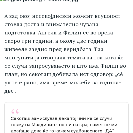
А зад овој несекојдневен момент всушност
стоела долга и внимателно чувана
подготовка. Ангела и Филип се во врска
скоро три години, а околу две години
живееле заедно пред веридбата. Таа
многупати ја отворала темата за тоа кога ќе
се случи запросувањето и што има Филип во
план, но секогаш добивала ист одговор: „сè
уште е рано, има време, можеби за година-
две“.
Секогаш замислував дека тој чин ќе се случи
токму на Малдивите, но ни на крај памет не ми
доаѓаше дека ќе го кажам судбоносното „ДА“