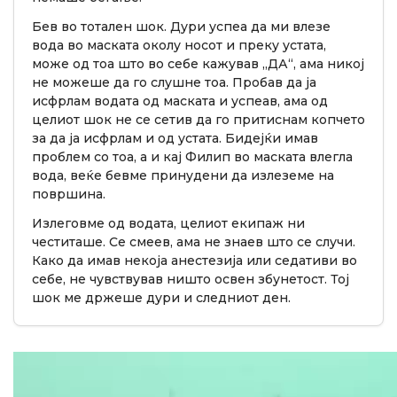
Бев во тотален шок. Дури успеа да ми влезе
вода во маската околу носот и преку устата,
може од тоа што во себе кажував „ДА“, ама никој
не можеше да го слушне тоа. Пробав да ја
исфрлам водата од маската и успеав, ама од
целиот шок не се сетив да го притиснам копчето
за да ја исфрлам и од устата. Бидејќи имав
проблем со тоа, а и кај Филип во маската влегла
вода, веќе бевме принудени да излеземе на
површина.
Излеговме од водата, целиот екипаж ни
честиташе. Се смеев, ама не знаев што се случи.
Како да имав некоја анестезија или седативи во
себе, не чувствував ништо освен збунетост. Тој
шок ме држеше дури и следниот ден.