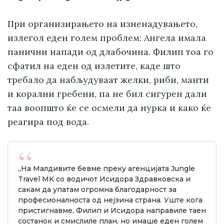
При организирањето на изненадувањето,
излегол еден голем проблем: Ангела имала
панични напади од длабочина. Филип тоа го
сфатил на еден од излетите, каде што
требало да набљудуваат желки, риби, манти
и корални гребени, па не бил сигурен дали
таа воопшто ќе се осмели да нурка и како ќе
реагира под вода.
„На Малдивите бевме преку агенцијата Jungle
Travel MK со водичот Исидора Здравковска и
сакам да упатам огромна благодарност за
професионалноста од нејзина страна. Уште кога
пристигнавме, Филип и Исидора направиле таен
состанок и смислиле план, но имаше еден голем