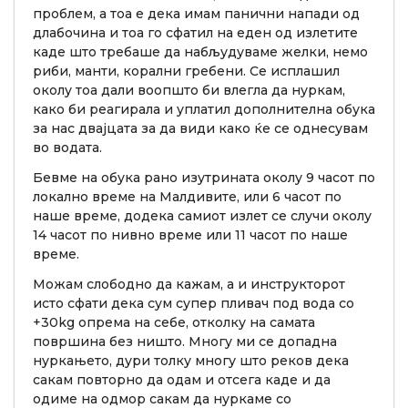
проблем, а тоа е дека имам панични напади од
длабочина и тоа го сфатил на еден од излетите
каде што требаше да набљудуваме желки, немо
риби, манти, корални гребени. Се исплашил
околу тоа дали воопшто би влегла да нуркам,
како би реагирала и уплатил дополнителна обука
за нас двајцата за да види како ќе се однесувам
во водата.
Бевме на обука рано изутрината околу 9 часот по
локално време на Малдивите, или 6 часот по
наше време, додека самиот излет се случи околу
14 часот по нивно време или 11 часот по наше
време.
Можам слободно да кажам, а и инструкторот
исто сфати дека сум супер пливач под вода со
+30kg опрема на себе, отколку на самата
површина без ништо. Многу ми се допадна
нуркањето, дури толку многу што реков дека
сакам повторно да одам и отсега каде и да
одиме на одмор сакам да нуркаме со