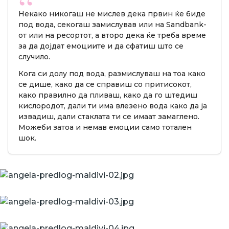
Некако никогаш не мислев дека првин ќе биде
под вода, секогаш замислував или на Sandbank-
от или на ресортот, а второ дека ќе треба време
за да дојдат емоциите и да сфатиш што се
случило.
Кога си долу под вода, размислуваш на тоа како
се дише, како да се справиш со притисокот,
како правилно да пливаш, како да го штедиш
кислородот, дали ти има влезено вода како да ја
извадиш, дали стаклата ти се имаат замаглено.
Можеби затоа и немав емоции само тотален
шок.