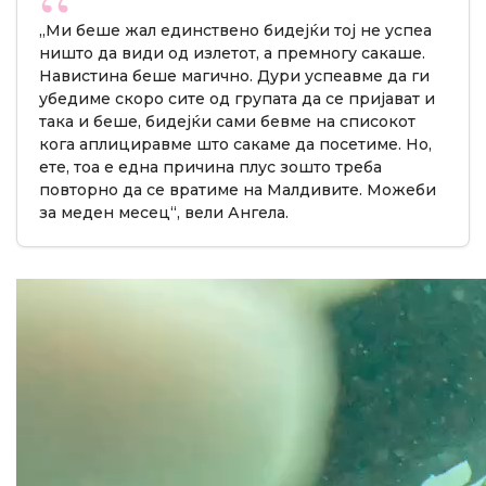
„Ми беше жал единствено бидејќи тој не успеа
ништо да види од излетот, а премногу сакаше.
Навистина беше магично. Дури успеавме да ги
убедиме скоро сите од групата да се пријават и
така и беше, бидејќи сами бевме на списокот
кога аплициравме што сакаме да посетиме. Но,
ете, тоа е една причина плус зошто треба
повторно да се вратиме на Малдивите. Можеби
за меден месец“, вели Ангела.