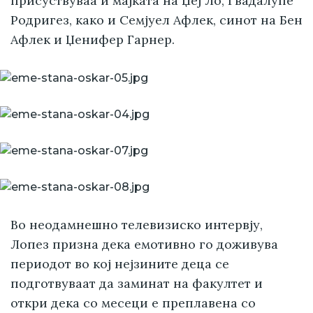
присуствуваа и мајката на Џеј Ло, Гвадалупе
Родригез, како и Семјуел Афлек, синот на Бен
Афлек и Џенифер Гарнер.
Во неодамнешно телевизиско интервју,
Лопез призна дека емотивно го доживува
периодот во кој нејзините деца се
подготвуваат да заминат на факултет и
откри дека со месеци е преплавена со