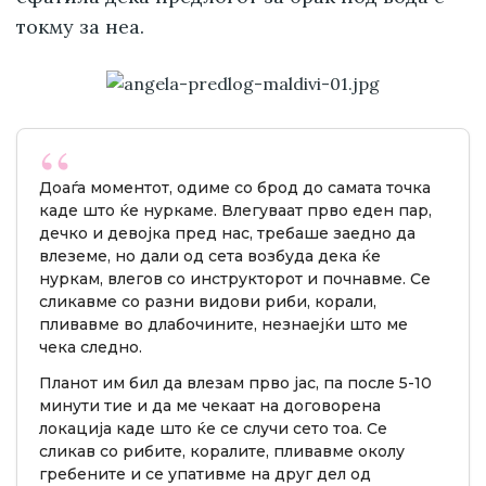
токму за неа.
Доаѓа моментот, одиме со брод до самата точка
каде што ќе нуркаме. Влегуваат прво еден пар,
дечко и девојка пред нас, требаше заедно да
влеземе, но дали од сета возбуда дека ќе
нуркам, влегов со инструкторот и почнавме. Се
сликавме со разни видови риби, корали,
пливавме во длабочините, незнаејќи што ме
чека следно.
Планот им бил да влезам прво јас, па после 5-10
минути тие и да ме чекаат на договорена
локација каде што ќе се случи сето тоа. Се
сликав со рибите, коралите, пливавме околу
гребените и се упативме на друг дел од