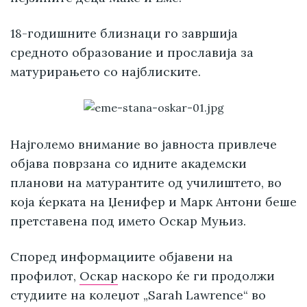
18-годишните близнаци го завршија
средното образование и прославија за
матурирањето со најблиските.
Најголемо внимание во јавноста привлече
објава поврзана со идните академски
планови на матурантите од училиштето, во
која ќерката на Џенифер и Марк Антони беше
претставена под името Оскар Муњиз.
Според информациите објавени на
профилот,
Оскар
наскоро ќе ги продолжи
студиите на колеџот „Sarah Lawrence“ во