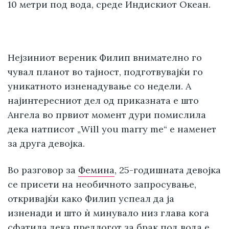
10 метри под вода, среде Индискиот Океан.
Нејзиниот вереник Филип внимателно го
чувал планот во тајност, подготвувајќи го
уникатното изненадување со недели. А
најинтересниот дел од приказната е што
Ангела во првиот момент дури помислила
дека натписот „Will you marry me“ е наменет
за друга девојка.
Во разговор за
Фемина
, 25-годишната девојка
се присети на необичното запросување,
откривајќи како Филип успеал да ја
изненади и што ѝ минувало низ глава кога
сфатила дека предлогот за брак под вода е