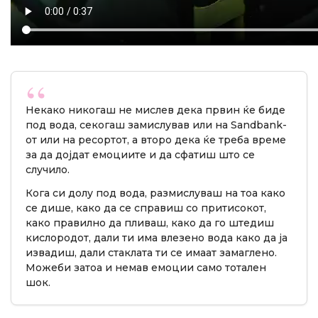
Некако никогаш не мислев дека првин ќе биде
под вода, секогаш замислував или на Sandbank-
от или на ресортот, а второ дека ќе треба време
за да дојдат емоциите и да сфатиш што се
случило.
Кога си долу под вода, размислуваш на тоа како
се дише, како да се справиш со притисокот,
како правилно да пливаш, како да го штедиш
кислородот, дали ти има влезено вода како да ја
извадиш, дали стаклата ти се имаат замаглено.
Можеби затоа и немав емоции само тотален
шок.