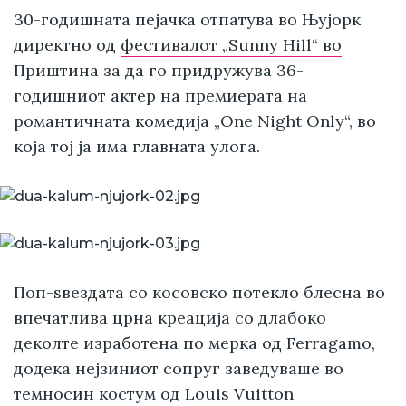
30-годишната пејачка отпатува во Њујорк
директно од
фестивалот „Sunny Hill“ во
Приштина
за да го придружува 36-
годишниот актер на премиерата на
романтичната комедија „One Night Only“, во
која тој ја има главната улога.
Поп-ѕвездата со косовско потекло блесна во
впечатлива црна креација со длабоко
деколте изработена по мерка од Ferragamo,
додека нејзиниот сопруг заведуваше во
темносин костум од Louis Vuitton