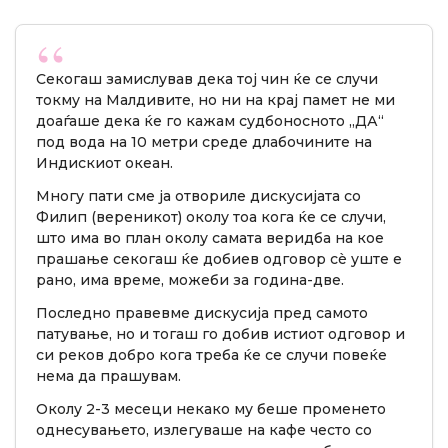
Секогаш замислував дека тој чин ќе се случи
токму на Малдивите, но ни на крај памет не ми
доаѓаше дека ќе го кажам судбоносното „ДА“
под вода на 10 метри среде длабочините на
Индискиот океан.
Многу пати сме ја отвориле дискусијата со
Филип (вереникот) околу тоа кога ќе се случи,
што има во план околу самата веридба на кое
прашање секогаш ќе добиев одговор сè уште е
рано, има време, можеби за година-две.
Последно правевме дискусија пред самото
патување, но и тогаш го добив истиот одговор и
си реков добро кога треба ќе се случи повеќе
нема да прашувам.
Околу 2-3 месеци некако му беше променето
однесувањето, излегуваше на кафе често со