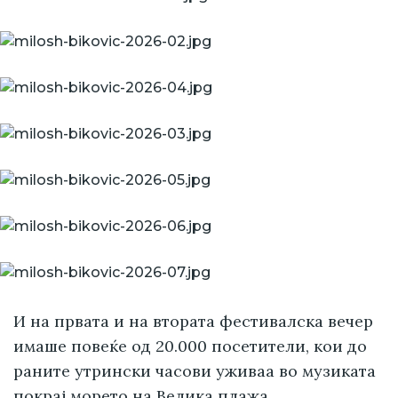
И на првата и на втората фестивалска вечер
имаше повеќе од 20.000 посетители, кои до
раните утрински часови уживаа во музиката
покрај морето на Велика плажа.