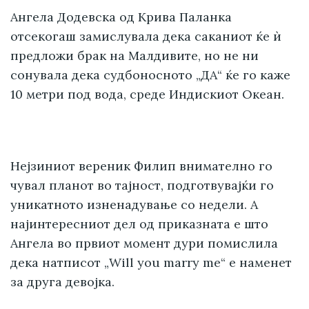
Ангела Додевска од Крива Паланка
отсекогаш замислувала дека саканиот ќе ѝ
предложи брак на Малдивите, но не ни
сонувала дека судбоносното „ДА“ ќе го каже
10 метри под вода, среде Индискиот Океан.
Нејзиниот вереник Филип внимателно го
чувал планот во тајност, подготвувајќи го
уникатното изненадување со недели. А
најинтересниот дел од приказната е што
Ангела во првиот момент дури помислила
дека натписот „Will you marry me“ е наменет
за друга девојка.