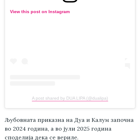
View this post on Instagram
A post shared by DUA LIPA (@dualipa)
Љубовната приказна на Дуа и Калум започна
во 2024 година, а во јули 2025 година
споделија дека се вериле.