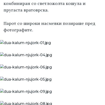
комбиниран со светложолта кошула и
пругаста вратоврска.
Парот со широки насмевки позираше пред
фотографите.