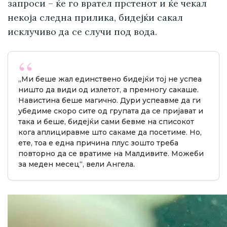
запроси – ќе го врател прстенот и ќе чекал
некоја следна прилика, бидејќи сакал
исклучиво да се случи под вода.
„Ми беше жал единствено бидејќи тој не успеа
ништо да види од излетот, а премногу сакаше.
Навистина беше магично. Дури успеавме да ги
убедиме скоро сите од групата да се пријават и
така и беше, бидејќи сами бевме на списокот
кога аплициравме што сакаме да посетиме. Но,
ете, тоа е една причина плус зошто треба
повторно да се вратиме на Малдивите. Можеби
за меден месец“, вели Ангела.