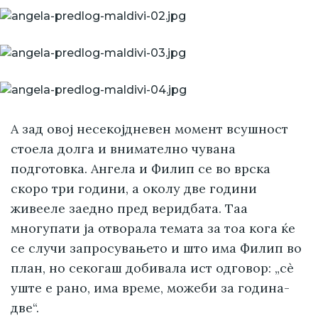
А зад овој несекојдневен момент всушност
стоела долга и внимателно чувана
подготовка. Ангела и Филип се во врска
скоро три години, а околу две години
живееле заедно пред веридбата. Таа
многупати ја отворала темата за тоа кога ќе
се случи запросувањето и што има Филип во
план, но секогаш добивала ист одговор: „сè
уште е рано, има време, можеби за година-
две“.