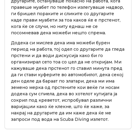
другарите, остануваше покасно на работа, кога
правеше муабет по телефон излегуваше надвор,
ги бришел пораките и сликите со другарите
каде прави муабети за тоа каков ќе е прстенот,
кога ќе се случи, но ниту еднаш не се
посомневав дека можеби нешто спрема.
Додека си мислев дека има можеби бурен
период на работа, тој одел со другарите да гледа
прстени и да води дискусија како би го
организирал сето тоа со цел да не откријам. Ми
кажуваше дека прстенот го ставил минута пред
да ги стави куферите во автомобилот, дека секој
ден оделе да бараат по златари, дека ми има
земено мерка од прстените кои веќе ги носам
додека сум спиела, дека во хотелот кутијата ја
сокрил под креветот, испробувал различни
варијации како ќе клекне, што ќе каже, за
накрај на другарите да им каже дека ќе ме
запроси под вода на Scuba Diving излетот.