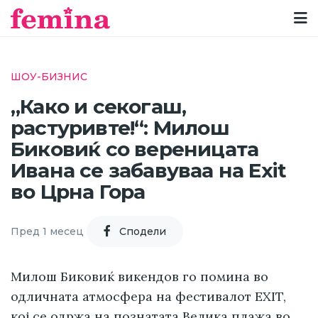
ШОУ-БИЗНИС
„Како и секогаш,
растуривте!“: Милош
Биковиќ со вереницата
Ивана се забавуваа на Exit
во Црна Гора
Пред 1 месец
Cподели
Милош Биковиќ викендов го помина во
одличната атмосфера на фестивалот EXIT,
кој се одржа на познатата Велика плажа во