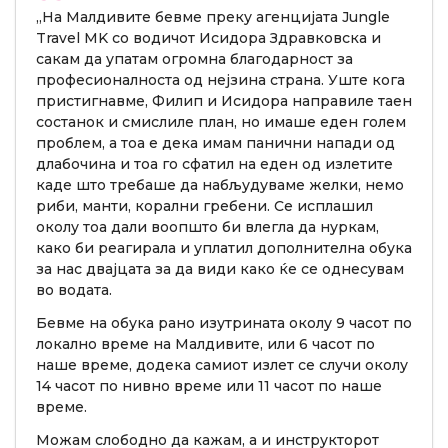
„На Малдивите бевме преку агенцијата Jungle
Travel MK со водичот Исидора Здравковска и
сакам да упатам огромна благодарност за
професионалноста од нејзина страна. Уште кога
пристигнавме, Филип и Исидора направиле таен
состанок и смислиле план, но имаше еден голем
проблем, а тоа е дека имам панични напади од
длабочина и тоа го сфатил на еден од излетите
каде што требаше да набљудуваме желки, немо
риби, манти, корални гребени. Се исплашил
околу тоа дали воопшто би влегла да нуркам,
како би реагирала и уплатил дополнителна обука
за нас двајцата за да види како ќе се однесувам
во водата.
Бевме на обука рано изутрината околу 9 часот по
локално време на Малдивите, или 6 часот по
наше време, додека самиот излет се случи околу
14 часот по нивно време или 11 часот по наше
време.
Можам слободно да кажам, а и инструкторот