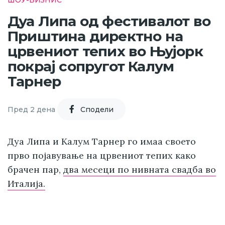
Дуа Липа од фестивалот во
Приштина директно на
црвениот тепих во Њујорк
покрај сопругот Калум
Тарнер
Пред 2 дена
Cподели
Дуа Липа и Калум Тарнер го имаа своето
прво појавување на црвениот тепих како
брачен пар,
два месеци по нивната свадба во
Италија.