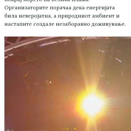
Организаторите порачаа дека енергијата
била неверојатна, а природниот амбиент и
настапите создале незаборавно доживување.