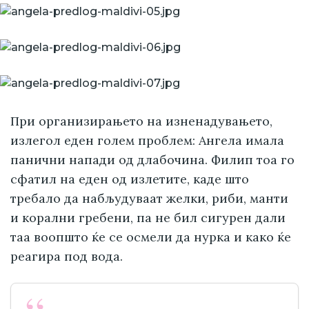
При организирањето на изненадувањето,
излегол еден голем проблем: Ангела имала
панични напади од длабочина. Филип тоа го
сфатил на еден од излетите, каде што
требало да набљудуваат желки, риби, манти
и корални гребени, па не бил сигурен дали
таа воопшто ќе се осмели да нурка и како ќе
реагира под вода.