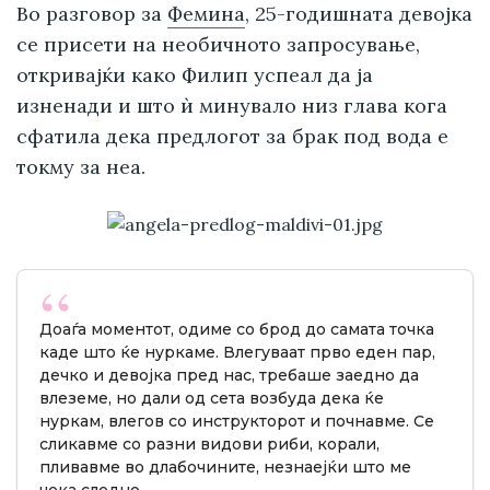
Во разговор за
Фемина
, 25-годишната девојка
се присети на необичното запросување,
откривајќи како Филип успеал да ја
изненади и што ѝ минувало низ глава кога
сфатила дека предлогот за брак под вода е
токму за неа.
Доаѓа моментот, одиме со брод до самата точка
каде што ќе нуркаме. Влегуваат прво еден пар,
дечко и девојка пред нас, требаше заедно да
влеземе, но дали од сета возбуда дека ќе
нуркам, влегов со инструкторот и почнавме. Се
сликавме со разни видови риби, корали,
пливавме во длабочините, незнаејќи што ме
чека следно.