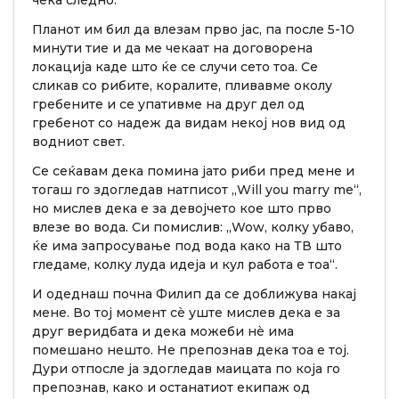
Планот им бил да влезам прво јас, па после 5-10
минути тие и да ме чекаат на договорена
локација каде што ќе се случи сето тоа. Се
сликав со рибите, коралите, пливавме околу
гребените и се упативме на друг дел од
гребенот со надеж да видам некој нов вид од
водниот свет.
Се сеќавам дека помина јато риби пред мене и
тогаш го здогледав натписот „Will you marry me“,
но мислев дека е за девојчето кое што прво
влезе во вода. Си помислив: „Wow, колку убаво,
ќе има запросување под вода како на ТВ што
гледаме, колку луда идеја и кул работа е тоа“.
И одеднаш почна Филип да се доближува накај
мене. Во тој момент сè уште мислев дека е за
друг веридбата и дека можеби нè има
помешано нешто. Не препознав дека тоа е тој.
Дури отпосле ја здогледав маицата по која го
препознав, како и останатиот екипаж од