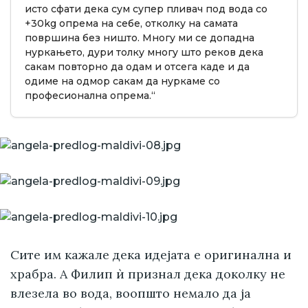
исто сфати дека сум супер пливач под вода со
+30kg опрема на себе, отколку на самата
површина без ништо. Многу ми се допадна
нуркањето, дури толку многу што реков дека
сакам повторно да одам и отсега каде и да
одиме на одмор сакам да нуркаме со
професионална опрема.“
Сите им кажале дека идејата е оригинална и
храбра. А Филип ѝ признал дека доколку не
влезела во вода, воопшто немало да ја