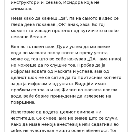
инструктори и, секако, Исидора која нè
снимаше.
Нема како да кажеш „да“, па на самото видео се
гледа дека покажав „ОК“ знак, хаха. Во тој
момент го извади прстенот од кутивчето и веќе
немаше бегање.
Бев во тотален шок. Дури успеа да ми влезе
вода во маската околу носот и преку устата,
може од тоа што во себе кажував „ДА“, ама никој
не можеше да го слушне тоа. Пробав да ја
исфрлам водата од маската и успеав, ама од
целиот шок не се сетив да го притиснам копчето
за да ја исфрлам и од устата. Бидејќи имав
проблем со тоа, а и кај Филип во маската влегла
вода, веќе бевме принудени да излеземе на
површина.
Излеговме од водата, целиот екипаж ни
честиташе. Се смеев, ама не знаев што се случи.
Како да имав некоја анестезија или седативи во
себе, не чувствував ништо освен збунетост. Тој