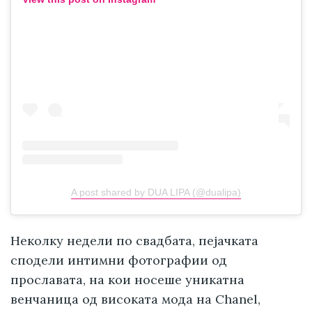
A post shared by DUA LIPA (@dualipa)
Неколку недели по свадбата, пејачката
сподели интимни фотографии од
прославата, на кои носеше уникатна
венчаница од високата мода на Chanel,