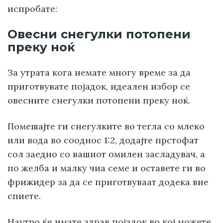
испробате:
Овесни снегулки потопени
преку ноќ
За утрата кога немате многу време за да
приготвувате појадок, идеален избор се
овесните снегулки потопени преку ноќ.
Помешајте ги снегулките во тегла со млеко
или вода во сооднос 1:2, додајте прстофат
сол заедно со вашиот омилен засладувач, а
по желба и малку чиа семе и оставете ги во
фрижидер за да се приготвуваат додека вие
спиете.
Наутро ќе имате здрав појадок во кој можете