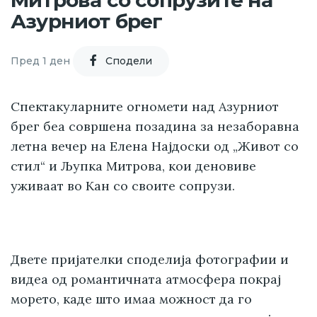
Митрова со сопрузите на
Азурниот брег
Пред 1 ден
Cподели
Спектакуларните огномети над Азурниот
брег беа совршена позадина за незаборавна
летна вечер на Елена Најдоски од „Живот со
стил“ и Љупка Митрова, кои деновиве
уживаат во Кан со своите сопрузи.
Двете пријателки споделија фотографии и
видеа од романтичната атмосфера покрај
морето, каде што имаа можност да го