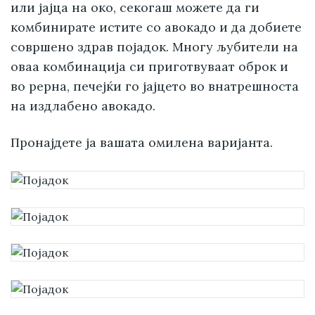
или јајца на око, секогаш можете да ги
комбинирате истите со авокадо и да добиете
совршено здрав појадок. Многу љубители на
оваа комбинација си приготвуваат оброк и
во рерна, печејќи го јајцето во внатрешноста
на издлабено авокадо.
Пронајдете ја вашата омилена варијанта.