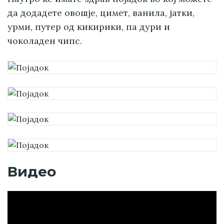
да додадете овошје, цимет, ванила, јатки,
урми, путер од кикирики, па дури и
чоколаден чипс.
Видео