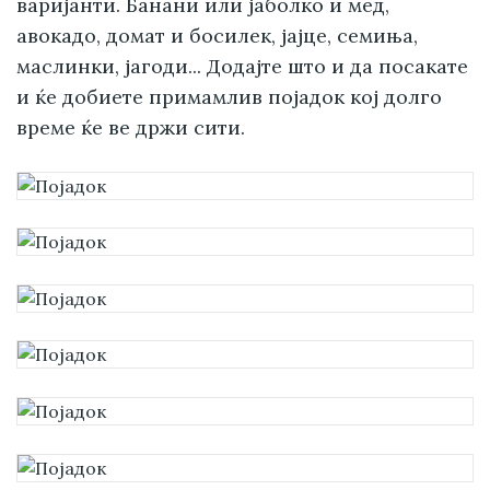
варијанти. Банани или јаболко и мед,
авокадо, домат и босилек, јајце, семиња,
маслинки, јагоди... Додајте што и да посакате
и ќе добиете примамлив појадок кој долго
време ќе ве држи сити.