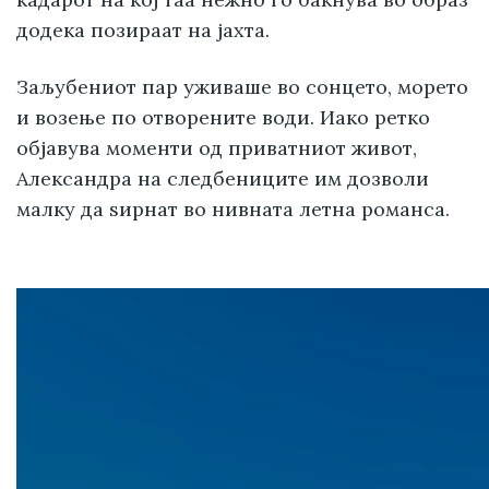
додека позираат на јахта.
Заљубениот пар уживаше во сонцето, морето
и возење по отворените води. Иако ретко
објавува моменти од приватниот живот,
Александра на следбениците им дозволи
малку да ѕирнат во нивната летна романса.