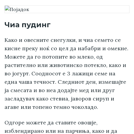
Чиа пудинг
Како и овесните снегулки, и чиа семето се
кисне преку ноќ со цел да набабри и омекне.
Можете да го потопите во млеко, од
растително или животинско потекло, како и
во јогурт. Соодносот е 3 лажици семе на
една чаша течност. Следниот ден, измешајте
ја смесата и во неа додајте мед или друг
засладувач како стевиа, јаворов сируп и
агаве или топено темно чоколадо.
Одгоре можете да ставите овошје,
изблендирано или на парчиња, како и да