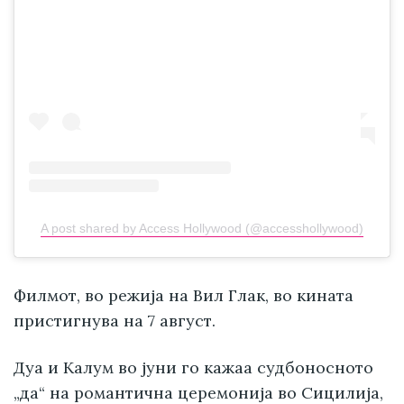
A post shared by Access Hollywood (@accesshollywood)
Филмот, во режија на Вил Глак, во кината
пристигнува на 7 август.
Дуа и Калум во јуни го кажаа судбоносното
„да“ на романтична церемонија во Сицилија,