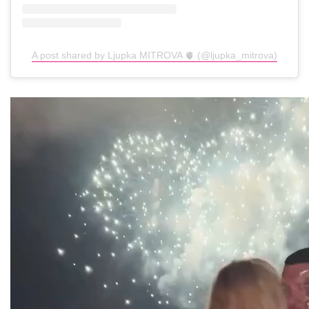
A post shared by Ljupka MITROVA 🫀 (@ljupka_mitrova)