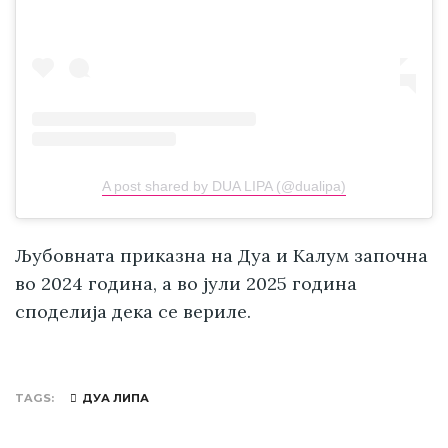
A post shared by DUA LIPA (@dualipa)
Љубовната приказна на Дуа и Калум започна
во 2024 година, а во јули 2025 година
споделија дека се вериле.
TAGS
ДУА ЛИПА