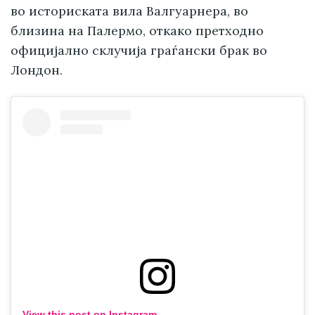
во историската вила Валгуарнера, во
близина на Палермо, откако претходно
официјално склучија граѓански брак во
Лондон.
View this post on Instagram