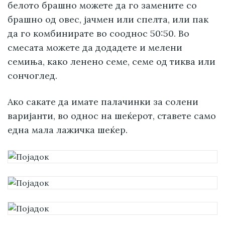
белото брашно можете да го замените со
брашно од овес, јачмен или спелта, или пак
да го комбинирате во сооднос 50:50. Во
смесата можете да додадете и мелени
семиња, како ленено семе, семе од тиква или
сончоглед.
Ако сакате да имате палачинки за солени
варијанти, во однос на шеќерот, ставете само
една мала лажичка шеќер.