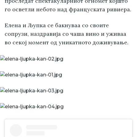
проследат спектакуларниот огномет којшто
го осветли небото над француската ривиера.
Елена и Љупка се бакнуваа со своите
сопрузи, наздравија со чаша вино и уживаа
во секој момент од уникатното доживување.