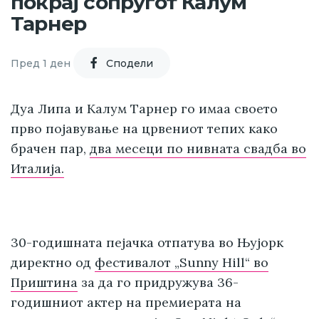
покрај сопругот Калум
Тарнер
Пред 1 ден
Cподели
Дуа Липа и Калум Тарнер го имаа своето
прво појавување на црвениот тепих како
брачен пар,
два месеци по нивната свадба во
Италија.
30-годишната пејачка отпатува во Њујорк
директно од
фестивалот „Sunny Hill“ во
Приштина
за да го придружува 36-
годишниот актер на премиерата на