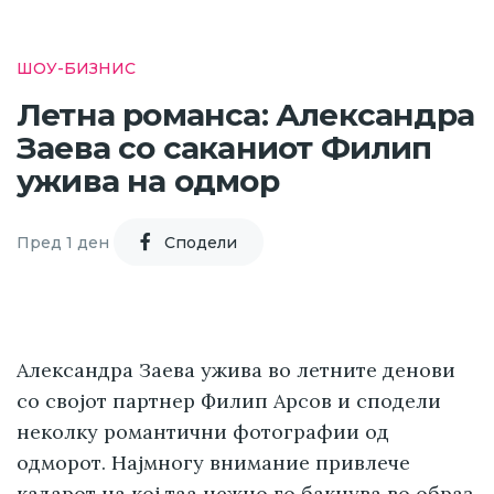
ШОУ-БИЗНИС
Летна романса: Александра
Заева со саканиот Филип
ужива на одмор
Пред 1 ден
Cподели
Александра Заева ужива во летните денови
со својот партнер Филип Арсов и сподели
неколку романтични фотографии од
одморот. Најмногу внимание привлече
кадарот на кој таа нежно го бакнува во образ