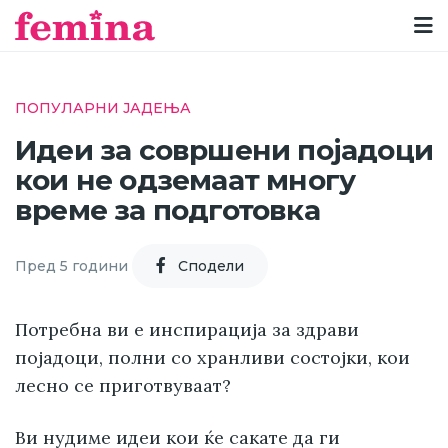
ПОПУЛАРНИ ЈАДЕЊА
Идеи за совршени појадоци
кои не одземаат многу
време за подготовка
Пред 5 години
Cподели
Потребна ви е инспирација за здрави
појадоци, полни со хранливи состојки, кои
лесно се приготвуваат?
Ви нудиме идеи кои ќе сакате да ги