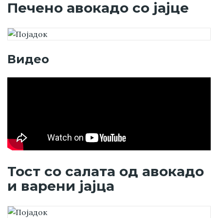
Печено авокадо со јајце
Видео
Тост со салата од авокадо
и варени јајца