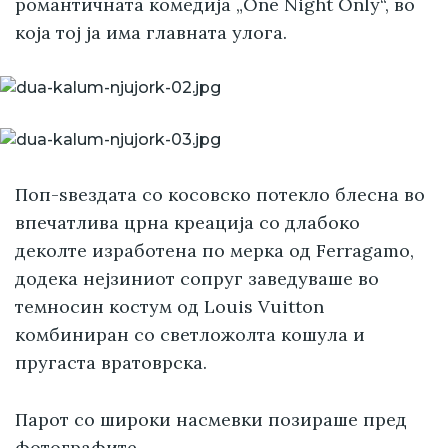
романтичната комедија „One Night Only“, во
која тој ја има главната улога.
Поп-ѕвездата со косовско потекло блесна во
впечатлива црна креација со длабоко
деколте изработена по мерка од Ferragamo,
додека нејзиниот сопруг заведуваше во
темносин костум од Louis Vuitton
комбиниран со светложолта кошула и
пругаста вратоврска.
Парот со широки насмевки позираше пред
фотографите.