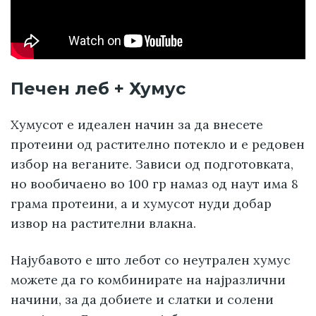
Печен леб + Хумус
Хумусот е идеален начин за да внесете
протеини од растително потекло и е редовен
избор на веганите. Зависи од подготовката,
но вообичаено во 100 гр намаз од наут има 8
грама протеини, а и хумусот нуди добар
извор на растителни влакна.
Најубавото е што лебот со неутрален хумус
можете да го комбинирате на најразлични
начини, за да добиете и слатки и солени