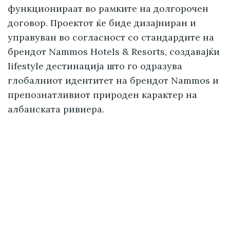
функционираат во рамките на долгорочен
договор. Проектот ќе биде дизајниран и
управуван во согласност со стандардите на
брендот Nammos Hotels & Resorts, создавајќи
lifestyle дестинација што го одразува
глобалниот идентитет на брендот Nammos и
препознатливиот природен карактер на
албанската ривиера.
Петрос Статис, претседател на Nammos
,
изјави:
„Горди сме што воспоставуваме
партнерство со BALFIN Group за овој
возбудлив проект, во една од најбрзо
растечките дестинации на Медитеранот.