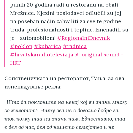
punih 20 godina radi u restoranu na obali
Mrežnice. Njezini poslodavci odlučili su joj
na poseban način zahvaliti za sve te godine
truda, profesionalnosti i topline. Iznenadili su
je - automobilom!
#RegionalniDnevnik
#poklon
#kuharica
#radnica
#hrvatskaradiotelevizija
♬ original sound -
HRT
Сопственичката на ресторанот, Тања, за ова
изненадување рекла:
„Што да поклоните на некој кој ви значи многу
во животот? Ниту ова не е доволно добро за
тоа колку таа ни значи нам. Едноставно, таа
е дел од нас, дел од нашето семејство и не