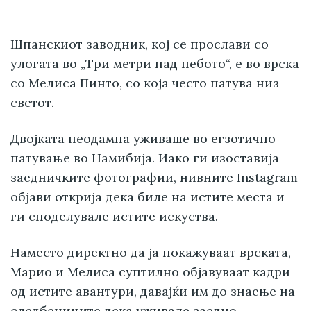
Шпанскиот заводник, кој се прослави со
улогата во „Три метри над небото“, е во врска
со Мелиса Пинто, со која често патува низ
светот.
Двојката неодамна уживаше во егзотично
патување во Намибија. Иако ги изоставија
заедничките фотографии, нивните Instagram
објави открија дека биле на истите места и
ги споделувале истите искуства.
Наместо директно да ја покажуваат врската,
Марио и Мелиса суптилно објавуваат кадри
од истите авантури, давајќи им до знаење на
следбениците дека уживале заедно.