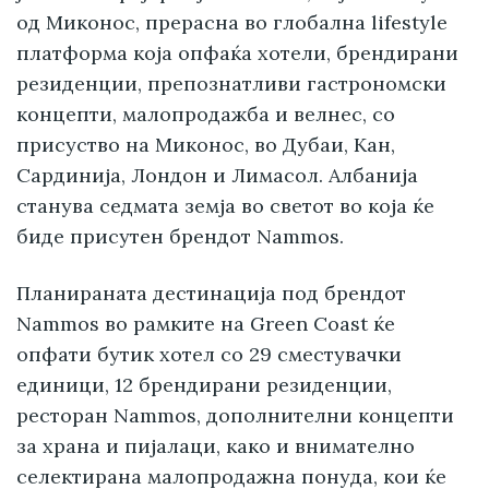
од Миконос, прерасна во глобална lifestyle
платформа која опфаќа хотели, брендирани
резиденции, препознатливи гастрономски
концепти, малопродажба и велнес, со
присуство на Миконос, во Дубаи, Кан,
Сардинија, Лондон и Лимасол. Албанија
станува седмата земја во светот во која ќе
биде присутен брендот Nammos.
Планираната дестинација под брендот
Nammos во рамките на Green Coast ќе
опфати бутик хотел со 29 сместувачки
единици, 12 брендирани резиденции,
ресторан Nammos, дополнителни концепти
за храна и пијалаци, како и внимателно
селектирана малопродажна понуда, кои ќе