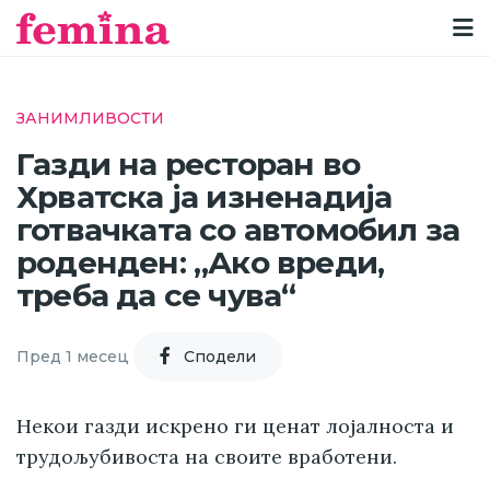
ЗАНИМЛИВОСТИ
Газди на ресторан во
Хрватска ја изненадија
готвачката со автомобил за
роденден: „Ако вреди,
треба да се чува“
Пред 1 месец
Cподели
Некои газди искрено ги ценат лојалноста и
трудољубивоста на своите вработени.