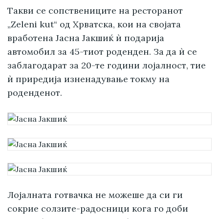
Такви се сопствениците на ресторанот
„Zeleni kut“ од Хрватска, кои на својата
вработена Јасна Јакшиќ ѝ подарија
автомобил за 45-тиот роденден. За да ѝ се
заблагодарат за 20-те години лојалност, тие
ѝ приредија изненадување токму на
роденденот.
Лојалната готвачка не можеше да си ги
сокрие солзите-радосници кога го доби