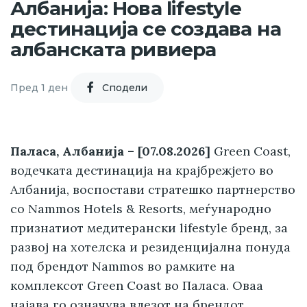
Албанија: Нова lifestyle
дестинација се создава на
албанската ривиера
Пред 1 ден
Cподели
Паласа, Албанија – [07.08.2026]
Green Coast,
водечката дестинација на крајбрежјето во
Албанија, воспостави стратешко партнерство
со Nammos Hotels & Resorts, меѓународно
признатиот медитерански lifestyle бренд, за
развој на хотелска и резиденцијална понуда
под брендот Nammos во рамките на
комплексот Green Coast во Паласа. Оваа
најава го означува влезот на брендот