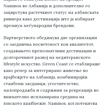
Nammos во Албанија и дополнително го
зацврстува растечкиот статус на албанската
ривиера како дестинација што ја избираат
премиум меѓународни брендови.
Партнерството обединува две организации
со заедничка посветеност кон квалитетот,
создавањето препознатливи дестинации и
долгорочниот развој на медитеранското
lifestyle искуство. Green Coast се етаблираше
како репер за интегрирано живеење во
крајбежјето на Албанија, комбинирајќи
станбени заедници, угостителство,
малопродажба и содржини за рекреација во
внимателно испланирана средина на
јонското крајбрежје. Nammos, кој потекнува