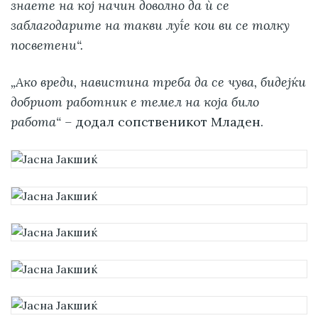
знаете на кој начин доволно да ѝ се
заблагодарите на такви луѓе кои ви се толку
посветени“.
„Ако вреди, навистина треба да се чува, бидејќи
добриот работник е темел на која било
работа“ –
додал сопственикот Младен.