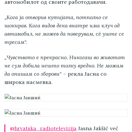
автомобилот од своите работодавачи.
„Кога ја отворив кутијата, потполно се
шокирав. Кога видов дека внатре има клуч од
автомобил, не можев да поверувам, сè уште се
тресам“.
„Чувството е прекрасно. Никогаш во животот
не сум добила нешто толку вредно. Не можам
да опишам со зборови“ –
рекла Јасна со
широка насмевка.
@hrvatska_radiotelevizija
Jasna Jakšić već