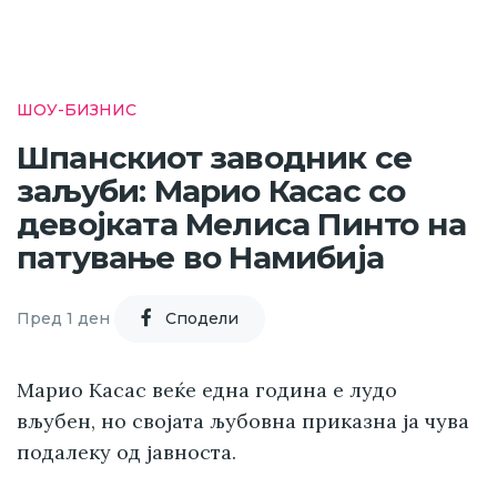
ШОУ-БИЗНИС
Шпанскиот заводник се
заљуби: Марио Касас со
девојката Мелиса Пинто на
патување во Намибија
Пред 1 ден
Cподели
Марио Касас веќе една година е лудо
вљубен, но својата љубовна приказна ја чува
подалеку од јавноста.