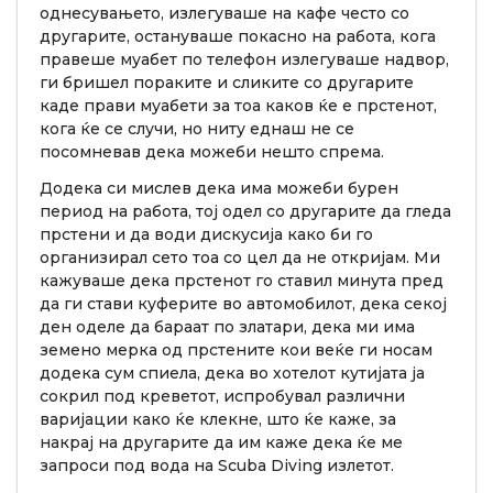
однесувањето, излегуваше на кафе често со
другарите, остануваше покасно на работа, кога
правеше муабет по телефон излегуваше надвор,
ги бришел пораките и сликите со другарите
каде прави муабети за тоа каков ќе е прстенот,
кога ќе се случи, но ниту еднаш не се
посомневав дека можеби нешто спрема.
Додека си мислев дека има можеби бурен
период на работа, тој одел со другарите да гледа
прстени и да води дискусија како би го
организирал сето тоа со цел да не откријам. Ми
кажуваше дека прстенот го ставил минута пред
да ги стави куферите во автомобилот, дека секој
ден оделе да бараат по златари, дека ми има
земено мерка од прстените кои веќе ги носам
додека сум спиела, дека во хотелот кутијата ја
сокрил под креветот, испробувал различни
варијации како ќе клекне, што ќе каже, за
накрај на другарите да им каже дека ќе ме
запроси под вода на Scuba Diving излетот.