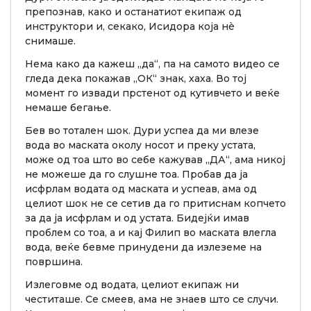
препознав, како и останатиот екипаж од
инструктори и, секако, Исидора која нè
снимаше.
Нема како да кажеш „да“, па на самото видео се
гледа дека покажав „ОК“ знак, хаха. Во тој
момент го извади прстенот од кутивчето и веќе
немаше бегање.
Бев во тотален шок. Дури успеа да ми влезе
вода во маската околу носот и преку устата,
може од тоа што во себе кажував „ДА“, ама никој
не можеше да го слушне тоа. Пробав да ја
исфрлам водата од маската и успеав, ама од
целиот шок не се сетив да го притиснам копчето
за да ја исфрлам и од устата. Бидејќи имав
проблем со тоа, а и кај Филип во маската влегла
вода, веќе бевме принудени да излеземе на
површина.
Излеговме од водата, целиот екипаж ни
честиташе. Се смеев, ама не знаев што се случи.