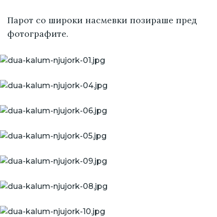
Парот со широки насмевки позираше пред
фотографите.