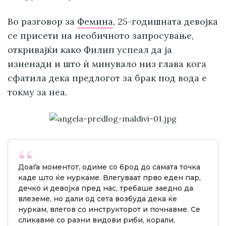
Во разговор за
Фемина
, 25-годишната девојка
се присети на необичното запросување,
откривајќи како Филип успеал да ја
изненади и што ѝ минувало низ глава кога
сфатила дека предлогот за брак под вода е
токму за неа.
Доаѓа моментот, одиме со брод до самата точка
каде што ќе нуркаме. Влегуваат прво еден пар,
дечко и девојка пред нас, требаше заедно да
влеземе, но дали од сета возбуда дека ќе
нуркам, влегов со инструкторот и почнавме. Се
сликавме со разни видови риби, корали,