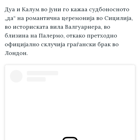
Дуа и Калум во јуни го кажаа судбоносното
„да“ на романтична церемонија во Сицилија,
во историската вила Валгуарнера, во
близина на Палермо, откако претходно
официјално склучија граѓански брак во
Лондон.