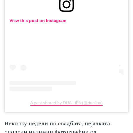
View this post on Instagram
A post shared by DUA LIPA (@dualipa)
Неколку недели по свадбата, пејачката
сподели интимни фотографии од