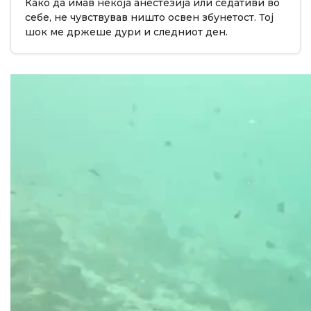
Како да имав некоја анестезија или седативи во
себе, не чувствував ништо освен збунетост. Тој
шок ме држеше дури и следниот ден.