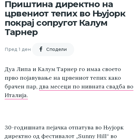
Приштина директно на
црвениот тепих во Њујорк
покрај сопругот Калум
Тарнер
Пред 1 ден
Cподели
Дуа Липа и Калум Тарнер го имаа своето
прво појавување на црвениот тепих како
брачен пар,
два месеци по нивната свадба во
Италија.
30-годишната пејачка отпатува во Њујорк
директно од
фестивалот „Sunny Hill“ во