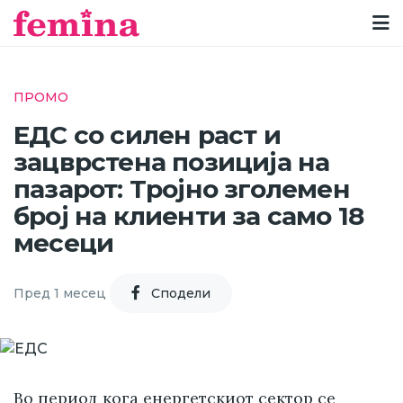
ПРОМО
ЕДС со силен раст и
зацврстена позиција на
пазарот: Тројно зголемен
број на клиенти за само 18
месеци
Пред 1 месец
Cподели
Во период кога енергетскиот сектор се