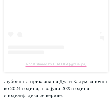
A post shared by DUA LIPA (@dualipa)
Љубовната приказна на Дуа и Калум започна
во 2024 година, а во јули 2025 година
споделија дека се вериле.