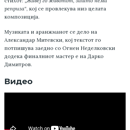
стихот:
„Живеј го животот, зашто нема
реприза“
, кој се провлекува низ целата
композиција.
Музиката и аранжманот се дело на
Александар Митевски, кој текстот го
потпишува заедно со Огнен Неделковски
додека финалниот мастер е на Дарко
Димитров.
Видео