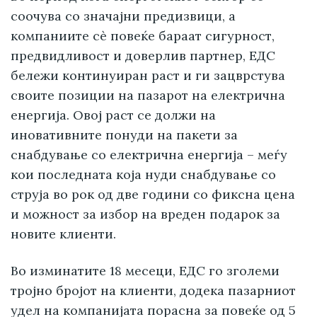
соочува со значајни предизвици, а
компаниите сè повеќе бараат сигурност,
предвидливост и доверлив партнер, ЕДС
бележи континуиран раст и ги зацврстува
своите позиции на пазарот на електрична
енергија. Овој раст се должи на
иновативните понуди на пакети за
снабдување со електрична енергија – меѓу
кои последната која нуди снабдување со
струја во рок од две години со фиксна цена
и можност за избор на вреден подарок за
новите клиенти.
Во изминатите 18 месеци, ЕДС го зголеми
тројно бројот на клиенти, додека пазарниот
удел на компанијата порасна за повеќе од 5