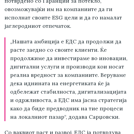
потврдено со Гаранции за потекло,
овозможувајќи им на компаниите да ги
исполнат своите ESG цели и да го намалат
јаглеродниот отпечаток.
„Нашата амбиција е ЕДС да продолжи да
расте заедно со своите клиенти. Ќе
продолжиме да инвестираме во иновации,
дигитални услуги и производи кои носат
реална вредност за компаниите. Веруваме
дека иднината на енергетиката ќе ја
одбележат стабилноста, дигитализацијата
и одржливоста, а ЕДС има јасна стратегија
како да биде предводник на тие процеси
на локалниот пазар“, додава Сарџовски.
Со ваквиот раст и развој, ЕДС ја потврдува