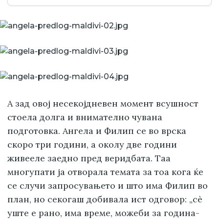
А зад овој несекојдневен момент всушност
стоела долга и внимателно чувана
подготовка. Ангела и Филип се во врска
скоро три години, а околу две години
живееле заедно пред веридбата. Таа
многупати ја отворала темата за тоа кога ќе
се случи запросувањето и што има Филип во
план, но секогаш добивала ист одговор: „сè
уште е рано, има време, можеби за година-