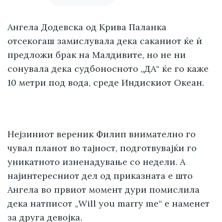
Ангела Додевска од Крива Паланка
отсекогаш замислувала дека саканиот ќе ѝ
предложи брак на Малдивите, но не ни
сонувала дека судбоносното „ДА“ ќе го каже
10 метри под вода, среде Индискиот Океан.
Нејзиниот вереник Филип внимателно го
чувал планот во тајност, подготвувајќи го
уникатното изненадување со недели. А
најинтересниот дел од приказната е што
Ангела во првиот момент дури помислила
дека натписот „Will you marry me“ е наменет
за друга девојка.