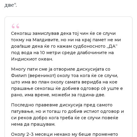
две“.
Секогаш замислував дека тој чин ќе се случи
токму на Малдивите, но ни на крај памет не ми
доаѓаше дека ќе го кажам судбоносното „ДА“
под вода на 10 метри среде длабочините на
Индискиот океан.
Многу пати сме ја отвориле дискусијата со
Филип (вереникот) околу тоа кога ќе се случи,
што има во план околу самата веридба на кое
прашање секогаш ќе добиев одговор сè уште е
рано, има време, можеби за година-две.
Последно правевме дискусија пред самото
патување, но и тогаш го добив истиот одговор и
си реков добро кога треба ќе се случи повеќе
нема да прашувам.
Околу 2-3 месеци некако му беше променето