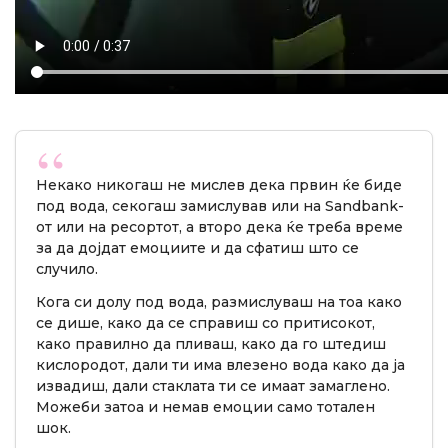
Некако никогаш не мислев дека првин ќе биде
под вода, секогаш замислував или на Sandbank-
от или на ресортот, а второ дека ќе треба време
за да дојдат емоциите и да сфатиш што се
случило.
Кога си долу под вода, размислуваш на тоа како
се дише, како да се справиш со притисокот,
како правилно да пливаш, како да го штедиш
кислородот, дали ти има влезено вода како да ја
извадиш, дали стаклата ти се имаат замаглено.
Можеби затоа и немав емоции само тотален
шок.