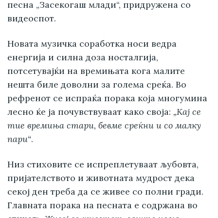
песна „Засекогаш млади“, придружена со
видеоспот.
Новата музичка соработка носи ведра
енергија и силна доза носталгија,
потсетувајќи на времињата кога малите
нешта биле доволни за голема среќа. Во
рефренот се испраќа порака која многумина
лесно ќе ја почувствуваат како своја:
„Кај се
тие времиња стари, бевме среќни и со малку
пари“
.
Низ стиховите се испреплетуваат љубовта,
пријателството и животната мудрост дека
секој ден треба да се живее со полни гради.
Главната порака на песната е содржана во