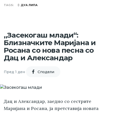
TAGS
ДУА ЛИПА
„Засекогаш млади“:
Близначките Маријана и
Росана со нова песна со
Дац и Александар
Пред 1 ден
Cподели
Дац и Александар, заедно со сестрите
Маријана и Росана, ја претставија новата