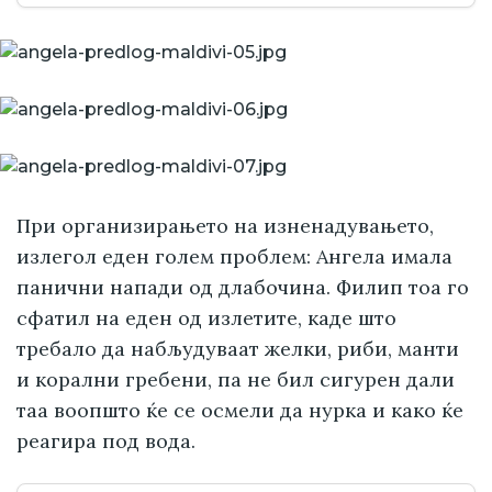
При организирањето на изненадувањето,
излегол еден голем проблем: Ангела имала
панични напади од длабочина. Филип тоа го
сфатил на еден од излетите, каде што
требало да набљудуваат желки, риби, манти
и корални гребени, па не бил сигурен дали
таа воопшто ќе се осмели да нурка и како ќе
реагира под вода.