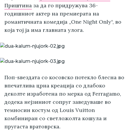
Приштина
за да го придружува 36-
годишниот актер на премиерата на
романтичната комедија „One Night Only“, во
која тој ја има главната улога.
Поп-ѕвездата со косовско потекло блесна во
впечатлива црна креација со длабоко
деколте изработена по мерка од Ferragamo,
додека нејзиниот сопруг заведуваше во
темносин костум од Louis Vuitton
комбиниран со светложолта кошула и
пругаста вратоврска.