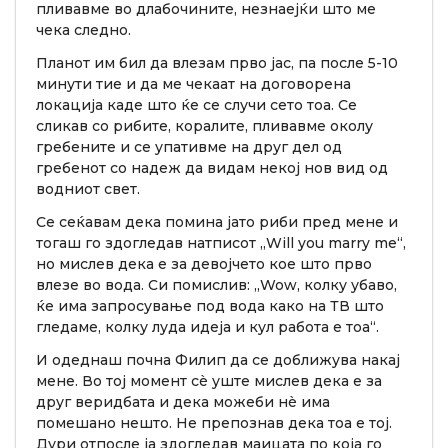
пливавме во длабочините, незнаејќи што ме
чека следно.
Планот им бил да влезам прво јас, па после 5-10
минути тие и да ме чекаат на договорена
локација каде што ќе се случи сето тоа. Се
сликав со рибите, коралите, пливавме околу
гребените и се упативме на друг дел од
гребенот со надеж да видам некој нов вид од
водниот свет.
Се сеќавам дека помина јато риби пред мене и
тогаш го здогледав натписот „Will you marry me“,
но мислев дека е за девојчето кое што прво
влезе во вода. Си помислив: „Wow, колку убаво,
ќе има запросување под вода како на ТВ што
гледаме, колку луда идеја и кул работа е тоа“.
И одеднаш почна Филип да се доближува накај
мене. Во тој момент сè уште мислев дека е за
друг веридбата и дека можеби нè има
помешано нешто. Не препознав дека тоа е тој.
Дури отпосле ја здогледав маицата по која го