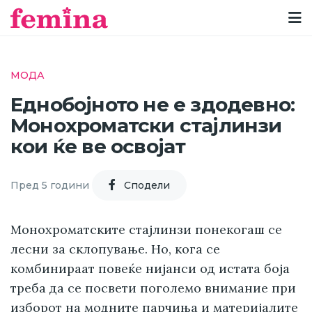
МОДА
Еднобојното не е здодевно:
Монохроматски стајлинзи
кои ќе ве освојат
Пред 5 години
Cподели
Монохроматските стајлинзи понекогаш се
лесни за склопување. Но, кога се
комбинираат повеќе нијанси од истата боја
треба да се посвети поголемо внимание при
изборот на модните парчиња и материјалите