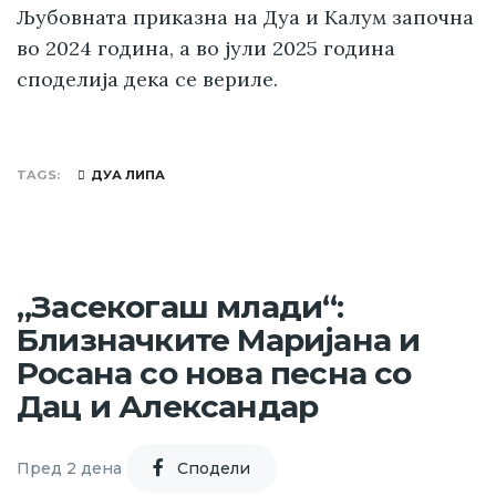
Љубовната приказна на Дуа и Калум започна
во 2024 година, а во јули 2025 година
споделија дека се вериле.
TAGS
ДУА ЛИПА
„Засекогаш млади“:
Близначките Маријана и
Росана со нова песна со
Дац и Александар
Пред 2 дена
Cподели