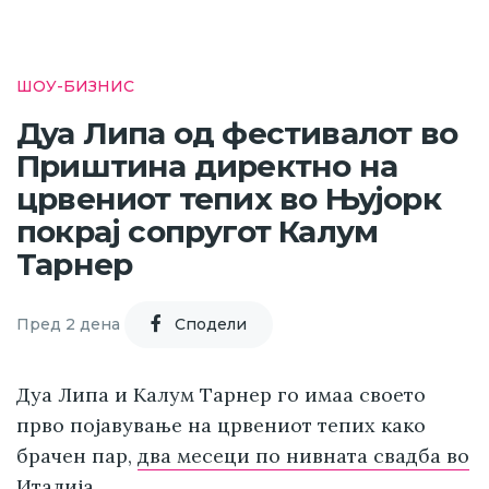
ШОУ-БИЗНИС
Дуа Липа од фестивалот во
Приштина директно на
црвениот тепих во Њујорк
покрај сопругот Калум
Тарнер
Пред 2 дена
Cподели
Дуа Липа и Калум Тарнер го имаа своето
прво појавување на црвениот тепих како
брачен пар,
два месеци по нивната свадба во
Италија.