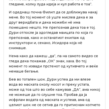
гледаме, колку луда идеја и кул работа е тоа“.
И одеднаш почна Филип да се доближува накај
мене. Во тој момент сè уште мислев дека е за
друг веридбата и дека можеби нè има
помешано нешто. Не препознав дека тоа е тој.
Дури отпосле ја здогледав маицата по која го
препознав, како и останатиот екипаж од
инструктори и, секако, Исидора која нè
снимаше.
Нема како да кажеш „да“, па на самото видео се
гледа дека покажав „ОК“ знак, хаха. Во тој
момент го извади прстенот од кутивчето и веќе
немаше бегање.
Бев во тотален шок. Дури успеа да ми влезе
вода во маската околу носот и преку устата,
може од тоа што во себе кажував „ДА“, ама никој
не можеше да го слушне тоа. Пробав да ја
исфрлам водата од маската и успеав, ама од
целиот шок не се сетив да го притиснам копчето