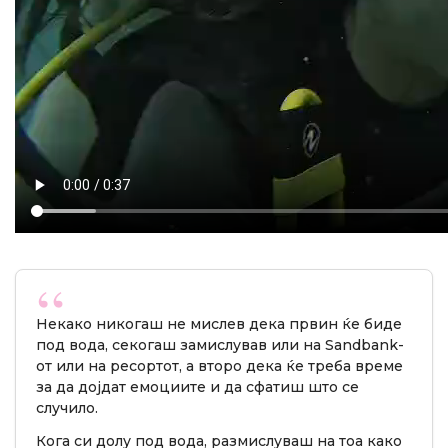
Некако никогаш не мислев дека првин ќе биде
под вода, секогаш замислував или на Sandbank-
от или на ресортот, а второ дека ќе треба време
за да дојдат емоциите и да сфатиш што се
случило.
Кога си долу под вода, размислуваш на тоа како