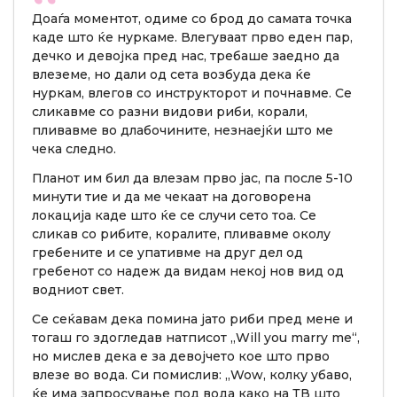
Доаѓа моментот, одиме со брод до самата точка
каде што ќе нуркаме. Влегуваат прво еден пар,
дечко и девојка пред нас, требаше заедно да
влеземе, но дали од сета возбуда дека ќе
нуркам, влегов со инструкторот и почнавме. Се
сликавме со разни видови риби, корали,
пливавме во длабочините, незнаејќи што ме
чека следно.
Планот им бил да влезам прво јас, па после 5-10
минути тие и да ме чекаат на договорена
локација каде што ќе се случи сето тоа. Се
сликав со рибите, коралите, пливавме околу
гребените и се упативме на друг дел од
гребенот со надеж да видам некој нов вид од
водниот свет.
Се сеќавам дека помина јато риби пред мене и
тогаш го здогледав натписот „Will you marry me“,
но мислев дека е за девојчето кое што прво
влезе во вода. Си помислив: „Wow, колку убаво,
ќе има запросување под вода како на ТВ што