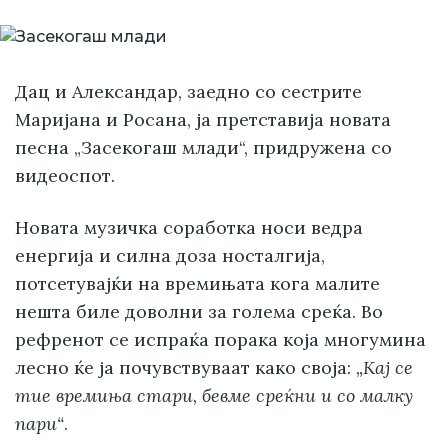
Дац и Александар, заедно со сестрите
Маријана и Росана, ја претставија новата
песна „Засекогаш млади“, придружена со
видеоспот.
Новата музичка соработка носи ведра
енергија и силна доза носталгија,
потсетувајќи на времињата кога малите
нешта биле доволни за голема среќа. Во
рефренот се испраќа порака која многумина
лесно ќе ја почувствуваат како своја:
„Кај се
тие времиња стари, бевме среќни и со малку
пари“
.