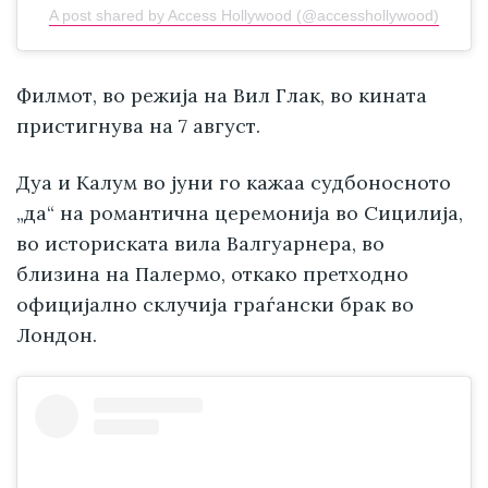
A post shared by Access Hollywood (@accesshollywood)
Филмот, во режија на Вил Глак, во кината
пристигнува на 7 август.
Дуа и Калум во јуни го кажаа судбоносното
„да“ на романтична церемонија во Сицилија,
во историската вила Валгуарнера, во
близина на Палермо, откако претходно
официјално склучија граѓански брак во
Лондон.