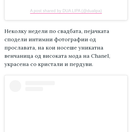
A post shared by DUA LIPA (@dualipa)
Неколку недели по свадбата, пејачката
сподели интимни фотографии од
прославата, на кои носеше уникатна
венчаница од високата мода на Chanel,
украсена со кристали и пердуви.