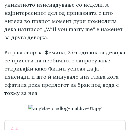
уникатното изненадување со недели. А
најинтересниот дел од приказната е што
Ангела во првиот момент дури помислила
дека натписот „Will you marry me“ е наменет
за друга девојка.
Во разговор за
Фемина
, 25-годишната девојка
се присети на необичното запросување,
откривајќи како Филип успеал да ја
изненади и што ѝ минувало низ глава кога
сфатила дека предлогот за брак под вода е
токму за неа.