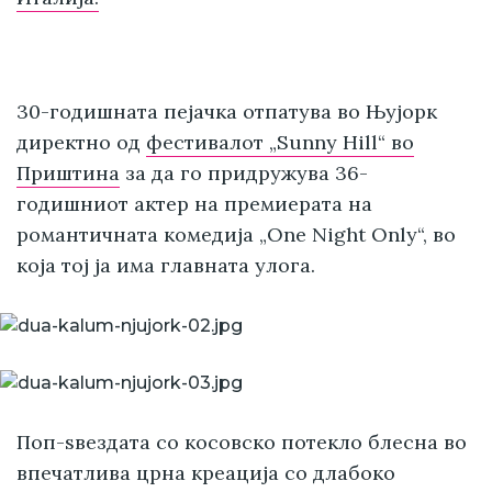
30-годишната пејачка отпатува во Њујорк
директно од
фестивалот „Sunny Hill“ во
Приштина
за да го придружува 36-
годишниот актер на премиерата на
романтичната комедија „One Night Only“, во
која тој ја има главната улога.
Поп-ѕвездата со косовско потекло блесна во
впечатлива црна креација со длабоко