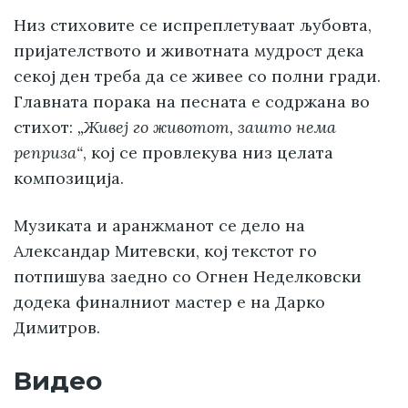
Низ стиховите се испреплетуваат љубовта,
пријателството и животната мудрост дека
секој ден треба да се живее со полни гради.
Главната порака на песната е содржана во
стихот:
„Живеј го животот, зашто нема
реприза“
, кој се провлекува низ целата
композиција.
Музиката и аранжманот се дело на
Александар Митевски, кој текстот го
потпишува заедно со Огнен Неделковски
додека финалниот мастер е на Дарко
Димитров.
Видео