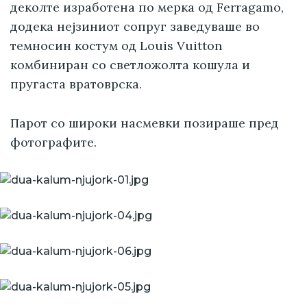
деколте изработена по мерка од Ferragamo,
додека нејзиниот сопруг заведуваше во
темносин костум од Louis Vuitton
комбиниран со светложолта кошула и
пругаста вратоврска.
Парот со широки насмевки позираше пред
фотографите.