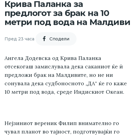
Крива Паланка за
предлогот за брак на 10
метри под вода на Малдиви
Пред 23 часа
Cподели
Ангела Додевска од Крива Паланка
отсекогаш замислувала дека саканиот ќе ѝ
предложи брак на Малдивите, но не ни
сонувала дека судбоносното „ДА“ ќе го каже
10 метри под вода, среде Индискиот Океан.
Нејзиниот вереник Филип внимателно го
чувал планот во тајност, подготвувајќи го