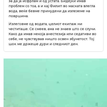
за да ја исфрлам и од устата. Бидејќи имав
проблем со тоа, а и кај Филип во маската влегла
вода, веќе бевме принудени да излеземе на
површина.
Излеговме од водата, целиот екипаж ни
честиташе. Се смеев, ама не знаев што се случи.
Како да имав некоја анестезија или седативи во
себе, не чувствував ништо освен збунетост. Тој
шок ме држеше дури и следниот ден.