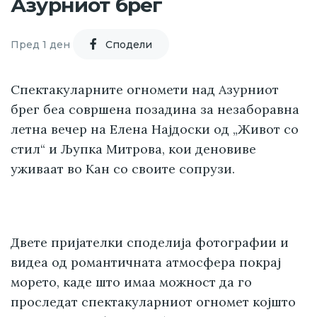
Азурниот брег
Пред 1 ден
Cподели
Спектакуларните огномети над Азурниот
брег беа совршена позадина за незаборавна
летна вечер на Елена Најдоски од „Живот со
стил“ и Љупка Митрова, кои деновиве
уживаат во Кан со своите сопрузи.
Двете пријателки споделија фотографии и
видеа од романтичната атмосфера покрај
морето, каде што имаа можност да го
проследат спектакуларниот огномет којшто