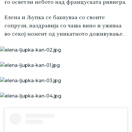
го осветли небото над француската ривиера.
Елена и Љупка се бакнуваа со своите
сопрузи, наздравија со чаша вино и уживаа
во секој момент од уникатното доживување.