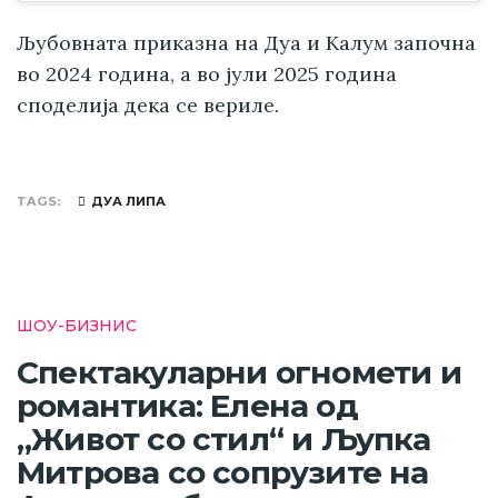
Љубовната приказна на Дуа и Калум започна
во 2024 година, а во јули 2025 година
споделија дека се вериле.
TAGS
ДУА ЛИПА
ШОУ-БИЗНИС
Спектакуларни огномети и
романтика: Елена од
„Живот со стил“ и Љупка
Митрова со сопрузите на