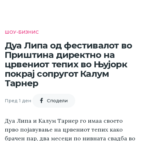
ШОУ-БИЗНИС
Дуа Липа од фестивалот во
Приштина директно на
црвениот тепих во Њујорк
покрај сопругот Калум
Тарнер
Пред 1 ден
Cподели
Дуа Липа и Калум Тарнер го имаа своето
прво појавување на црвениот тепих како
брачен пар,
два месеци по нивната свадба во