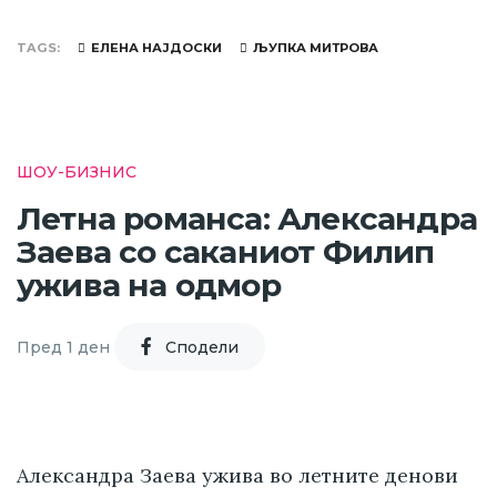
TAGS
ЕЛЕНА НАЈДОСКИ
ЉУПКА МИТРОВА
ШОУ-БИЗНИС
Летна романса: Александра
Заева со саканиот Филип
ужива на одмор
Пред 1 ден
Cподели
Александра Заева ужива во летните денови