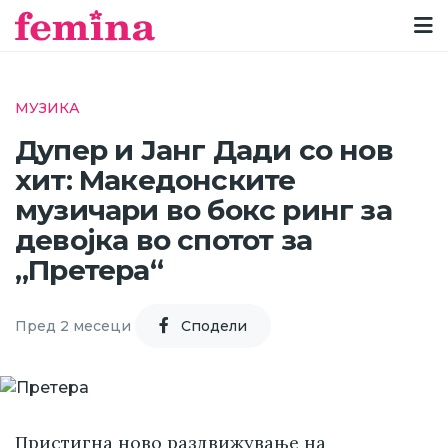
МУЗИКА
Дупер и Јанг Дади со нов
хит: Македонските
музичари во бокс ринг за
девојка во спотот за
„Претера“
Пред 2 месеци
Cподели
Пристигна ново раздвижување на