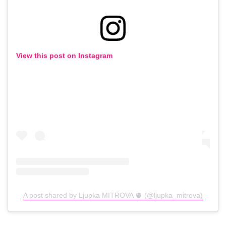
View this post on Instagram
A post shared by Ljupka MITROVA 🫀 (@ljupka_mitrova)