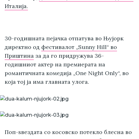
Италија.
30-годишната пејачка отпатува во Њујорк
директно од
фестивалот „Sunny Hill“ во
Приштина
за да го придружува 36-
годишниот актер на премиерата на
романтичната комедија „One Night Only“, во
која тој ја има главната улога.
Поп-ѕвездата со косовско потекло блесна во