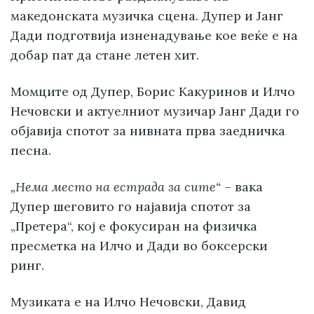
македонската музичка сцена. Дупер и Јанг
Дади подготвија изненадување кое веќе е на
добар пат да стане летен хит.
Момците од Дупер, Борис Какуринов и Илчо
Нечовски и актуелниот музичар Јанг Дади го
објавија спотот за нивната прва заедничка
песна.
„Нема место на естрада за сите“
– вака
Дупер шеговито го најавија спотот за
„Претера“, кој е фокусиран на физичка
пресметка на Илчо и Дади во боксерски
ринг.
Музиката е на Илчо Нечовски, Давид