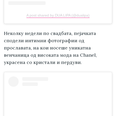
A post shared by DUA LIPA (@dualipa)
Неколку недели по свадбата, пејачката
сподели интимни фотографии од
прославата, на кои носеше уникатна
венчаница од високата мода на Chanel,
украсена со кристали и пердуви.