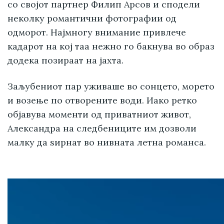
со својот партнер Филип Арсов и сподели
неколку романтични фотографии од
одморот. Најмногу внимание привлече
кадарот на кој таа нежно го бакнува во образ
додека позираат на јахта.
Заљубениот пар уживаше во сонцето, морето
и возење по отворените води. Иако ретко
објавува моменти од приватниот живот,
Александра на следбениците им дозволи
малку да ѕирнат во нивната летна романса.