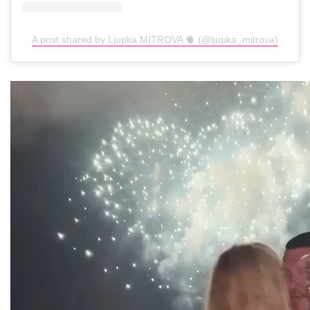
A post shared by Ljupka MITROVA 🫀 (@ljupka_mitrova)