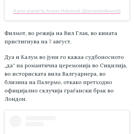
A post shared by Access Hollywood (@accesshollywood)
Филмот, во режија на Вил Глак, во кината
пристигнува на 7 август.
Дуа и Калум во јуни го кажаа судбоносното
„да“ на романтична церемонија во Сицилија,
во историската вила Валгуарнера, во
близина на Палермо, откако претходно
официјално склучија граѓански брак во
Лондон.