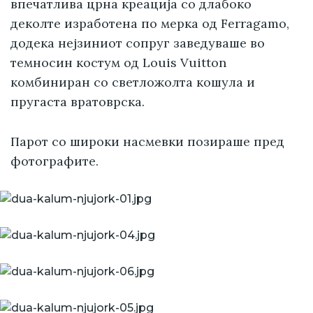
впечатлива црна креација со длабоко
деколте изработена по мерка од Ferragamo,
додека нејзиниот сопруг заведуваше во
темносин костум од Louis Vuitton
комбиниран со светложолта кошула и
пругаста вратоврска.
Парот со широки насмевки позираше пред
фотографите.