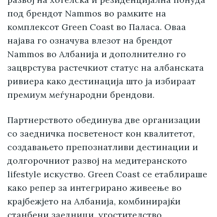
под брендот Nammos во рамките на
комплексот Green Coast во Паласа. Оваа
најава го означува влезот на брендот
Nammos во Албанија и дополнително го
зацврстува растечкиот статус на албанската
ривиера како дестинација што ја избираат
премиум меѓународни брендови.
Партнерството обединува две организации
со заедничка посветеност кон квалитетот,
создавањето препознатливи дестинации и
долгорочниот развој на медитеранското
lifestyle искуство. Green Coast се етаблираше
како репер за интегрирано живеење во
крајбежјето на Албанија, комбинирајќи
станбени заедници, угостителство,