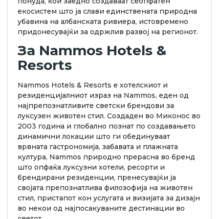
понуда, кои заедно создаваат сеопфатен
екосистем што ја слави единствената природна
убавина на aлбанската ривиера, истовремено
придонесувајќи за одржлив развој на регионот.
За Nammos Hotels &
Resorts
Nammos Hotels & Resorts е хотелскиот и
резиденцијалниот израз на Nammos, еден од
најпрепознатливите светски брендови за
луксузен животен стил. Создаден во Миконос во
2003 година и глобално познат по создавањето
динамични локации што ги обединуваат
врвната гастрономија, забавата и плажната
култура, Nammos природно прерасна во бренд
што опфаќа луксузни хотели, ресорти и
брендирани резиденции, пренесувајќи ја
својата препознатлива филозофија на животен
стил, пристапот кон услугата и визијата за дизајн
во некои од најпосакуваните дестинации во
светот.