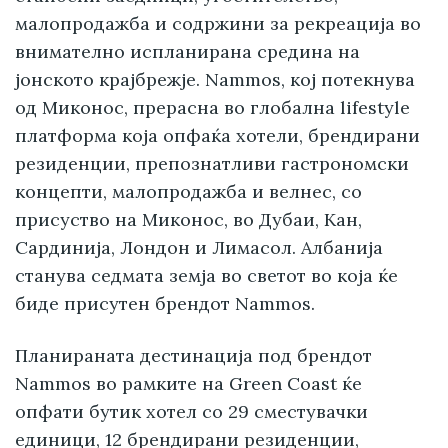
малопродажба и содржини за рекреација во
внимателно испланирана средина на
јонското крајбрежје. Nammos, кој потекнува
од Миконос, прерасна во глобална lifestyle
платформа која опфаќа хотели, брендирани
резиденции, препознатливи гастрономски
концепти, малопродажба и велнес, со
присуство на Миконос, во Дубаи, Кан,
Сардинија, Лондон и Лимасол. Албанија
станува седмата земја во светот во која ќе
биде присутен брендот Nammos.
Планираната дестинација под брендот
Nammos во рамките на Green Coast ќе
опфати бутик хотел со 29 сместувачки
единици, 12 брендирани резиденции,