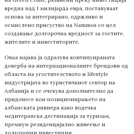
вредна над 1 милијарда евра, поставуваат
основа за интегрирано, одржливо и
осмислено присуство на Nammos со цел
создавање долгорочна вредност за гостите,
жителите и инвеститорите.
Оваа најава ја одразува континуираната
доверба на интернационалните брендови од
областа на угостителството и lifestyle
индустријата во туристичкиот сектор на
Албанија и се очекува дополнително да
придонесе кон позиционирањето на
албанската ривиера како водечка
медитеранска дестинација за туризам,
премиум резиденцијално живеење и
долгорочни инвестиции.