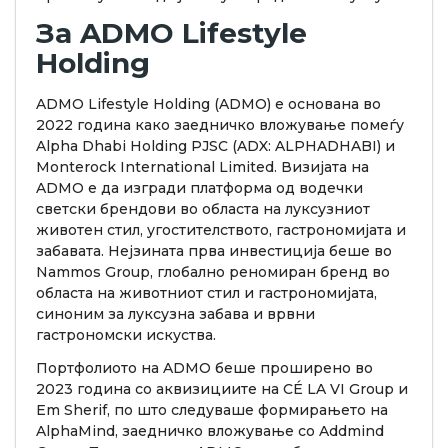
За ADMO Lifestyle
Holding
ADMO Lifestyle Holding (ADMO) е основана во
2022 година како заедничко вложување помеѓу
Alpha Dhabi Holding PJSC (ADX: ALPHADHABI) и
Monterock International Limited. Визијата на
ADMO е да изгради платформа од водечки
светски брендови во областа на луксузниот
животен стил, угостителството, гастрономијата и
забавата. Нејзината прва инвестиција беше во
Nammos Group, глобално реномиран бренд во
областа на животниот стил и гастрономијата,
синоним за луксузна забава и врвни
гастрономски искуства.
Портфолиото на ADMO беше проширено во
2023 година со аквизициите на CÉ LA VI Group и
Em Sherif, по што следуваше формирањето на
AlphaMind, заедничко вложување со Addmind