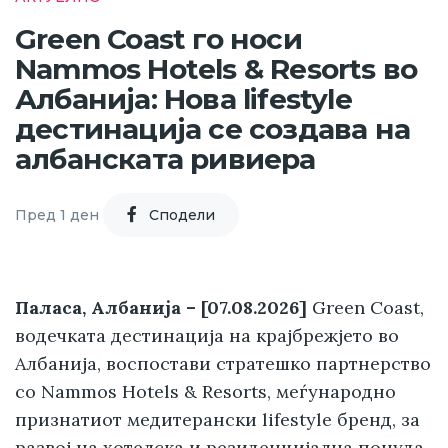
Green Coast го носи
Nammos Hotels & Resorts во
Албанија: Нова lifestyle
дестинација се создава на
албанската ривиера
Пред 1 ден
Cподели
Паласа, Албанија – [07.08.2026]
Green Coast,
водечката дестинација на крајбрежјето во
Албанија, воспостави стратешко партнерство
со Nammos Hotels & Resorts, меѓународно
признатиот медитерански lifestyle бренд, за
развој на хотелска и резиденцијална понуда