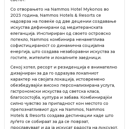
Со отворањето на Nammos Hotel Mykonos во
2023 година, Nammos Hotels & Resorts се
надоврза на повеќе од две децении создавање
искуства дефинирани од медитеранската
елеганција. Инспириран од своето островско
потекло, Nammos комбинира ненаметлива
софистицираност со динамична социјална
енергија, што создава незаборавни искуства за
гостите, жителите и локалните заедници.
Секој хотел, ресорт и резиденција е внимателно
дизајниран за да го одразува локалниот
карактер на својата локација, истовремено
обезбедувајќи високо персонализирана услуга,
гастрономски искуства од светска класа,
благосостојба, култура и забава. Комбинирајќи
силно чувство за припадност кон местото со
препознатливиот дух на Nammos, Nammos
Hotels & Resorts создава дестинации каде што
луѓето се собираат за да се поврзат,
прославуваат и да ја искусат радоста на луксузот.