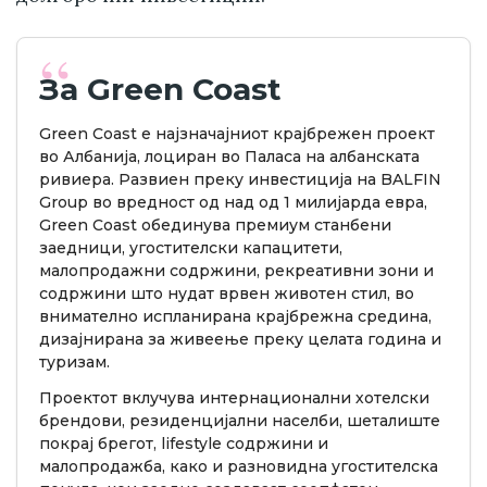
За Green Coast
Green Coast е најзначајниот крајбрежен проект
во Албанија, лоциран во Паласа на албанската
ривиера. Развиен преку инвестиција на BALFIN
Group во вредност од над од 1 милијарда евра,
Green Coast обединува премиум станбени
заедници, угостителски капацитети,
малопродажни содржини, рекреативни зони и
содржини што нудат врвен животен стил, во
внимателно испланирана крајбрежна средина,
дизајнирана за живеење преку целата година и
туризам.
Проектот вклучува интернационални хотелски
брендови, резиденцијални населби, шеталиште
покрај брегот, lifestyle содржини и
малопродажба, како и разновидна угостителска