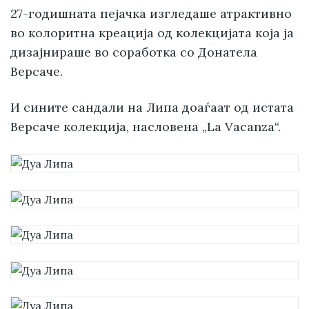
27-годишната пејачка изгледаше атрактивно
во колоритна креација од колекцијата која ја
дизајнираше во соработка со Донатела
Версаче.
И сините сандали на Липа доаѓаат од истата
Версаче колекција, насловена „La Vacanza“.