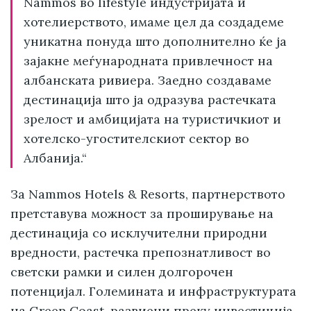
Nammos во lifestyle индустријата и
хотелиерството, имаме цел да создадеме
уникатна понуда што дополнително ќе ја
зајакне меѓународната привлечност на
албанската ривиера. Заедно создаваме
дестинација што ја одразува растечката
зрелост и амбицијата на туристичкиот и
хотелско-угостителскиот сектор во
Албанија.“
За Nammos Hotels & Resorts, партнерството
претставува можност за проширување на
дестинација со исклучителни природни
вредности, растечка препознатливост во
светски рамки и силен долгорочен
потенцијал. Големината и инфраструктурата
на Green Coast, развиени преку инвестиција