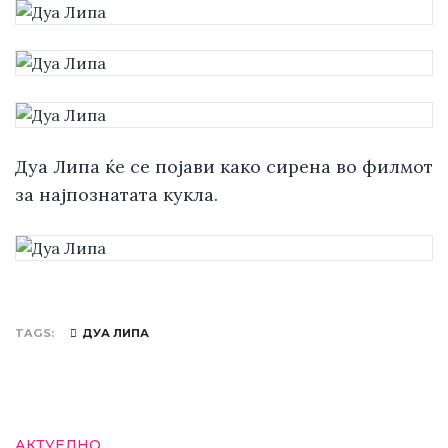
Дуа Липа ќе се појави како сирена во филмот
за најпознатата кукла.
TAGS
ДУА ЛИПА
АКТУЕЛНО